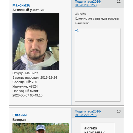
Поделиться
2016-
12
Максим36
01-28 20:31:58
Активный участник
aldreks
Конечно же сырые,из головы
вылетело
+1
Откуда:
Машмет
Зарегистрирован
: 2015-12-24
Сообщений:
760
Уважение:
+2524
Последний визит:
2026-08-07 00:49:15
Поделиться
2016-
13
Евгенич
01-28 22:02:16
Ветеран
aldreks
написал(а):