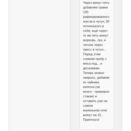
Через минут пять
добавляю грамм
100
рафинированного
масла в чугун, 50
потненького в
себя, ещё через
те же пять минут
морковь, лук, и
чеснок через
пресс в чугун...
Перед этим
снимаю пробу с
мяса под... и
досаливаю.
Теперь можно
накрыть, добавив
из чайника
кипятка (не
много - примерно
стакан) и
оставить уже на
самом
маленьком огне
минут на 15...
Приятного!