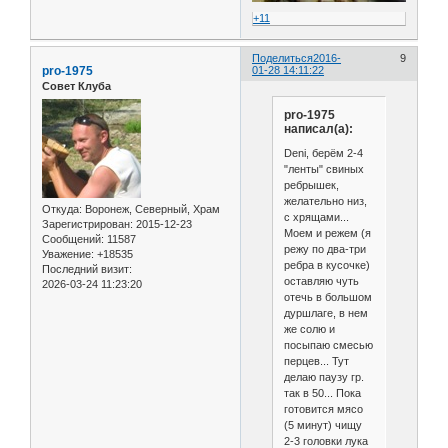
+11
Поделиться
2016-
9
pro-1975
01-28 14:11:22
Совет Клуба
pro-1975
написал(а):
Deni, берём 2-4
"ленты" свиных
ребрышек,
желательно низ,
Откуда:
Воронеж, Северный, Храм
с хрящами...
Зарегистрирован
: 2015-12-23
Моем и режем (я
Сообщений:
11587
режу по два-три
Уважение:
+18535
ребра в кусочке)
Последний визит:
оставляю чуть
2026-03-24 11:23:20
отечь в большом
дуршлаге, в нем
же солю и
посыпаю смесью
перцев... Тут
делаю паузу гр.
так в 50... Пока
готовится мясо
(5 минут) чищу
2-3 головки лука