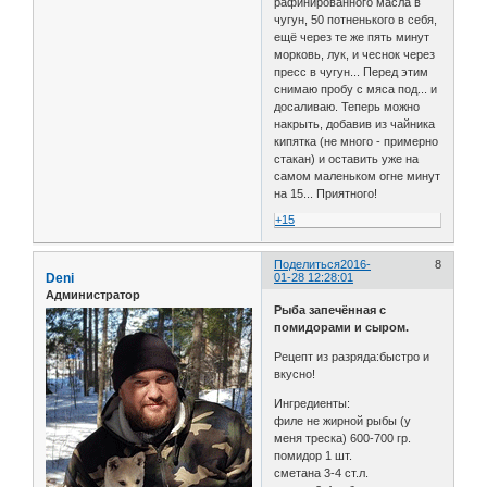
рафинированного масла в
чугун, 50 потненького в себя,
ещё через те же пять минут
морковь, лук, и чеснок через
пресс в чугун... Перед этим
снимаю пробу с мяса под... и
досаливаю. Теперь можно
накрыть, добавив из чайника
кипятка (не много - примерно
стакан) и оставить уже на
самом маленьком огне минут
на 15... Приятного!
+15
Поделиться
2016-
8
Deni
01-28 12:28:01
Администратор
Рыба запечённая с
помидорами и сыром.
Рецепт из разряда:быстро и
вкусно!
Ингредиенты:
филе не жирной рыбы (у
меня треска) 600-700 гр.
помидор 1 шт.
сметана 3-4 ст.л.