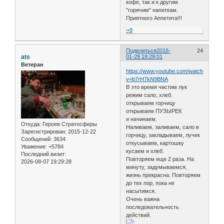
кофе, так и к другим
"горячим" напиткам.
Приятного Аппетита!!!
+9
Поделиться
2016-
24
ats
01-29 19:29:01
Ветеран
https://www.youtube.com/watch?
v=b7rH7kN9BNA
В это время чистим лук
режим сало, хлеб.
открываем горчицу
открываем ПУЗЫРЕК
и начинаем.
Откуда:
Героев Стратосферы
Наливаем, заливаем, сало в
Зарегистрирован
: 2015-12-22
горчицу, закладываем, лучек
Сообщений:
3634
откусываем, картошку
Уважение:
+5784
кусаем и хлеб.
Последний визит:
Повторяем еще 2 раза. На
2026-08-07 19:29:28
минуту, задумываемся,
жизнь прекрасна. Повторяем
до тех пор, пока не
насытимся.
Очень важна
последовательность
действий.