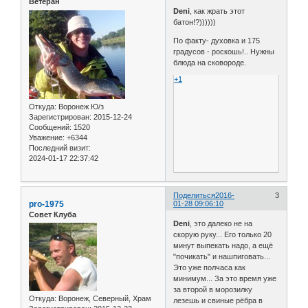
Ветеран
Deni
, как жрать этот
батон!?))))))
По факту- духовка и 175
градусов - роскошь!.. Нужны
блюда на сковороде.
+1
Откуда:
Воронеж Ю/з
Зарегистрирован
: 2015-12-24
Сообщений:
1520
Уважение:
+6344
Последний визит:
2024-01-17 22:37:42
Поделиться
2016-
3
pro-1975
01-28 09:06:10
Совет Клуба
Deni
, это далеко не на
скорую руку... Его только 20
минут выпекать надо, а ещё
"почикать" и нашпиговать...
Это уже полчаса как
минимум... За это время уже
за второй в морозилку
Откуда:
Воронеж, Северный, Храм
лезешь и свиные рёбра в