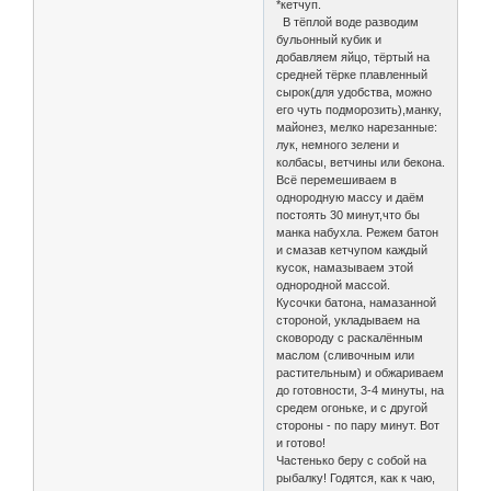
*кетчуп.
В тёплой воде разводим
бульонный кубик и
добавляем яйцо, тёртый на
средней тёрке плавленный
сырок(для удобства, можно
его чуть подморозить),манку,
майонез, мелко нарезанные:
лук, немного зелени и
колбасы, ветчины или бекона.
Всё перемешиваем в
однородную массу и даём
постоять 30 минут,что бы
манка набухла. Режем батон
и смазав кетчупом каждый
кусок, намазываем этой
однородной массой.
Кусочки батона, намазанной
стороной, укладываем на
сковороду с раскалённым
маслом (сливочным или
растительным) и обжариваем
до готовности, 3-4 минуты, на
средем огоньке, и с другой
стороны - по пару минут. Вот
и готово!
Частенько беру с собой на
рыбалку! Годятся, как к чаю,