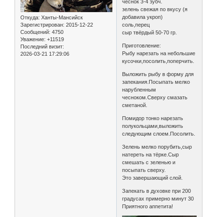
чеснок 3-4 зубч.
зелень свежая по вкусу (я
добавила укроп)
Откуда:
Ханты-Мансийск
соль,перец
Зарегистрирован
: 2015-12-22
Сообщений:
4750
сыр твёрдый 50-70 гр.
Уважение:
+11519
Приготовление:
Последний визит:
Рыбу нарезать на небольшие
2026-03-21 17:29:06
кусочки,посолить,поперчить.
Выложить рыбу в форму для
запекания.Посыпать мелко
нарубленным
чесноком.Сверху смазать
сметаной.
Помидор тонко нарезать
полукольцами,выложить
следующим слоем.Посолить.
Зелень мелко порубить,сыр
натереть на тёрке.Сыр
смешать с зеленью и
посыпать сверху.
Это завершающий слой.
Запекать в духовке при 200
градусах примерно минут 30
Приятного аппетита!