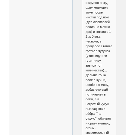
и крупно режу,
одну морковку
тоже после
чистки под нож
(для любителей
послаще можно
две) и готовлю 1-
2 зубчика
чеснока, в
процессе ставлю
греться чугунок
(утятницу или
гусятницу
зависит от
количества)...
Дальше гоню
всех с кухни,
особенно жену,
добавляю ещё
потинничек в
себя, а в
нагретый чугун
выкладываю
рёбра, "на
сухую", обильно
и сразу мешаю,
огонь -
максимальный...