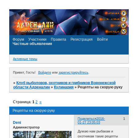
Форум
Участники
Правила
Регистрация
Войти
Частные объявления
Активные темы
Привет, Гость!
Войдите
или
зарегистрируйтесь
.
»
Клуб рыболовов, охотников и грибников Воронежской
области Адреналин
»
Кулинария
»
Рецепты на скорую руку
Страница:
1
2
»
Рецепты на скорую руку
Поделиться
2016-
1
Deni
01-27 23:05:03
Администратор
Думаю нам рыбакам и
охотникам такие рецепты