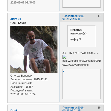
2026-08-07 06:45:03
Поделиться
2016-
17
aldreks
01-28 22:35:11
Член Клуба
Евгенич
написал(а):
цифру 3
2-3 ну это+ -туда сюда.......
0
Откуда:
Воронеж
Зарегистрирован
: 2015-12-21
Сообщений:
5241
Уважение:
+16887
Последний визит:
2026-08-05 06:31:24
Поделиться
2016-
18
Deni
01-29 06:01:15