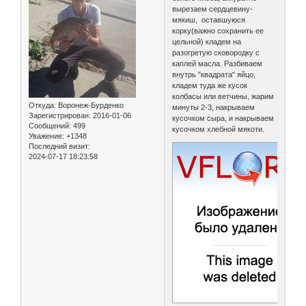
вырезаем сердцевину-
мякиш, оставшуюся
корку(важно сохранить ее
цельной) кладем на
разогретую сковородку с
каплей масла. Разбиваем
внутрь "квадрата" яйцо,
кладем туда же кусок
колбасы или ветчины, жарим
Откуда:
Воронеж-Бурденко
минуты 2-3, накрываем
Зарегистрирован
: 2016-01-06
кусочком сыра, и накрываем
Сообщений:
499
кусочком хлебной мякоти.
Уважение:
+1348
Последний визит:
2024-07-17 18:23:58