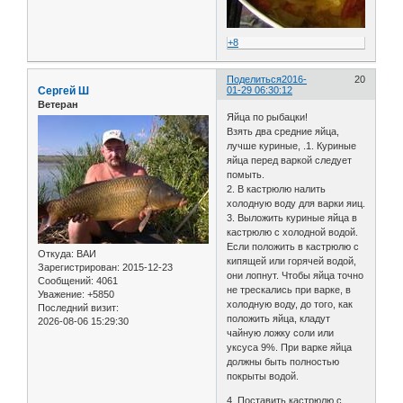
+8
Поделиться
2016-
20
Сергей Ш
01-29 06:30:12
Ветеран
Яйца по рыбацки!
Взять два средние яйца,
лучше куриные, .1. Куриные
яйца перед варкой следует
помыть.
2. В кастрюлю налить
холодную воду для варки яиц.
3. Выложить куриные яйца в
кастрюлю с холодной водой.
Если положить в кастрюлю с
Откуда:
ВАИ
кипящей или горячей водой,
Зарегистрирован
: 2015-12-23
они лопнут. Чтобы яйца точно
Сообщений:
4061
не трескались при варке, в
Уважение:
+5850
холодную воду, до того, как
Последний визит:
положить яйца, кладут
2026-08-06 15:29:30
чайную ложку соли или
уксуса 9%. При варке яйца
должны быть полностью
покрыты водой.
4. Поставить кастрюлю с