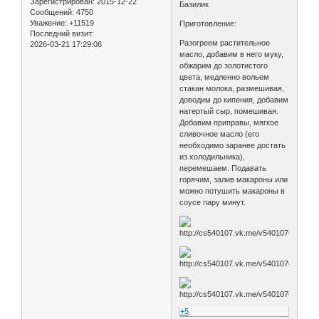
Зарегистрирован
: 2015-12-22
Базилик
Сообщений:
4750
Уважение:
+11519
Приготовление:
Последний визит:
Разогреем растительное
2026-03-21 17:29:06
масло, добавим в него муку,
обжарим до золотистого
цвета, медленно вольем
стакан молока, размешивая,
доводим до кипения, добавим
натертый сыр, помешивая.
Добавим приправы, мягкое
сливочное масло (его
необходимо заранее достать
из холодильника),
перемешаем. Подавать
горячим, залив макароны или
можно потушить макароны в
соусе пару минут.
+5