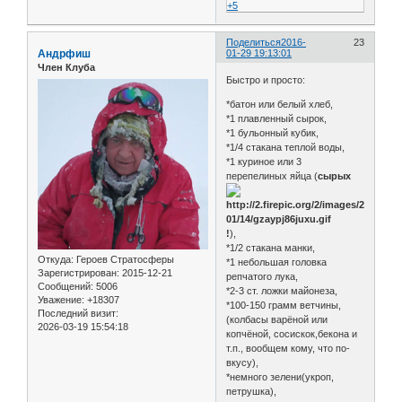
+5
Поделиться
2016-
23
Андрфиш
01-29 19:13:01
Член Клуба
Быстро и просто:
*батон или белый хлеб,
*1 плавленный сырок,
*1 бульонный кубик,
*1/4 стакана теплой воды,
*1 куриное или 3
перепелиных яйца (
сырых
!
),
*1/2 стакана манки,
Откуда:
Героев Стратосферы
*1 небольшая головка
Зарегистрирован
: 2015-12-21
репчатого лука,
Сообщений:
5006
*2-3 ст. ложки майонеза,
Уважение:
+18307
*100-150 грамм ветчины,
Последний визит:
(колбасы варёной или
2026-03-19 15:54:18
копчёной, сосискок,бекона и
т.п., вообщем кому, что по-
вкусу),
*немного зелени(укроп,
петрушка),