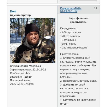
Поделиться
2016-
19
Deni
01-29 06:11:14
Администратор
Картофель по-
крестьянски.
Ингредиенты:
- 4-5 картофелин
- 200 гр ветчины
- 2 луковицы
- соль, перец
- растительное масло
Приготовление:
1. Отварить нарезанный
картофель. Ветчину нарезать
полосочками и обжарить. Лук
Откуда:
Ханты-Мансийск
нарезать полукольцами,
Зарегистрирован
: 2015-12-22
Сообщений:
4750
обжарить отдельно от
Уважение:
+11519
ветчины.
Последний визит:
2. Перемешать ветчину и лук.
2026-03-21 17:29:06
3. Добавить готовый
картофель, посолить и
поперчить, аккуратно
перемешать.
4. Картофель по-крестьянски
готов.