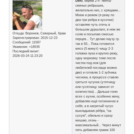
Deni
, берём 2-4 "ленты"
свиных ребрышек,
желательно низ, с хрящами...
Моем и режем (я режу по
два-три ребра в кусочке)
оставляю чуть отечь в
большом дуршлаге, в нем же
Откуда:
Воронеж, Северный, Храм
солю и посыпаю смесью
Зарегистрирован
: 2015-12-23
перцев... Тут делаю паузу гр.
Сообщений:
11587
так в 50... Пока готовится
Уважение:
+18535
мясо (5 минут) чищу 2-3
Последний визит:
головки лука и крупно режу,
2026-03-24 11:23:20
одну морковку тоже после
чистки под нож (для
любителей послаще можно
две) и готовлю 1-2 зубчика
чеснока, в процессе ставлю
греться чугунок (утятницу
или гусятницу зависит от
количества)... Дальше гоню
всех с кухни, особенно жену,
добавляю ещё потинничек в
себя, а в нагретый чугун
выкладываю рёбра, "на
сухую", обильно и сразу
мешаю, огонь -
максимальный... Через минут
пять добавляю грамм 100