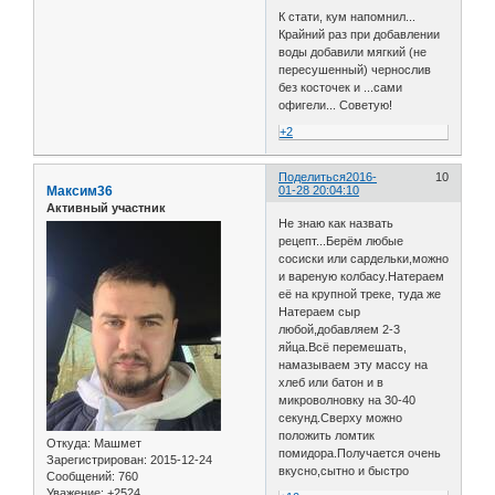
К стати, кум напомнил...
Крайний раз при добавлении
воды добавили мягкий (не
пересушенный) чернослив
без косточек и ...сами
офигели... Советую!
+2
Поделиться
2016-
10
Максим36
01-28 20:04:10
Активный участник
Не знаю как назвать
рецепт...Берём любые
сосиски или сардельки,можно
и вареную колбасу.Натераем
её на крупной треке, туда же
Натераем сыр
любой,добавляем 2-3
яйца.Всё перемешать,
намазываем эту массу на
хлеб или батон и в
микроволновку на 30-40
секунд.Сверху можно
положить ломтик
Откуда:
Машмет
помидора.Получается очень
Зарегистрирован
: 2015-12-24
вкусно,сытно и быстро
Сообщений:
760
Уважение:
+2524