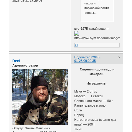
2026-03-21 17:29:06
луком и
морковкой почти
готовы...
pro-1975
давай рецепт
+1
Поделиться
2016-
5
Deni
01-28 09:20:35
Администратор
Сырная подлива для
макарон.
Ингредиенты:
Мука — 2 ст. л.
Молока — 1 стакан
Сливочного масла — 50 г
Растительное масло
Соль
Перец
Натертого сыра (можно два
вида) — 200 г
Откуда:
Ханты-Мансийск
Тмин