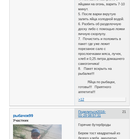
яйцами на огонь, варить 7-10
минут.
5. После варки вкрутую
залить яйца холодной водой.
6. Разбить об разделочную
доску либо с помощью ложки
яичную скорлупу.
7. Почистить и положить в
пакет где уже лежит
порезаное сало с
прослоечками мяса, лучек,
хлеб и 0,25 литра домашнего
самогончика!
8. Пакет вскрыть на
рыбалке!!!
Яйца по рыбацки,
готовы!!! Приятного
аппетита!!!
+12
Поделиться
2016-
21
рыбачок99
01-29 08:57:31
Участник
Горячие бутерброды
Берем тост квадратный из
белого хлеба, аккуратно