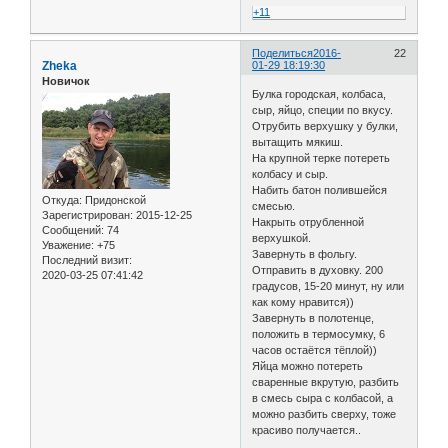
+11
Поделиться
2016-
22
Zheka
01-29 18:19:30
Новичок
Булка городская, колбаса,
сыр, яйцо, специи по вкусу.
Отрубить верхушку у булки,
вытащить мякиш.
На крупной терке потереть
колбасу и сыр.
Набить батон полившейся
Откуда:
Придонской
смесью.
Зарегистрирован
: 2015-12-25
Накрыть отрубленной
Сообщений:
74
верхушкой.
Уважение:
+75
Завернуть в фольгу.
Последний визит:
Отправить в духовку. 200
2020-03-25 07:41:42
градусов, 15-20 минут, ну или
как кому нравится))
Завернуть в полотенце,
положить в термосумку, 6
часов остаётся тёплой))
Яйца можно потереть
сваренные вкрутую, разбить
в смесь сыра с колбасой, а
можно разбить сверху, тоже
красиво получается..