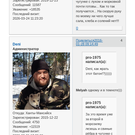
Зарегистрирован
: 2015-12-23
чугунке с луком и морковкой
Сообщений:
11587
почти готовы... Как то так
Уважение:
+18535
получается... На скорую руку
Последний визит:
по моему ни чего лучше
2026-03-24 11:23:20
сала, хлеба и солений нет!!!
0
Поделиться
2016-
4
Deni
01-28 09:14:49
Администратор
pro-1975
написал(а):
Deni, как жрать
этот батон!?))))))
Melyah
одному и в темноте)))
pro-1975
написал(а):
Откуда:
Ханты-Мансийск
За это время уже
Зарегистрирован
: 2015-12-22
за второй в
Сообщений:
4750
морозилку
Уважение:
+11519
лезешь и свиные
Последний визит:
рёбра в чугунке с