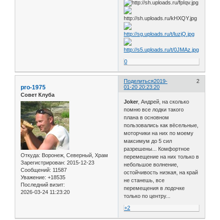
0
Поделиться
2019-
2
pro-1975
01-20 20:23:20
Совет Клуба
Joker
, Андрей, на сколько
помню все лодки такого
плана в основном
пользовались как вёсельные,
моторчики на них по моему
максимум до 5 сил
разрешены... Комфортное
Откуда:
Воронеж, Северный, Храм
перемещение на них только в
Зарегистрирован
: 2015-12-23
небольшое волнение,
Сообщений:
11587
остойчивость низкая, на край
Уважение:
+18535
не станешь, все
Последний визит:
перемещения в лодочке
2026-03-24 11:23:20
только по центру...
+2