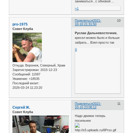
заниматься , с обновой ...
+1
Поделиться
2021-
10
pro-1975
10-10 21:31:50
Совет Клуба
Руслан Дальневосточник
,
кресел можно было и больше
забрать... Взял просто так
0
Откуда:
Воронеж, Северный, Храм
Зарегистрирован
: 2015-12-23
Сообщений:
11587
Уважение:
+18535
Последний визит:
2026-03-24 11:23:20
Поделиться
2021-
11
Сергей Ж.
10-10 23:08:12
Совет Клуба
Надо движок теперь
посильнее