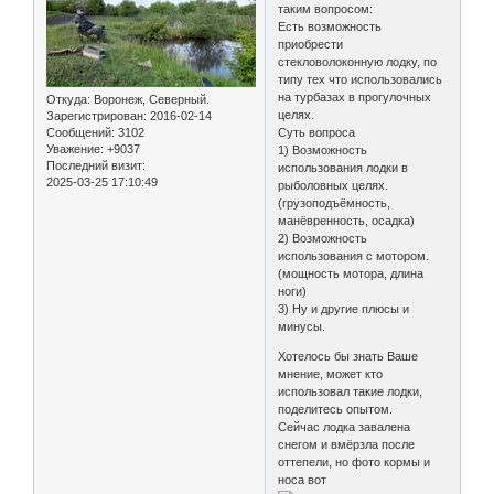
таким вопросом:
Есть возможность
приобрести
стекловолоконную лодку, по
типу тех что использовались
на турбазах в прогулочных
Откуда:
Воронеж, Северный.
целях.
Зарегистрирован
: 2016-02-14
Сообщений:
3102
Суть вопроса
Уважение:
+9037
1) Возможность
Последний визит:
использования лодки в
2025-03-25 17:10:49
рыболовных целях.
(грузоподъёмность,
манёвренность, осадка)
2) Возможность
использования с мотором.
(мощность мотора, длина
ноги)
3) Ну и другие плюсы и
минусы.
Хотелось бы знать Ваше
мнение, может кто
использовал такие лодки,
поделитесь опытом.
Сейчас лодка завалена
снегом и вмёрзла после
оттепели, но фото кормы и
носа вот