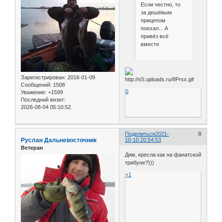
Если честно, то
за дешёвым
прицепом
поехал... А
привёз всё
вместе
Зарегистрирован
: 2016-01-09
Сообщений:
1508
0
Уважение:
+1599
Последний визит:
2026-08-04 05:10:52
Поделиться
2021-
8
Руслан Дальневосточник
10-10 20:54:53
Ветеран
Дим, кресла как на фанатской
трибуне?)))
+1