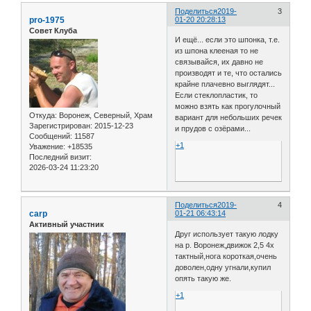
Поделиться
2019-
3
pro-1975
01-20 20:28:13
Совет Клуба
И ещё... если это шпонка, т.е.
из шпона клееная то не
связывайся, их давно не
производят и те, что остались
крайне плачевно выглядят...
Если стеклопластик, то
можно взять как прогулочный
Откуда:
Воронеж, Северный, Храм
вариант для небольших речек
Зарегистрирован
: 2015-12-23
и прудов с озёрами...
Сообщений:
11587
+1
Уважение:
+18535
Последний визит:
2026-03-24 11:23:20
Поделиться
2019-
4
carp
01-21 06:43:14
Активный участник
Друг использует такую лодку
на р. Воронеж,движок 2,5 4х
тактный,нога короткая,очень
доволен,одну угнали,купил
опять такую же.
+1