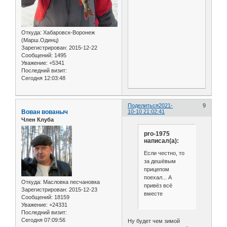
Откуда:
Хабаровск-Воронеж
(Марш.Одинц)
Зарегистрирован
: 2015-12-22
Сообщений:
1495
Уважение:
+5341
Последний визит:
Сегодня 12:03:48
Поделиться
2021-
9
Вован вованыч
10-10 21:02:41
Член Клуба
pro-1975
написал(а):
Если честно, то
за дешёвым
прицепом
поехал... А
Откуда:
Масловка песчановка
привёз всё
Зарегистрирован
: 2015-12-23
вместе
Сообщений:
18159
Уважение:
+24331
Последний визит:
Сегодня 07:09:56
Ну будет чем зимой