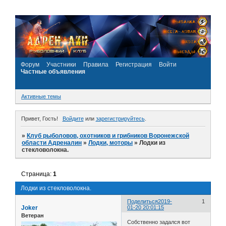
Форум
Участники
Правила
Регистрация
Войти
Частные объявления
Активные темы
Привет, Гость!
Войдите
или
зарегистрируйтесь
.
»
Клуб рыболовов, охотников и грибников Воронежской
области Адреналин
»
Лодки, моторы
»
Лодки из
стекловолокна.
Страница:
1
Лодки из стекловолокна.
Поделиться
2019-
1
Joker
01-20 20:01:15
Ветеран
Собственно задался вот