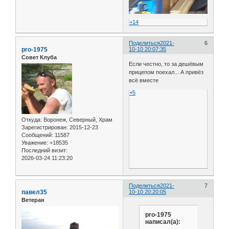
+14
Поделиться
2021-
6
pro-1975
10-10 20:07:35
Совет Клуба
Если честно, то за дешёвым
прицепом поехал... А привёз
всё вместе
+5
Откуда:
Воронеж, Северный, Храм
Зарегистрирован
: 2015-12-23
Сообщений:
11587
Уважение:
+18535
Последний визит:
2026-03-24 11:23:20
Поделиться
2021-
7
павел35
10-10 20:20:05
Ветеран
pro-1975
написал(а):