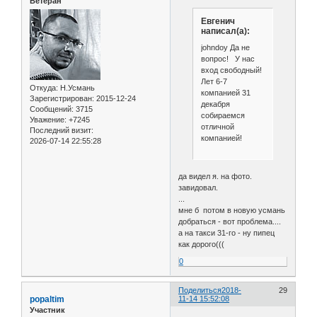
Ветеран
Евгенич
написал(а):
johndoy Да не
вопрос! У нас
вход свободный!
Лет 6-7
Откуда:
Н.Усмань
компанией 31
Зарегистрирован
: 2015-12-24
декабря
Сообщений:
3715
собираемся
Уважение:
+7245
отличной
Последний визит:
компанией!
2026-07-14 22:55:28
да видел я. на фото.
завидовал.
...
мне б потом в новую усмань
добраться - вот проблема....
а на такси 31-го - ну пипец
как дорого(((
0
Поделиться
2018-
29
popaltim
11-14 15:52:08
Участник