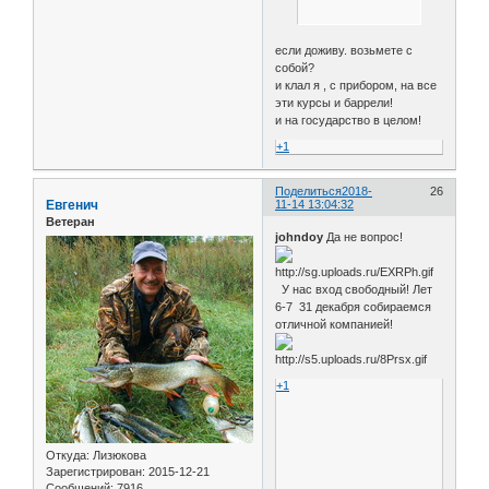
если доживу. возьмете с
собой?
и клал я , с прибором, на все
эти курсы и баррели!
и на государство в целом!
+1
Поделиться
2018-
26
Евгенич
11-14 13:04:32
Ветеран
johndoy
Да не вопрос!
У нас вход свободный! Лет
6-7 31 декабря собираемся
отличной компанией!
+1
Откуда:
Лизюкова
Зарегистрирован
: 2015-12-21
Сообщений:
7916