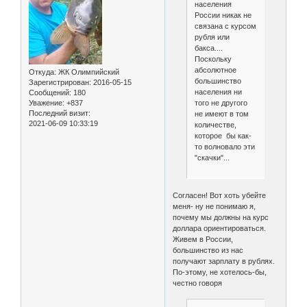
населения
России никак не
связана с курсом
рубля или
бакса....
Поскольку
абсолютное
Откуда:
ЖК Олимпийский
большинство
Зарегистрирован
: 2016-05-15
населения ни
Сообщений:
180
того не другого
Уважение:
+837
Последний визит:
не имеют в том
2021-06-09 10:33:19
количестве,
которое бы как-
то волновало эти
"скачки"...
Согласен! Вот хоть убейте
меня- ну не понимаю я,
почему мы должны на курс
доллара ориентироваться.
Живем в России,
большинство из нас
получают зарплату в рублях.
По-этому, не хотелось-бы,
честно говоря