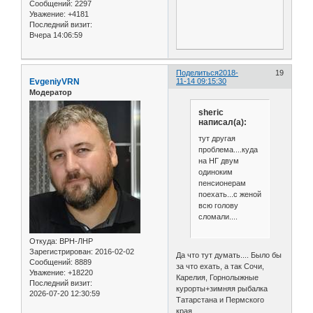
Сообщений:
2297
Уважение:
+4181
Последний визит:
Вчера 14:06:59
Поделиться
2018-
19
EvgeniyVRN
11-14 09:15:30
Модератор
sheric
написал(а):
тут другая
проблема....куда
на НГ двум
одиноким
пенсионерам
поехать...с женой
всю голову
сломали....
Откуда:
ВРН-ЛНР
Зарегистрирован
: 2016-02-02
Да что тут думать.... Было бы
Сообщений:
8889
за что ехать, а так Сочи,
Уважение:
+18220
Карелия, Горнолыжные
Последний визит:
курорты+зимняя рыбалка
2026-07-20 12:30:59
Татарстана и Пермского
края.