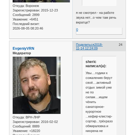
Откуда:
Воронеж
Зарегистрирован
: 2015-12-23
я не смотрел - на работе
Сообщений:
2899
звука нет...о чем там речь
Уважение:
+6451
вкратце?
Последний визит:
2026-08-05 08:20:46
0
Поделиться
2018-
24
EvgeniyVRN
11-14 12:24:09
Модератор
sheric
написал(а):
Увы....годики к
сожалению берут
своё....активный
отдых зимой уже
не по
силам....ищем
чёнить
санаторное-
курортное
...кефир-клистир-
Откуда:
ВРН-ЛНР
сортир...трёхразовая
Зарегистрирован
: 2016-02-02
обжираловка и
Сообщений:
8889
нихрена не
Уважение:
+18220