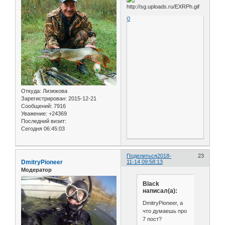
0
Откуда:
Лизюкова
Зарегистрирован
: 2015-12-21
Сообщений:
7916
Уважение:
+24369
Последний визит:
Сегодня 06:45:03
Поделиться
2018-
23
DmitryPioneer
11-14 09:58:13
Модератор
Black
написал(а):
DmitryPioneer, а
что думаешь про
7 пост?