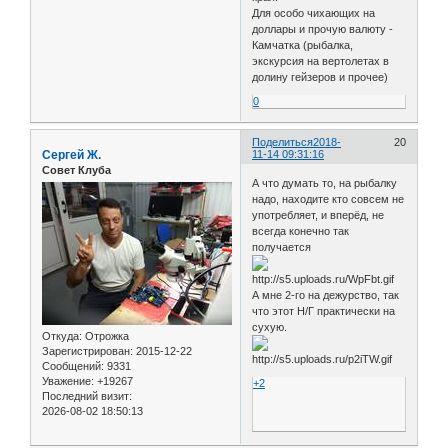
Для особо чихающих на
доллары и прочую валюту -
Камчатка (рыбалка,
экскурсия на вертолетах в
долину гейзеров и прочее)
0
Поделиться
2018-
20
Сергей Ж.
11-14 09:31:16
Совет Клуба
А что думать то, на рыбалку
надо, находите кто совсем не
употребляет, и вперёд, не
всегда конечно так
получается
А мне 2-го на дежурство, так
что этот Н/Г практически на
сухую.
Откуда:
Отрожка
Зарегистрирован
: 2015-12-22
Сообщений:
9331
Уважение:
+19267
+2
Последний визит:
2026-08-02 18:50:13