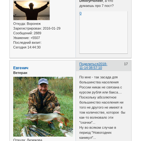
DmitryPioneer
, а что
думаешь про 7 пост?
0
Откуда:
Воронеж
Зарегистрирован
: 2016-01-29
Сообщений:
2889
Уважение:
+5507
Последний визит:
Сегодня 14:44:30
Поделиться
2018-
17
Евгенич
11-14 08:57:10
Ветеран
По мне - так засада для
большинства населения
России никак не связана с
курсом рубля или бакса....
Поскольку абсолютное
большинство населения ни
того не другого не имеют в
том количестве, которое бы
как-то волновало эти
"скачки"...
Ну во всяком случае в
период "Новогодних
каникул"...
Откуда:
Лизюкова