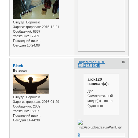
Откуда:
Воронеж
Зарегистрирован
: 2015-12-21
Сообщений:
6837
Уважение:
+7209
Последний визит:
Сегодня 16:24:08
Поделиться
2018-
10
Black
11-13 15:19:45
Ветеран
arck120
написал(а):
Дяс
Самокритичный
Откуда:
Воронеж
модер))) - во чо
Зарегистрирован
: 2016-01-29
будет в нг
Сообщений:
2889
Уважение:
+5507
Последний визит:
Сегодня 14:44:30
0