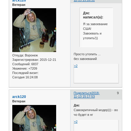
arck120
11-13 15:16:31
Ветеран
Дяс
написал(а):
Я за завоевание
США!
Завоевать и
утопить!))
Просто утопить ...
Откуда:
Воронеж
без завоеваний
Зарегистрирован
: 2015-12-21
Сообщений:
6837
+2
Уважение:
+7209
Последний визит:
Сегодня 16:24:08
Поделиться
2018-
9
arck120
11-13 15:17:53
Ветеран
Дяс
Самокритичный модер))) - во
чо будет в нг
+2