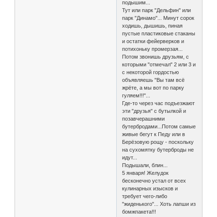
подышим...
Тут или парк "Дельфин" или
парк "Динамо"... Минут сорок
ходишь, дышишь, пиная
пустые пластиковые стаканы
и остатки фейерверков и
потихоньку промерзая...
Потом звонишь друзьям, с
которыми "отмечал" 2 или 3 и
с некоторой гордостью
объявляешь "Вы там всё
жрёте, а мы вот по парку
гуляем!!!"...
Где-то через час подъезжают
эти "друзья" с бутылкой и
позавчерашними
бутербродами...Потом самые
живые бегут к Педу или в
Берёзовую рощу - поскольку
на сухомятку бутерброды не
идут...
Подышали, блин...
5 января! Желудок
бесконечно устал от всех
кулинарных изысков и
требует чего-либо
"жиденького"... Хоть лапши из
бомжпакета!!!