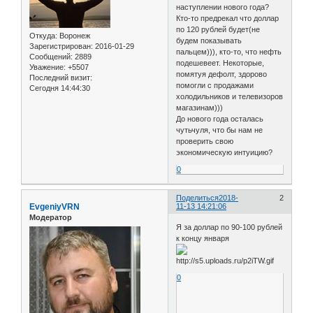
наступлении нового года?
Кто-то предрекал что доллар
по 120 рублей будет(не
Откуда:
Воронеж
будем показывать
Зарегистрирован
: 2016-01-29
пальцем))), кто-то, что нефть
Сообщений:
2889
подешевеет. Некоторые,
Уважение:
+5507
помятуя дефолт, здорово
Последний визит:
помогли с продажами
Сегодня 14:44:30
холодильников и телевизоров
магазинам)))
До нового года осталась
чутьчуля, что бы нам не
проверить свою
экономическую интуицию?
0
Поделиться
2018-
2
EvgeniyVRN
11-13 14:21:06
Модератор
Я за доллар по 90-100 рублей
к концу января
0