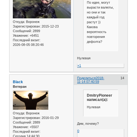
По идее, могут
вырасти валюты,
но они и так
каждый год
Откуда:
Воронеж
растут ))
Зарегистрирован
: 2015-12-23
Какова
Сообщений:
2899
вероятность
Уважение:
+6451
повторения
Последний визит:
дефолта?
2026-08-05 08:20:46
Нулевая
+1
Поделиться
2018-
14
Black
11-14 07:40:59
Ветеран
DmitryPioneer
написал(а):
Нулевая
Откуда:
Воронеж
Зарегистрирован
: 2016-01-29
Сообщений:
2889
Дим, почему?
Уважение:
+5507
0
Последний визит:
Сегодня 14:44:30