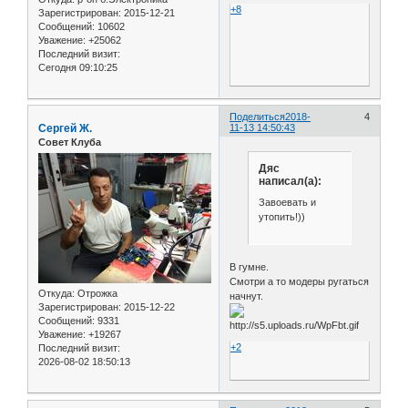
+8
Зарегистрирован
: 2015-12-21
Сообщений:
10602
Уважение:
+25062
Последний визит:
Сегодня 09:10:25
Поделиться
2018-
4
Сергей Ж.
11-13 14:50:43
Совет Клуба
Дяс
написал(а):
Завоевать и
утопить!))
В гумне.
Смотри а то модеры ругаться
Откуда:
Отрожка
начнут.
Зарегистрирован
: 2015-12-22
Сообщений:
9331
Уважение:
+19267
+2
Последний визит:
2026-08-02 18:50:13