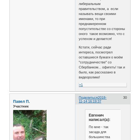
либеральным
правительством, а если
называть вещи своими
именами, то при
преднамеренном
попустительстве со стороны
оного такое возможно, что с
успехом и делается!
Кстати, сейчас ради
интереса, посмотрел
оставшиеся бумаги о моём
"сотрудничестве" со
Сбербанком... офигеть! так и
было, как рассказано в
видеоролике!
+1
Поделиться
2018-
30
Павел П.
11-14 16:19:37
Участник
Евгенич
написал(а):
По мне - так
засада для
большинства