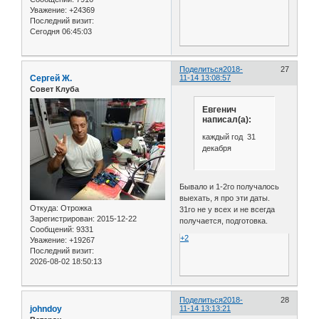
Уважение:
+24369
Последний визит:
Сегодня 06:45:03
Поделиться
2018-
27
Сергей Ж.
11-14 13:08:57
Совет Клуба
Евгенич
написал(а):
каждый год 31
декабря
Бывало и 1-2го получалось
выехать, я про эти даты.
Откуда:
Отрожка
31го не у всех и не всегда
Зарегистрирован
: 2015-12-22
получается, подготовка.
Сообщений:
9331
+2
Уважение:
+19267
Последний визит:
2026-08-02 18:50:13
Поделиться
2018-
28
johndoy
11-14 13:13:21