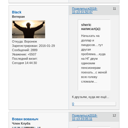
Поделиться
2018-
11
Black
11-13 21:50:47
Ветеран
sheric
написал(а):
Начьхать на
доллар и
Откуда:
Воронеж
пиндосов....тут
Зарегистрирован
: 2016-01-29
другая
Сообщений:
2889
проблема....куда
Уважение:
+5507
на НГ двум
Последний визит:
Сегодня 14:44:30
одиноким
пенсионерам
поехать...с женой
всю голову
сломали....
К друзьям, куда же ещё...
0
Поделиться
2018-
12
Вован вованыч
11-13 23:05:11
Член Клуба