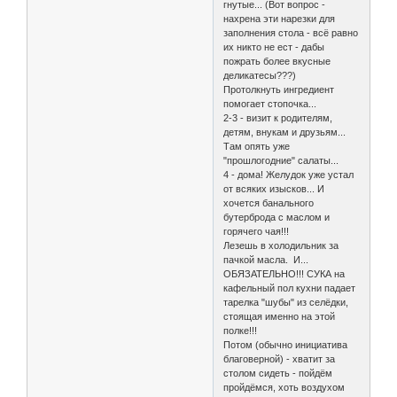
гнутые... (Вот вопрос -
нахрена эти нарезки для
заполнения стола - всё равно
их никто не ест - дабы
пожрать более вкусные
деликатесы???)
Протолкнуть ингредиент
помогает стопочка...
2-3 - визит к родителям,
детям, внукам и друзьям...
Там опять уже
"прошлогодние" салаты...
4 - дома! Желудок уже устал
от всяких изысков... И
хочется банального
бутерброда с маслом и
горячего чая!!!
Лезешь в холодильник за
пачкой масла. И...
ОБЯЗАТЕЛЬНО!!! СУКА на
кафельный пол кухни падает
тарелка "шубы" из селёдки,
стоящая именно на этой
полке!!!
Потом (обычно инициатива
благоверной) - хватит за
столом сидеть - пойдём
пройдёмся, хоть воздухом