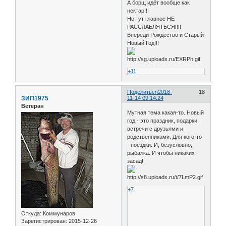
А борщ идёт вообще как
нектар!!!
Но тут главное НЕ
РАССЛАБЛЯТЬСЯ!!!!
Впереди Рождество и Старый
Новый Год!!!
+11
Поделиться
2018-
18
ЗИП1975
11-14 09:14:24
Ветеран
Мутная тема какая-то. Новый
год - это праздник, подарки,
встречи с друзьями и
родственниками. Для кого-то
- поездки. И, безусловно,
рыбалка. И чтобы никаких
засад!
+7
Откуда:
Коммунаров
Зарегистрирован
: 2015-12-26