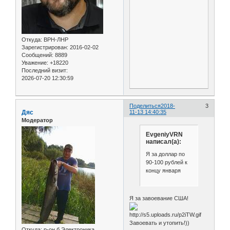
Откуда:
ВРН-ЛНР
Зарегистрирован
: 2016-02-02
Сообщений:
8889
Уважение:
+18220
Последний визит:
2026-07-20 12:30:59
Поделиться
2018-
3
Дяс
11-13 14:40:35
Модератор
EvgeniyVRN
написал(а):
Я за доллар по
90-100 рублей к
концу января
Я за завоевание США!
Завоевать и утопить!))
Откуда:
р-он б.Электроника