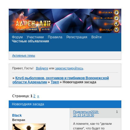
Форум
Участники
Правила
Регистрация
Войти
Частные объявления
Активные темы
Привет, Гость!
Войдите
или
зарегистрируйтесь
.
»
Клуб рыболовов, охотников и грибников Воронежской
области Адреналин
»
Треп
»
Новогодняя засада
Страница:
1
2
»
Новогодняя засада
Поделиться
2018-
1
Black
11-13 14:19:30
Ветеран
А помните, как-то "делали
ставки", что будет по