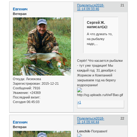
Поделиться
2018-
21
Евгенич
11-14 09:33:46
Ветеран
Сергей Ж.
написал(а):
А что думать то,
на рыбалку
надо,...
Серёг! Что касается рыбалки
- тут уже традиция! Мы
каждый год 31 декабря с
Жориком и Компанией
Откуда:
Лизюкова
закрываем год на берегу
Зарегистрирован
: 2015-12-21
водоохранки!
Сообщений:
7916
Уважение:
+24369
Последний визит:
Сегодня 06:45:03
+1
Поделиться
2018-
22
Евгенич
11-14 09:44:44
Ветеран
Lenchik
-Поправил!