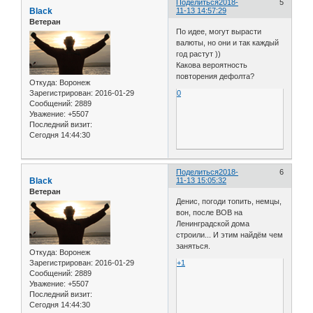
Поделиться
2018-
5
Black
11-13 14:57:29
Ветеран
По идее, могут вырасти
валюты, но они и так каждый
год растут ))
Какова вероятность
повторения дефолта?
Откуда:
Воронеж
Зарегистрирован
: 2016-01-29
0
Сообщений:
2889
Уважение:
+5507
Последний визит:
Сегодня 14:44:30
Поделиться
2018-
6
Black
11-13 15:05:32
Ветеран
Денис, погоди топить, немцы,
вон, после ВОВ на
Ленинградской дома
строили... И этим найдём чем
заняться.
Откуда:
Воронеж
Зарегистрирован
: 2016-01-29
+1
Сообщений:
2889
Уважение:
+5507
Последний визит:
Сегодня 14:44:30