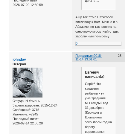
Последний визит:
делать....
2026-07-20 12:30:59
А ну так это в Пятигорск-
Кисловодск Вам. Можно и в
Абхазию, но там ценник на
саноторно-курортный отдых
заоблачный по-моему
0
Поделиться
2018-
25
johndoy
11-14 13:01:01
Ветеран
Евгенич
написал(а):
Серёг! Что
касается
рыбалки - тут
уже традиция!
Откуда:
Н.Усмань
Мы каждый год
Зарегистрирован
: 2015-12-24
31 декабря с
Сообщений:
3715
Жориком и
Уважение:
+7245
Компанией
Последний визит:
закрываем год на
2026-07-14 22:55:28
берегу
водоохранки!