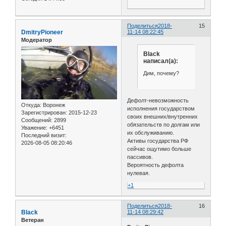
Поделиться
2018-
15
DmitryPioneer
11-14 08:22:45
Модератор
Black
написал(а):
Дим, почему?
Дефолт-невозможность
Откуда:
Воронеж
исполнения государством
Зарегистрирован
: 2015-12-23
своих внешних/внутренних
Сообщений:
2899
обязательств по долгам или
Уважение:
+6451
их обслуживанию.
Последний визит:
Активы государства РФ
2026-08-05 08:20:46
сейчас ощутимо больше
пассивов.
Вероятность дефолта
нулевая.
+1
Поделиться
2018-
16
Black
11-14 08:29:42
Ветеран