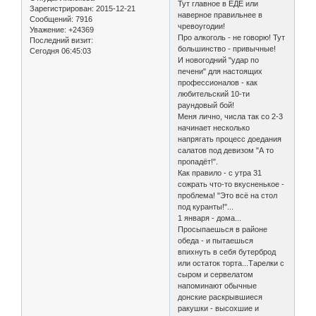
Тут главное в ЕДЕ или
Зарегистрирован
: 2015-12-21
наверное правильнее в
Сообщений:
7916
чревоугодии!
Уважение:
+24369
Про алкоголь - не говорю! Тут
Последний визит:
большинство - привычные!
Сегодня 06:45:03
И новогодний "удар по
печени" для настоящих
профессионалов - как
любительский 10-ти
раундовый бой!
Меня лично, числа так со 2-3
начинает несколько
напрягать процесс доедания
салатов под девизом "А то
пропадёт!".
Как правило - с утра 31
сожрать что-то вкусненькое -
проблема! "Это всё на стол
под куранты!"...
1 января - дома...
Просыпаешься в районе
обеда - и пытаешься
впихнуть в себя бутерброд
или остаток торта...Тарелки с
сыром и сервелатом
напоминают обычные
донские раскрывшиеся
ракушки - высохшие и