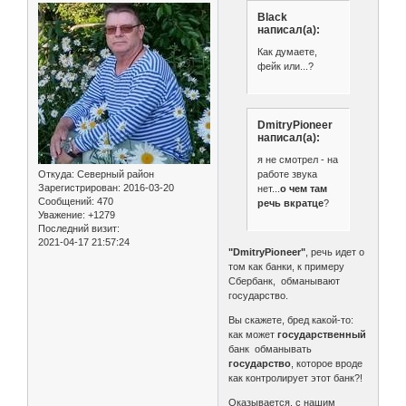
Black
написал(а):
Как думаете,
фейк или...?
DmitryPioneer
написал(а):
я не смотрел - на
работе звука
Откуда:
Северный район
Зарегистрирован
: 2016-03-20
нет...
о чем там
Сообщений:
470
речь вкратце
?
Уважение:
+1279
Последний визит:
2021-04-17 21:57:24
"DmitryPioneer"
, речь идет о
том как банки, к примеру
Сбербанк, обманывают
государство.
Вы скажете, бред какой-то:
как может
государственный
банк обманывать
государство
, которое вроде
как контролирует этот банк?!
Оказывается, с нашим