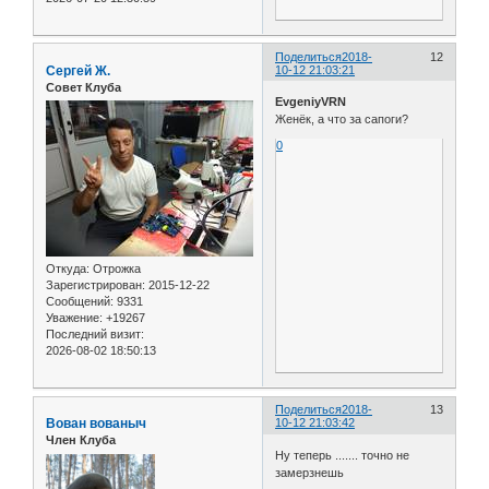
Поделиться
2018-
12
Сергей Ж.
10-12 21:03:21
Совет Клуба
EvgeniyVRN
Женёк, а что за сапоги?
0
Откуда:
Отрожка
Зарегистрирован
: 2015-12-22
Сообщений:
9331
Уважение:
+19267
Последний визит:
2026-08-02 18:50:13
Поделиться
2018-
13
Вован вованыч
10-12 21:03:42
Член Клуба
Ну теперь ....... точно не
замерзнешь