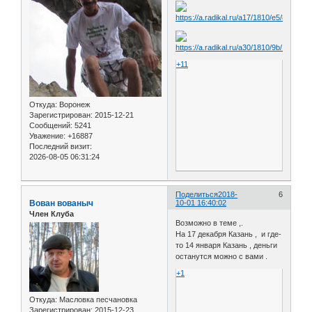
+11
Откуда:
Воронеж
Зарегистрирован
: 2015-12-21
Сообщений:
5241
Уважение:
+16887
Последний визит:
2026-08-05 06:31:24
Поделиться
2018-
6
Вован вованыч
10-01 16:40:02
Член Клуба
Возможно в теме ,.
На 17 декабря Казань , и где-
то 14 января Казань , деньги
останутся можно с вами .
+1
Откуда:
Масловка песчановка
Зарегистрирован
: 2015-12-23