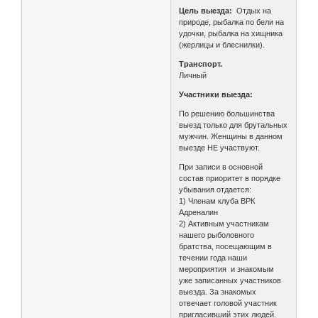
Цель выезда:
Отдых на
природе, рыбалка по бели на
удочки, рыбалка на хищника
(жерлицы и блеснилки).
Транспорт.
Личный
Участники выезда:
По решению большинства
выезд только для брутальных
мужчин. Женщины в данном
выезде НЕ участвуют.
При записи в основной
состав приоритет в порядке
убывания отдается:
1) Членам клуба ВРК
Адреналин
2) Активным участникам
нашего рыболовного
братства, посещающим в
течении года наши
мероприятия и знакомым
уже записанных участников
выезда. За знакомых
отвечает головой участник
пригласивший этих людей.