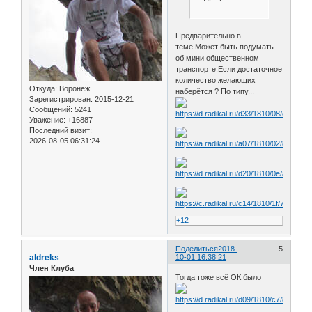
Предварительно в
теме.Может быть подумать
об мини общественном
транспорте.Если достаточное
количество желающих
Откуда:
Воронеж
наберётся ? По типу...
Зарегистрирован
: 2015-12-21
Сообщений:
5241
Уважение:
+16887
Последний визит:
2026-08-05 06:31:24
+12
Поделиться
2018-
5
aldreks
10-01 16:38:21
Член Клуба
Тогда тоже всё ОК было