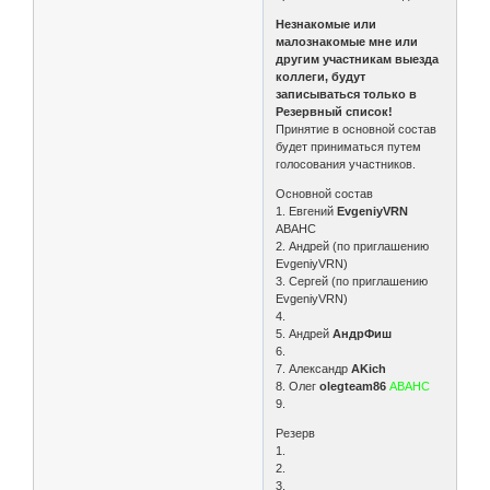
Незнакомые или
малознакомые мне или
другим участникам выезда
коллеги, будут
записываться только в
Резервный список!
Принятие в основной состав
будет приниматься путем
голосования участников.
Основной состав
1. Евгений
EvgeniyVRN
АВАНС
2. Андрей (по приглашению
EvgeniyVRN)
3. Сергей (по приглашению
EvgeniyVRN)
4.
5. Андрей
АндрФиш
6.
7. Александр
AKich
8. Олег
olegteam86
АВАНС
9.
Резерв
1.
2.
3.