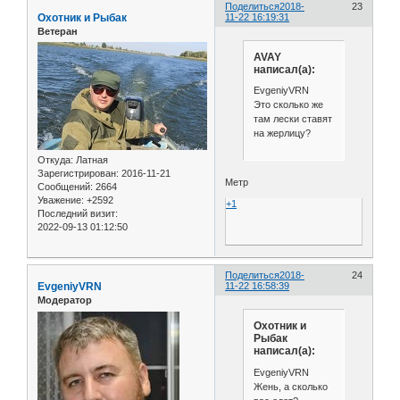
Поделиться
2018-
23
Охотник и Рыбак
11-22 16:19:31
Ветеран
AVAY
написал(а):
EvgeniyVRN
Это сколько же
там лески ставят
на жерлицу?
Откуда:
Латная
Зарегистрирован
: 2016-11-21
Метр
Сообщений:
2664
Уважение:
+2592
+1
Последний визит:
2022-09-13 01:12:50
Поделиться
2018-
24
EvgeniyVRN
11-22 16:58:39
Модератор
Охотник и
Рыбак
написал(а):
EvgeniyVRN
Жень, а сколько