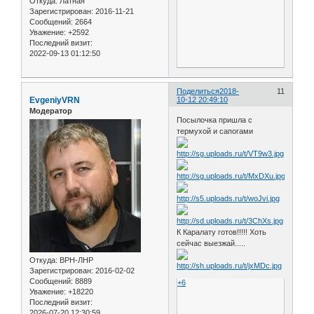
Откуда:
Латная
Зарегистрирован
: 2016-11-21
Сообщений:
2664
Уважение:
+2592
Последний визит:
2022-09-13 01:12:50
Поделиться
2018-
11
EvgeniyVRN
10-12 20:49:10
Модератор
Посылочка пришла с
термухой и сапогами
К Каралату готов!!!!! Хоть
сейчас выезжай.....
Откуда:
ВРН-ЛНР
Зарегистрирован
: 2016-02-02
Сообщений:
8889
+6
Уважение:
+18220
Последний визит:
2026-07-20 12:30:59