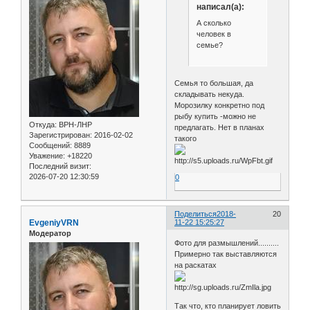
написал(а):
А сколько
человек в
семье?
Семья то большая, да
складывать некуда.
Морозилку конкретно под
рыбу купить -можно не
Откуда:
ВРН-ЛНР
предлагать. Нет в планах
Зарегистрирован
: 2016-02-02
такого
Сообщений:
8889
Уважение:
+18220
Последний визит:
2026-07-20 12:30:59
0
Поделиться
2018-
20
EvgeniyVRN
11-22 15:25:27
Модератор
Фото для размышлений..........
Примерно так выставляются
на раскатах
Так что, кто планирует ловить