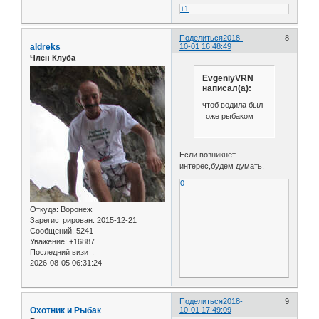
+1
Поделиться
2018-
8
aldreks
10-01 16:48:49
Член Клуба
EvgeniyVRN
написал(а):
чтоб водила был
тоже рыбаком
Если возникнет
интерес,будем думать.
0
Откуда:
Воронеж
Зарегистрирован
: 2015-12-21
Сообщений:
5241
Уважение:
+16887
Последний визит:
2026-08-05 06:31:24
Поделиться
2018-
9
Охотник и Рыбак
10-01 17:49:09