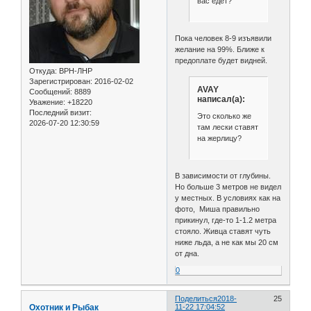
вас едет?
Пока человек 8-9 изъявили
желание на 99%. Ближе к
предоплате будет видней.
Откуда:
ВРН-ЛНР
Зарегистрирован
: 2016-02-02
AVAY
Сообщений:
8889
написал(а):
Уважение:
+18220
Последний визит:
Это сколько же
2026-07-20 12:30:59
там лески ставят
на жерлицу?
В зависимости от глубины.
Но больше 3 метров не видел
у местных. В условиях как на
фото, Миша правильно
прикинул, где-то 1-1.2 метра
стояло. Живца ставят чуть
ниже льда, а не как мы 20 см
от дна.
0
Поделиться
2018-
25
Охотник и Рыбак
11-22 17:04:52