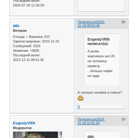
Последний визит:
2026-07-20 12:30:59
Поделиться
2018-
18
dds
11-19 08:52:45
Ветеран
Откуда:
г. Воронеж, ЮЗ
EvgeniyVRN
Зарегистрирован
: 2015-12-23
написал(а):
Сообщений:
3324
Уважение:
+3605
А рыбы
Последний визит:
максимум кил 20
2023-12-11 08:41:36
на человека
привезу
...больше нафиг
не надо
А сколько человек в семье?
0
Поделиться
2018-
19
EvgeniyVRN
11-19 11:51:18
Модератор
dds