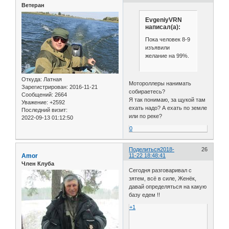
Ветеран
EvgeniyVRN
написал(а):
Пока человек 8-9
изъявили
желание на 99%.
Откуда:
Латная
Мотороллеры нанимать
Зарегистрирован
: 2016-11-21
собираетесь?
Сообщений:
2664
Я так понимаю, за щукой там
Уважение:
+2592
ехать надо? А ехать по земле
Последний визит:
или по реке?
2022-09-13 01:12:50
0
Поделиться
2018-
26
Amor
11-22 18:48:41
Член Клуба
Сегодня разговаривал с
зятем, всё в силе, Женёк,
давай определяться на какую
базу едем !!
+1