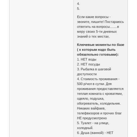
4.
5.
Если какие вопросы -
звоните, пишите! Постараюсь
ответить на вопросы........в
меру своих 5-ти дневных
знаний о тех местах.
Ключевые моменты по базе
( к которым надо быть
обязательно готовыми):
1. НЕТ воды
2. НЕТ посуды
3. Рыбалка в шаговой
доступности
4. Стоимость проживания -
500 р/чел в сутки. Для
проживания предоставляется
теплая комната с кроватями,
одеяло, подушка,
обогреватель, холодильник.
Никаких вайфаев,
телефвизоров и прочих благ
НЕ предусмотрено
5. Туалет - на улице,
холодный.
6. Душа (ванной) - НЕТ