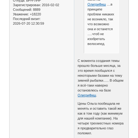
Откуда:
ВРН-ЛНР
ОлигриФиш
....в
Зарегистрирован
: 2016-02-02
принципе
Сообщений:
8889
проблем никаких
Уважение:
+18220
Последний визит:
не возникло, так
2026-07-20 12:30:59
что возможно
она и останется
.....чтоб не
изобретать
велосипед.
С момента создания темы
прошло больше месяца, за
это время пообщался с
некоторыми базами на тему
зимней рыбалки...... В общем
я всё-таки наверно
остановлюсь на базе
ОлигриФиш
.
Цены Ольга пообещала не
менять и оставить такой же
как в том году (как минимум
для нашей компании). На
четыре трехместных номера
я предварительно глаз
положил.