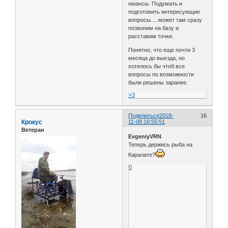
нюансы. Подумать и
подготовить интересующие
вопросы.....может там сразу
позвоним на базу и
расставим точки.
Понятно, что еще почти 3
месяца до выезда, но
хотелось бы чтоб все
вопросы по возможности
были решены заранее.
+3
Поделиться
2018-
16
Крокус
11-08 16:55:51
Ветеран
EvgeniyVRN
Теперь держись рыба на
Каралате?
0