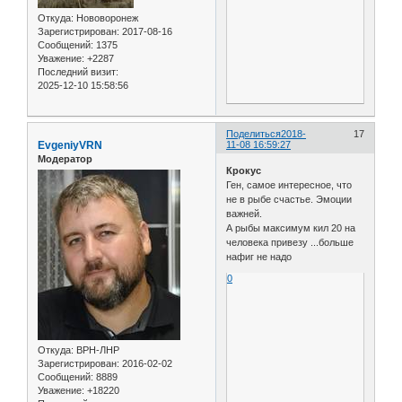
Откуда:
Нововоронеж
Зарегистрирован
: 2017-08-16
Сообщений:
1375
Уважение:
+2287
Последний визит:
2025-12-10 15:58:56
Поделиться
2018-
17
EvgeniyVRN
11-08 16:59:27
Модератор
Крокус
Ген, самое интересное, что
не в рыбе счастье. Эмоции
важней.
А рыбы максимум кил 20 на
человека привезу ...больше
нафиг не надо
0
Откуда:
ВРН-ЛНР
Зарегистрирован
: 2016-02-02
Сообщений:
8889
Уважение:
+18220