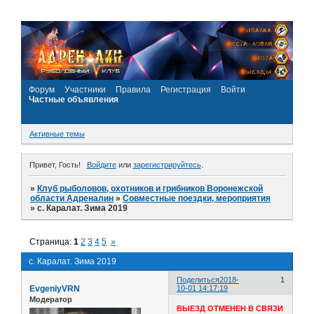
Форум
Участники
Правила
Регистрация
Войти
Частные объявления
Активные темы
Привет, Гость!
Войдите
или
зарегистрируйтесь
.
»
Клуб рыболовов, охотников и грибников Воронежской
области Адреналин
»
Совместные поездки, мероприятия
»
с. Каралат. Зима 2019
Страница:
1
2
3
4
5
»
с. Каралат. Зима 2019
Поделиться
2018-
1
EvgeniyVRN
10-01 14:17:19
Модератор
ВЫЕЗД ОТМЕНЕН В СВЯЗИ