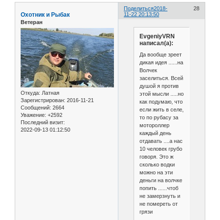
Поделиться
2018-
28
Охотник и Рыбак
11-22 20:13:50
Ветеран
EvgeniyVRN
написал(а):
Да вообще зреет
дикая идея ......на
Волчек
заселиться. Всей
душой я против
Откуда:
Латная
этой мысли .....но
Зарегистрирован
: 2016-11-21
как подумаю, что
Сообщений:
2664
если жить в селе,
Уважение:
+2592
то по рубасу за
Последний визит:
мотороллер
2022-09-13 01:12:50
каждый день
отдавать ....а нас
10 человек грубо
говоря. Это ж
сколько водки
можно на эти
деньги на волчке
попить ......чтоб
не замерзнуть и
не помереть от
грязи