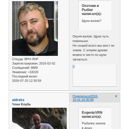
Охотник и
Рыбак
написал(а):
Щуки валом?
Окуня валом. Щуки чуть
поменьше.
Но скорей всего мы мест не
знаем. С егерем думаю
можно и чисто по щуке
Откуда:
ВРН-ЛНР
загнаться.
Зарегистрирован
: 2016-02-02
0
Сообщений:
8889
Уважение:
+18220
Последний визит:
2026-07-20 12:30:59
Поделиться
2018-
4
aldreks
10-01 16:30:08
Член Клуба
EvgeniyVRN
написал(а):
Рыбалка запала
в душу.