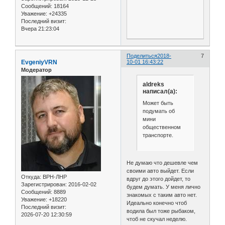
Сообщений:
18164
Уважение:
+24335
Последний визит:
Вчера 21:23:04
Поделиться
2018-
7
EvgeniyVRN
10-01 16:43:22
Модератор
aldreks
написал(а):
Может быть
подумать об
мини
общественном
транспорте.
Не думаю что дешевле чем
своими авто выйдет. Если
Откуда:
ВРН-ЛНР
вдруг до этого дойдет, то
Зарегистрирован
: 2016-02-02
будем думать. У меня лично
Сообщений:
8889
знакомых с таким авто нет.
Уважение:
+18220
Идеально конечно чтоб
Последний визит:
водила был тоже рыбаком,
2026-07-20 12:30:59
чтоб не скучал неделю.