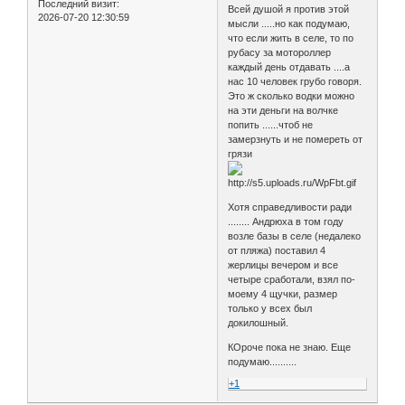
Последний визит:
Всей душой я против этой
2026-07-20 12:30:59
мысли .....но как подумаю,
что если жить в селе, то по
рубасу за мотороллер
каждый день отдавать ....а
нас 10 человек грубо говоря.
Это ж сколько водки можно
на эти деньги на волчке
попить ......чтоб не
замерзнуть и не помереть от
грязи
Хотя справедливости ради
........ Андрюха в том году
возле базы в селе (недалеко
от пляжа) поставил 4
жерлицы вечером и все
четыре сработали, взял по-
моему 4 щучки, размер
только у всех был
докилошный.
КОроче пока не знаю. Еще
подумаю..........
+1