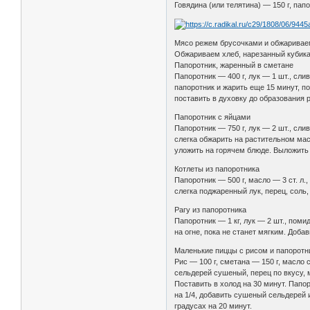
Говядина (или телятина) — 150 г, папо
Мясо режем брусочками и обжариваем
Обжариваем хлеб, нарезанный кубикам
Папоротник, жаренный в сметане
Папоротник — 400 г, лук — 1 шт., сли
папоротник и жарить еще 15 минут, п
поставить в духовку до образования 
Папоротник с яйцами
Папоротник — 750 г, лук — 2 шт., сли
слегка обжарить на растительном мас
уложить на горячем блюде. Выложить 
Котлеты из папоротника
Папоротник — 500 г, масло — 3 ст. л.
слегка поджаренный лук, перец, соль
Рагу из папоротника
Папоротник — 1 кг, лук — 2 шт., поми
на огне, пока не станет мягким. Доба
Маленькие пиццы с рисом и папоротн
Рис — 100 г, сметана — 150 г, масло 
сельдерей сушеный, перец по вкусу, м
Поставить в холод на 30 минут. Папор
на 1/4, добавить сушеный сельдерей 
градусах на 20 минут.