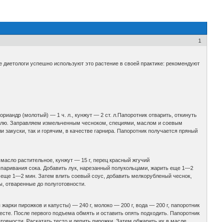
1
 диетологи успешно используют это растение в своей практике: рекомендуют
ориандр (молотый) — 1 ч. л., кунжут — 2 ст. л.Папоротник отварить, откинуть
трюлю. Заправляем измельченным чесноком, специями, маслом и соевым
 закуски, так и горячим, в качестве гарнира. Папоротник получается пряный
, масло растительное, кунжут — 15 г, перец красный жгучий
ыпаривания сока. Добавить лук, нарезанный полукольцами, жарить еще 1—2
е еще 1—2 мин. Затем влить соевый соус, добавить мелкорубленый чеснок,
, отваренные до полуготовности.
я жарки пирожков и капусты) — 240 г, молоко — 200 г, вода — 200 г, папоротник
 месте. После первого подъема обмять и оставить опять подходить. Папоротник
отовности. Раскатать тесто и лепить пирожки. Затем обжарить их в масле.