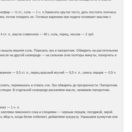
, кефир — ½ ст., соль — 1 ч. л.Замесить крутое тесто, дать постоять полчаса.
ики, потом отварить их. Готовые вареники при подаче поливают маслом с
 ст. л., масло сливочное — 40 г, соль, перец, чеснок — 2 зуб.
го вышла лишняя соль. Порезать лук и папоротник. Обжарить на растительном
 масле на другой сковороде — на сильном огне полторы минуты, поперчить и
анное — 0,5 ст. л., перец красный жгучий — 0,5 ч. л., смесь перцев — 0,5 ч.
солить, перемешать и отжать сок. Лук обжарить до прозрачности. Папоротник
и специи. В отдельной сковороде раскаляем масло, заливаем папоротник.
ое) — 1 ч. л.
и каплями лимонного сока и специями — черным перцем, гвоздикой, зирой.
 яйцо и, когда белок побелеет, добавляем кукурузу. Украшаем кунжутом или