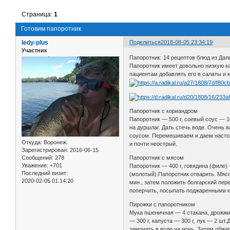
Страница:
1
Готовим папоротник
ledy-plus
Поделиться
2018-08-05 23:34:19
Участник
Папоротник: 14 рецептов блюд из Дал
Папоротник имеет довольно низкую ка
пациентам добавлять его в салаты и 
Папоротник с кориандром
Папоротник — 500 г, соевый соус — 10
на дуршлаг. Дать стечь воде. Очень
соусом. Перемешиваем и даем настоят
Откуда:
Воронеж.
и почти неострый.
Зарегистрирован
: 2016-06-15
Папоротник с мясом
Сообщений:
278
Уважение:
+701
Папоротник — 400 г, говядина (филе) 
Последний визит:
(молотый).Папоротник отварить. Мясо
2020-02-05 01:14:20
мин., затем положить болгарский пе
поперчить, посыпать поджаренными к
Пирожки с папоротником
Мука пшеничная — 4 стакана, дрожжи — 
— 300 г, капуста — 300 г, лук — 2 шт
замочить в воде на ночь. Затем обжар