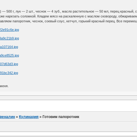
 — 500 г, лук — 2 шт., чеснок — 4 зуб., масло растительное — 50 мл, перец красный, со
же нарезать соломкой. Кладем мясо на раскаленную с маслом сковороду, обжариваем 
бавляем папоротник, чеснок, соевый соус, кетчуп, горький красный перец. Все перемеш
 меня.
дреналин
»
Кулинария
»
Готовим папоротник