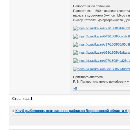
Папоротник со свининой
Папоротник — 500 г, свинина (лопатка)
нарезать кусочками 3—4 см. Мясо так
к мясу, готовить до прозрачности. До
Приятного аппетита!!!
P. S. Папоротник можно приобрести у
+5
Страница:
1
»
Клуб рыболовов, охотников и грибников Воронежской области А