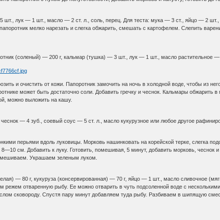
т., лук — 1 шт., масло — 2 ст. л., соль, перец. Для теста: мука — 3 ст., яйцо — 2 шт.
 папоротник мелко нарезать и слегка обжарить, смешать с картофелем. Слепить варен
тник (соленый) — 200 г, кальмар (тушка) — 3 шт., лук — 1 шт., масло растительное — 4
озить и очистить от кожи. Папоротник замочить на ночь в холодной воде, чтобы из не
ротнике может быть достаточно соли. Добавить гречку и чеснок. Кальмары обжарить в
ой, можно выложить на кашу.
 чеснок — 4 зуб., соевый соус — 5 ст. л., масло кукурузное или любое другое рафиниров
онкими перьями вдоль луковицы. Морковь нашинковать на корейской терке, слегка под
 8—10 см. Добавить к луку. Готовить, помешивая, 5 минут, добавить морковь, чеснок 
емешиваем. Украшаем зеленым луком.
елая) — 80 г, кукуруза (консервированная) — 70 г, яйцо — 1 шт., масло сливочное (мягк
ем режем отваренную рыбу. Ее можно отварить в чуть подсоленной воде с нескольким
слом сковороду. Спустя пару минут добавляем туда рыбу. Разбиваем в шипящую смесь