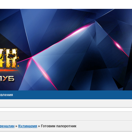
явления
дреналин
»
Кулинария
»
Готовим папоротник