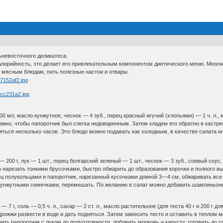
ьневосточного деликатеса.
лорийность, это делает его привлекательным компонентом диетического меню. Многие
к мясным блюдам, пить полезные настои и отвары.
0 мл, масло кунжутное, чеснок — 4 зуб., перец красный жгучий (хлопьями) — 1 ч. л., к
 важно, чтобы папоротник был слегка недоваренным. Затем кладем его обратно в кас
ься несколько часов. Это блюдо можно подавать как холодным, в качестве салата или
— 200 г, лук — 1 шт., перец болгарский зеленый — 1 шт., чеснок — 3 зуб., соевый соус
 нарезать тонкими брусочками, быстро обжарить до образования корочки и полного в
рец полукольцами и папоротник, нарезанный кусочками длиной 3—4 см, обжаривать вс
унжутными семечками, перемешать. По желанию в салат можно добавить шампиньоны
7 г, соль — 0,5 ч. л., сахар — 2 ст. л., масло растительное (для теста 40 г и 200 г дл
.Дрожжи развести в воде и дать подняться. Затем замесить тесто и оставить в теплом
ить папоротник с луком до полуготовности, добавить морковь и капусту, готовить до г