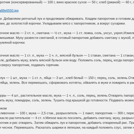
ротник (консервированный) — 100 г, вино красное сухое — 50 г, хлеб (ржаной) — 60 г, лу
. Добавляем репчатый лук и продолжаем обжаривать. Кладем папоротник и готовим д
и, до золотистой корочки. Укладываем мясо с папоротником, а вокруг сухарики.
вочное масло — 2 ст. л., сметана — ½ ст., мука — 1 ст. ложка, соль, уксус, укроп.Из
омешивая. Муку развести сметаной, в готовый папоротник добавить сметану с мукой, п
румяной корочки.
вочное масло — 1 ст. л., мука — 1 ч. л., мясной бульон — 1 стакан, сметана — 1 стакан
ле, добавить муку, влить мясной бульон или воду. Положить соль, перец, когда папор
сверху папоротник, подавать горячим.
, лук — 1 шт., мука — 1 ст. л., яйца — 3 шт., хлеб белый — 150 г, перец, соль, зелень
, яйца, зелень. Все перемешать, сформовать котлеты, обвалять в муке и пожарить в р
доры — 4 шт., растительное масло, мука — 1 ч. л., соль, перец, зелень.Отварить папо
вить муку, помидоры, соль, зелень. Тушить под крышкой до готовности. Подавать можно
иком
сливочное — 100 г, мука — 2,5 стак., разрыхлитель — 1 пакет, папоротник — 300 г, пере
асло растительное — 4 ст. л.Мягкое масло посолить, добавить сметану, муку, разрыхл
отник и рис отварить. Затем обжарить лук и папоротник, добавить отваренный рис. Пр
и чеснок. Перемешать. Раскатать шарики в лепешки, на каждый положить соус, затем н