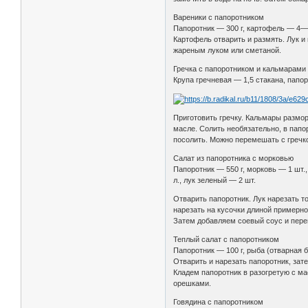
Вареники с папоротником
Папоротник — 300 г, картофель — 4—5 ш
Картофель отварить и размять. Лук и
жареным луком или сметаной.
Гречка с папоротником и кальмарами
Крупа гречневая — 1,5 стакана, папоро
Приготовить гречку. Кальмары размор
масле. Солить необязательно, в папо
посолить. Можно перемешать с гречк
Салат из папоротника с морковью
Папоротник — 550 г, морковь — 1 шт.,
л., лук зеленый — 2 шт.
Отварить папоротник. Лук нарезать т
нарезать на кусочки длиной примерно
Затем добавляем соевый соус и пер
Теплый салат с папоротником
Папоротник — 100 г, рыба (отварная б
Отварить и нарезать папоротник, зат
Кладем папоротник в разогретую с ма
орешками.
Говядина с папоротником