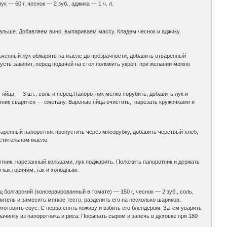
к — 60 г, чеснок — 2 зуб., аджика — 1 ч. л.
альше. Добавляем вино, выпариваем массу. Кладем чеснок и аджику.
мельченный лук обжарить на масле до прозрачности, добавить отваренный
усть закипит, перед подачей на стол положить укроп, при желании можно
, яйца — 3 шт., соль и перец.Папоротник мелко порубить, добавить лук и
отник сварится — сметану. Вареные яйца очистить, нарезать кружочками и
.Отваренный папоротник пропустить через мясорубку, добавить черствый хлеб,
астительном масле.
ротник, нарезанный кольцами, лук поджарить. Положить папоротник и держать
 как горячим, так и холодным.
ц болгарский (консервированный в томате) — 150 г, чеснок — 2 зуб., соль,
итель и замесить мягкое тесто, разделить его на несколько шариков.
иготовить соус. С перца снять кожицу и взбить его блендером. Затем уварить
ачинку из папоротника и риса. Посыпать сыром и запечь в духовке при 180