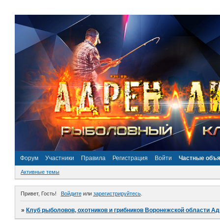
Форум
Участники
Правила
Регистрация
Войти
Частные объ
Активные темы
Привет, Гость!
Войдите
или
зарегистрируйтесь
.
»
Клуб рыболовов, охотников и грибников Воронежской области А