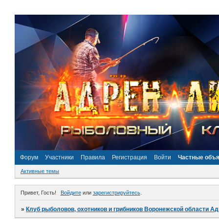
Форум
Участники
Правила
Регистрация
Войти
Частные объ
Активные темы
Привет, Гость!
Войдите
или
зарегистрируйтесь
.
»
Клуб рыболовов, охотников и грибников Воронежской области А