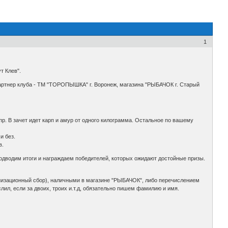
1
т Клев".
артнер клуба - ТМ "ТОРОПЫШКА" г. Воронеж, магазина "РЫБАЧОК г. Старый
 пр. В зачет идет карп и амур от одного килограмма. Остальное по вашему
и без.
в.
одводим итоги и награждаем победителей, которых ожидают достойные призы.
анизационный сбор), наличными в магазине "РЫБАЧОК", либо перечислением
лил, если за двоих, троих и.т.д, обязательно пишем фамилию и имя.