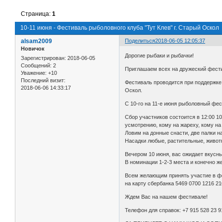
Страница:
1
10-11 июня - Фестиваль рыболовного клуба "Тут Клев" г. Старый Оскол
alsam2009
Поделиться
2018-06-05 12:05:37
Новичок
Дорогие рыбаки и рыбачки!
Зарегистрирован
: 2018-06-05
Сообщений:
2
Приглашаем всех на дружеский фести
Уважение:
+10
Последний визит:
Фестиваль проводится при поддержке
2018-06-06 14:33:17
Оскол.
С 10-го на 11-е июня рыболовный фес
Сбор участников состоится в 12:00 10
усмотрению, кому на жареху, кому на 
Ловим на донные снасти, две палки на
Насадки любые, растительные, животн
Вечером 10 июня, вас ожидает вкусны
В номинации 1-2-3 места и конечно же
Всем желающим принять участие в фе
на карту сбербанка 5469 0700 1216 2
Ждем Вас на нашем фестивале!
Телефон для справок: +7 915 528 23 9