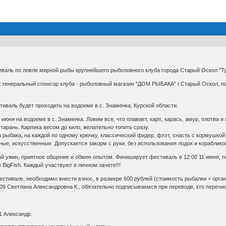
валь по ловле мирной рыбы крупнейшего рыболовного клуба города Старый Оскол "Ту
: генеральный спонсор клуба - рыболовный магазин "ДОМ РЫБАКА" г.Старый Оскол, п
тиваль будет проходить на водоеме в с. Знаменка, Курской области.
 июня на водоеме в с. Знаменка. Ловим все, что плавает, карп, карась, амур, плотва и
тарань. Карпика весом до кило, желательно топить сразу.
 рыбака, на каждой по одному крючку, классический фидер, флэт, снасть с кормушкой 
ые, искусственные. Допускается закорм с руки, без использования лодок и кораблико
й ужин, приятное общение и обмен опытом. Финиширует фестиваль в 12:00 11 июня, п
 BigFish. Каждый участвуют в личном зачете!!!
стивале, необходимо внести взнос, в размере 600 рублей (стоимость рыбалки + орг
109 Светлана Александровна К., обязательно подписываемся при переводе, кто перечис
1 Александр.