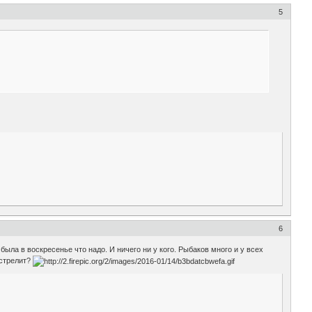
5
6
была в воскресенье что надо. И ничего ни у кого. Рыбаков много и у всех
ыстрелит?