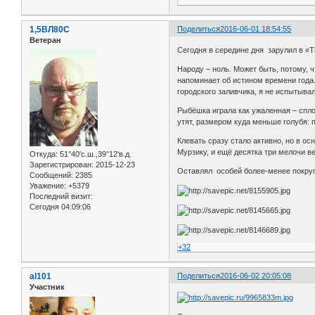
1,5ВЛ80С
Поделиться
2016-06-01 18:54:55
Ветеран
Сегодня в середине дня зарулил в «
Народу – ноль. Может быть, потому, 
напоминает об истином времени года.
городского заливчика, я не испытывал
Рыбёшка играла как ужаленная – спло
утят, размером куда меньше голубя: 
Клевать сразу стало активно, но в о
Мурзику, и ещё десятка три мелочи в
Откуда:
51°40′с.ш.,39°12'в.д.
Зарегистрирован
: 2015-12-23
Оставлял особей более-менее покруп
Сообщений:
2385
Уважение:
+5379
Последний визит:
Сегодня 04:09:06
+32
al101
Поделиться
2016-06-02 20:05:08
Участник