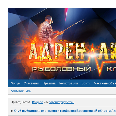
Форум
Участники
Правила
Регистрация
Войти
Частные объ
Активные темы
Привет, Гость!
Войдите
или
зарегистрируйтесь
.
»
Клуб рыболовов, охотников и грибников Воронежской области А