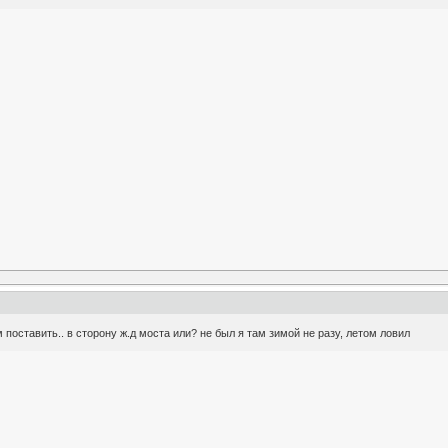
 поставить.. в сторону ж.д моста или? не был я там зимой не разу, летом ловил