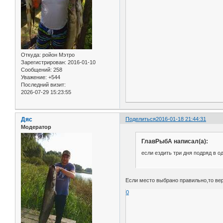
Откуда:
ройон Мэтро
Зарегистрирован
: 2016-01-10
Сообщений:
258
Уважение:
+544
Последний визит:
2026-07-29 15:23:55
Дяс
Поделиться
2016-01-18 21:44:31
Модератор
ГлавРыбА написал(а):
если ездить три дня подряд в о
Если место выбрано правильно,то вер
0