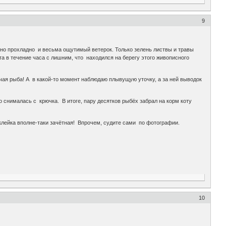
9
ьно прохладно и весьма ощутимый ветерок. Только зелень листвы и травы
а в течение часа с лишним, что находился на берегу этого живописного
учая рыба! А в какой-то момент наблюдаю плывущую уточку, а за ней выводок
о снималась с крючка. В итоге, пару десятков рыбёх забрал на корм коту
клейка вполне-таки зачётная! Впрочем, судите сами по фотографии.
10