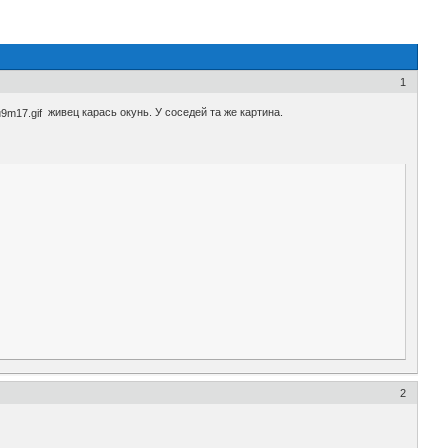
1
живец карась окунь. У соседей та же картина.
2