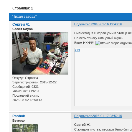
Страница:
1
"Тихая заводь"
Сергей Ж.
Поделиться
2016-01-16 19:40:36
Совет Клуба
Был сегодня с жерлицами в этом р-не.
На безмотылку живцовый окунь.
Всем НХНЧ!!!
+13
Откуда:
Отрожка
Зарегистрирован
: 2015-12-22
Сообщений:
9331
Уважение:
+19267
Последний визит:
2026-08-02 18:50:13
Pashok
Поделиться
2016-01-17 08:52:45
Ветеран
Сергей Ж.
С живцом плотва, пескарь было бы го