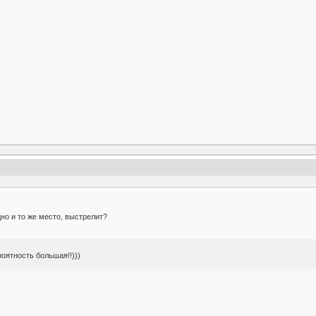
дно и то же место, выстрелит?
оятность большая!!)))