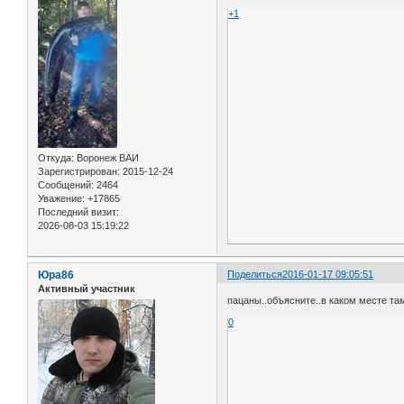
+1
Откуда:
Воронеж ВАИ
Зарегистрирован
: 2015-12-24
Сообщений:
2464
Уважение:
+17865
Последний визит:
2026-08-03 15:19:22
Юра86
Поделиться
2016-01-17 09:05:51
Активный участник
пацаны..объясните..в каком месте там
0