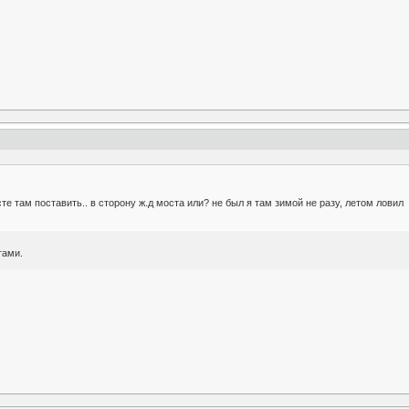
те там поставить.. в сторону ж.д моста или? не был я там зимой не разу, летом ловил
тами.