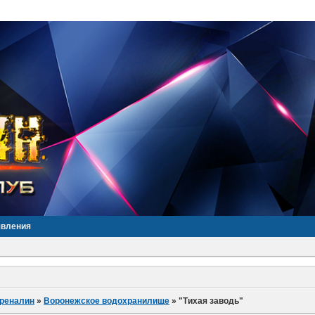
явления
дреналин
»
Воронежское водохранилище
»
"Тихая заводь"