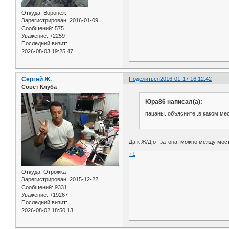
Откуда:
Воронеж
Зарегистрирован
: 2016-01-09
Сообщений:
575
Уважение:
+2259
Последний визит:
2026-08-03 19:25:47
Сергей Ж.
Поделиться
2016-01-17 16:12:42
Совет Клуба
Юра86 написал(а):
пацаны..объясните..в каком мес
Да к Ж/Д от затона, можно между мос
+1
Откуда:
Отрожка
Зарегистрирован
: 2015-12-22
Сообщений:
9331
Уважение:
+19267
Последний визит:
2026-08-02 18:50:13