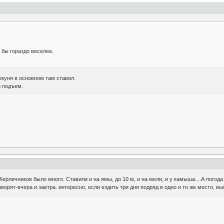
 бы гораздо веселее.
окуня в основном там ставил.
й подъем.
ерличников было много. Ставили и на ямы, до 10 м, и на мели, и у камыша....А погода 
 говорят-вчера и завтра. интересно, если ездить три дня подряд в одно и то же место, в