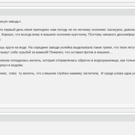
Тихую заводь».
что первый день июня преподнес нам погоду не по-летнему осеннюю: пасмурно, довол
 Хорошо, что всегда вожу в машине осеннюю куртчонку. Поэтому никакого дискомфорт
.
шь круги на воде. На середине заводи уклейка выделывала такие трюки, что твоя лет
плывут себе гурьбой за мамкой! Пожалел, что оставил фотик в машине…
сновном попадалась мелочь, которая отправлялась обратно в водохранилище, как тольк
ернул в водоём.
нее, плюс ту мелочь, что слишком глубоко наживку заглотила. И среди улова одна у