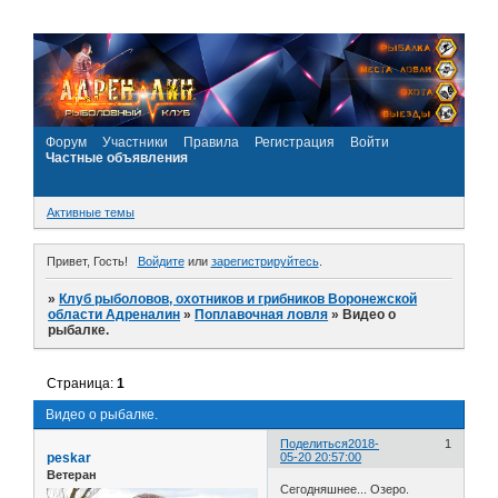
Форум
Участники
Правила
Регистрация
Войти
Частные объявления
Активные темы
Привет, Гость!
Войдите
или
зарегистрируйтесь
.
»
Клуб рыболовов, охотников и грибников Воронежской
области Адреналин
»
Поплавочная ловля
»
Видео о
рыбалке.
Страница:
1
Видео о рыбалке.
Поделиться
2018-
1
peskar
05-20 20:57:00
Ветеран
Сегодняшнее... Озеро.