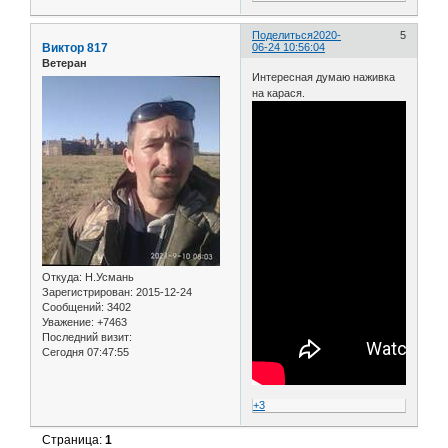
Поделиться
2020-
5
Виктор 817
06-24 10:56:04
Ветеран
Интересная думаю наживка
на карася.
Откуда:
Н.Усмань
Зарегистрирован
: 2015-12-24
Сообщений:
3402
Уважение:
+7463
Последний визит:
Сегодня 07:47:55
+3
Страница:
1