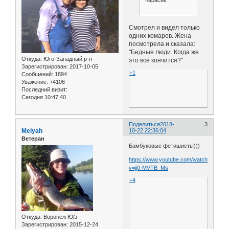
Смотрел и видел только
одних комаров. Жена
посмотрела и сказала:
"Бедные люди. Когда же
Откуда:
Юго-Западный р-н
это всё кончится?"
Зарегистрирован
: 2017-10-05
+1
Сообщений:
1894
Уважение:
+4106
Последний визит:
Сегодня 10:47:40
Поделиться
2018-
3
Melyah
10-22 22:36:04
Ветеран
Бамбуковые фетишисты)))
https://www.youtube.com/watch?
v=jj0-MVTB_Ms
+4
Откуда:
Воронеж Ю/з
Зарегистрирован
: 2015-12-24