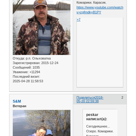
Комарики. Карасик.
https://www.youtube.com/watch?
v=zgfmdkyB1PY
+7
Откуда:
р.п. Ольховатка
Зарегистрирован
: 2015-12-24
Сообщений:
1035
Уважение:
+11294
Последний визит:
2025-04-28 11:58:53
Поделиться
2018-
2
S&M
05-20 22:59:38
Ветеран
peskar
написал(а):
Сегодняшнее...
Озеро. Комарики.
Карасик.