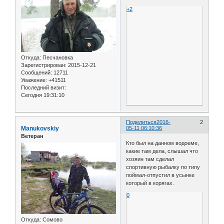
+2
Откуда:
Песчановка
Зарегистрирован
: 2015-12-21
Сообщений:
12711
Уважение:
+41511
Последний визит:
Сегодня 19:31:10
Поделиться
2016-
2
Manukovskiy
05-11 06:10:36
Ветеран
Кто был на данном водоеме,
какие там дела, слышал что
хозяин там сделал
спортивную рыбалку по типу
поймал-отпустил в усынке
который в корягах.
0
Откуда:
Сомово