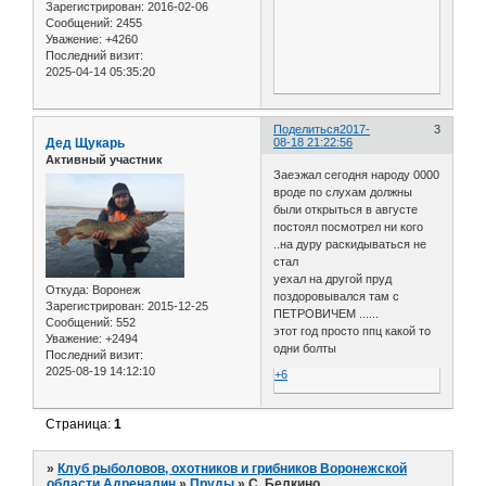
Зарегистрирован
: 2016-02-06
Сообщений:
2455
Уважение:
+4260
Последний визит:
2025-04-14 05:35:20
Поделиться
2017-
3
Дед Щукарь
08-18 21:22:56
Активный участник
Заеэжал сегодня народу 0000
вроде по слухам должны
были открыться в августе
постоял посмотрел ни кого
..на дуру раскидываться не
стал
уехал на другой пруд
Откуда:
Воронеж
поздоровывался там с
Зарегистрирован
: 2015-12-25
ПЕТРОВИЧЕМ ......
Сообщений:
552
этот год просто ппц какой то
Уважение:
+2494
одни болты
Последний визит:
2025-08-19 14:12:10
+6
Страница:
1
»
Клуб рыболовов, охотников и грибников Воронежской
области Адреналин
»
Пруды
»
С. Белкино