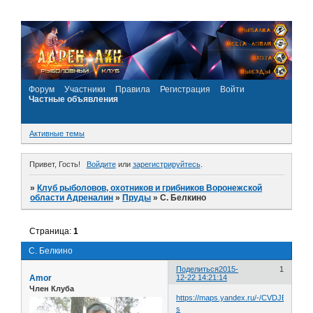
Форум
Участники
Правила
Регистрация
Войти
Частные объявления
Активные темы
Привет, Гость!
Войдите
или
зарегистрируйтесь
.
»
Клуб рыболовов, охотников и грибников Воронежской
области Адреналин
»
Пруды
»
С. Белкино
Страница:
1
С. Белкино
Поделиться
2015-
1
Amor
12-22 14:21:14
Член Клуба
https://maps.yandex.ru/-/CVDJE2-
s