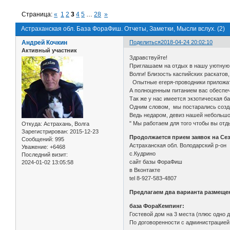
Страница:
«
1
2
3
4
5
…
28
»
Астраханская обл. База ФораФиш. Отчеты, Заметки, Мысли вслух. (2)
Андрей Кочкин
Поделиться
2018-04-24 20:02:10
Активный участник
Здравствуйте!
Приглашаем на отдых в нашу уютную 
Волги! Близость каспийских раскатов
Опытные егеря-проводники приложат
А полноценным питанием вас обеспеч
Так же у нас имеется экзотическая б
Одним словом, мы постарались созда
Ведь недаром, девиз нашей 
" Мы работаем для того чтобы вы отды
Откуда:
Астрахань, Волга
Зарегистрирован
: 2015-12-23
Продолжается прием заявок на Сез
Сообщений:
995
Астраханская обл. Володарский р-он
Уважение:
+6468
с.Кудрино
Последний визит:
сайт базы ФораФиш
2024-01-02 13:05:58
в Вконтакте
tel 8-927-583-4807
Предлагаем два варианта размеще
база ФораКемпинг:
Гостевой дом на 3 места (плюс одно д
По договоренности с администрацией б