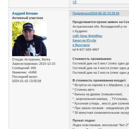
+3
Андрей Кочкин
Поделиться
2018-06-20 14:29:34
Активный участник
Продолжается прием заявок на Сез
Астраханская обл. Володарский р-он
с.Кудрино
сайт базы ФораФиш
Канал на Ютубе
в Вконтакте
tel 8-927-583-4807
Стоимость проживания:
Откуда:
Астрахань, Волга
Гостевой дом на 5 мест (плюс одно до
Зарегистрирован
: 2015-12-23
Сообщений:
995
Гостевой дом на 4 места (плюс одно д
Уважение:
+6468
Гостевой дом на 2 места (плюс одно д
Последний визит:
В стоимость проживания входит:
2024-01-02 13:05:58
* Встреча на пароме в с.Марфино, с
* Стоянка авто.
* Банька на дровах (помывочная).
* , морозильная камера, , ТV-плазма.
* Кухонная утварь , место для солени
* При заказе питания - ежедневная уб
* 30 минутная ознакомительная экску
Прокат лодок:
Лодка пластиковая, весельная "Кит-2"