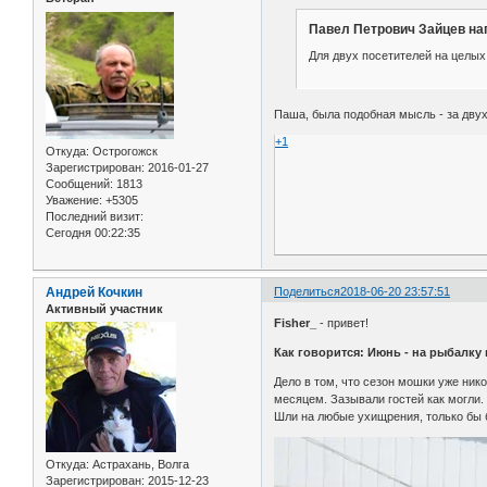
Павел Петрович Зайцев нап
Для двух посетителей на целы
Паша, была подобная мысль - за двух
+1
Откуда:
Острогожск
Зарегистрирован
: 2016-01-27
Сообщений:
1813
Уважение:
+5305
Последний визит:
Сегодня 00:22:35
Андрей Кочкин
Поделиться
2018-06-20 23:57:51
Активный участник
Fisher_
- привет!
Как говорится: Июнь - на рыбалку
Дело в том, что сезон мошки уже ник
месяцем. Зазывали гостей как могли.
Шли на любые ухищрения, только бы б
Откуда:
Астрахань, Волга
Зарегистрирован
: 2015-12-23