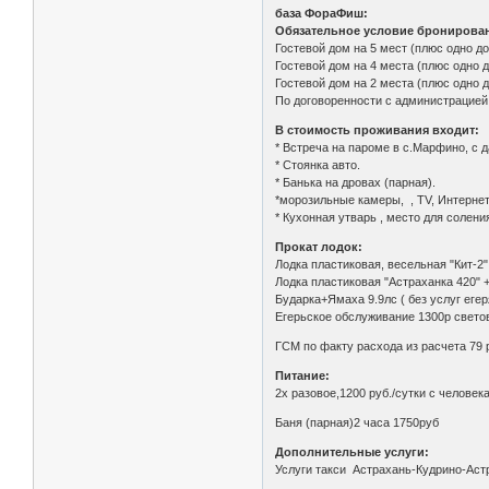
база ФораФиш:
Обязательное условие бронирован
Гостевой дом на 5 мест (плюс одно до
Гостевой дом на 4 места (плюс одно д
Гостевой дом на 2 места (плюс одно д
По договоренности с администрацией б
В стоимость проживания входит:
* Встреча на пароме в с.Марфино, с
* Стоянка авто.
* Банька на дровах (парная).
*морозильные камеры, , ТV, Интернет
* Кухонная утварь , место для солени
Прокат лодок:
Лодка пластиковая, весельная "Кит-2"
Лодка пластиковая "Астраханка 420" +
Бударка+Ямаха 9.9лс ( без услуг еге
Егерьское обслуживание 1300р свето
ГСМ по факту расхода из расчета 79 
Питание:
2х разовое,1200 руб./сутки с человек
Баня (парная)2 часа 1750руб
Дополнительные услуги:
Услуги такси Астрахань-Кудрино-Астр