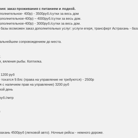
ия: заказ проживания с питанием и лодкой.
полнительное- 400р) - 3500руб./сутки за весь дом
ополнительное-400р) – 4000руб./cутки за весь дом.
ополнительное-400р) - 3000руб./сутки за весь дом.
азы возможен заказ дополнительных услуг: услуги егеря, трансферт Астрахань - база 
 дальнейшем сопровождением до места.
.
я, вяления рыбы. Коптилка.
 1200 руб
 тохатся 9.8лс (права на управление не требуются) - 2500р
ря с наличием прав на управление) 3200 руб
вой день
руб./литр
а
ахань 4500руб (легковой авто). Ночные рейсы - немного дороже.