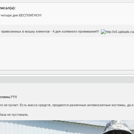
исал(а):
х четыре дня БЕСПЛАТНО!!!
 привезенных в мошку клиентов - 4 дня холявного проживания!!!
 плюнь??!!
ого не пугает. Есть масса средств, продаются различные антимоскитные костюмы, да 
аза не пустовала.