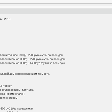
он 2018
полнительное- 300р) -2200руб./сутки за весь дом
ополнительное-300р) – 2700руб./cутки за весь дом.
ополнительное-300р) - 1400руб./сутки за весь дом.
 дальнейшем сопровождением до места.
 Интернет.
я, вяления рыбы. Коптилка.
орка (кроме спален)
рсия с егерем.
 600 руб (без проводника)