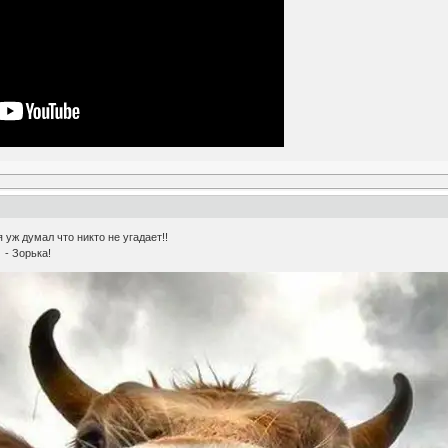
 уж думал что никто не угадает!!
 - Зорька!