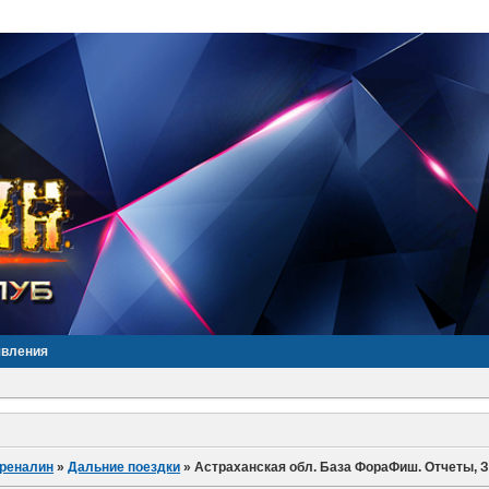
явления
дреналин
»
Дальние поездки
»
Астраханская обл. База ФораФиш. Отчеты, З