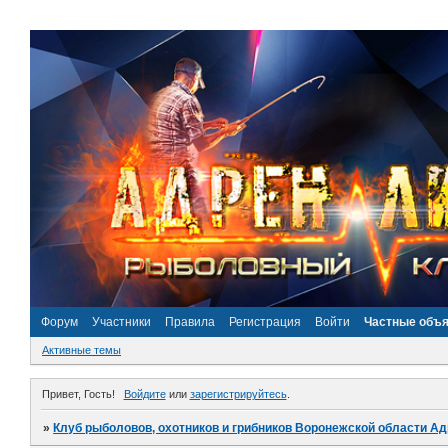
Форум
Участники
Правила
Регистрация
Войти
Частные объ
Активные темы
Привет, Гость!
Войдите
или
зарегистрируйтесь
.
»
Клуб рыболовов, охотников и грибников Воронежской области А