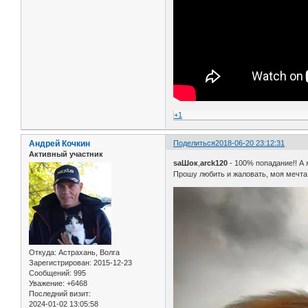
+1
Андрей Кочкин
Поделиться
2018-06-20 23:12:31
Активный участник
saШок
,
arck120
- 100% попадание!! А я
Прошу любить и жаловать, моя мечта
Откуда:
Астрахань, Волга
Зарегистрирован
: 2015-12-23
Сообщений:
995
Уважение:
+6468
Последний визит:
2024-01-02 13:05:58