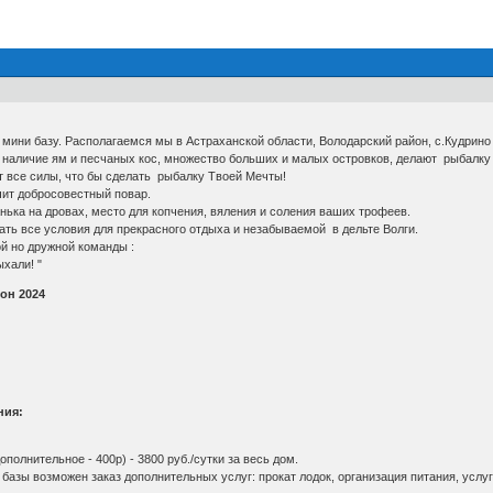
мини базу. Располагаемся мы в Астраханской области, Володарский район, с.Кудрино
, наличие ям и песчаных кос, множество больших и малых островков, делают рыбалку
 все силы, что бы сделать рыбалку Твоей Мечты!
ит добросовестный повар.
анька на дровах, место для копчения, вяления и соления ваших трофеев.
ть все условия для прекрасного отдыха и незабываемой в дельте Волги.
небольшой но дружной команды :
хали! "
он 2024
ния:
ополнительное - 400р) - 3800 руб./сутки за весь дом.
азы возможен заказ дополнительных услуг: прокат лодок, организация питания, услуги 