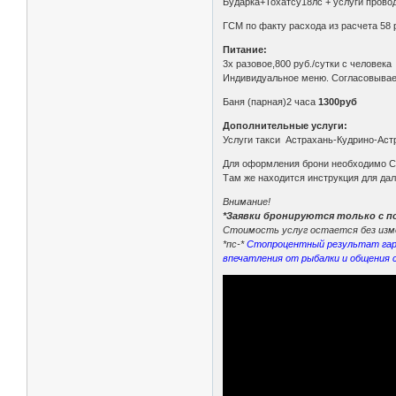
Бударка+Тохатсу18лс + услуги прово
ГСМ по факту расхода из расчета 58 р
Питание:
3х разовое,800 руб./сутки с человека
Индивидуальное меню. Согласовывае
Баня (парная)2 часа
1300руб
Дополнительные услуги:
Услуги такси Астрахань-Кудрино-Астр
Для оформления брони необходимо Ска
Там же находится инструкция для да
Внимание!
*Заявки бронируются только с п
Стоимость услуг остается без изме
*пс-*
Стопроцентный результат гаран
впечатления от рыбалки и общения с