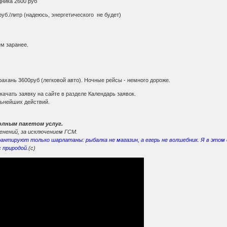
дника 2600 руб
уб./литр (надеюсь, энергетического не будет)
м заранее.
ахань 3600руб (легковой авто). Ночные рейсы - немного дороже.
чать заявку на сайте в разделе Календарь заявок.
льнейших действий.
олным пакетом услуг.
нений, за исключением ГСМ.
тируют только шарлатаны: рыбалка не магазин, а егерь не волшебник. Я в этом с
 природой.
(с)