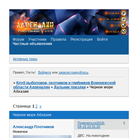
Форум
Участники
Правила
Регистрация
Войти
Частные объявления
Активные темы
Привет, Гость!
Войдите
или
зарегистрируйтесь
.
»
Клуб рыболовов, охотников и грибников Воронежской
области Адреналин
»
Дальние поездки
»
Черное море
Абхазия
Страница:
1
2
»
Черное море Абхазия
Поделиться
2018-
1
Александр Плотников
04-15 22:31:20
Новичок
ДВС. На новогодние