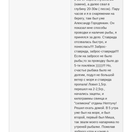
(камни), а далее свал в
глубину 20-30м ( песок). Пару
часов и я в снаряжении на
берегу, там был уже
Александр Городянкин. Он
показал мне способы
проводки и наличие рыбы, я
принялся за дело. Ставрида
отозвалась быстро, и
понеслась!!!! Заброс-
ставрида, заброс-ставрида!!!!
Если на забросе не было
рыбы,то за проводку было до
5-ти поклёвок ))))))!!! Но,
счастье рыбака было не
долгим, подул не большой
ветер с моря и ставрида
пропала! Ловил 1,5гр.
перешел на 2-2,5гр.,
начались зацепы, и
килограммы свинца и
"силикона" отданы Нептуну!
Решил ехать домой. В 5 утра
уже был на море, и был
второй, первый был Миша,
так звали моего напарника по
утреней рыбалке. Пожелав
доброго утра и узнав о