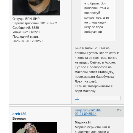
что брать. Вот
половишь там и
посоветуй
конкретнее, а то
Откуда:
ВРН-ЛНР
на следующей
Зарегистрирован
: 2016-02-02
неделе пора
Сообщений:
8889
собираться.
Уважение:
+18220
Последний визит:
2026-07-20 12:30:59
Был в тамыше. Там на
спиннинг утром кто то отгрыз
4 хвоста от твиттера, но кто
не видел. Сейчас в Афоне.
Тут все с волнорезов на
махалки ловят ставридку,
проскакивает барабулька.
Ловят на хлеб.
Если не заморачиваться,
бери махалку
+1
Поделиться
2018-
26
arck120
09-21 09:55:14
Ветеран
Марина Н.
Марина бери спининг и
снасточки для донки и