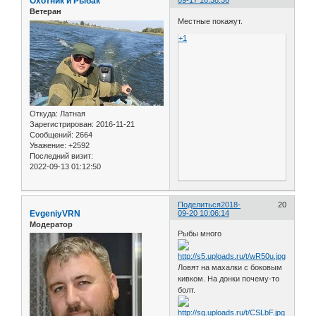
Охотник и Рыбак
09-17 16:38:36
Ветеран
Местные покажут.
+1
Откуда:
Латная
Зарегистрирован
: 2016-11-21
Сообщений:
2664
Уважение:
+2592
Последний визит:
2022-09-13 01:12:50
Поделиться
2018-
20
EvgeniyVRN
09-20 10:06:14
Модератор
Рыбы много
Ловят на махалки с боковым
кивком. На донки почему-то
болт.