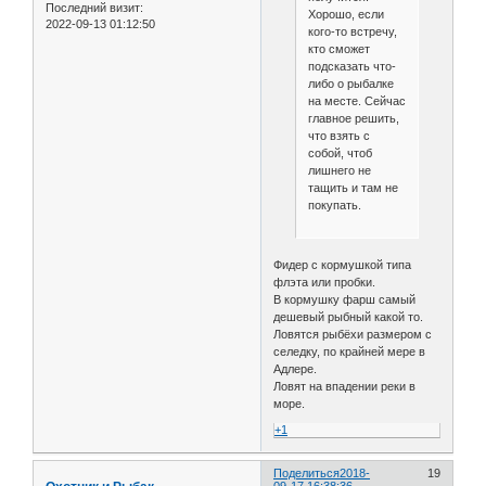
Последний визит:
Хорошо, если
2022-09-13 01:12:50
кого-то встречу,
кто сможет
подсказать что-
либо о рыбалке
на месте. Сейчас
главное решить,
что взять с
собой, чтоб
лишнего не
тащить и там не
покупать.
Фидер с кормушкой типа
флэта или пробки.
В кормушку фарш самый
дешевый рыбный какой то.
Ловятся рыбёхи размером с
селедку, по крайней мере в
Адлере.
Ловят на впадении реки в
море.
+1
Поделиться
2018-
19