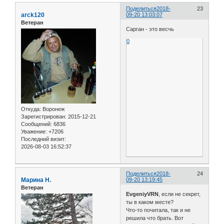
Поделиться
2018-
23
arck120
09-20 13:03:07
Ветеран
Сарган - это весчь
0
Откуда:
Воронеж
Зарегистрирован
: 2015-12-21
Сообщений:
6836
Уважение:
+7206
Последний визит:
2026-08-03 16:52:37
Поделиться
2018-
24
Марина Н.
09-20 13:19:45
Ветеран
EvgeniyVRN
, если не секрет,
ты в каком месте?
Что-то почитала, так и не
решила что брать. Вот