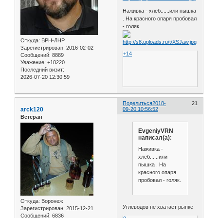
Наживка - хлеб......или пышка
. На красного опаря пробовал
- голяк.
Откуда:
ВРН-ЛНР
Зарегистрирован
: 2016-02-02
+14
Сообщений:
8889
Уважение:
+18220
Последний визит:
2026-07-20 12:30:59
Поделиться
2018-
21
arck120
09-20 10:56:52
Ветеран
EvgeniyVRN
написал(а):
Наживка -
хлеб......или
пышка . На
красного опаря
пробовал - голяк.
Откуда:
Воронеж
Углеводов не хватает рыпке
Зарегистрирован
: 2015-12-21
Сообщений:
6836