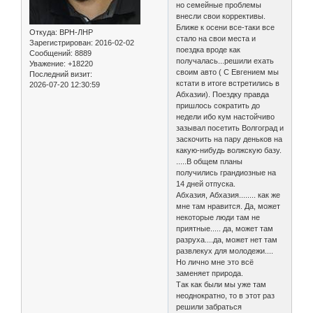
но семейные проблемы
внесли свои коррективы.
Ближе к осени все-таки все
Откуда:
ВРН-ЛНР
стало на свои места и
Зарегистрирован
: 2016-02-02
поездка вроде как
Сообщений:
8889
получалась...решили ехать
Уважение:
+18220
своим авто ( С Евгением мы
Последний визит:
кстати в итоге встретились в
2026-07-20 12:30:59
Абхазии). Поездку правда
пришлось сократить до
недели ибо кум настойчиво
зазывал посетить Волгоград и
заскочить на пару деньков на
какую-нибудь волжскую базу.
.....В общем планы
получились грандиозные на
14 дней отпуска.
Абхазия, Абхазия........ как же
мне там нравится. Да, может
некоторые люди там не
приятные..... да, может там
разруха....да, может нет там
развлекух для молодежи....
Но лично мне это всё
заменяет природа.
Так как были мы уже там
неоднократно, то в этот раз
решили забраться