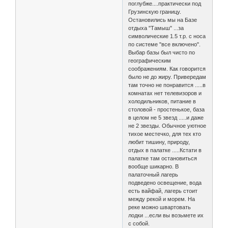
поглубже....практически под
Грузинскую границу.
Остановились мы на Базе
отдыха "Тамыш" ...за
символические 1.5 т.р. с носа
по системе "все включено".
Выбар базы был чисто по
географическим
соображениям. Как говорится
было не до жиру. Привередам
там точно не понравится .....в
комнатах нет телевизоров и
холодильников, питание в
столовой - простенькое, база
в целом не 5 звезд .....и даже
не 2 звезды. Обычное уютное
тихое местечко, для тех кто
любит тишину, природу,
отдых в палатке .....Кстати в
палатке там остановиться
вообще шикарно. В
палаточный лагерь
подведено освещение, вода
есть вайфай, лагерь стоит
между рекой и морем. На
реке можно швартовать
лодки ...если вы возьмете их
с собой.