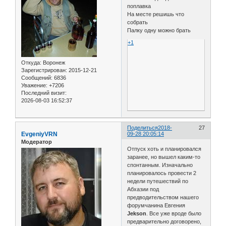
поплавка
На месте решишь что
собрать
Палку одну можно брать
+1
Откуда:
Воронеж
Зарегистрирован
: 2015-12-21
Сообщений:
6836
Уважение:
+7206
Последний визит:
2026-08-03 16:52:37
Поделиться
2018-
27
EvgeniyVRN
09-28 20:05:14
Модератор
Отпуск хоть и планировался
заранее, но вышел каким-то
спонтанным. Изначально
планировалось провести 2
недели путешествий по
Абхазии под
предводительством нашего
форумчанина Евгения
Jekson
. Все уже вроде было
предварительно договорено,