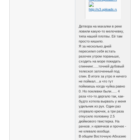
Детвора на махалки в реке
ловили какую-то мелочевку,
типа нашей плотвы. Её там
просто кишило.
Я за несколько дней
пересилил себя встать
разочек утром пораньше,
сходить на море покидать
спиннинг......точней дубовый
телескоп заточенный под
спин. В итоге за утро я ничего
не поймал....а что тут
поймаешь когда чуйка равно
0. Но поклевки были...... 4
раза что-то дергало так, как-
будто хотела вырвать у меня
удильник из рук. Один раз
оторвало крючек, а три раза
откусило половину 2.5
дюймового твистерка. На
рачков ,ч ервячков и прочее -
не клевало вообще.
В общем Восточную Абхазию