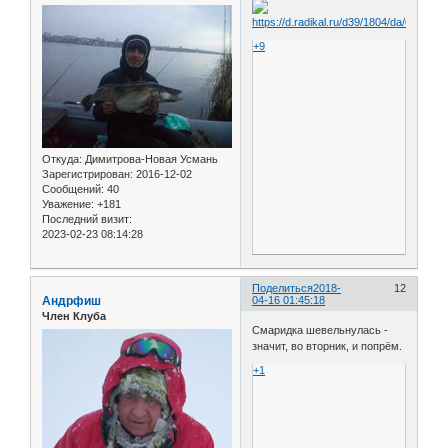
+9
Откуда:
Димитрова-Новая Усмань
Зарегистрирован
: 2016-12-02
Сообщений:
40
Уважение:
+181
Последний визит:
2023-02-23 08:14:28
Поделиться
2018-
12
Андрфиш
04-16 01:45:18
Член Клуба
Смаридка шевельнулась -
значит, во вторник, и попрём.
+1