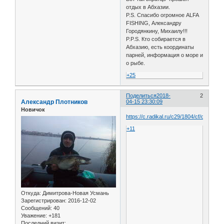
отдых в Абхазии.
P.S. Спасибо огромное ALFA
FISHING, Александру
Городянкину, Михаилу!!!
P.P.S. Кто собирается в
Абхазию, есть координаты
парней, информация о море и
о рыбе.
+25
Поделиться
2018-
2
Александр Плотников
04-15 23:30:09
Новичок
https://c.radikal.ru/c29/1804/cf/d6f8f653
+11
Откуда:
Димитрова-Новая Усмань
Зарегистрирован
: 2016-12-02
Сообщений:
40
Уважение:
+181
Последний визит: