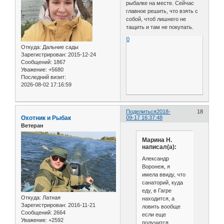
рыбалке на месте. Сейчас
главное решить, что взять с
собой, чтоб лишнего не
тащить и там не покупать.
0
Откуда:
Дальние сады
Зарегистрирован
: 2015-12-24
Сообщений:
1867
Уважение:
+5680
Последний визит:
2026-08-02 17:16:59
Поделиться
2018-
18
Охотник и Рыбак
09-17 16:37:48
Ветеран
Марина Н.
написал(а):
Александр
Воронеж, я
имела ввиду, что
санаторий, куда
еду, в Гагре
Откуда:
Латная
находится, а
Зарегистрирован
: 2016-11-21
ловить вообще
Сообщений:
2664
если еще
Уважение:
+2592
получится.