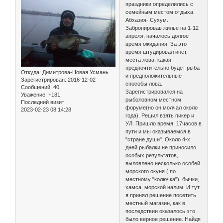
праздники определились с
семейным местом отдыха,
Абхазия- Сухум.
Забронировав жилье на 1-12
апреля, началось долгое
время ожидания! За это
время штудировал инет,
места лова, какая
предпочтительно будет рыба
Откуда:
Димитрова-Новая Усмань
и предположительные
Зарегистрирован
: 2016-12-02
способы лова.
Сообщений:
40
Зарегистрировался на
Уважение:
+181
рыболовном местном
Последний визит:
форуме(но он молчал около
2023-02-23 08:14:28
года). Решил взять пикер и
УЛ. Пришло время, 17часов в
пути и мы оказываемся в
"стране души". Около 4-х
дней рыбалки не приносило
особых результатов,
выловлено несколько особей
морского окуня ( по
местному "колючка"), бычки,
хамса, морской налим. И тут
я принял решение посетить
местный магазин, как в
последствии оказалось это
было верное решение. Найдя