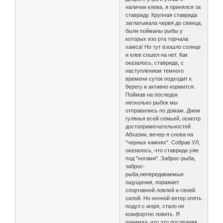
наличии клева, я принялся за
ставриду. Крупная ставрида
заглатывала червя до свинца,
были пойманы рыбы у
которых изо рта торчала
хамса! Но тут взошло солнце
и клев сошел на нет. Как
оказалось, ставрида, с
наступлением темного
времени суток подходит к
берегу и активно кормится.
Поймав на последок
несколько рыбок мы
отправились по домам. Днем
гулянья всей семьей, осмотр
достопримечательностей
Абхазии, вечер-я снова на
"черных камнях". Собрав УЛ,
оказалось, что ставрида уже
под "ногами". Заброс-рыба,
заброс-
рыба,непередаваемые
ощущения, поражает
спортивной ловлей и своей
силой. Но ночной ветер опять
подул с моря, стало не
комфортно ловить. Я
понимал, что это последняя