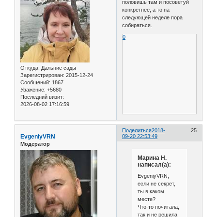
половишь там и посоветуй
конкретнее, а то на
следующей неделе пора
собираться.
0
Откуда:
Дальние сады
Зарегистрирован
: 2015-12-24
Сообщений:
1867
Уважение:
+5680
Последний визит:
2026-08-02 17:16:59
Поделиться
2018-
25
EvgeniyVRN
09-20 22:53:49
Модератор
Марина Н.
написал(а):
EvgeniyVRN,
если не секрет,
ты в каком
месте?
Что-то почитала,
так и не решила