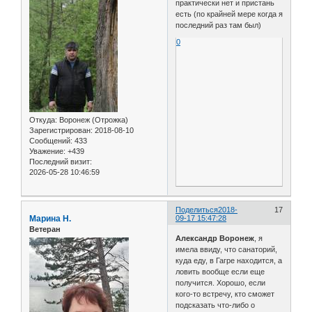
практически нет и пристань
есть (по крайней мере когда я
последний раз там был)
0
Откуда:
Воронеж (Отрожка)
Зарегистрирован
: 2018-08-10
Сообщений:
433
Уважение:
+439
Последний визит:
2026-05-28 10:46:59
Поделиться
2018-
17
Марина Н.
09-17 15:47:28
Ветеран
Александр Воронеж
, я
имела ввиду, что санаторий,
куда еду, в Гагре находится, а
ловить вообще если еще
получится. Хорошо, если
кого-то встречу, кто сможет
подсказать что-либо о