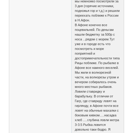
мы немножко посмотрели за
3 дня (горячие источники,
подножья гор и т.д.) и решили
переехать поближе к России
в Н.Афон.
В Афоне конечно все
поцевильней. По деньгам
нашли бюджетку за 500р с
носа ...рядом с морем.Тут
уже и в городе есть что
посмотреть и море
поприятней и
достопримечательности типа
Рицы поближе. По рыбалке в
Афоне все намного веселей.
Мы жили в волнорезной
части, на волнорезы утром и
вечером собиралось очень
много местных рыбаков.
Ловили ставридку и
барабульку. В отличии от
Гагр, где ставриду ловят на
гирлянду, в Афоне почти все
ловят на обычные махалки с
боковым кивком.....насадка
хлеб .....глубина ловли метра
3-3.5 Рыбка ловится
довольно таки бодро. Я