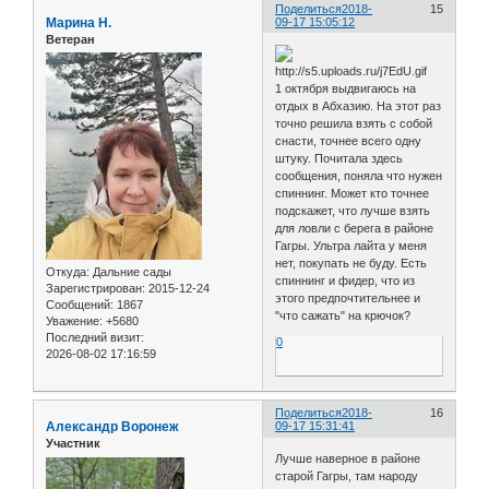
Поделиться
2018-
15
Марина Н.
09-17 15:05:12
Ветеран
1 октября выдвигаюсь на
отдых в Абхазию. На этот раз
точно решила взять с собой
снасти, точнее всего одну
штуку. Почитала здесь
сообщения, поняла что нужен
спиннинг. Может кто точнее
подскажет, что лучше взять
для ловли с берега в районе
Гагры. Ультра лайта у меня
нет, покупать не буду. Есть
Откуда:
Дальние сады
спиннинг и фидер, что из
Зарегистрирован
: 2015-12-24
этого предпочтительнее и
Сообщений:
1867
"что сажать" на крючок?
Уважение:
+5680
Последний визит:
0
2026-08-02 17:16:59
Поделиться
2018-
16
Александр Воронеж
09-17 15:31:41
Участник
Лучше наверное в районе
старой Гагры, там народу