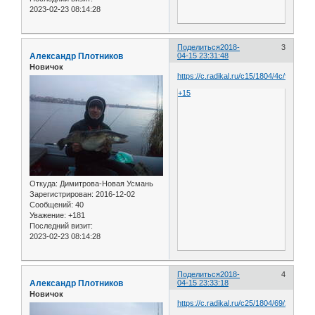
2023-02-23 08:14:28
Поделиться
2018-
3
Александр Плотников
04-15 23:31:48
Новичок
https://c.radikal.ru/c15/1804/4c/9f12c76f
+15
Откуда:
Димитрова-Новая Усмань
Зарегистрирован
: 2016-12-02
Сообщений:
40
Уважение:
+181
Последний визит:
2023-02-23 08:14:28
Поделиться
2018-
4
Александр Плотников
04-15 23:33:18
Новичок
https://c.radikal.ru/c25/1804/69/2f31411