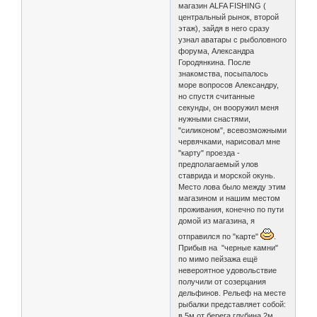
магазин ALFA FISHING (
центральный рынок, второй
этаж), зайдя в него сразу
узнал аватары с рыболовного
форума, Александра
Городянкина. После
знакомства, посыпалось
море вопросов Александру,
но спустя считанные
секунды, он вооружил меня
нужными снастями,
"силиконом", всевозможными
червячками, нарисовал мне
"карту" проезда -
предполагаемый улов
ставрида и морской окунь.
Место лова было между этим
магазином и нашим местом
проживания, конечно по пути
домой из магазина, я
отправился по "карте"
.
Прибыв на "черные камни"
по мимо пейзажа ещё
невероятное удовольствие
получили от созерцания
дельфинов. Рельеф на месте
рыбалки представляет собой:
в 5м от берега глубина 2м