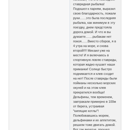
ставридная рыбалка!
Подошел к парням, выразил
свою благодарность, пожали
руки.......это была последняя
рыбалка, как минимум в эту
поездку, днем предстояла
дорога домой. И что ж вы
думаете........рыбакам нет
покоя.......Вместо сборов, я в
4 утра на море, и снова
второй!!!! Михаил уже на
месте! И я включаюсь в
спортивную ловлю ставриды,
которая жадно кушает наши
приманки! Солнце быстро
поднимается и клев сходит
на нет! После ставриды были
пойманы несколько морских
окуней и на этом клев
прекратился вообще!
Дельфины, тем временем,
завтракали примерно в 100м
от берега, устраивая
"кипящие котлы"!
Полюбовавшись морем,
дельфинами и их аппетитом,
решили тоже двигать домой.
Вот так вкратце прошел