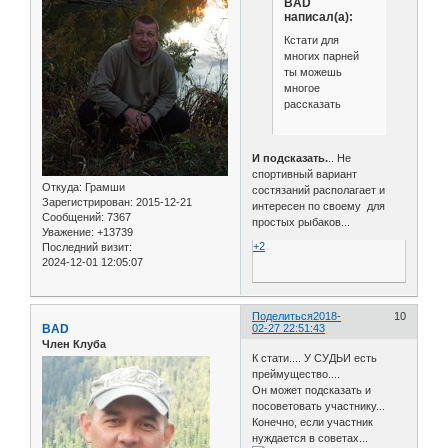
BAD
написал(а):
Кстати для
многих парней
ты можешь
многое
рассказать
И подсказать.
.. Не
спортивный вариант
Откуда:
Грамши
состязаний располагает и
Зарегистрирован
: 2015-12-21
интересен по своему для
Сообщений:
7367
простых рыбаков...
Уважение:
+13739
+2
Последний визит:
2024-12-01 12:05:07
Поделиться
2018-
10
BAD
02-27 22:51:43
Член Клуба
К стати.... У СУДЬИ есть
преймущество....
Он может подсказать и
посоветовать участнику...
Конечно, если участник
нуждается в советах...