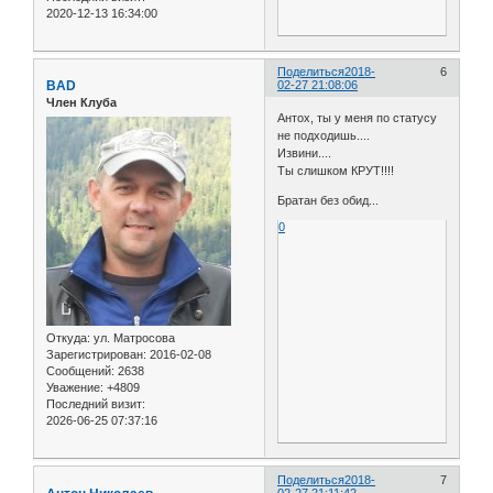
2020-12-13 16:34:00
Поделиться
2018-
6
BAD
02-27 21:08:06
Член Клуба
Антох, ты у меня по статусу
не подходишь....
Извини....
Ты слишком КРУТ!!!!
Братан без обид...
0
Откуда:
ул. Матросова
Зарегистрирован
: 2016-02-08
Сообщений:
2638
Уважение:
+4809
Последний визит:
2026-06-25 07:37:16
Поделиться
2018-
7
02-27 21:11:42