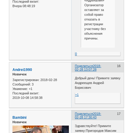
«Адреналин»
Последний визит:
Организатор
Вчера 08:48:19
оставляет за
собой право
отказать в
регистрации
участнику без
объяснения
причины.
0
Поделиться
2018-
16
Andrei1990
02-28 13:07:28
Новичок
Добрый день! Примите заявку
Зарегистрирован
: 2018-02-28
Андреещев Андрей
Сообщений:
3
Борисович
Уважение:
+1
Последний визит:
+1
2019-10-08 14:58:38
Поделиться
2018-
17
Bambini
02-28 17:30:43
Новичок
Здравствуйте! Примите
заявку:Пригородов Максим