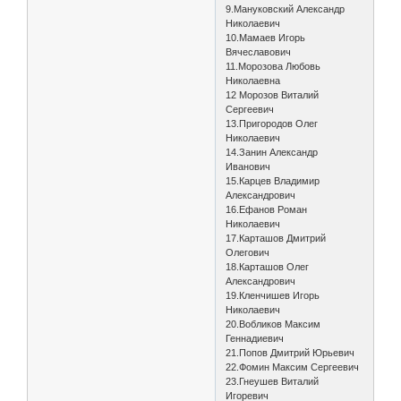
9.Мануковский Александр
Николаевич
10.Мамаев Игорь
Вячеславович
11.Морозова Любовь
Николаевна
12 Морозов Виталий
Сергеевич
13.Пригородов Олег
Николаевич
14.Занин Александр
Иванович
15.Карцев Владимир
Александрович
16.Ефанов Роман
Николаевич
17.Карташов Дмитрий
Олегович
18.Карташов Олег
Александрович
19.Кленчишев Игорь
Николаевич
20.Вобликов Максим
Геннадиевич
21.Попов Дмитрий Юрьевич
22.Фомин Максим Сергеевич
23.Гнеушев Виталий
Игоревич