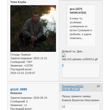
Член Клуба
pro-1975
написал(а):
А кому-то,
особливо
суеверным из
ветки Суеверия и
рыбалка. и удачи
пожелать...
Добрый ты, Дим....
Откуда:
Грамши
Зарегистрирован
: 2015-12-21
Сообщений:
7367
0
Уважение:
+13739
Последний визит:
2024-12-01 12:05:07
Поделиться
2018-
24
grizzli_8888
03-01 00:27:19
Новичок
Прошу примите заявку
Зарегистрирован
: 2016-05-24
Климов Валентин Николаевич
Сообщений:
5
Уважение:
+2
+1
Последний визит: