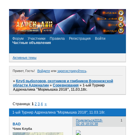
Форум
Участники
Правила
Регистрация
Войти
Частные объявления
Активные темы
Привет, Гость!
Войдите
или
зарегистрируйтесь
.
»
Клуб рыболовов, охотников и грибников Воронежской
области Адреналин
»
Соревнования
»
1-ый Турнир
Адреналина "Мормышка 2018", 11.03.18г.
Страница:
1
2
3
4
»
1-ый Турнир Адреналина "Мормышка 2018", 11.03.18г.
Поделиться
2018-
1
BAD
02-26 18:02:38
Член Клуба