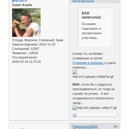
pro-1975
02-28 06:33:19
Совет Клуба
BAD
написал(а):
Он может
подсказать и
посоветовать
участнику...
Откуда:
Воронеж, Северный, Храм
Зарегистрирован
: 2015-12-23
Сообщений:
11587
Уважение:
+18535
А кому-то, особливо
Последний визит:
суеверным из ветки
2026-03-24 11:23:20
Суеверия и рыбалка.
и удачи
пожелать...
BAD
, хотел бы с радостью
присоединиться, но тогда на
службу не успею... А вот
поздороваться обязательно
заеду...
+2
Поделиться
2018-
14