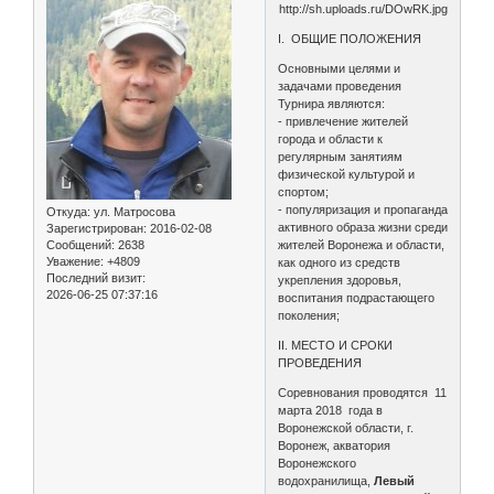
I. ОБЩИЕ ПОЛОЖЕНИЯ
Основными целями и
задачами проведения
Турнира являются:
- привлечение жителей
города и области к
регулярным занятиям
физической культурой и
спортом;
- популяризация и пропаганда
Откуда:
ул. Матросова
активного образа жизни среди
Зарегистрирован
: 2016-02-08
Сообщений:
2638
жителей Воронежа и области,
Уважение:
+4809
как одного из средств
Последний визит:
укрепления здоровья,
2026-06-25 07:37:16
воспитания подрастающего
поколения;
II. МЕСТО И СРОКИ
ПРОВЕДЕНИЯ
Соревнования проводятся 11
марта 2018 года в
Воронежской области, г.
Воронеж, акватория
Воронежского
водохранилища,
Левый