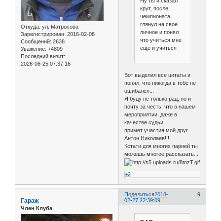
Ну ты и сказал
крут, после
чемпионата
глянул на свое
Откуда:
ул. Матросова
личное и понял
Зарегистрирован
: 2016-02-08
что учиться мне
Сообщений:
2638
еще и учиться
Уважение:
+4809
Последний визит:
2026-06-25 07:37:16
Вот выделил все цитаты и
понял, что никогда в тебе не
ошибался...
Я буду не только рад, но и
почту за честь, что в нашем
мероприятии, даже в
качестве судьи,
примет участия мой друг
Антон Николаев!!!
Кстати для многих парней ты
можешь многое рассказать....
+2
Поделиться
2018-
9
Гараж
02-27 22:39:09
Член Клуба