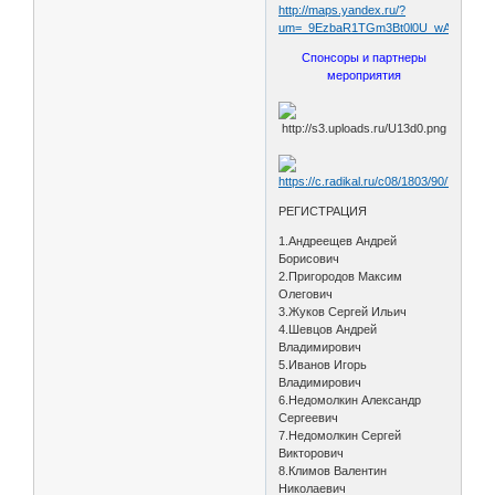
http://maps.yandex.ru/?
um=_9EzbaR1TGm3Bt0l0U_wAK7oO1fJFr
Спонсоры и партнеры
мероприятия
РЕГИСТРАЦИЯ
1.Андреещев Андрей
Борисович
2.Пригородов Максим
Олегович
3.Жуков Сергей Ильич
4.Шевцов Андрей
Владимирович
5.Иванов Игорь
Владимирович
6.Недомолкин Александр
Сергеевич
7.Недомолкин Сергей
Викторович
8.Климов Валентин
Николаевич