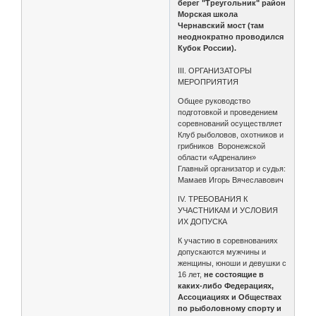
берег "Треугольник" район
Морская школа
Чернавский мост (там
неоднократно проводился
Кубок России).
III. ОРГАНИЗАТОРЫ
МЕРОПРИЯТИЯ
Общее руководство
подготовкой и проведением
соревнований осуществляет
Клуб рыболовов, охотников и
грибников Воронежской
области «Адреналин»
Главный организатор и судья:
Мамаев Игорь Вячеславович
IV. ТРЕБОВАНИЯ К
УЧАСТНИКАМ И УСЛОВИЯ
ИХ ДОПУСКА
К участию в соревнованиях
допускаются мужчины и
женщины, юноши и девушки с
16 лет,
не состоящие в
каких-либо Федерациях,
Ассоциациях и Обществах
по рыболовному спорту и