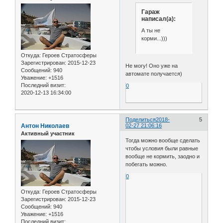
Гараж
написал(а):
А ты не
корми...)))
Откуда:
Героев Стратосферы
Зарегистрирован
: 2015-12-23
Не могу! Оно уже на
Сообщений:
940
автомате получается)
Уважение:
+1516
Последний визит:
0
2020-12-13 16:34:00
Поделиться
2018-
5
Антон Николаев
02-27 21:06:16
Активный участник
Тогда можно вообще сделать
чтобы условия были равные
вообще не кормить, заодно и
побегать можно.
0
Откуда:
Героев Стратосферы
Зарегистрирован
: 2015-12-23
Сообщений:
940
Уважение:
+1516
Последний визит: