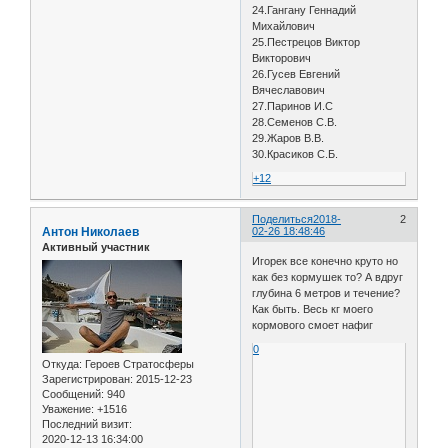
24.Гангану Геннадий
Михайлович
25.Пестрецов Виктор
Викторович
26.Гусев Евгений
Вячеславович
27.Паринов И.С
28.Семенов С.В.
29.Жаров В.В.
30.Красиков С.Б.
+12
Поделиться
2018-
2
Антон Николаев
02-26 18:48:46
Активный участник
Игорек все конечно круто но
как без кормушек то? А вдруг
глубина 6 метров и течение?
Как быть. Весь кг моего
кормового смоет нафиг
0
Откуда:
Героев Стратосферы
Зарегистрирован
: 2015-12-23
Сообщений:
940
Уважение:
+1516
Последний визит:
2020-12-13 16:34:00