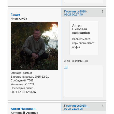
Поделиться
2018-
3
Гараж
02-27 00:17:40
Член Клуба
Антон
Николаев
написал(а):
Весь кг моего
кормового смоет
нафиг
А ты не корми...)))
+3
Откуда:
Грамши
Зарегистрирован
: 2015-12-21
Сообщений:
7367
Уважение:
+13739
Последний визит:
2024-12-01 12:05:07
Поделиться
2018-
4
Антон Николаев
02-27 21:05:08
Активный участник