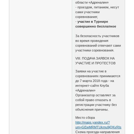
области «Адреналин»
- проездом, питанием, несут
сами участники
соревнования;
-
участие в Турнире
совершенно бесплатное
За безопасность участников
во время проведения
соревнований отвечают сами
участники соревнования.
VIII. ПОДАЧА ЗАЯВОК НА
УЧАСТИЕ И ПРОТЕСТОВ
Заявки на участие в
соревнованиях принимаются
до 7 марта 2018 года - на
интернет-сайте Клуба
«Адреналин»
Организатор оставляет за
собой право отказать в
регистрации участнику без
объяснения причины.
Место сбора
http://maps.yandex.ru/?
um=GEwMRMTUkmu9jQKvRIs_vkHbRCktu
Схема проезда-направления