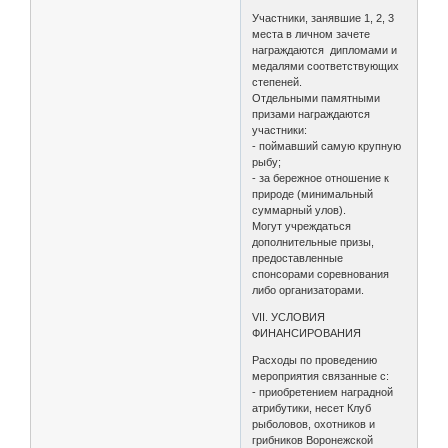
Участники, занявшие 1, 2, 3
места в личном зачете
награждаются дипломами и
медалями соответствующих
степеней.
Отдельными памятными
призами награждаются
участники:
- поймавший самую крупную
рыбу;
- за бережное отношение к
природе (минимальный
суммарный улов).
Могут учреждаться
дополнительные призы,
предоставленные
спонсорами соревнования
либо организаторами.
VII. УСЛОВИЯ
ФИНАНСИРОВАНИЯ
Расходы по проведению
мероприятия связанные с:
- приобретением наградной
атрибутики, несет Клуб
рыболовов, охотников и
грибников Воронежской