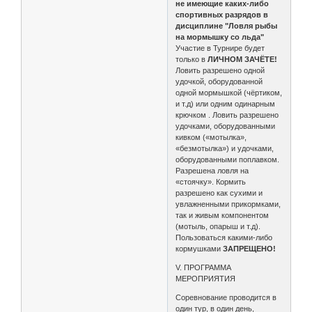
не имеющие каких-либо
спортивных разрядов в
дисциплине "Ловля рыбы
на мормышку со льда"
Участие в Турнире будет
только в
ЛИЧНОМ ЗАЧЁТЕ!
Ловить разрешено одной
удочкой, оборудованной
одной мормышкой (чёртиком,
и т.д) или одним одинарным
крючком . Ловить разрешено
удочками, оборудованными
кивком («мотылка»,
«безмотылка») и удочками,
оборудованными поплавком.
Разрешена ловля на
«стоячку». Кормить
разрешено как сухими и
увлажненными прикормками,
так и живым компонентом
(мотыль, опарыш и т.д).
Пользоваться какими-либо
кормушками
ЗАПРЕЩЕНО!
V. ПРОГРАММА
МЕРОПРИЯТИЯ
Соревнование проводится в
один тур, в один день,