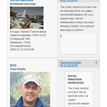
Антон Николаев
Активный участник
Так я вне зачета! а если и так
не прохожу могу за судью
поспособствовать! Ну ты и
сказал крут, после
чемпионата глянул на свое
личное и понял что учиться
мне еще и учиться
Откуда:
Героев Стратосферы
Зарегистрирован
: 2015-12-23
0
Сообщений:
940
Уважение:
+1516
Последний визит:
2020-12-13 16:34:00
Поделиться
2018-
8
BAD
02-27 22:23:46
Член Клуба
Антон
Николаев
написал(а):
Так я вне зачета!
а если и так не
прохожу могу за
судью
поспособствовать!