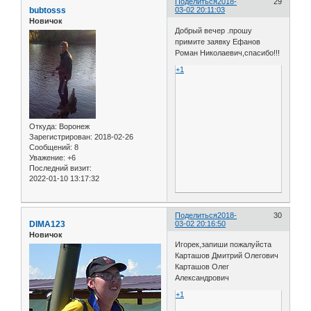
Поделиться
2018-
29
bubtosss
03-02 20:11:03
Новичок
Добрый вечер .прошу
примите заявку Ефанов
Роман Николаевич,спасибо!!!
+1
Откуда:
Воронеж
Зарегистрирован
: 2018-02-26
Сообщений:
8
Уважение:
+6
Последний визит:
2022-01-10 13:17:32
Поделиться
2018-
30
DIMA123
03-02 20:16:50
Новичок
Игорек,запиши пожалуйста
Карташов Дмитрий Олегович
Карташов Олег
Александрович
+1