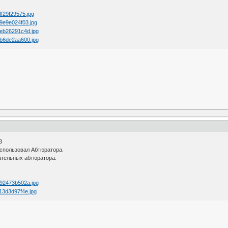
3
использовал Абтюратора.
ательных абтюратора.