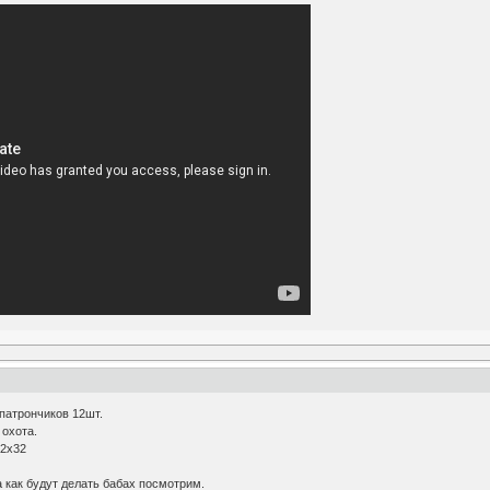
патрончиков 12шт.
 охота.
.2х32
а как будут делать бабах посмотрим.