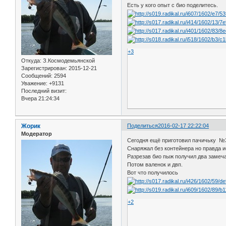
Есть у кого опыт с био поделитесь.
+3
Откуда:
З.Космодемьянской
Зарегистрирован
: 2015-12-21
Сообщений:
2594
Уважение:
+9131
Последний визит:
Вчера 21:24:34
Жорик
Поделиться
2016-02-17 22:22:04
Модератор
Сегодня ещё приготовил пачичьку №
Снаряжал без контейнера но правда 
Разрезав био пыж получил два замеч
Потом валенок и двп.
Вот что получилось
+2