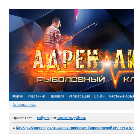
Форум
Участники
Правила
Регистрация
Войти
Частные объ
Активные темы
Привет, Гость!
Войдите
или
зарегистрируйтесь
.
»
Клуб рыболовов, охотников и грибников Воронежской области А