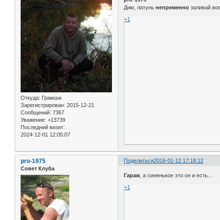
Дим, латунь
непременно
заливай вос
+1
Откуда:
Грамши
Зарегистрирован
: 2015-12-21
Сообщений:
7367
Уважение:
+13739
Последний визит:
2024-12-01 12:05:07
pro-1975
Поделиться
2016-01-12 17:18:12
Совет Клуба
Гараж
, а синенькое это он и есть...
+1