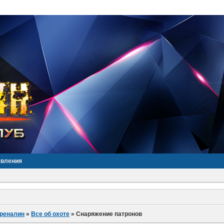
явления
дреналин
»
Все об охоте
»
Снаряжение патронов