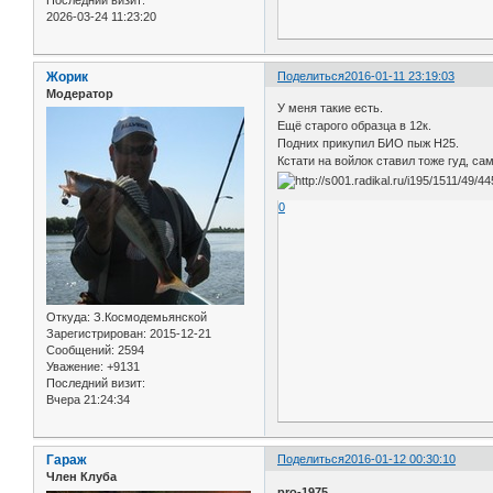
Последний визит:
2026-03-24 11:23:20
Жорик
Поделиться
2016-01-11 23:19:03
Модератор
У меня такие есть.
Ещё старого образца в 12к.
Подних прикупил БИО пыж Н25.
Кстати на войлок ставил тоже гуд, сам
0
Откуда:
З.Космодемьянской
Зарегистрирован
: 2015-12-21
Сообщений:
2594
Уважение:
+9131
Последний визит:
Вчера 21:24:34
Гараж
Поделиться
2016-01-12 00:30:10
Член Клуба
pro-1975