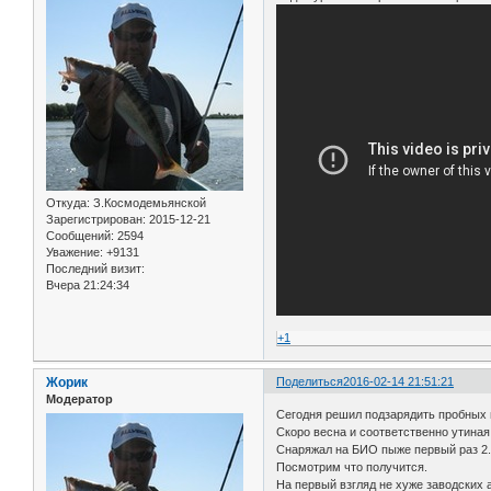
Откуда:
З.Космодемьянской
Зарегистрирован
: 2015-12-21
Сообщений:
2594
Уважение:
+9131
Последний визит:
Вчера 21:24:34
+1
Жорик
Поделиться
2016-02-14 21:51:21
Модератор
Сегодня решил подзарядить пробных 
Скоро весна и соответственно утиная
Снаряжал на БИО пыже первый раз 2
Посмотрим что получится.
На первый взгляд не хуже заводских 