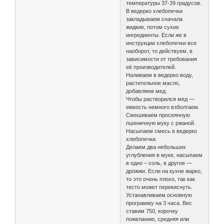
температуры 37-39 градусов.
В ведерко хлебопечки
закладываем сначала
жидкие, потом сухие
ингредиенты. Если же в
инструкции хлебопечки все
наоборот, то действуем, в
зависимости от требования
её производителей.
Наливаем в ведерко воду,
растительное масло,
добавляем мед.
Чтобы растворился мед —
емкость немного взболтаем.
Смешиваем просеянную
пшеничную муку с ржаной.
Насыпаем смесь в ведерко
хлебопечки.
Делаем два небольших
углубления в муке, насыпаем
в одно – соль, в другое —
дрожжи. Если на кухне жарко,
то это очень плохо, так как
тесто может перекиснуть.
Устанавливаем основную
программу на 3 часа. Вес
ставим 750, корочку
пожеланию, средняя или