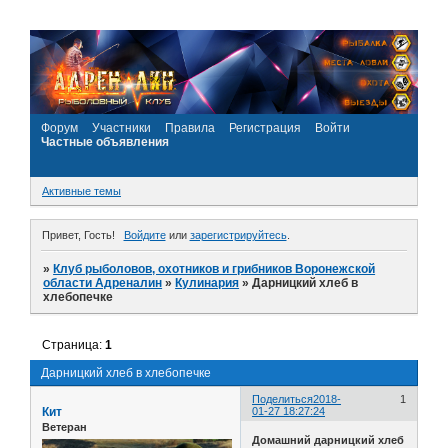
Форум
Участники
Правила
Регистрация
Войти
Частные объявления
Активные темы
Привет, Гость!
Войдите
или
зарегистрируйтесь
.
»
Клуб рыболовов, охотников и грибников Воронежской
области Адреналин
»
Кулинария
»
Дарницкий хлеб в
хлебопечке
Страница:
1
Дарницкий хлеб в хлебопечке
Поделиться
2018-
1
Кит
01-27 18:27:24
Ветеран
Домашний дарницкий хлеб