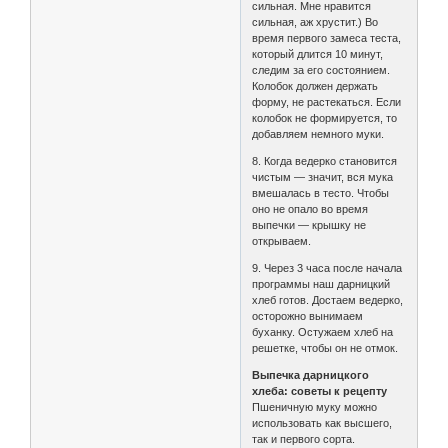
сильная. Мне нравится
сильная, аж хрустит.) Во
время первого замеса теста,
который длится 10 минут,
следим за его состоянием.
Колобок должен держать
форму, не растекаться. Если
колобок не формируется, то
добавляем немного муки.
8. Когда ведерко становится
чистым — значит, вся мука
вмешалась в тесто. Чтобы
оно не опало во время
выпечки — крышку не
открываем.
9. Через 3 часа после начала
программы наш дарницкий
хлеб готов. Достаем ведерко,
осторожно вынимаем
буханку. Остужаем хлеб на
решетке, чтобы он не отмок.
Выпечка дарницкого
хлеба: советы к рецепту
Пшеничную муку можно
использовать как высшего,
так и первого сорта.