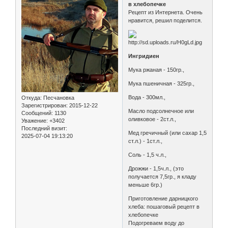
в хлебопечке
Рецепт из Интернета. Очень
нравится, решил поделится.
Ингридиен
Мука ржаная - 150гр.,
Мука пшеничная - 325гр.,
Вода - 300мл.,
Откуда:
Песчановка
Зарегистрирован
: 2015-12-22
Масло подсолнечное или
Сообщений:
1130
оливковое - 2ст.л.,
Уважение:
+3402
Последний визит:
Мед гречичный (или сахар 1,5
2025-07-04 19:13:20
ст.л.) - 1ст.л.,
Соль - 1,5 ч.л.,
Дрожжи - 1,5ч.л., (это
получается 7,5гр., я кладу
меньше 6гр.)
Приготовление дарницкого
хлеба: пошаговый рецепт в
хлебопечке
Подогреваем воду до