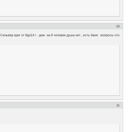
10
Сильвер криг от 8до14 г . дом на 8 человек душа нет , есть баня . вопросы что
11