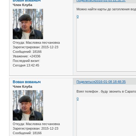
Вован вованыч
Поделиться
2016-01-05 22:52:57
Член Клуба
Можно найти карты до затопления вод
0
Откуда:
Масловка песчановка
Зарегистрирован
: 2015-12-23
Сообщений:
18166
Уважение:
+24336
Последний визит:
Сегодня 13:42:45
Вован вованыч
Поделиться
2016-01-08 18:48:35
Член Клуба
Взял телефон . буду звонить в Саратов
0
Откуда:
Масловка песчановка
Зарегистрирован
: 2015-12-23
Сообщений:
18166