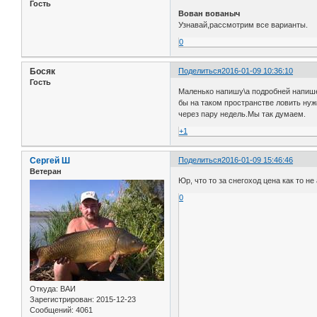
Гость
Вован вованыч
Узнавай,рассмотрим все варианты.
0
Босяк
Поделиться
2016-01-09 10:36:10
Гость
Маленько напишу\а подробней напише
бы на таком пространстве ловить нуже
через пару недель.Мы так думаем.
+1
Сергей Ш
Поделиться
2016-01-09 15:46:46
Ветеран
Юр, что то за снегоход цена как то н
0
Откуда:
ВАИ
Зарегистрирован
: 2015-12-23
Сообщений:
4061