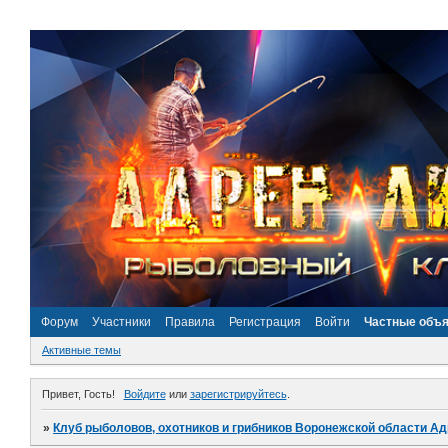
Форум
Участники
Правила
Регистрация
Войти
Частные объ
Активные темы
Привет, Гость!
Войдите
или
зарегистрируйтесь
.
»
Клуб рыболовов, охотников и грибников Воронежской области А