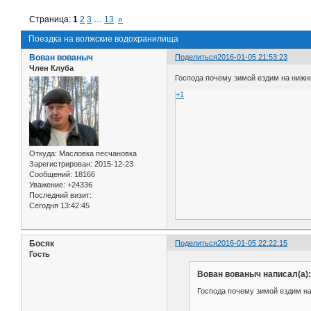
Страница:
1
2
3
…
13
»
Поездка на волжские водохранилища
Вован вованыч
Поделиться
2016-01-05 21:53:23
Член Клуба
Господа почему зимой ездим на нижн
+1
Откуда:
Масловка песчановка
Зарегистрирован
: 2015-12-23
Сообщений:
18166
Уважение:
+24336
Последний визит:
Сегодня 13:42:45
Босяк
Поделиться
2016-01-05 22:22:15
Гость
Вован вованыч написал(а):
Господа почему зимой ездим на