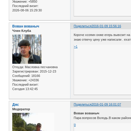
Уважение:
+5850
Последний визит:
2026-08-06 15:29:30
Вован вованыч
Поделиться
2016-01-09 15:56:16
Член Клуба
Короче хозяин онже егерь вывозит на 
знаю отвечу цену уже написали . ехат
+1
Откуда:
Масловка песчановка
Зарегистрирован
: 2015-12-23
Сообщений:
18166
Уважение:
+24336
Последний визит:
Сегодня 13:42:45
Дяс
Поделиться
2016-01-09 16:01:07
Модератор
Вован вованыч
Пара вопросов Володь.В каком районе
0