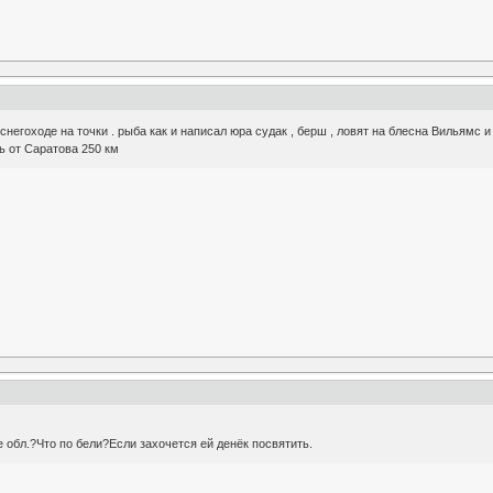
снегоходе на точки . рыба как и написал юра судак , берш , ловят на блесна Вильямс и 
ь от Саратова 250 км
 обл.?Что по бели?Если захочется ей денёк посвятить.