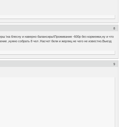
8
ш \на блесну и наверно балансиры\Проживание -600р без кормежки,ну и что
ение ,нужно собрать 8 чел .Насчет бели и жерлиц не чего не известно.Выезд
9