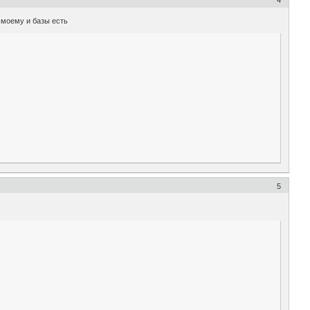
4
-моему и базы есть
5