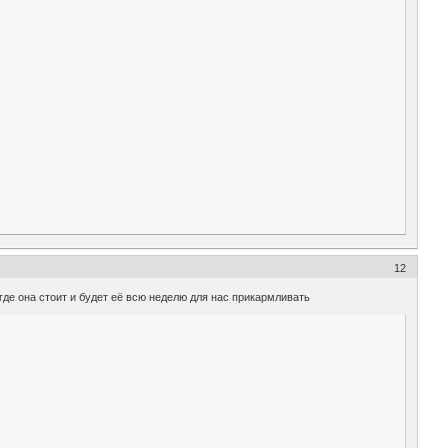
12
где она стоит и будет её всю неделю для нас прикармливать