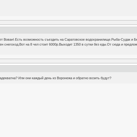
т Вован\ Есть возможность съездить на Саратовское водохранилище.Рыба-Судак и Бер
н снегоход.Вот на 8 чел стоит 6000р.Выходит 1350 в сутки без еды.От сюда и предлож
е адекватна? Или они каждый день из Воронежа и обратно возить будут?