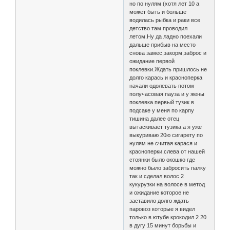
но по нулям (хотя лет 10 а
может быть и больше
водилась рыбка и раки все
детство там проводил
летом.Ну да ладно поехали
дальше прибыв на место
снова замес,закорм,заброс и
ожидание первой
поклевки.Ждать пришлось не
долго карась и красноперка
начали одолевать потом
получасовая пауза и у жены
поклевка первый тузик в
подсаке у меня по карпу
тишина далее отец
вытаскивает тузика а я уже
выкуриваю 20ю сигарету по
нулям не считая карася и
красноперки,слева от нашей
стоянки было окошко где
можно было забросить палку
так и сделал волос 2
кукурузки на волосе в метод
и ожидание которое не
заставило долго ждать
паровоз которые я видел
только в ютубе крокодил 2 20
в дугу 15 минут борьбы и