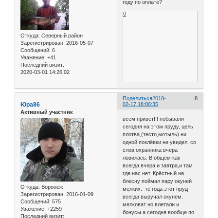
году по оплате?
0
Откуда:
Северный район
Зарегистрирован
: 2016-05-07
Сообщений:
6
Уважение:
+41
Последний визит:
2020-03-01 14:26:02
Поделиться
2018-
8
Юра86
02-17 18:06:35
Активный участник
всем привет!!! побывали
сегодня на этом пруду, цель
плотва,(тесто,мотыль) ни
одной поклёвки не увидел. со
слов охранника вчера
ловилась. В общем как
всегда вчера и завтра,и там
где нас нет. Крёстный на
блесну поймал пару окуней
Откуда:
Воронеж
мелких. те года этот пруд
Зарегистрирован
: 2016-01-09
всегда выручал окунем.
Сообщений:
575
мелковат но влетали и
Уважение:
+2259
бонусы.а сегодня вообще по
Последний визит: