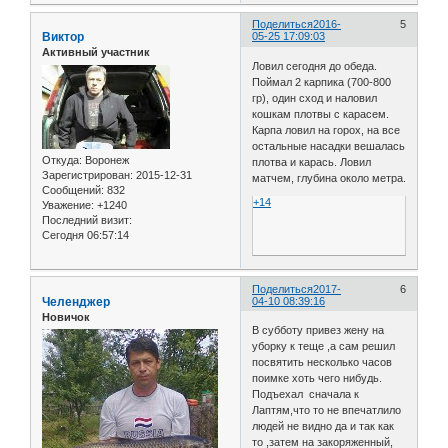
Поделиться
2016-
5
Виктор
05-25 17:09:03
Активный участник
Ловил сегодня до обеда.
Поймал 2 карпика (700-800
гр), один сход и наловил
кошкам плотвы с карасем.
Карпа ловил на горох, на все
остальные насадки вешалась
Откуда:
Воронеж
плотва и карась. Ловил
Зарегистрирован
: 2015-12-31
матчем, глубина около метра.
Сообщений:
832
+14
Уважение:
+1240
Последний визит:
Сегодня 06:57:14
Поделиться
2017-
6
Челенджер
04-10 08:39:16
Новичок
В субботу привез жену на
уборку к теще ,а сам решил
посвятить несколько часов
поимке хоть чего нибудь.
Подъехал сначала к
Лаптям,что то не впечатлило
людей не видно да и так как
то ,затем на закоряженный,