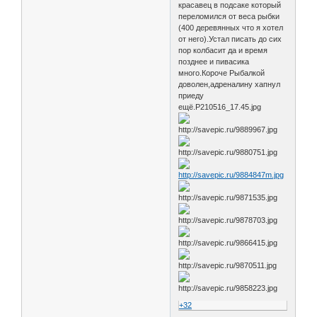
красавец в подсаке который
переломился от веса рыбки
(400 деревянных что я хотел
от него).Устал писать до сих
пор колбасит да и время
позднее и пивасика
много.Короче Рыбалкой
доволен,адреналину хапнул
приеду
ещё.P210516_17.45.jpg
+32