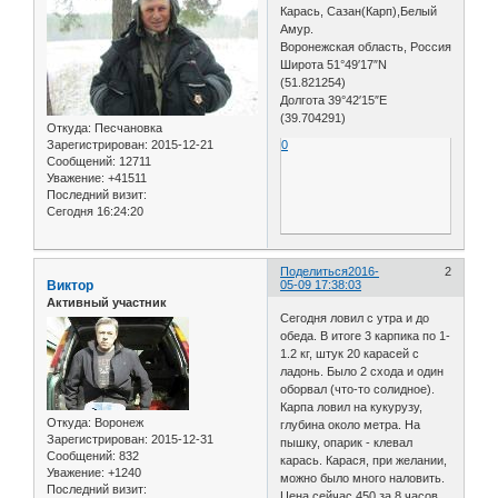
Карась, Сазан(Карп),Белый
Амур.
Воронежская область, Россия
Широта 51°49′17″N
(51.821254)
Долгота 39°42′15″E
(39.704291)
Откуда:
Песчановка
Зарегистрирован
: 2015-12-21
0
Сообщений:
12711
Уважение:
+41511
Последний визит:
Сегодня 16:24:20
Поделиться
2016-
2
Виктор
05-09 17:38:03
Активный участник
Сегодня ловил с утра и до
обеда. В итоге 3 карпика по 1-
1.2 кг, штук 20 карасей с
ладонь. Было 2 схода и один
оборвал (что-то солидное).
Карпа ловил на кукурузу,
Откуда:
Воронеж
глубина около метра. На
Зарегистрирован
: 2015-12-31
пышку, опарик - клевал
Сообщений:
832
карась. Карася, при желании,
Уважение:
+1240
можно было много наловить.
Последний визит:
Цена сейчас 450 за 8 часов.