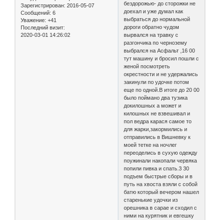
бездорожью- до сторожки не
Зарегистрирован
: 2016-05-07
доехал и уже думал как
Сообщений:
6
выбраться до нормальной
Уважение:
+41
дороги обратно чудом
Последний визит:
2020-03-01 14:26:02
вырвался на травку с
разгончика по чернозему
выбрался на Асфальт ,16 00
тут машину и бросил пошли с
женой посмотреть
окрестности и не удержались
закинули по удочке потом
еще по одной.В итоге до 20 00
было поймано два тузика
докилошных а может и
килошных не взвешивал и
пол ведра карася самое то
для жарки,закормились и
отправились в Вишневку к
моей тетке на ночлег
переоделись в сухую одежду
поужинали накопали червяка
попили пивка и спать.3 30
подъем быстрые сборы и в
путь на хвоста взяли с собой
батю который вечером нашел
старенькие удочки из
орешника в сарае и сходил с
ними на курятник и евгешку