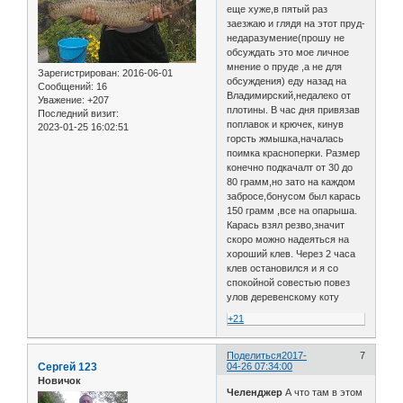
еще хуже,в пятый раз
заезжаю и глядя на этот пруд-
недаразумение(прошу не
обсуждать это мое личное
мнение о пруде ,а не для
Зарегистрирован
: 2016-06-01
обсуждения) еду назад на
Сообщений:
16
Владимирский,недалеко от
Уважение:
+207
плотины. В час дня привязав
Последний визит:
поплавок и крючек, кинув
2023-01-25 16:02:51
горсть жмышка,началась
поимка красноперки. Размер
конечно подкачалт от 30 до
80 грамм,но зато на каждом
забросе,бонусом был карась
150 грамм ,все на опарыша.
Карась взял резво,значит
скоро можно надеяться на
хороший клев. Через 2 часа
клев остановился и я со
спокойной совестью повез
улов деревенскому коту
+21
Поделиться
2017-
7
Сергей 123
04-26 07:34:00
Новичок
Челенджер
А что там в этом