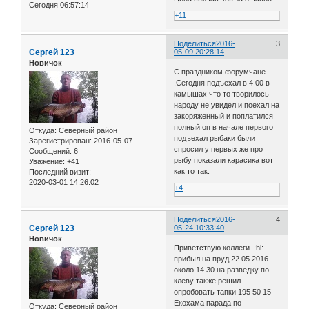
Сегодня 06:57:14
+11
Поделиться
2016-
3
Сергей 123
05-09 20:28:14
Новичок
С праздником форумчане
.Сегодня подъехал в 4 00 в
камышах что то творилось
народу не увидел и поехал на
закоряженный и поплатился
полный оп в начале первого
Откуда:
Северный район
подъехал рыбаки были
Зарегистрирован
: 2016-05-07
спросил у первых же про
Сообщений:
6
рыбу показали карасика вот
Уважение:
+41
как то так.
Последний визит:
2020-03-01 14:26:02
+4
Поделиться
2016-
4
Сергей 123
05-24 10:33:40
Новичок
Приветствую коллеги :hi:
прибыл на пруд 22.05.2016
около 14 30 на разведку по
клеву также решил
опробовать тапки 195 50 15
Екохама парада по
Откуда:
Северный район