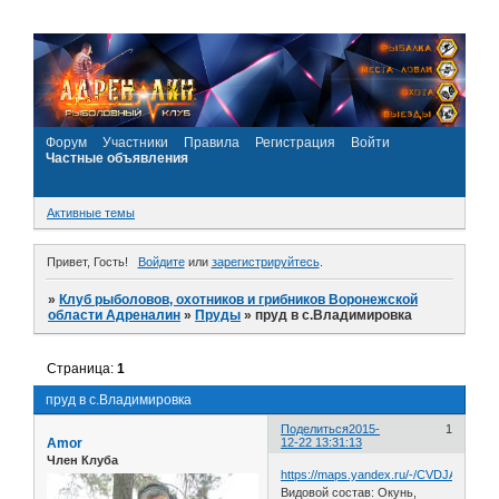
Форум
Участники
Правила
Регистрация
Войти
Частные объявления
Активные темы
Привет, Гость!
Войдите
или
зарегистрируйтесь
.
»
Клуб рыболовов, охотников и грибников Воронежской
области Адреналин
»
Пруды
»
пруд в с.Владимировка
Страница:
1
пруд в с.Владимировка
Поделиться
2015-
1
Amor
12-22 13:31:13
Член Клуба
https://maps.yandex.ru/-/CVDJAY9l
Видовой состав: Окунь,