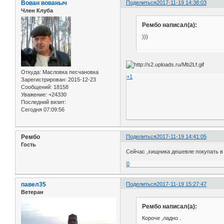
Вован вованыч
Поделиться
2017-11-19 14:38:03
Член Клуба
Рембо написал(а):
)))
Откуда:
Масловка песчановка
+1
Зарегистрирован
: 2015-12-23
Сообщений:
18158
Уважение:
+24330
Последний визит:
Сегодня 07:09:56
Рембо
Поделиться
2017-11-19 14:41:05
Гость
Сейчас ,хищника дешевле покупать в м
0
павел35
Поделиться
2017-11-19 15:27:47
Ветеран
Рембо написал(а):
Короче ,ладно .