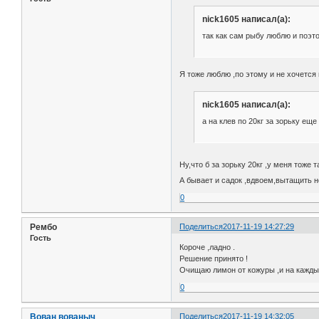
nick1605 написал(а):
так как сам рыбу люблю и поэто
Я тоже люблю ,по этому и не хочется 
nick1605 написал(а):
а на клев по 20кг за зорьку еще
Ну,что б за зорьку 20кг ,у меня тоже та
А бывает и садок ,вдвоем,вытащить н
0
Рембо
Поделиться
2017-11-19 14:27:29
Гость
Короче ,ладно .
Решение принято !
Очищаю лимон от кожуры ,и на кажды
0
Вован вованыч
Поделиться
2017-11-19 14:32:05