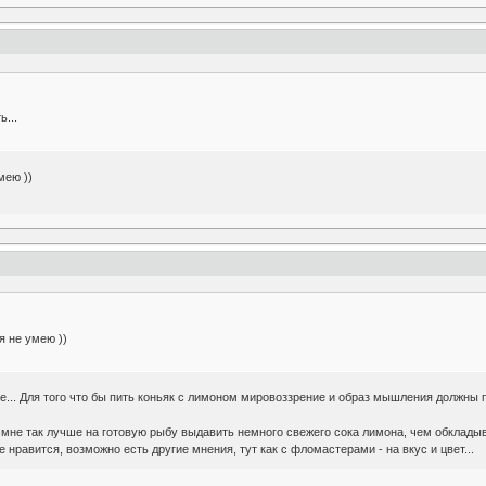
...
мею ))
я не умею ))
... Для того что бы пить коньяк с лимоном мировоззрение и образ мышления должны поме
о мне так лучше на готовую рыбу выдавить немного свежего сока лимона, чем обкладыв
е нравится, возможно есть другие мнения, тут как с фломастерами - на вкус и цвет...