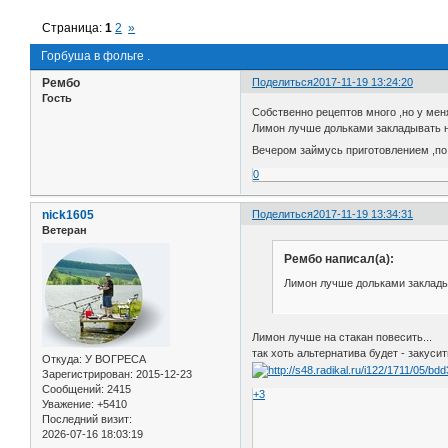
Страница:
1
2
»
Горбуша в фольге .
Рембо
Поделиться
2017-11-19 13:24:20
Гость
Собственно рецептов много ,но у меня
Лимон лучше дольками закладывать н
Вечером займусь приготовлением ,по
0
nick1605
Поделиться
2017-11-19 13:34:31
Ветеран
Рембо написал(а):
Лимон лучше дольками заклады
Лимон лучше на стакан повесить...
так хоть альтернатива будет - закусит
Откуда:
У ВОГРЕСА
Зарегистрирован
: 2015-12-23
Сообщений:
2415
+3
Уважение:
+5410
Последний визит:
2026-07-16 18:03:19