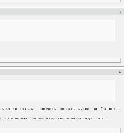
3
4
няться... не сразу... со временем... но все к этому приходят... Так что есть
ать ее и запекать с лимоном, потому что шкурка лимона дает в месте