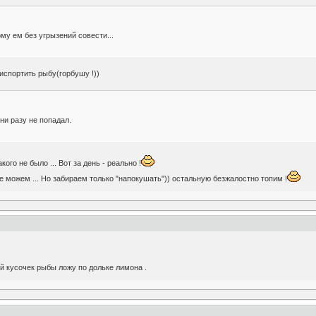
му ем без угрызений совести...
испортить рыбу(горбушу !))
 ни разу не попадал.
кого не было ... Вот за день - реально !
е можем ... Но забираем только "напокушать")) остальную безжалостно топим !
й кусочек рыбы ложу по дольке лимона .