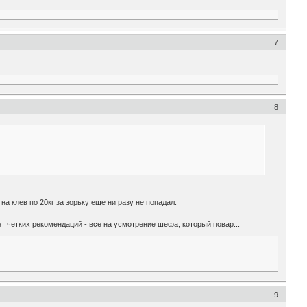
7
8
на клев по 20кг за зорьку еще ни разу не попадал.
ет четких рекомендаций - все на усмотрение шефа, который повар...
9