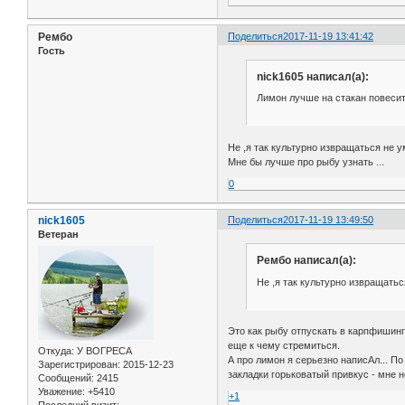
Рембо
Поделиться
2017-11-19 13:41:42
Гость
nick1605 написал(а):
Лимон лучше на стакан повесить
Не ,я так культурно извращаться не у
Мне бы лучше про рыбу узнать ...
0
nick1605
Поделиться
2017-11-19 13:49:50
Ветеран
Рембо написал(а):
Не ,я так культурно извращатьс
Это как рыбу отпускать в карпфишинге
еще к чему стремиться.
Откуда:
У ВОГРЕСА
А про лимон я серьезно написАл... П
Зарегистрирован
: 2015-12-23
закладки горьковатый привкус - мне н
Сообщений:
2415
Уважение:
+5410
+1
Последний визит: