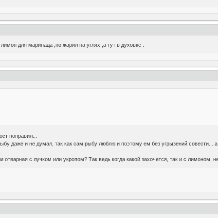
лимон для маринада ,но жарил на углях ,а тут в духовке .
ст поправил...
ыбу даже и не думал, так как сам рыбу люблю и поэтому ем без угрызений совести... а 
.
и отварная с лучком или укропом? Так ведь когда какой захочется, так и с лимоном, н