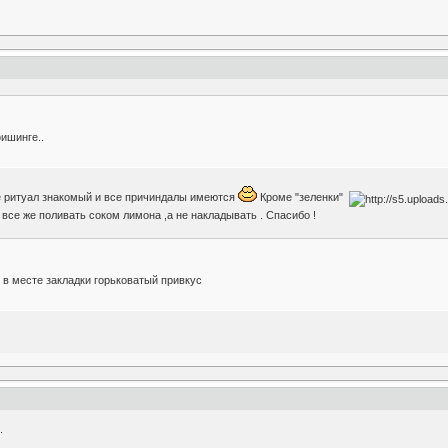
фишинге..
де ритуал знакомый и все причиндалы имеются
Кроме "зеленки"
 все же поливать соком лимона ,а не накладывать . Спасибо !
 в месте закладки горьковатый привкус
.