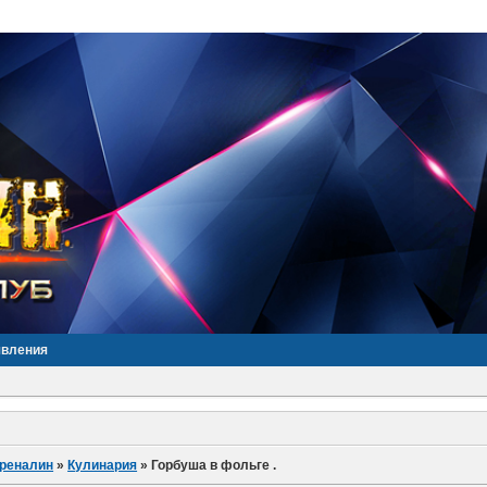
явления
дреналин
»
Кулинария
»
Горбуша в фольге .