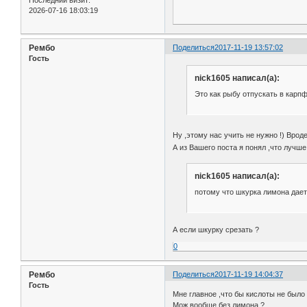
2026-07-16 18:03:19
Рембо
Поделиться
2017-11-19 13:57:02
Гость
nick1605 написал(а):
Это как рыбу отпускать в карп
Ну ,этому нас учить не нужно !) Вро
А из Вашего поста я понял ,что лучше
nick1605 написал(а):
потому что шкурка лимона дает
А если шкурку срезать ?
0
Рембо
Поделиться
2017-11-19 14:04:37
Гость
Мне главное ,что бы кислоты не было 
Мож вообще без лимона ?