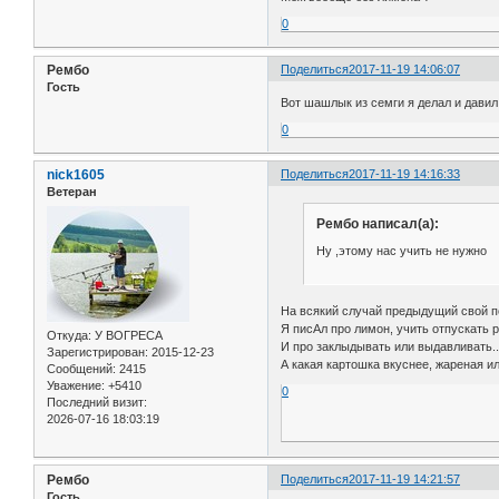
0
Рембо
Поделиться
2017-11-19 14:06:07
Гость
Вот шашлык из семги я делал и давил 
0
nick1605
Поделиться
2017-11-19 14:16:33
Ветеран
Рембо написал(а):
Ну ,этому нас учить не нужно
На всякий случай предыдущий свой по
Я писАл про лимон, учить отпускать р
Откуда:
У ВОГРЕСА
И про заклыдывать или выдавливать..
Зарегистрирован
: 2015-12-23
А какая картошка вкуснее, жареная ил
Сообщений:
2415
Уважение:
+5410
0
Последний визит:
2026-07-16 18:03:19
Рембо
Поделиться
2017-11-19 14:21:57
Гость