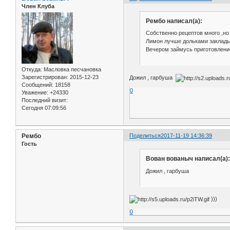
Член Клуба
Рембо написал(а):
Собственно рецептов много ,но 
Лимон лучше дольками заклады
Вечером займусь приготовлени
Откуда:
Масловка песчановка
Зарегистрирован
: 2015-12-23
Дожил , гарбуша
Сообщений:
18158
0
Уважение:
+24330
Последний визит:
Сегодня 07:09:56
Рембо
Поделиться
2017-11-19 14:36:39
Гость
Вован вованыч написал(а):
Дожил , гарбуша
)))
0