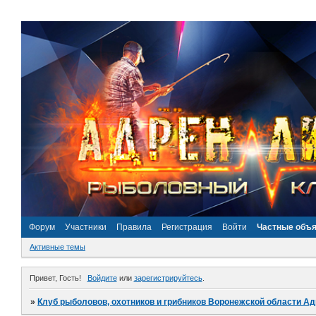
Форум
Участники
Правила
Регистрация
Войти
Частные объ
Активные темы
Привет, Гость!
Войдите
или
зарегистрируйтесь
.
»
Клуб рыболовов, охотников и грибников Воронежской области А