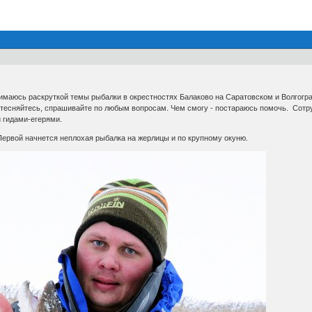
анимаюсь раскруткой темы рыбалки в окрестностях Балаково на Саратовском и Волгог
 стесняйтесь, спрашивайте по любым вопросам. Чем смогу - постараюсь помочь. Сотр
и гидами-егерями.
Первой начнется неплохая рыбалка на жерлицы и по крупному окуню.