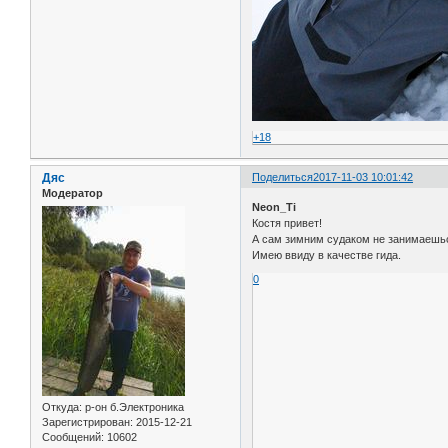
+18
Дяс
Поделиться
2017-11-03 10:01:42
Модератор
Neon_Ti
Костя привет!
А сам зимним судаком не занимаешь
Имею ввиду в качестве гида.
0
Откуда:
р-он б.Электроника
Зарегистрирован
: 2015-12-21
Сообщений:
10602