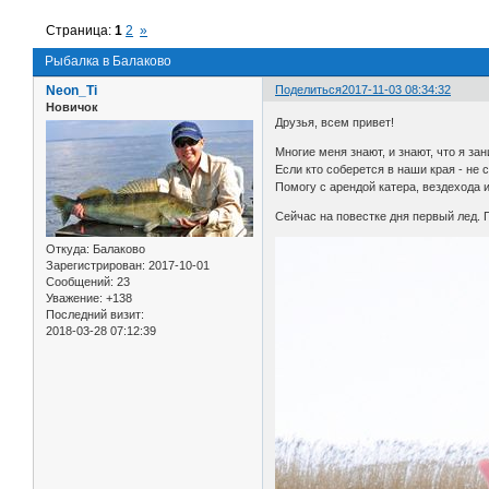
Страница:
1
2
»
Рыбалка в Балаково
Neon_Ti
Поделиться
2017-11-03 08:34:32
Новичок
Друзья, всем привет!
Многие меня знают, и знают, что я з
Если кто соберется в наши края - не
Помогу с арендой катера, вездехода 
Сейчас на повестке дня первый лед. 
Откуда:
Балаково
Зарегистрирован
: 2017-10-01
Сообщений:
23
Уважение:
+138
Последний визит:
2018-03-28 07:12:39