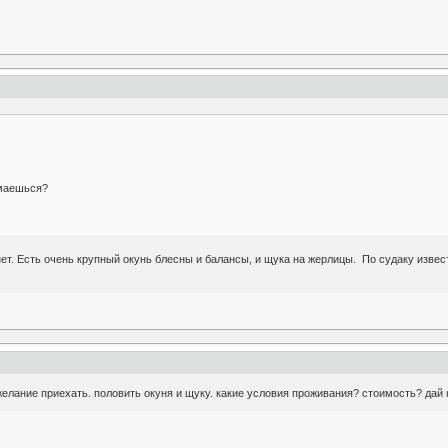
имаешься?
ет. Есть очень крупный окунь блесны и балансы, и щука на жерлицы. По судаку известн
 желание приехать. половить окуня и щуку. какие условия проживания? стоимость? да