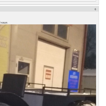
6
й каше.