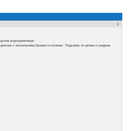
1
радском водохранилище.
удничаю с несколькими базами и отелями. Подскажу по ценам и скидкам.