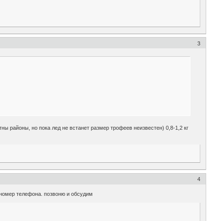
3
ы районы, но пока лед не встанет размер трофеев неизвестен) 0,8-1,2 кг
4
й номер телефона. позвоню и обсудим