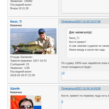
Уважение:
+25062
Последний визит:
Вчера 19:11:28
Neon_Ti
Поделиться
2017-11-03 10:27:06
Новичок
Дяс написал(а):
Neon_Ti
Костя привет!
А сам зимним судаком не зан
Имею ввиду в качестве гида.
Откуда:
Балаково
Зарегистрирован
: 2017-10-01
По судаку 100%-ных наработок пока н
Сообщений:
23
точно попадаться будет.
Уважение:
+138
Последний визит:
+3
2018-03-28 07:12:39
Шрайк
Поделиться
2017-11-04 14:43:09
Новичок
Костя, привет! по первому льду есть
0