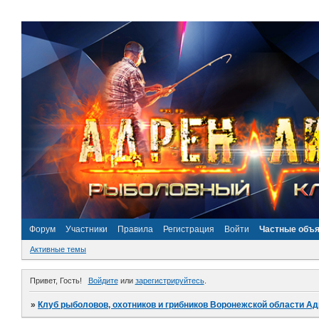
Форум
Участники
Правила
Регистрация
Войти
Частные объ
Активные темы
Привет, Гость!
Войдите
или
зарегистрируйтесь
.
»
Клуб рыболовов, охотников и грибников Воронежской области А