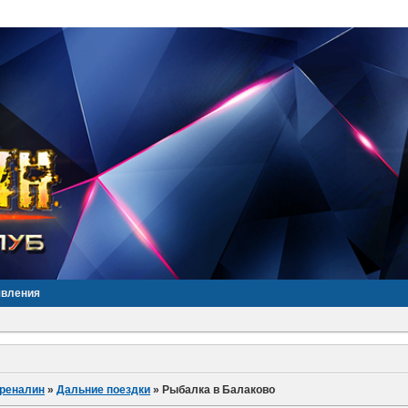
явления
дреналин
»
Дальние поездки
»
Рыбалка в Балаково