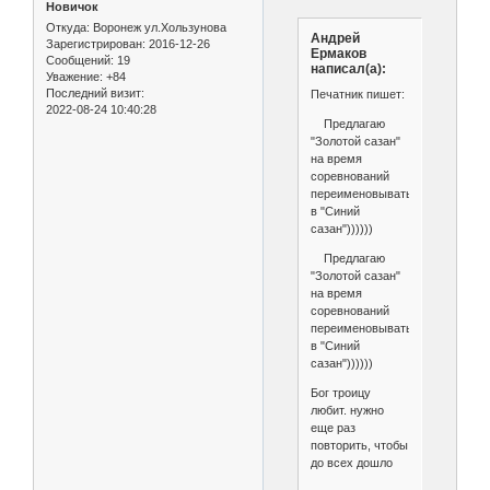
Новичок
Откуда:
Воронеж ул.Хользунова
Андрей
Зарегистрирован
: 2016-12-26
Ермаков
Сообщений:
19
написал(а):
Уважение:
+84
Последний визит:
Печатник пишет:
2022-08-24 10:40:28
Предлагаю
"Золотой сазан"
на время
соревнований
переименовывать
в "Синий
сазан"))))))
Предлагаю
"Золотой сазан"
на время
соревнований
переименовывать
в "Синий
сазан"))))))
Бог троицу
любит. нужно
еще раз
повторить, чтобы
до всех дошло