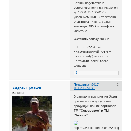
Заявки на участие в
соревнованиях принимаются
до 12.00 13.10.2017 г. с
указанием ФИО и телефона
участника, или названия
команды, ФИО и телефона
капитана.
Оставить заявку можно
- по тел. 233-37-30,
- на электронной почте –
fisher-sport@yandex.ru
- в тематической ветке
форума
+1
Поделиться
2017-
3
Андрей Ермаков
10-02 12:51:41
Ветеран
В рамках мероприятия будет
организована дегустация
продукции наших партнеров -
ТМ "Сомовское" и ТМ
"Знаток"