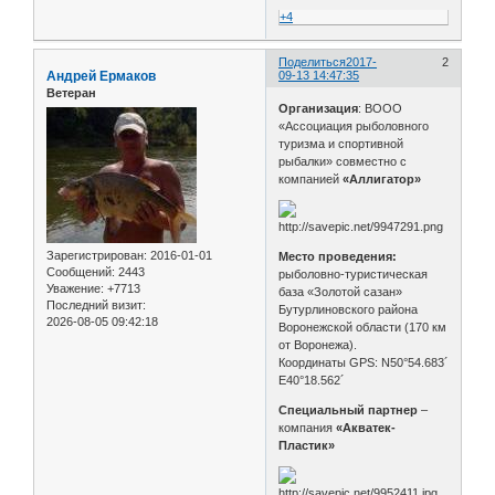
+4
Поделиться
2017-
2
Андрей Ермаков
09-13 14:47:35
Ветеран
Организация
: ВООО
«Ассоциация рыболовного
туризма и спортивной
рыбалки» совместно с
компанией
«Аллигатор»
Зарегистрирован
: 2016-01-01
Место проведения:
Сообщений:
2443
рыболовно-туристическая
Уважение:
+7713
база «Золотой сазан»
Последний визит:
Бутурлиновского района
2026-08-05 09:42:18
Воронежской области (170 км
от Воронежа).
Координаты GPS: N50°54.683´
E40°18.562´
Специальный партнер
–
компания
«Акватек-
Пластик»