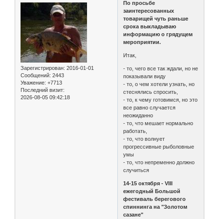
По просьбе
заинтересованных
товарищей чуть раньше
срока выкладываю
информацию о грядущем
мероприятии.
Итак,
Зарегистрирован
: 2016-01-01
- то, чего все так ждали, но не
Сообщений:
2443
показывали виду
Уважение:
+7713
- то, о чем хотели узнать, но
Последний визит:
стеснялись спросить,
2026-08-05 09:42:18
- то, к чему готовимся, но это
все равно случается
неожиданно
- то, что мешает нормально
работать,
- то, что волнует
прогрессивные рыболовные
умы
- то, что непременно должно
случиться
14-15 октября - VIII
ежегодный Большой
фестиваль берегового
спиннинга на "Золотом
сазане"