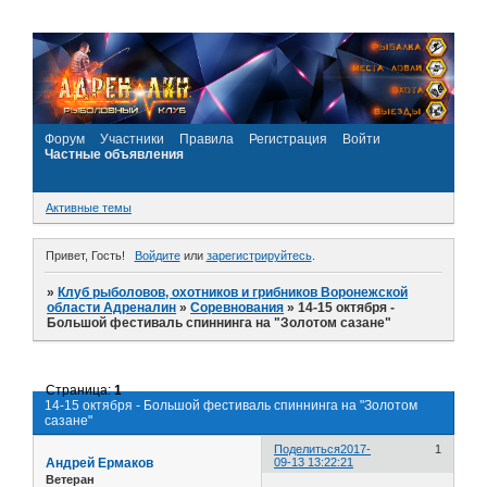
Форум
Участники
Правила
Регистрация
Войти
Частные объявления
Активные темы
Привет, Гость!
Войдите
или
зарегистрируйтесь
.
»
Клуб рыболовов, охотников и грибников Воронежской
области Адреналин
»
Соревнования
»
14-15 октября -
Большой фестиваль спиннинга на "Золотом сазане"
Страница:
1
14-15 октября - Большой фестиваль спиннинга на "Золотом
сазане"
Поделиться
2017-
1
Андрей Ермаков
09-13 13:22:21
Ветеран