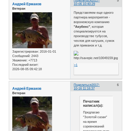
Поделиться
2017-
5
Андрей Ермаков
10-06 10:40:29
Ветеран
Представляем еще одного
партнера мероприятия -
воронежскую компанию
"Акубенс"
, которая
специализируется на
производстве тубусов,
чехлов для катушек, сумок
для приманок и т.д.
Зарегистрирован
: 2016-01-01
Сообщений:
2443
Уважение:
+7713
Последний визит:
+1
2026-08-05 09:42:18
Поделиться
2017-
6
Андрей Ермаков
10-16 11:16:37
Ветеран
Печатник
написал(а):
Предлагаю
"Золотой сазан"
на время
соревнований