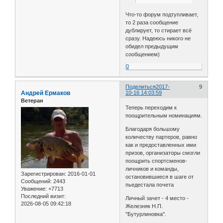
Что-то форум подтупливает,
то 2 раза сообщение
дублирует, то стирает всё
сразу. Надеюсь никого не
обидел предыдущим
сообщением)
0
Поделиться
2017-
9
Андрей Ермаков
10-16 14:03:59
Ветеран
Теперь переходим к
поощрительным номинациям.
Благодаря большому
количеству партеров, равно
как и предоставленных ими
призов, организаторы смогли
поощрить спортсменов-
личников и команды,
Зарегистрирован
: 2016-01-01
остановившиеся в шаге от
Сообщений:
2443
пьедестала почета
Уважение:
+7713
Последний визит:
Личный зачет - 4 место -
2026-08-05 09:42:18
Железняк Н.П.
"Бутурлиновка".