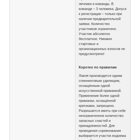
личники и команды. В
команде – 3 человека. Допуск
к регистрации – только при
наличии предварительной
заявки. Количество
участников ограничено.
Участие абсолютно
бесплатное. Никаких
стартовых и
организационных взносов не
предусмотрено!
Коротко по правилам
Ловля производится одним
спиннинговым удилищем,
оснащённым одной
искусственной приманкой.
Применение более одной
приманки, оснащённой
крючками, запрещено.
Разрешается иметь при себе
неограниченное количество
запасных снастей и
принадлежностей. Для
проведения соревнования
выбирается участок водоема