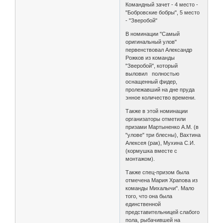
Командный зачет - 4 место -
"Бобровские бобры", 5 место
- "Зверобой"
В номинации "Самый
оригинальный улов"
первенствовал Александр
Рожков из команды
"Зверобой", который
выловил полностью
оснащенный фидер,
пролежавший на дне пруда
энное количество времени.
Также в этой номинации
организаторы отметили
призами Мартыненко А.М. (в
"улове" три блесны), Вахтина
Алексея (рак), Мухина С.И.
(кормушка вместе с
монтажом).
Также спец-призом была
отмечена Мария Храпова из
команды Михалычи". Мало
того, что она была
единственной
представительницей слабого
пола, рыбачившей на