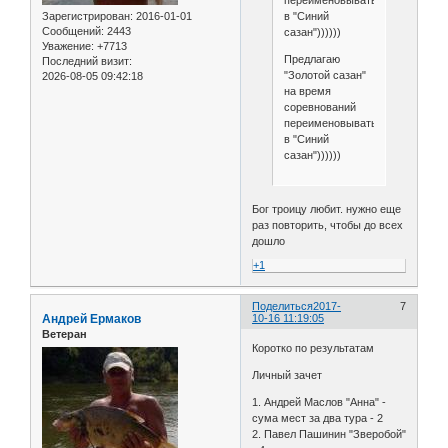
переименовывать
в "Синий
Зарегистрирован
: 2016-01-01
Сообщений:
2443
сазан"))))))
Уважение:
+7713
Предлагаю
Последний визит:
"Золотой сазан"
2026-08-05 09:42:18
на время
соревнований
переименовывать
в "Синий
сазан"))))))
Бог троицу любит. нужно еще
раз повторить, чтобы до всех
дошло
+1
Поделиться
2017-
7
Андрей Ермаков
10-16 11:19:05
Ветеран
Коротко по результатам
Личный зачет
1. Андрей Маслов "Анна" -
сума мест за два тура - 2
2. Павел Пашинин "Зверобой"