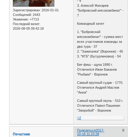
- 4
3. Алексей Жихарев
Зарегистрирован
: 2016-01-01
"Бобровский мясокомбинат" -
Сообщений:
2443
7
Уважение:
+7713
Командный зачет
Последний визит:
2026-08-05 09:42:18
1. "Бобровский
мясокомбинат" - сумма мест
всех участников команды за
два тура - 37
2. "Зажигалка" (Воронеж) - 45
3. "КГБ" (Бутурлиновка) - 54
Биг-фиш - щука 1890 г.
Отличился Иван Баканов
"Рыбаки" - Воронеж
Самый крупный судак - 1770.
Отличился Андрей Маслов
"Анна"
Самый крупный окунь - 510 г.
Отличился Павел Пашинин
"Зверобой" - Воронеж
+2
Поделиться
2017-
8
Печатник
10-16 11:23:28