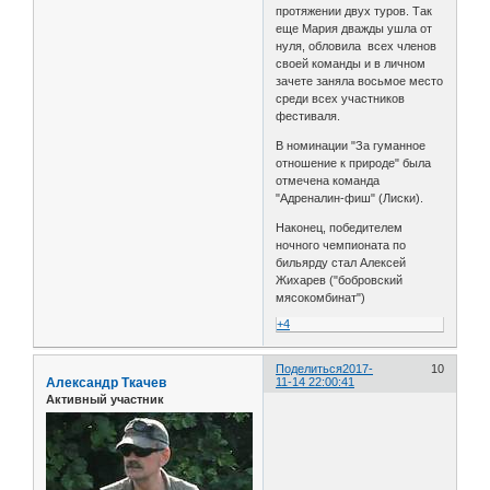
протяжении двух туров. Так
еще Мария дважды ушла от
нуля, обловила всех членов
своей команды и в личном
зачете заняла восьмое место
среди всех участников
фестиваля.
В номинации "За гуманное
отношение к природе" была
отмечена команда
"Адреналин-фиш" (Лиски).
Наконец, победителем
ночного чемпионата по
бильярду стал Алексей
Жихарев ("бобровский
мясокомбинат")
+4
Поделиться
2017-
10
Александр Ткачев
11-14 22:00:41
Активный участник