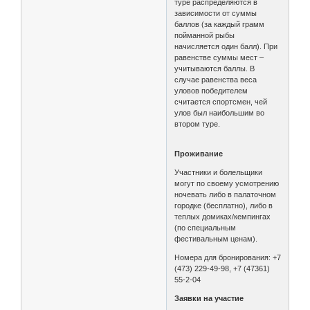
туре распределяются в
зависимости от суммы
баллов (за каждый грамм
пойманной рыбы
начисляется один балл). При
равенстве суммы мест –
учитываются баллы. В
случае равенства веса
уловов победителем
считается спортсмен, чей
улов был наибольшим во
втором туре.
Проживание
Участники и болельщики
могут по своему усмотрению
ночевать либо в палаточном
городке (бесплатно), либо в
теплых домиках/кемпингах
(по специальным
фестивальным ценам).
Номера для бронирования: +7
(473) 229-49-98, +7 (47361)
55-2-04
Заявки на участие