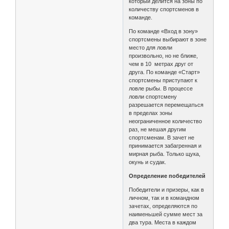
который делится на зоны по
количеству спортсменов в
команде.
По команде «Вход в зону»
спортсмены выбирают в зоне
место для ловли
произвольно, но не ближе,
чем в 10 метрах друг от
друга. По команде «Старт»
спортсмены приступают к
ловле рыбы. В процессе
ловли спортсмену
разрешается перемещаться
в пределах зоны
неограниченное количество
раз, не мешая другим
спортсменам. В зачет не
принимается забагренная и
мирная рыба. Только щука,
окунь и судак.
Определение победителей
Победители и призеры, как в
личном, так и в командном
зачетах, определяются по
наименьшей сумме мест за
два тура. Места в каждом