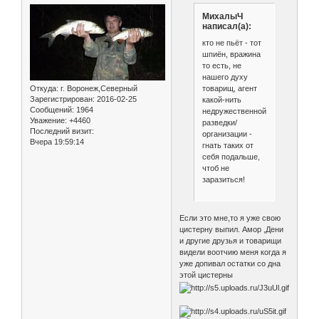
МиxалыЧ
написал(а):
кто не пьёт - тот
шпиён, вражина
то есть, не
нашего духу
товарищ, агент
Откуда:
г. Воронеж,Северный
Зарегистрирован
: 2016-02-25
какой-нить
Сообщений:
1964
недружественной
Уважение:
+4460
разведки/
Последний визит:
организации -
Вчера 19:59:14
гнать таких от
себя подальше,
чтоб не
заразиться!
Если это мне,то я уже свою
цистерну выпил. Амор ,Дени
и другие друзья и товарищи
видели воотчию меня когда я
уже допивал остатки со дна
этой цистерны