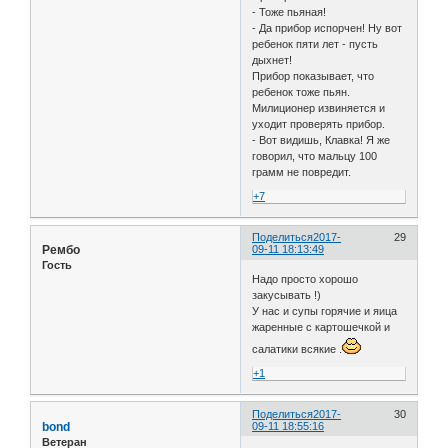
- Тоже пьяная!
- Да прибор испорчен! Ну вот
ребенок пяти лет - пусть
дыхнет!
Прибор показывает, что
ребенок тоже пьян.
Милиционер извиняется и
уходит проверять прибор.
- Вот видишь, Клавка! Я же
говорил, что мальцу 100
грамм не повредит.
+7
Поделиться
2017-
29
Рембо
09-11 18:13:49
Гость
Надо просто хорошо
закусывать !)
У нас и супы горячие и яица
жаренные с картошечкой и
салатики всякие .
+1
Поделиться
2017-
30
bond
09-11 18:55:16
Ветеран