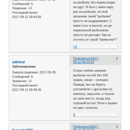
на рыбалку без ящика водки
Сообщений:
6
не едут. Я был с ними пару
Уважение:
+3
раз на рыбалке, но мой
Последний визит:
организм такой "рыбалки"
2017-09-11 09:44:56
просто не выдерживает. С
ними хоть и весело, но до
нормальной рыболовли
просто не доходит. Как их
отучить от такой "привычки"?
+3
Поделиться
2017-
2
admiral
09-11 09:23:43
Заблокирован
Очень люблю зимнюю
Зарегистрирован
: 2017-09-05
рыбалку на ней без 100
Сообщений:
8
грамм, никак – холодно.
Уважение:
+2
Правда, мы на берегу
Последний визит:
употребили с друзьями по
2017-09-11 09:48:26
немногу, закусили, и пошли
на свое место, когда лед
хороший встал. Речи о ящике
не идет, конечно
0
Поделиться
2017-
3
09-11 09:26:29