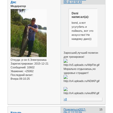
Дяс
09-11 12:32:43
Модератор
Deni
написал(а):
bond, а вот
усугубить и
поймать, вот это
искусство! Не
каждому дано))
Заросший,лучший полигон
для тренировок!
Откуда:
р-он б.Электроника
Зарегистрирован
: 2015-12-21
Сообщений:
10602
Морально отдыхаешь,но
Уважение:
+25062
здоровье страдает!
Последний визит:
Вчера 09:10:25
+8
Поделиться
2017-
15
Козырь
09-11 12:32:59