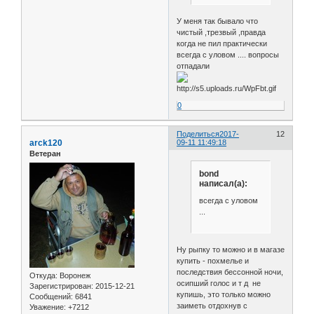
У меня так бывало что
чистый ,трезвый ,правда
когда не пил практически
всегда с уловом .... вопросы
отпадали
0
Поделиться
2017-
12
arck120
09-11 11:49:18
Ветеран
bond
написал(а):
всегда с уловом
...
Ну рыпку то можно и в магазе
купить - похмелье и
последствия бессонной ночи,
Откуда:
Воронеж
осипший голос и т д не
Зарегистрирован
: 2015-12-21
купишь, это только можно
Сообщений:
6841
заиметь отдохнув с
Уважение:
+7212