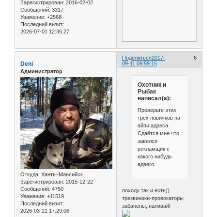
Зарегистрирован
: 2016-02-02
Сообщений:
3317
Уважение:
+2568
Последний визит:
2026-07-01 12:35:27
Поделиться
2017-
6
Deni
09-11 09:59:15
Администратор
Охотник и
Рыбак
написал(а):
Проверьте этих
трёх новичков на
айпи адреса.
Сдаётся мне что
завелся
рекламщик с
какого нибудь
адвего.
Откуда:
Ханты-Мансийск
Зарегистрирован
: 2015-12-22
Сообщений:
4750
походу так и есть))
Уважение:
+11519
трезвиники-провокаторы
Последний визит:
забанены, наливай!
2026-03-21 17:29:06