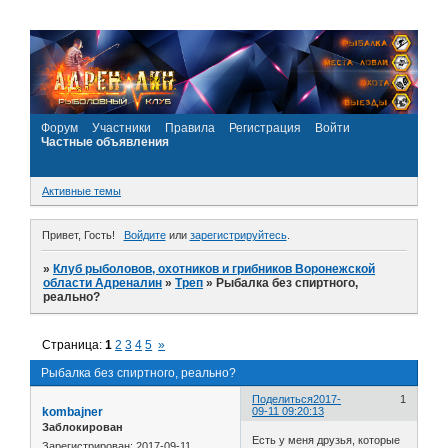
Форум
Участники
Правила
Регистрация
Войти
Частные объявления
Активные темы
Привет, Гость!
Войдите
или
зарегистрируйтесь
.
»
Клуб рыболовов, охотников и грибников Воронежской
области Адреналин
»
Треп
»
Рыбалка без спиртного,
реально?
Страница:
1
2
3
4
5
»
Рыбалка без спиртного, реально?
Поделиться
2017-
1
kombajner
09-11 09:20:13
Заблокирован
Есть у меня друзья, которые
Зарегистрирован
: 2017-09-11