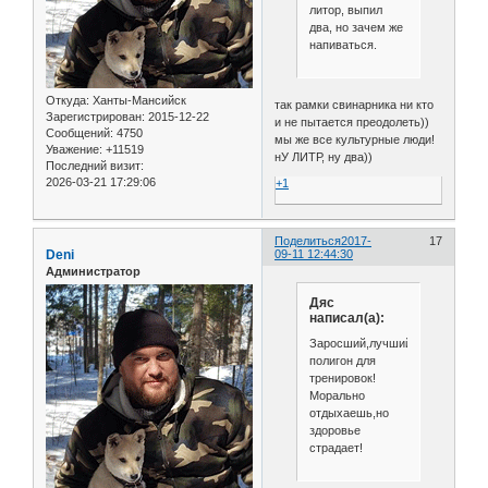
литор, выпил
два, но зачем же
напиваться.
Откуда:
Ханты-Мансийск
так рамки свинарника ни кто
Зарегистрирован
: 2015-12-22
и не пытается преодолеть))
Сообщений:
4750
мы же все культурные люди!
Уважение:
+11519
нУ ЛИТР, ну два))
Последний визит:
2026-03-21 17:29:06
+1
Поделиться
2017-
17
Deni
09-11 12:44:30
Администратор
Дяс
написал(а):
Заросший,лучший
полигон для
тренировок!
Морально
отдыхаешь,но
здоровье
страдает!