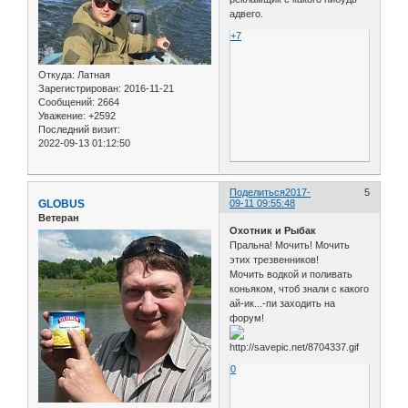
адвего.
+7
Откуда:
Латная
Зарегистрирован
: 2016-11-21
Сообщений:
2664
Уважение:
+2592
Последний визит:
2022-09-13 01:12:50
Поделиться
2017-
5
GLOBUS
09-11 09:55:48
Ветеран
Охотник и Рыбак
Пральна! Мочить! Мочить
этих трезвенников!
Мочить водкой и поливать
коньяком, чтоб знали с какого
ай-ик...-пи заходить на
форум!
0