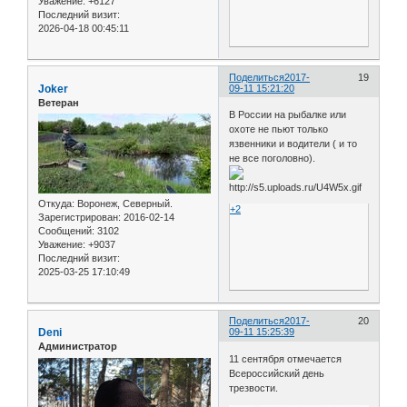
Уважение:
+6127
Последний визит:
2026-04-18 00:45:11
Поделиться
2017-
19
Joker
09-11 15:21:20
Ветеран
В России на рыбалке или
охоте не пьют только
язвенники и водители ( и то
не все поголовно).
Откуда:
Воронеж, Северный.
+2
Зарегистрирован
: 2016-02-14
Сообщений:
3102
Уважение:
+9037
Последний визит:
2025-03-25 17:10:49
Поделиться
2017-
20
Deni
09-11 15:25:39
Администратор
11 сентября отмечается
Всероссийский день
трезвости.