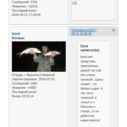
Сообщений:
4750
+12
Уважение:
+11519
Последний визит:
2026-03-21 17:29:06
Поделиться
2017-
11
bond
09-11 11:40:39
Ветеран
Deni
написал(а):
bond вот
представь,
приезжаешь
домой чистый,
без улова,
Откуда:
г. Воронеж,Северный
Зарегистрирован
: 2016-02-25
трезвый...сразу
Сообщений:
1964
скажет - по
Уважение:
+4460
бабам ходил А
Последний визит:
так, весь
Вчера 19:59:14
чумазый, в
чешуе и с
блеском в
глазах, от он
добытчик,
нарисовался!