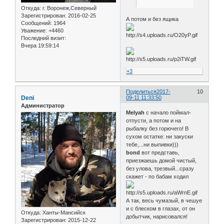
Откуда:
г. Воронеж,Северный
Зарегистрирован
: 2016-02-25
А потом и без ящика
Сообщений:
1964
Уважение:
+4460
Последний визит:
Вчера 19:59:14
+3
Поделиться
2017-
10
Deni
09-11 11:33:50
Администратор
Melyah
с начало поймал-
отпусти, а потом и на
рыбалку без горючего! В
сухом остатке: ни закуски
тебе,...ни выпивки)))
bond
вот представь,
приезжаешь домой чистый,
без улова, трезвый...сразу
скажет - по бабам ходил
А так, весь чумазый, в чешуе
и с блеском в глазах, от он
Откуда:
Ханты-Мансийск
добытчик, нарисовался!
Зарегистрирован
: 2015-12-22