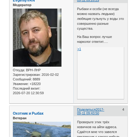
EvgeniyVRN
Модератор
Рыбаки и особи (не всегда
можно назвать людьми)
любящие гульнуть у воды это
совершенно разные
существа.
На Ваш вопрос лучше
нарколог ответит.....
+1
Откуда:
ВРН-ЛНР
Зарегистрирован
: 2016-02-02
Сообщений:
8889
Уважение:
+18220
Последний визит:
2026-07-20 12:30:59
Поделиться
2017-
4
Охотник и Рыбак
09-11 09:43:50
Ветеран
Проверьте этих трёх
новичков на айпи адреса.
Сдаётся мне что завелся
рекламщик с какого нибудь