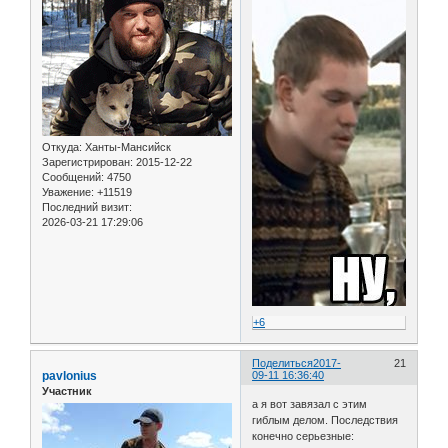
Откуда:
Ханты-Мансийск
Зарегистрирован
: 2015-12-22
Сообщений:
4750
Уважение:
+11519
Последний визит:
2026-03-21 17:29:06
+6
Поделиться
2017-
21
pavlonius
09-11 16:36:40
Участник
а я вот завязал с этим
гиблым делом. Последствия
конечно серьезные: