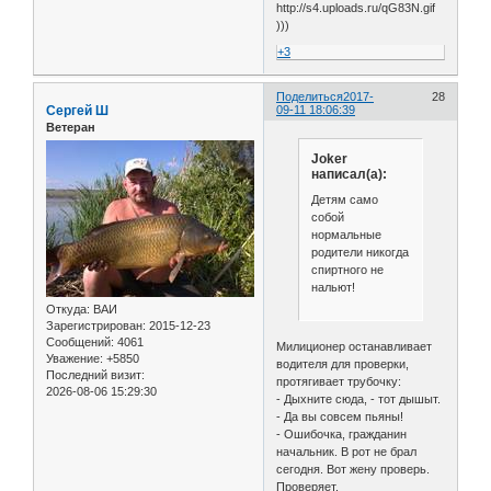
)))
+3
Поделиться
2017-
28
Сергей Ш
09-11 18:06:39
Ветеран
Joker
написал(а):
Детям само
собой
нормальные
родители никогда
спиртного не
нальют!
Откуда:
ВАИ
Зарегистрирован
: 2015-12-23
Сообщений:
4061
Милиционер останавливает
Уважение:
+5850
водителя для проверки,
Последний визит:
протягивает трубочку:
2026-08-06 15:29:30
- Дыхните сюда, - тот дышыт.
- Да вы совсем пьяны!
- Ошибочка, гражданин
начальник. В рот не брал
сегодня. Вот жену проверь.
Проверяет.