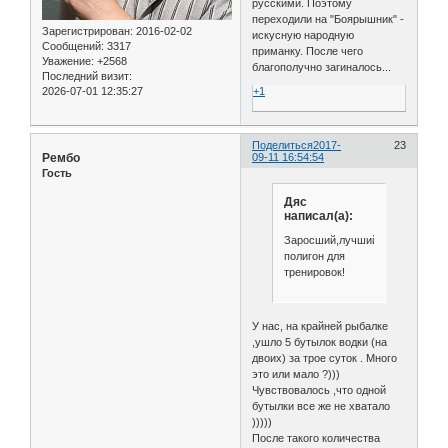
русскими. Поэтому
переходили на "Боярышник" -
Зарегистрирован
: 2016-02-02
искусную народную
Сообщений:
3317
приманку. После чего
Уважение:
+2568
благополучно загиналось...
Последний визит:
+1
2026-07-01 12:35:27
Поделиться
2017-
23
Рембо
09-11 16:54:54
Гость
Дяс
написал(а):
Заросший,лучший
полигон для
тренировок!
У нас, на крайней рыбалке
,ушло 5 бутылок водки (на
двоих) за трое суток . Много
это или мало ?)))
Чувствовалось ,что одной
бутылки все же не хватало
)))))
После такого количества