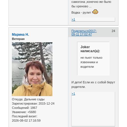
самогона ,конечно же было
бы хреново ...
Водка - рулит !
+1
Поделиться
2017-
24
Марина Н.
09-11 17:02:47
Ветеран
Joker
написал(а):
не пьют только
язвенники и
водители
И дети! Если их с собой берут
родители.
+1
Откуда:
Дальние сады
Зарегистрирован
: 2015-12-24
Сообщений:
1867
Уважение:
+5680
Последний визит:
2026-08-02 17:16:59