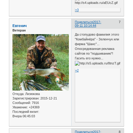
+3
Поделиться
2017-
7
Евгенич
09-11 10:14:44
Ветеран
Да стопудово фамилия этого
"Комбайнёра" - Зеленчук или
фирма "Шанс"...
Опосредованная реклама
сайтов по "подшиванию"!
Гасить его нужно...
+2
Откуда:
Лизюкова
Зарегистрирован
: 2015-12-21
Сообщений:
7916
Уважение:
+24369
Последний визит:
Вчера 06:45:03
Поделиться
2017-
8