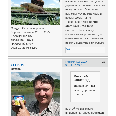
высыпаться стал, ни одного
удилища не сломал, оснастки
не путаются... Всегда на
поклевку ночью реагирую и
просыпаюсь... И не
трясешься в дороге, что
стоят гайцы где то за
Откуда:
Северный район
кустом... Плюсы могу
Зарегистрирован
: 2015-12-25
бесконечно перечислять, их
Сообщений:
182
очень много... а вот минусов
Уважение:
+1074
не могу придумать ни одного
Последний визит:
2025-10-21 08:51:59
+12
Поделиться
2017-
22
GLOBUS
09-11 16:50:41
Ветеран
МиxалыЧ
написал(а):
кто не пьёт - тот
шпиён, вражина
то есть
по этой логике много
шпиёнов пыталось предстать