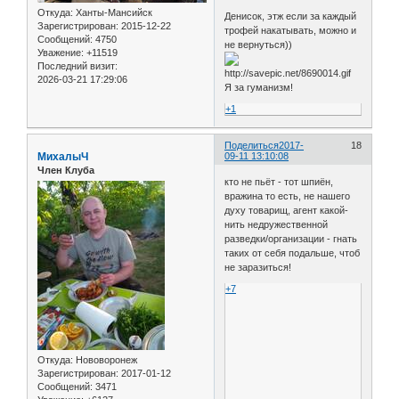
Откуда:
Ханты-Мансийск
Денисок, этж если за каждый
Зарегистрирован
: 2015-12-22
трофей накатывать, можно и
Сообщений:
4750
не вернуться))
Уважение:
+11519
Последний визит:
2026-03-21 17:29:06
Я за гуманизм!
+1
Поделиться
2017-
18
МиxалыЧ
09-11 13:10:08
Член Клуба
кто не пьёт - тот шпиён,
вражина то есть, не нашего
духу товарищ, агент какой-
нить недружественной
разведки/организации - гнать
таких от себя подальше, чтоб
не заразиться!
+7
Откуда:
Нововоронеж
Зарегистрирован
: 2017-01-12
Сообщений:
3471