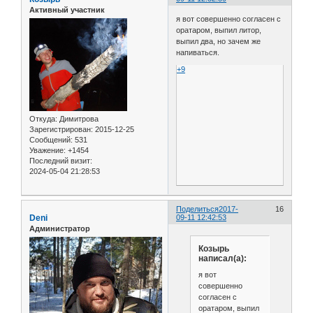
Активный участник
я вот совершенно согласен с
оратаром, выпил литор,
выпил два, но зачем же
напиваться.
+9
Откуда:
Димитрова
Зарегистрирован
: 2015-12-25
Сообщений:
531
Уважение:
+1454
Последний визит:
2024-05-04 21:28:53
Поделиться
2017-
16
Deni
09-11 12:42:53
Администратор
Козырь
написал(а):
я вот
совершенно
согласен с
оратаром, выпил