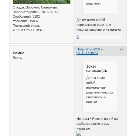
родители.
Откуда:
Воронеж, Северный.
Зарегистрирован
: 2016-02-14
Сообщений:
3102
Детям само собой
Уважение:
+9037
нормальные родители
Последний визит:
никогда спиртного не нальют!
2025-03-25 17:10:49
0
Поделиться
2017-
27
Рембо
09-11 17:49:57
Гость
Joker
написал(а):
Детям само
собой
нормальные
родители никогда
спиртного не
нальют!
Не факт ! Я вот с папой на
рыбалки ездию и ему
наливаю