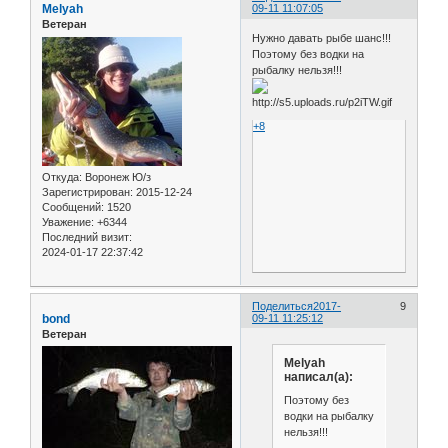
Melyah
09-11 11:07:05
Ветеран
Нужно давать рыбе шанс!!!
Поэтому без водки на
рыбалку нельзя!!!
+8
Откуда:
Воронеж Ю/з
Зарегистрирован
: 2015-12-24
Сообщений:
1520
Уважение:
+6344
Последний визит:
2024-01-17 22:37:42
Поделиться
2017-
9
bond
09-11 11:25:12
Ветеран
Melyah
написал(а):
Поэтому без
водки на рыбалку
нельзя!!!