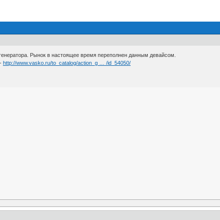
 генератора. Рынок в настоящее время переполнен данным девайсом.
 -
http://www.vasko.ru/to_catalog/action_g … /id_54050/