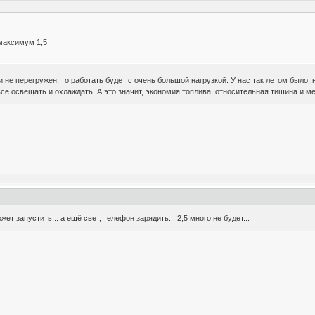
максимум 1,5
 не перегружен, то работать будет с очень большой нагрузкой. У нас так летом было, 
 все освещать и охлаждать. А это значит, экономия топлива, относительная тишина и м
т запустить... а ещё свет, телефон зарядить... 2,5 много не будет...