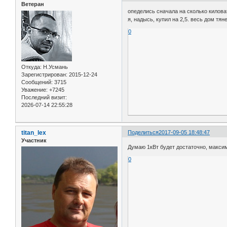
Ветеран
опеделись сначала на сколько киловат
я, надысь, купил на 2,5. весь дом тянет
0
Откуда:
Н.Усмань
Зарегистрирован
: 2015-12-24
Сообщений:
3715
Уважение:
+7245
Последний визит:
2026-07-14 22:55:28
titan_lex
Поделиться
2017-09-05 18:48:47
Участник
Думаю 1кВт будет достаточно, макси
0