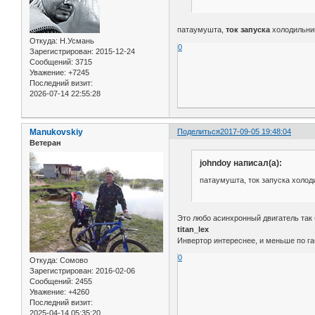
патаумушта,
ток запуска
холодильни
Откуда:
Н.Усмань
0
Зарегистрирован
: 2015-12-24
Сообщений:
3715
Уважение:
+7245
Последний визит:
2026-07-14 22:55:28
Manukovskiy
Поделиться
2017-09-05 19:48:04
Ветеран
johndoy написал(а):
патаумушта, ток запуска холод
Это любо асинхронный двигатель так бер
titan_lex
Инвертор интереснее, и меньше по габа
0
Откуда:
Сомово
Зарегистрирован
: 2016-02-06
Сообщений:
2455
Уважение:
+4260
Последний визит:
2025-04-14 05:35:20