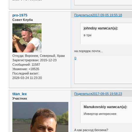
pro-1975
Поделиться
2017-09-05 19:55:18
Совет Клуба
johndoy написал(а):
в три
на порядок почти...
Откуда:
Воронеж, Северный, Храм
0
Зарегистрирован
: 2015-12-23
Сообщений:
11587
Уважение:
+18535
Последний визит:
2026-03-24 11:23:20
titan_lex
Поделиться
2017-09-05 19:58:23
Участник
Manukovskiy написал(а):
Инвертор интереснее
А как расход бензина?