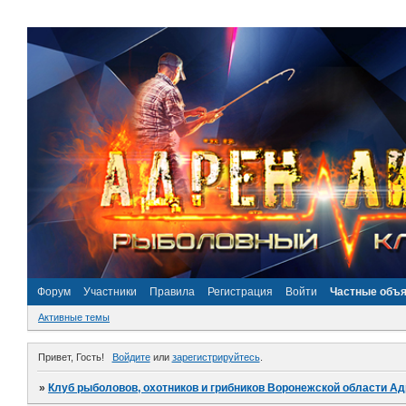
Форум
Участники
Правила
Регистрация
Войти
Частные объ
Активные темы
Привет, Гость!
Войдите
или
зарегистрируйтесь
.
»
Клуб рыболовов, охотников и грибников Воронежской области А