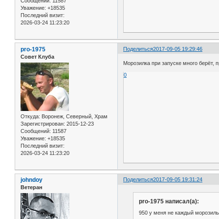
Сообщений:
11587
Уважение:
+18535
Последний визит:
2026-03-24 11:23:20
pro-1975
Поделиться
2017-09-05 19:29:46
Совет Клуба
Морозилка при запуске много берёт, п
0
Откуда:
Воронеж, Северный, Храм
Зарегистрирован
: 2015-12-23
Сообщений:
11587
Уважение:
+18535
Последний визит:
2026-03-24 11:23:20
johndoy
Поделиться
2017-09-05 19:31:24
Ветеран
pro-1975 написал(а):
950 у меня не каждый морозильн