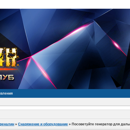
явления
дреналин
»
Снаряжение и оборудование
»
Посоветуйте генератор для даль