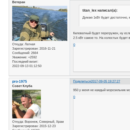
Ветеран
titan_lex написал(а):
Думаю 1кВт будет достаточно, 
Киловатный будет перегружен, ну если
2.5 кВт самое то. На холостых будет
Откуда:
Латная
0
Зарегистрирован
: 2016-11-21
Сообщений:
2664
Уважение:
+2592
Последний визит:
2022-09-13 01:12:50
pro-1975
Поделиться
2017-09-05 19:27:27
Совет Клуба
950 у меня не каждый морозильник може
0
Откуда:
Воронеж, Северный, Храм
Зарегистрирован
: 2015-12-23