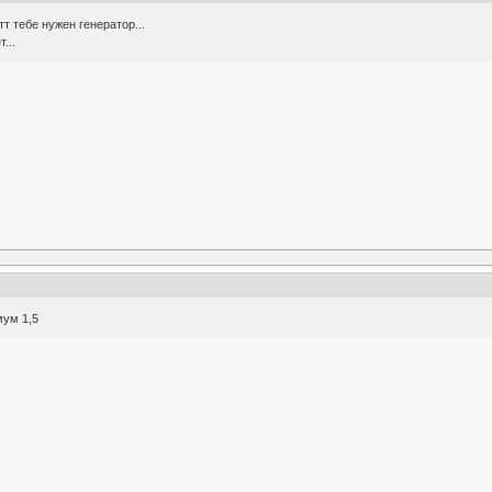
т тебе нужен генератор...
...
мум 1,5