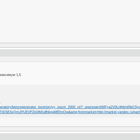
максимум 1,5
.
ika/generatory/benzogenerator_invertornyy_sturm_2000_vt/?_openstat=bWFya2V0Lnlh
SE4xQmJPUEVPZk0tM1dlNkpqMEhnOw&amp;frommarket=http://market.yandex.ru/partn