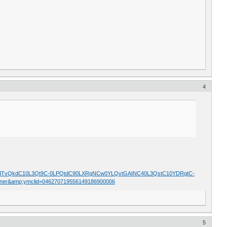
4
bmRleC5ydTvQkdC10L3Qt9C-0LPQtdC90LXRgNCw0YLQvtGAINC40L3QstC10YDRgtC-
er&amp;ymclid=046270719556149186900006
5