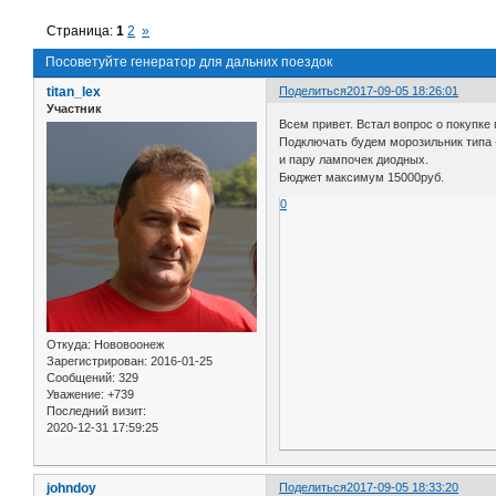
Страница:
1
2
»
Посоветуйте генератор для дальних поездок
titan_lex
Поделиться
2017-09-05 18:26:01
Участник
Всем привет. Встал вопрос о покупке
Подключать будем морозильник типа
и пару лампочек диодных.
Бюджет максимум 15000руб.
0
Откуда:
Нововоонеж
Зарегистрирован
: 2016-01-25
Сообщений:
329
Уважение:
+739
Последний визит:
2020-12-31 17:59:25
johndoy
Поделиться
2017-09-05 18:33:20