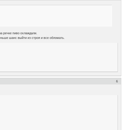
на речке пиво охлаждали.
еньше шанс выйти из строя и все обломать.
6