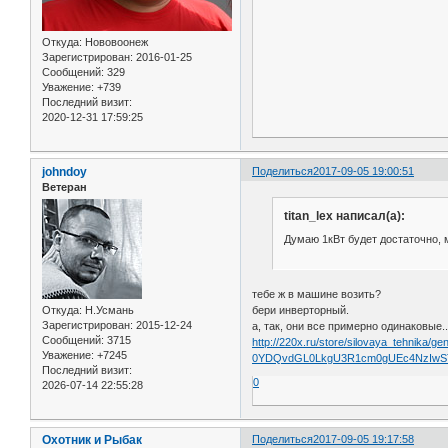
Откуда:
Нововоонеж
Зарегистрирован
: 2016-01-25
Сообщений:
329
Уважение:
+739
Последний визит:
2020-12-31 17:59:25
johndoy
Поделиться
2017-09-05 19:00:51
Ветеран
titan_lex написал(а):
Думаю 1кВт будет достаточно, 
тебе ж в машине возить?
бери инверторный.
Откуда:
Н.Усмань
Зарегистрирован
: 2015-12-24
а, так, они все примерно одинаковые..
Сообщений:
3715
http://220x.ru/store/silovaya_tehn
Уважение:
+7245
0YDQvdGL0LkgU3R1cm0gUEc4NzIwSTtD
Последний визит:
0
2026-07-14 22:55:28
Охотник и Рыбак
Поделиться
2017-09-05 19:17:58