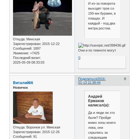
И из-за поворота
выходят трое со
150-ми бурами, в
плащах. И
каждый - под два
метра ростом.
Откуда:
Минская
Зарегистрирован
: 2015-12-22
Сообщений:
1897
Они и по темноте могут
Уважение:
+7425
Последний визит:
0
2025-05-09 08:33:03
Поделиться
2016-
8
Виталий66
01-13 11:38:44
Новичок
Андрей
Ермаков
написал(а):
Да и люди ли это
были? Пройдя
мимо зоны моего
Откуда:
Воронеж ул. Минская
лова, они
Зарегистрирован
: 2015-12-26
скрылись за
Сообщений:
91
следующим