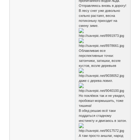
пропитанного водой льда.
Отправляюсь вновь в дорогу!
В лесу снег уже довольно
сильно растаял, весна
потихоньку приходит на
смену зиме.
Облавливаю все
перспективные точки:
затончики, затишки, возле
кустов, возле деревьев
даже с дерева ловил.
Но поклёвок так и не увидел,
пробовал мормышить, тоже
тишина!
В обед решаю всё таки
поддаться стадному
инстинкту и двигаюсь в затон.
А там просто аншлаг, народ