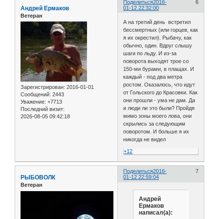
Поделиться
2016-
6
Андрей Ермаков
01-12 22:32:00
Ветеран
А на третий день встретил
бессмертных (или горцев, как
я их окрестил). Рыбачу, как
обычно, один. Вдруг слышу
шаги по льду. И из-за
поворота выходят трое со
150-ми бурами, в плащах. И
каждый - под два метра
ростом. Оказалось, что идут
Зарегистрирован
: 2016-01-01
от Гольского до Красовки. Как
Сообщений:
2443
они прошли - ума не дам. Да
Уважение:
+7713
и люди ли это были? Пройдя
Последний визит:
мимо зоны моего лова, они
2026-08-05 09:42:18
скрылись за следующим
поворотом. И больше я их
никогда не видел
+12
Поделиться
2016-
7
РЫБОВОЛК
01-12 22:59:04
Ветеран
Андрей
Ермаков
написал(а):