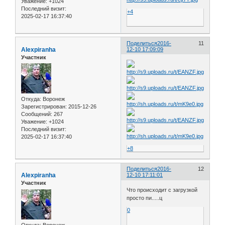
Уважение:
+1024
Последний визит:
+4
2025-02-17 16:37:40
Поделиться
2016-
11
Alexpiranha
12-10 17:09:09
Участник
Откуда:
Воронеж
Зарегистрирован
: 2015-12-26
Сообщений:
267
Уважение:
+1024
Последний визит:
2025-02-17 16:37:40
+8
Поделиться
2016-
12
Alexpiranha
12-10 17:11:01
Участник
Что происходит с загрузкой
просто пи.....ц
0
Откуда:
Воронеж