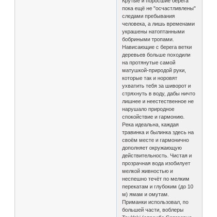
Крутые и поросшие берега
пока ещё не "осчастливлены"
следами пребывания
человека, а лишь временами
украшены натоптанными
бобриными тропами.
Нависающие с берега ветки
деревьев больше походили
на протянутые самой
матушкой-природой руки,
которые так и норовят
ухватить тебя за шиворот и
стряхнуть в воду, дабы ничто
лишнее и неестественное не
нарушало природное
спокойствие и гармонию.
Река идеальна, каждая
травинка и былинка здесь на
своём месте и гармонично
дополняет окружающую
действительность. Чистая и
прозрачная вода изобилует
мелкой живностью и
неспешно течёт по мелким
перекатам и глубоким (до 10
м) ямам и омутам.
Приманки использовал, по
большей части, воблеры