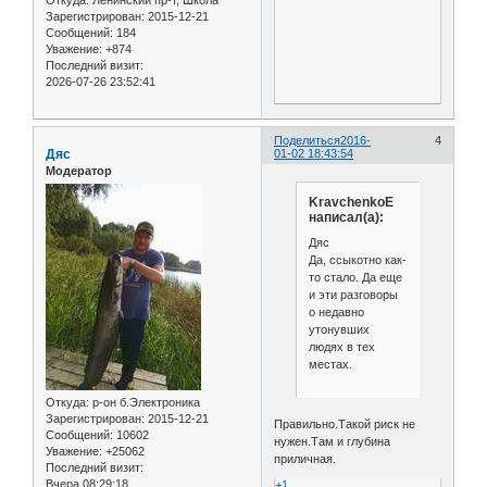
Зарегистрирован
: 2015-12-21
Сообщений:
184
Уважение:
+874
Последний визит:
2026-07-26 23:52:41
Поделиться
2016-
4
Дяс
01-02 18:43:54
Модератор
KravchenkoE
написал(а):
Дяс
Да, ссыкотно как-
то стало. Да еще
и эти разговоры
о недавно
утонувших
людях в тех
местах.
Откуда:
р-он б.Электроника
Зарегистрирован
: 2015-12-21
Правильно.Такой риск не
Сообщений:
10602
нужен.Там и глубина
Уважение:
+25062
приличная.
Последний визит:
Вчера 08:29:18
+1