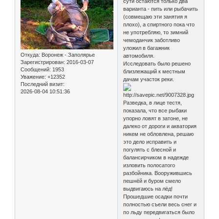
сути остаются только два
варианта - пить или рыбачить
(совмещаю эти занятия я
плохо), а спиртного пока что
не употребляю, то зимний
чемоданчик заботливо
уложил в багажник
Откуда:
Воронеж - Заполярье
автомобиля.
Зарегистрирован
: 2016-03-07
Исследовать было решено
Сообщений:
1953
близлежащий к местным
Уважение:
+12352
дачам участок реки.
Последний визит:
2026-08-04 10:51:36
Разведка, в лице тестя,
показала, что все рыбаки
упорно ловят в затоне, не
далеко от дороги и акватория
никем не обловлена, решаю
это дело исправить и
погулять с блесной и
балансирчиком в надежде
изловить полосатого
разбойника. Вооружившись
пешнёй и буром смело
выдвигаюсь на лёд!
Прошедшие осадки почти
полностью съели весь снег и
по льду передвигаться было