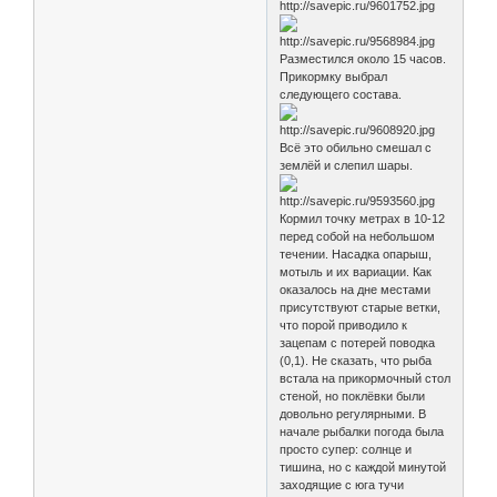
Разместился около 15 часов.
Прикормку выбрал
следующего состава.
Всё это обильно смешал с
землёй и слепил шары.
Кормил точку метрах в 10-12
перед собой на небольшом
течении. Насадка опарыш,
мотыль и их вариации. Как
оказалось на дне местами
присутствуют старые ветки,
что порой приводило к
зацепам с потерей поводка
(0,1). Не сказать, что рыба
встала на прикормочный стол
стеной, но поклёвки были
довольно регулярными. В
начале рыбалки погода была
просто супер: солнце и
тишина, но с каждой минутой
заходящие с юга тучи