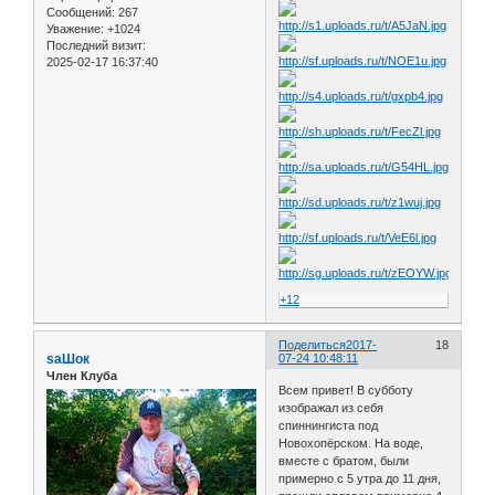
Сообщений:
267
Уважение:
+1024
Последний визит:
2025-02-17 16:37:40
+12
Поделиться
2017-
18
saШок
07-24 10:48:11
Член Клуба
Всем привет! В субботу
изображал из себя
спиннингиста под
Новохопёрском. На воде,
вместе с братом, были
примерно с 5 утра до 11 дня,