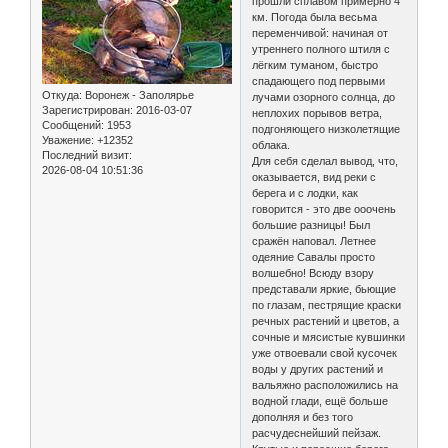
прошли сплавом примерно 4
км. Погода была весьма
переменчивой: начиная от
утреннего полного штиля с
лёгким туманом, быстро
спадающего под первыми
Откуда:
Воронеж - Заполярье
лучами озорного солнца, до
Зарегистрирован
: 2016-03-07
неплохих порывов ветра,
Сообщений:
1953
подгоняющего низколетящие
Уважение:
+12352
облака.
Последний визит:
Для себя сделал вывод, что,
2026-08-04 10:51:36
оказывается, вид реки с
берега и с лодки, как
говорится - это две ооочень
большие разницы! Был
сражён наповал. Летнее
одеяние Савалы просто
волшебно! Всюду взору
представали яркие, бьющие
по глазам, пестрящие краски
речных растений и цветов, а
сочные и мясистые кувшинки
уже отвоевали свой кусочек
воды у других растений и
вальяжно расположились на
водной глади, ещё больше
дополняя и без того
расчудеснейший пейзаж.