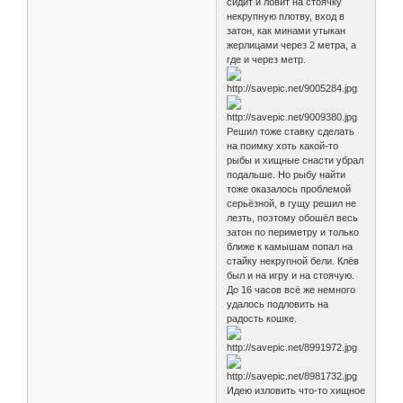
сидит и ловит на стоячку
некрупную плотву, вход в
затон, как минами утыкан
жерлицами через 2 метра, а
где и через метр.
Решил тоже ставку сделать
на поимку хоть какой-то
рыбы и хищные снасти убрал
подальше. Но рыбу найти
тоже оказалось проблемой
серьёзной, в гущу решил не
лезть, поэтому обошёл весь
затон по периметру и только
ближе к камышам попал на
стайку некрупной бели. Клёв
был и на игру и на стоячую.
До 16 часов всё же немного
удалось подловить на
радость кошке.
Идею изловить что-то хищное