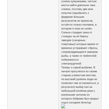
усеяно кувшинками, чистые
места найти довольно таки
сложно, поэтому две мои
попытки порыбачить с
фидером больших
результатов не принесли,
остаётся только поплавок, в
котором я пока не силён.
Сильно страдает река от
стоящих на её берегу
заводов (сахарные,
спиртовые) которые время от
времени устраивают сбросы,
сопровождающиеся замором
рыбы, а также от любителей
побаловаться
электроудочкой.
Теперь о самой рыбалке. В
начале прогулялся по своим
старым уловистым местам,
но высокий уровень воды не
позволил там остановиться, в
результате выбор пал на
небольшой изгибчик реки с
маленьким затоном из
которого бобрами был прорыт
ход в соседнее болотце.