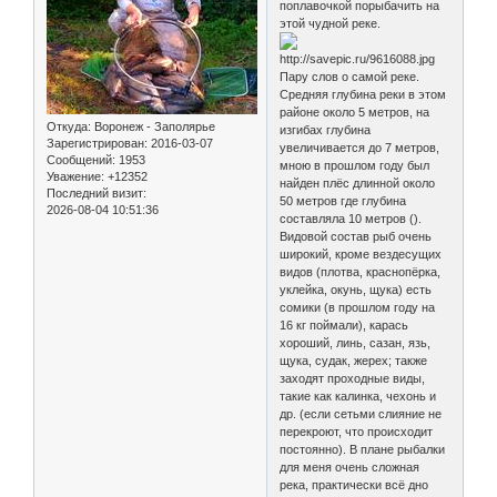
поплавочкой порыбачить на
этой чудной реке.
Пару слов о самой реке.
Средняя глубина реки в этом
районе около 5 метров, на
Откуда:
Воронеж - Заполярье
изгибах глубина
Зарегистрирован
: 2016-03-07
увеличивается до 7 метров,
Сообщений:
1953
мною в прошлом году был
Уважение:
+12352
найден плёс длинной около
Последний визит:
50 метров где глубина
2026-08-04 10:51:36
составляла 10 метров ().
Видовой состав рыб очень
широкий, кроме вездесущих
видов (плотва, краснопёрка,
уклейка, окунь, щука) есть
сомики (в прошлом году на
16 кг поймали), карась
хороший, линь, сазан, язь,
щука, судак, жерех; также
заходят проходные виды,
такие как калинка, чехонь и
др. (если сетьми слияние не
перекроют, что происходит
постоянно). В плане рыбалки
для меня очень сложная
река, практически всё дно