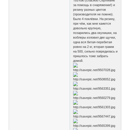
TsuYoki (спасибо Сергеевне
за помощь в снаряжении!) и
резину разных цветов
(производителя не помню).
Было 4 поклёвки. На резину,
при чём, как мне кажется
довольно крупную,
позарились два окунишки, на
воблеры изловил две щучки,
одна вся битая-перебитая
ровно на 2 кг, вторая грамм
на 500, сильно повредилась и
пришлось тоже забрать
домой.