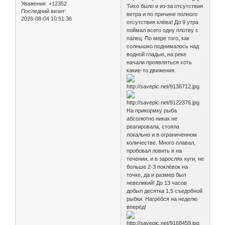
Уважение:
+12352
Тихо было и из-за отсутствия
Последний визит:
ветра и по причине полного
2026-08-04 10:51:36
отсутствия клёва! До 9 утра
поймал всего одну плотву с
палец. По мере того, как
солнышко поднималось над
водной гладью, на реке
начали проявляться хоть
какие-то движения.
На прикормку рыба
абсолютно никак не
реагировала, стояла
локально и в ограниченном
количестве. Много плавал,
пробовал ловить и на
течении, и в зарослях куги, не
больше 2-3 поклёвок на
точке, да и размер был
невеликий! До 13 часов
добыл десятка 1,5 съедобной
рыбки. Нагрёбся на неделю
вперёд!