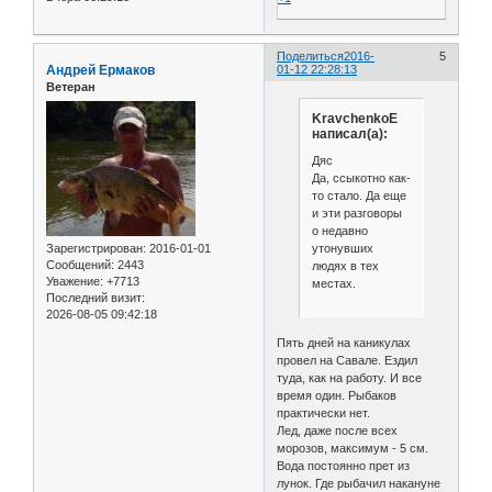
Поделиться
2016-
5
Андрей Ермаков
01-12 22:28:13
Ветеран
KravchenkoE
написал(а):
Дяс
Да, ссыкотно как-
то стало. Да еще
и эти разговоры
о недавно
утонувших
Зарегистрирован
: 2016-01-01
Сообщений:
2443
людях в тех
Уважение:
+7713
местах.
Последний визит:
2026-08-05 09:42:18
Пять дней на каникулах
провел на Савале. Ездил
туда, как на работу. И все
время один. Рыбаков
практически нет.
Лед, даже после всех
морозов, максимум - 5 см.
Вода постоянно прет из
лунок. Где рыбачил накануне