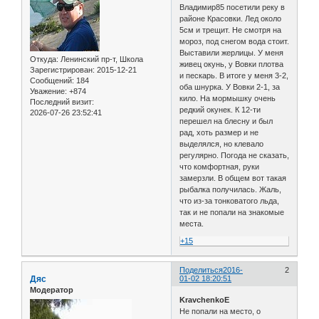
Владимир85 посетили реку в
районе Красовки. Лед около
5см и трещит. Не смотря на
мороз, под снегом вода стоит.
Выставили жерлицы. У меня
Откуда:
Ленинский пр-т, Школа
живец окунь, у Вовки плотва
Зарегистрирован
: 2015-12-21
и пескарь. В итоге у меня 3-2,
Сообщений:
184
оба шнурка. У Вовки 2-1, за
Уважение:
+874
кило. На мормышку очень
Последний визит:
редкий окунек. К 12-ти
2026-07-26 23:52:41
перешел на блесну и был
рад, хоть размер и не
выделялся, но клевало
регулярно. Погода не сказать,
что комфортная, руки
замерзли. В общем вот такая
рыбалка получилась. Жаль,
что из-за тонковатого льда,
так и не попали на знакомые
места.
+15
Поделиться
2016-
2
Дяс
01-02 18:20:51
Модератор
KravchenkoE
Не попали на место, о