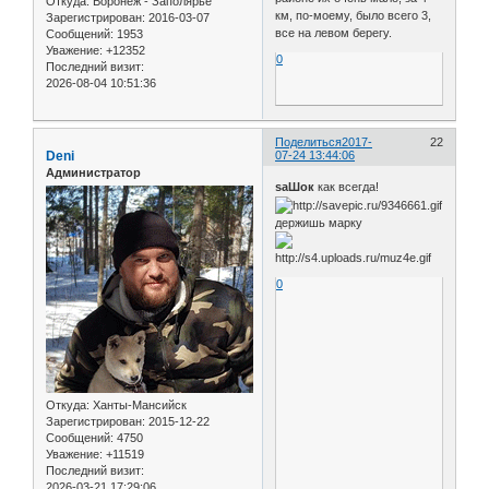
Откуда:
Воронеж - Заполярье
км, по-моему, было всего 3,
Зарегистрирован
: 2016-03-07
все на левом берегу.
Сообщений:
1953
Уважение:
+12352
0
Последний визит:
2026-08-04 10:51:36
Поделиться
2017-
22
Deni
07-24 13:44:06
Администратор
saШок
как всегда!
держишь марку
0
Откуда:
Ханты-Мансийск
Зарегистрирован
: 2015-12-22
Сообщений:
4750
Уважение:
+11519
Последний визит:
2026-03-21 17:29:06