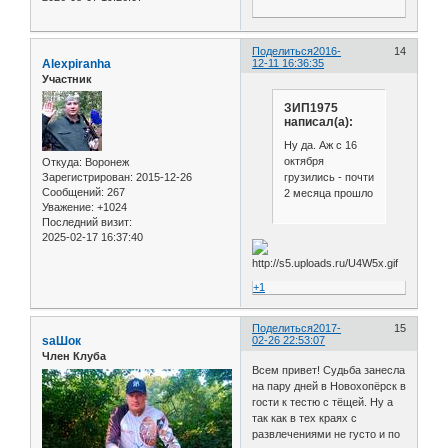
Поделиться
2016-
14
Alexpiranha
12-11 16:36:35
Участник
ЗИП1975
написал(а):
Ну да. Аж с 16
октября
Откуда:
Воронеж
грузились - почти
Зарегистрирован
: 2015-12-26
Сообщений:
267
2 месяца прошло
Уважение:
+1024
Последний визит:
2025-02-17 16:37:40
+1
Поделиться
2017-
15
saШок
02-26 22:53:07
Член Клуба
Всем привет! Судьба занесла
на пару дней в Новохопёрск в
гости к тестю с тёщей. Ну а
так как в тех краях с
развлечениями не густо и по