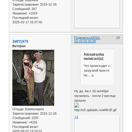
Зарегистрирован
: 2015-12-26
Сообщений:
267
Уважение:
+1024
Последний визит:
2025-02-17 16:37:40
Поделиться
2016-
13
ЗИП1975
12-10 21:32:29
Ветеран
Alexpiranha
написал(а):
Что происходит с
загрузкой просто
пи.....ц
Ну да. Аж с 16 октября
грузились - почти 2 месяца
прошло
Откуда:
Коммунаров
Зарегистрирован
: 2015-12-26
+3
Сообщений:
2297
Уважение:
+4181
Последний визит:
2026-08-07 19:26:07