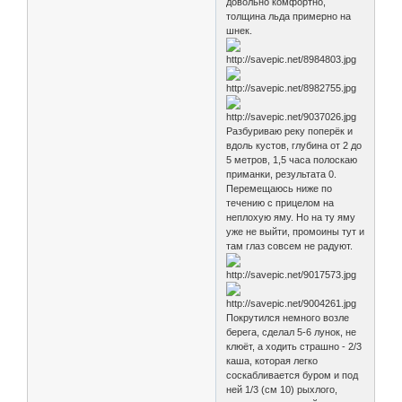
довольно комфортно,
толщина льда примерно на
шнек.
Разбуриваю реку поперёк и
вдоль кустов, глубина от 2 до
5 метров, 1,5 часа полоскаю
приманки, результата 0.
Перемещаюсь ниже по
течению с прицелом на
неплохую яму. Но на ту яму
уже не выйти, промоины тут и
там глаз совсем не радуют.
Покрутился немного возле
берега, сделал 5-6 лунок, не
клюёт, а ходить страшно - 2/3
каша, которая легко
соскабливается буром и под
ней 1/3 (см 10) рыхлого,