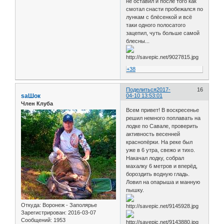
не оставил и после того как
смотал снасти пробежался по
лункам с блёсенкой и всё
таки одного полосатого
зацепил, чуть больше самой
блесны...
+38
Поделиться
2017-
16
saШок
04-10 13:53:01
Член Клуба
Всем привет! В воскресенье
решил немного поплавать на
лодке по Савале, проверить
активность весенней
краснопёрки. На реке был
уже в 6 утра, свежо и тихо.
Накачал лодку, собрал
махалку 6 метров и вперёд,
бороздить водную гладь.
Ловил на опарыша и манную
пышку.
Откуда:
Воронеж - Заполярье
Зарегистрирован
: 2016-03-07
Сообщений:
1953