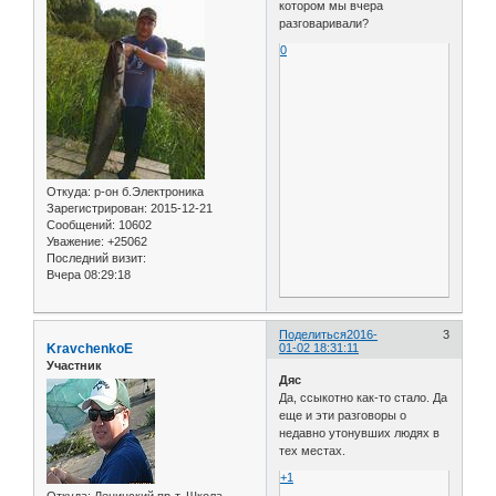
котором мы вчера
разговаривали?
0
Откуда:
р-он б.Электроника
Зарегистрирован
: 2015-12-21
Сообщений:
10602
Уважение:
+25062
Последний визит:
Вчера 08:29:18
Поделиться
2016-
3
KravchenkoE
01-02 18:31:11
Участник
Дяс
Да, ссыкотно как-то стало. Да
еще и эти разговоры о
недавно утонувших людях в
тех местах.
+1
Откуда:
Ленинский пр-т, Школа