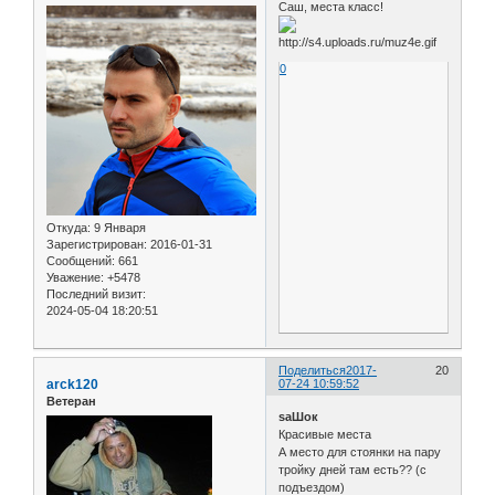
Саш, места класс!
0
Откуда:
9 Января
Зарегистрирован
: 2016-01-31
Сообщений:
661
Уважение:
+5478
Последний визит:
2024-05-04 18:20:51
Поделиться
2017-
20
arck120
07-24 10:59:52
Ветеран
saШок
Красивые места
А место для стоянки на пару
тройку дней там есть?? (с
подъездом)