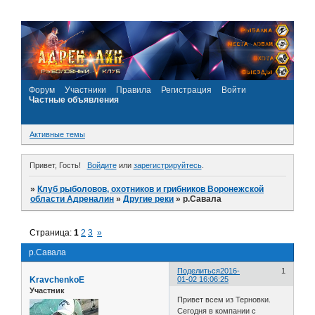
Форум
Участники
Правила
Регистрация
Войти
Частные объявления
Активные темы
Привет, Гость!
Войдите
или
зарегистрируйтесь
.
»
Клуб рыболовов, охотников и грибников Воронежской
области Адреналин
»
Другие реки
»
р.Савала
Страница:
1
2
3
»
р.Савала
Поделиться
2016-
1
KravchenkoE
01-02 16:06:25
Участник
Привет всем из Терновки.
Сегодня в компании с