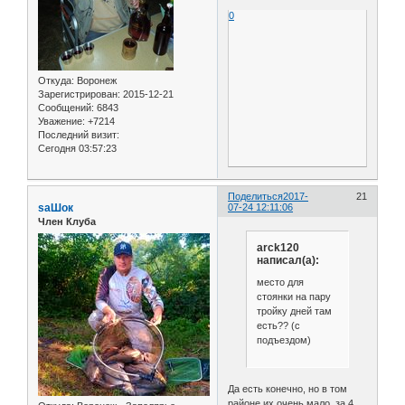
0
Откуда:
Воронеж
Зарегистрирован
: 2015-12-21
Сообщений:
6843
Уважение:
+7214
Последний визит:
Сегодня 03:57:23
Поделиться
2017-
21
saШок
07-24 12:11:06
Член Клуба
arck120
написал(а):
место для
стоянки на пару
тройку дней там
есть?? (с
подъездом)
Да есть конечно, но в том
районе их очень мало, за 4