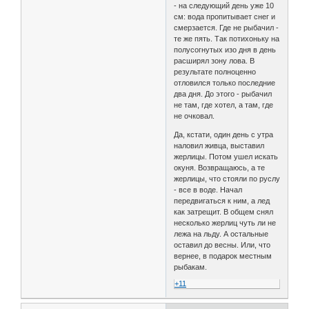
- на следующий день уже 10
см: вода пропитывает снег и
смерзается. Где не рыбачил -
те же пять. Так потихоньку на
полусогнутых изо дня в день
расширял зону лова. В
результате полноценно
отловился только последние
два дня. До этого - рыбачил
не там, где хотел, а там, где
не очковал.
Да, кстати, один день с утра
наловил живца, выставил
жерлицы. Потом ушел искать
окуня. Возвращаюсь, а те
жерлицы, что стояли по руслу
- все в воде. Начал
передвигаться к ним, а лед
как затрещит. В общем снял
несколько жерлиц чуть ли не
лежа на льду. А остальные
оставил до весны. Или, что
вернее, в подарок местным
рыбакам.
+11