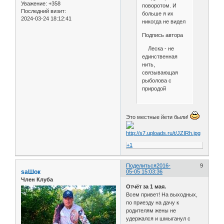
Уважение:
+358
поворотом. И
Последний визит:
больше я их
2024-03-24 18:12:41
никогда не видел
Подпись автора
Леска - не
единственная
нить,
связывающая
рыболова с
природой
Это местные йети были!
+1
Поделиться
2016-
9
saШок
05-05 15:03:36
Член Клуба
Отчёт за 1 мая.
Всем привет! На выходных,
по приезду на дачу к
родителям жены не
удержался и шмыганул с