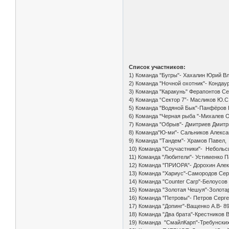
Список участников:
1) Команда "Бугры"- Хахалин Юрий Вл
2) Команда "Ночной охотник"- Кондау
3) Команда "Каракунь" Ферапонтов С
4) Команда “Сектор 7”- Масликов Ю.С
5) Команда "Водяной Бык"-Панфёров 
6) Команда "Черная рыба "-Михалев О
7) Команда "Обрыв"- Дмитриев Дмитри
8) Команда"Ю-ми"- Сальников Алексан
9) Команда "Тандем"- Храмов Павел,
10) Команда "Соучастники"- Небольс
11) Команда "Любители"- Устименко 
12) Команда "ПРИОРА"- Дорохин Алек
13) Команда "Хариус"-Самородов Серг
14) Команда "Counter Carp"-Белоусов
15) Команда "Золотая Чешуя"-Золотар
16) Команда "Петровы"- Петров Серг
17) Команда "Допинг"-Ващенко А.В- 8
18) Команда "Два брата"-Крестников 
19) Команда "СмайлКарп"-Требунских