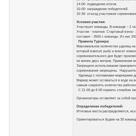
14-00- подведение итогов.
15-00- награждение победителей.
15-30- отъезд участников соревнован
Условия участия:
Участвуют команды. В команде – 2 че
Участие - платное. Стартовый взнос-
составит - 3500 с команды. Из них 2
Правила Турнира:
Максимальное количество удилищ на к
который взвесит рыбу и внесет измен
соревновательного дня будет произве
не менее двух метров. Применение 
Запрещено использование прикормочн
соревнования запрещены. Нарушител
Удилища с поплавками-маркерами дол
Маркер может оставаться в воде на в
самым сократить количество рабочих
С 21-00 до 6-00 кормить спомбом зап
Организаторы оставляют за собой пра
Определение победителей:
Итоговые места распределяются, исхо
Ориентироваться будем на 30 коман