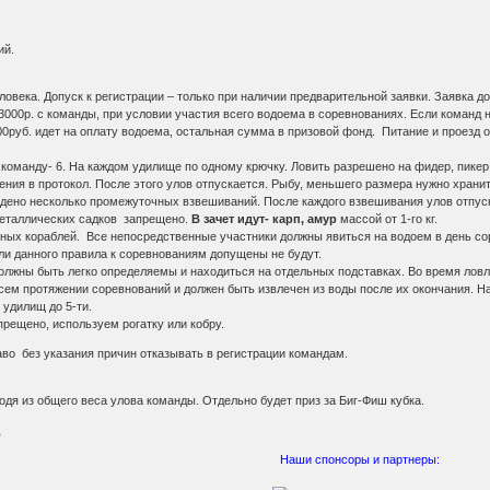
ий.
ловека. Допуск к регистрации – только при наличии предварительной заявки. Заявка 
 3000р. с команды, при условии участия всего водоема в соревнованиях. Если команд н
000руб. идет на оплату водоема, остальная сумма в призовой фонд. Питание и проезд 
оманду- 6. На каждом удилище по одному крючку. Ловить разрешено на фидер, пикер, 
ения в протокол. После этого улов отпускается. Рыбу, меньшего размера нужно храни
дено несколько промежуточных взвешиваний. После каждого взвешивания улов отпуска
металлических садков запрещено.
В зачет идут- карп, амур
массой от 1-го кг.
ых кораблей. Все непосредственные участники должны явиться на водоем в день сор
и данного правила к соревнованиям допущены не будут.
жны быть легко определяемы и находиться на отдельных подставках. Во время ловли 
сем протяжении соревнований и должен быть извлечен из воды после их окончания. Н
 удилищ до 5-ти.
рещено, используем рогатку или кобру.
во без указания причин отказывать в регистрации командам.
дя из общего веса улова команды. Отдельно будет приз за Биг-Фиш кубка.
д
Наши спонсоры и партнеры: