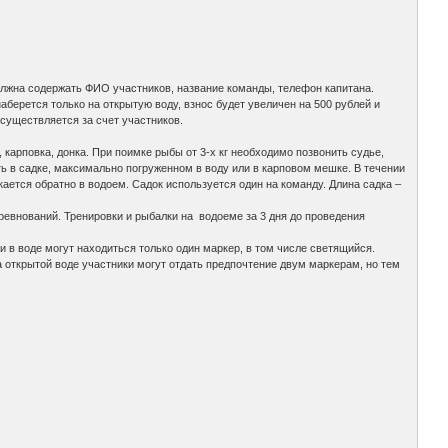
должна содержать ФИО участников, название команды, телефон капитана.
аберется только на открытую воду, взнос будет увеличен на 500 рублей и
осуществляется за счет участников.
карповка, донка. При поимке рыбы от 3-х кг необходимо позвонить судье,
ть в садке, максимально погруженном в воду или в карповом мешке. В течении
ется обратно в водоем. Садок используется один на команду. Длина садка –
евнований. Тренировки и рыбалки на водоеме за 3 дня до проведения
в воде могут находиться только один маркер, в том числе светящийся.
а открытой воде участники могут отдать предпочтение двум маркерам, но тем