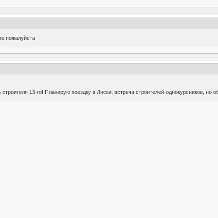
те пожалуйста
троителя 13-го! Планирую поездку в Лиски, встреча строителей-однокурсников, но обе