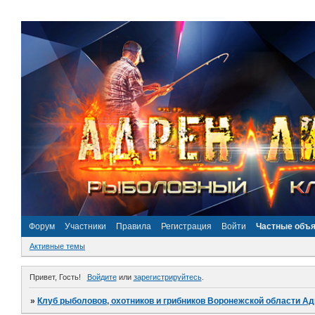
Форум
Участники
Правила
Регистрация
Войти
Частные объ
Активные темы
Привет, Гость!
Войдите
или
зарегистрируйтесь
.
»
Клуб рыболовов, охотников и грибников Воронежской области А