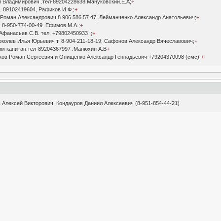
 Владимирович .тел-89204228638.Мануковский.Е.А;
+
. 89102419604, Рафиков И.Ф.;
+
Роман Александрович 8 906 586 57 47, Лейманченко Александр Анатольевич;
+
 8-950-774-00-49 Ефимов М.А.;
+
 Афанасьев С.В. тел. +79802450933 .;
+
токолев Илья Юрьевич т. 8-904-211-18-19; Сафонов Александр Вячеславович;
+
м капитан.тел-89204367997 .Манюхин А.В
+
тков Роман Сергеевич и Онищенко Александр Геннадьевич +79204370098 (смс);
+
 Алексей Викторович, Кондауров Даниил Алексеевич (8-951-854-44-21)