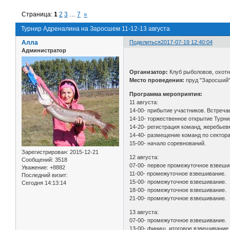
Страница:
1
2
3
…
7
»
Турнир Адреналина на Заросшем 11-12-13 августа
Алла
Поделиться
2017-07-19 12:40:04
Администратор
Организатор:
Клуб рыболовов, охотн
Место проведения:
пруд "Заросший"
Программа мероприятия:
11 августа:
14-00- прибытие участников. Встреча
14-10- торжественное открытие Турни
14-20- регистрация команд, жеребьев
14-40- размещение команд по сектор
15-00- начало соревнований.
Зарегистрирован
: 2015-12-21
12 августа:
Сообщений:
3518
07-00- первое промежуточное взвеши
Уважение:
+8882
11-00- промежуточное взвешивание.
Последний визит:
15-00- промежуточное взвешивание.
Сегодня 14:13:14
18-00- промежуточное взвешивание.
21-00- промежуточное взвешивание.
13 августа:
07-00- промежуточное взвешивание.
13-00- финиш, итоговое взвешивание