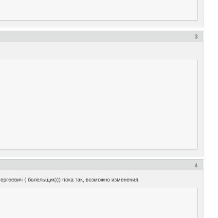
3
4
ргеевич ( болельщик))) пока так, возможно изменения.