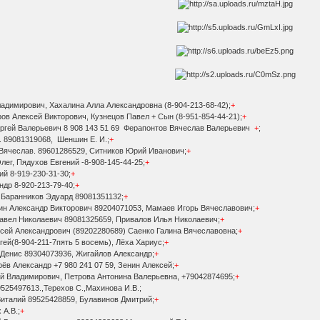
адимирович, Хахалина Алла Александровна (8-904-213-68-42);
+
ров Алексей Викторович, Кузнецов Павел + Сын (8-951-854-44-21);
+
ергей Валерьевич 8 908 143 51 69 Ферапонтов Вячеслав Валерьевич
+
;
. 89081319068, Шеншин Е. И.;
+
Вячеслав. 89601286529, Ситников Юрий Иванович;
+
лег, Пядухов Евгений -8-908-145-44-25;
+
й 8-919-230-31-30;
+
др 8-920-213-79-40;
+
 Баранников Эдуард 89081351132;
+
ин Александр Викторович 89204071053, Мамаев Игорь Вячеславович;
+
Павел Николаевич 89081325659, Привалов Илья Николаевич;
+
сей Александрович (89202280689) Саенко Галина Вячеславовна;
+
ей(8-904-211-7пять 5 восемь), Лёха Хариус;
+
 Денис 89304073936, Жигайлов Александр;
+
ёв Александр +7 980 241 07 59, Зенин Алексей;
+
ей Владимирович, Петрова Антонина Валерьевна, +79042874695;
+
9525497613.,Терехов С.,Махинова И.В.;
Виталий 89525428859, Булавинов Дмитрий;
+
 А.В.;
+