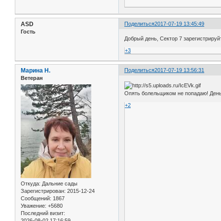
ASD
Поделиться
2017-07-19 13:45:49
Гость
Добрый день, Сектор 7 зарегистрируй
+3
Марина Н.
Поделиться
2017-07-19 13:56:31
Ветеран
Опять болельщиком не попадаю! День с
+2
Откуда:
Дальние сады
Зарегистрирован
: 2015-12-24
Сообщений:
1867
Уважение:
+5680
Последний визит:
2026-08-02 17:16:59