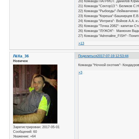
20) Команда ПАТРИОТ. Данилов Юрий
21) Команда "Сектор13 "- Беликов С.Н
22) Команда "Рыбоеды"-Лейманченко 
23) Команда "Кореша"-Башкирцев Е.В.
24) Команда "Интрига"- Войнов А.А. и
25) Команда "Точка 2082"- капитан С
26) Команда "ЛУЖОК"- Манюхин Вади
27) Команда "Adrenaline_FISH"- Пони
+13
ЛёХа_36
Поделиться
2017-07-19 12:53:44
Новичок
Команда "Ночной охотник"- Кондауров
+3
Зарегистрирован
: 2017-05-01
Сообщений:
60
Уважение:
+64