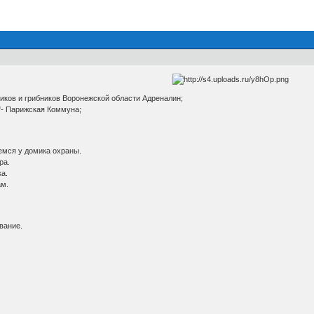
иков и грибников Воронежской области Адреналин;
- Парижская Коммуна;
емся у домика охраны.
ра.
ка.
ам.
вание.
.