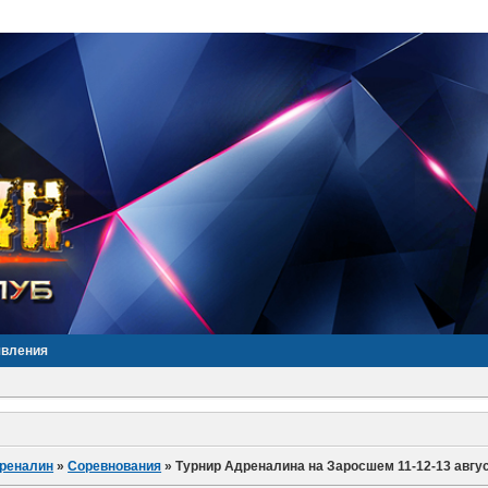
явления
дреналин
»
Соревнования
»
Турнир Адреналина на Заросшем 11-12-13 авгу