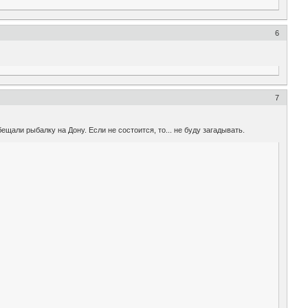
6
7
щали рыбалку на Дону. Если не состоится, то... не буду загадывать.