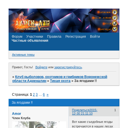
Форум
Участники
Правила
Регистрация
Войти
Частные объявления
Активные темы
Привет, Гость!
Войдите
или
зарегистрируйтесь
.
»
Клуб рыболовов, охотников и грибников Воронежской
области Адреналин
»
Тихая охота
»
За ягодами !!
Страница:
1
2
3
…
6
»
За ягодами !!
Поделиться
2015-
1
Amor
12-30 21:11:10
Член Клуба
Вот какие съедобные ягоды
встречаются в наших лесах