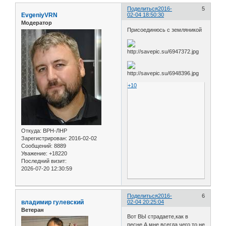
Поделиться
2016-
5
EvgeniyVRN
02-04 18:50:30
Модератор
Присоединюсь с земляникой
+10
Откуда:
ВРН-ЛНР
Зарегистрирован
: 2016-02-02
Сообщений:
8889
Уважение:
+18220
Последний визит:
2026-07-20 12:30:59
Поделиться
2016-
6
владимир гулевский
02-04 20:25:04
Ветеран
Вот ВЫ страдаете,как в
песне.А мне всегда чего то не