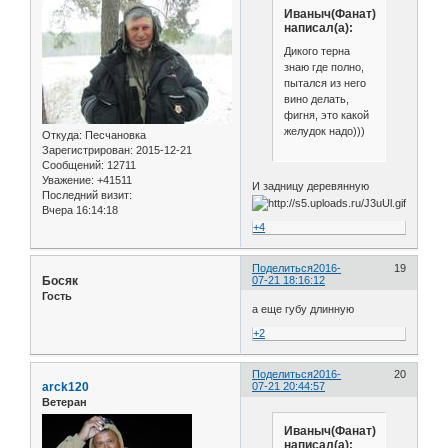
Иваныч(Фанат)
написал(а):
Дикого терна
знаю где полно,
пытался из него
вино делать,
фигня, это какой
желудок надо)))
Откуда:
Песчановка
Зарегистрирован
: 2015-12-21
Сообщений:
12711
Уважение:
+41511
И задницу деревянную
Последний визит:
Вчера 16:14:18
+4
Поделиться
2016-
19
Босяк
07-21 18:16:12
Гость
а еще губу длинную
+2
Поделиться
2016-
20
arck120
07-21 20:44:57
Ветеран
Иваныч(Фанат)
написал(а):