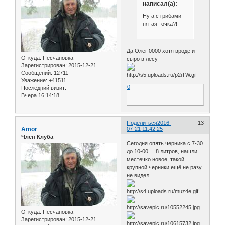
написал(а):
Ну а с грибами
пятая точка?!
Да Олег 0000 хотя вроде и
Откуда:
Песчановка
сыро в лесу
Зарегистрирован
: 2015-12-21
Сообщений:
12711
Уважение:
+41511
0
Последний визит:
Вчера 16:14:18
Поделиться
2016-
13
Amor
07-21 11:42:25
Член Клуба
Сегодня опять черника с 7-30
до 10-00 = 8 литров, нашли
местечко новое, такой
крупной черники ещё не разу
не видел.
Откуда:
Песчановка
Зарегистрирован
: 2015-12-21