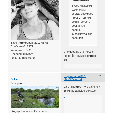
В Семилукском
районе мы
всегда собираем
ягоды. Причем
везде где есть
обширные
поляны. И
киллометраж не
большой.
Зарегистрирован
: 2017-05-03
Сообщений:
2172
Уважение:
+6623
мне часа на 2-3 пока, с
Последний визит:
дорогой...примерно что по
2026-06-18 00:06:02
км.?
0
Поделиться
2017-
28
Joker
06-23 22:45:34
Ветеран
Да от крестов ну в районе + -
15км, ну дальше больше.
0
Откуда:
Воронеж, Северный.