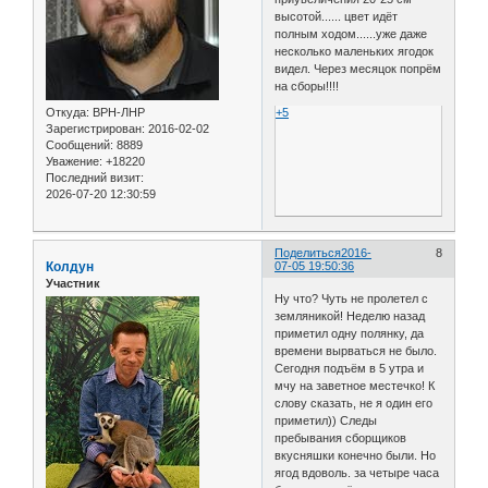
высотой...... цвет идёт
полным ходом......уже даже
несколько маленьких ягодок
видел. Через месяцок попрём
на сборы!!!!
Откуда:
ВРН-ЛНР
+5
Зарегистрирован
: 2016-02-02
Сообщений:
8889
Уважение:
+18220
Последний визит:
2026-07-20 12:30:59
Поделиться
2016-
8
Колдун
07-05 19:50:36
Участник
Ну что? Чуть не пролетел с
земляникой! Неделю назад
приметил одну полянку, да
времени вырваться не было.
Сегодня подъём в 5 утра и
мчу на заветное местечко! К
слову сказать, не я один его
приметил)) Следы
пребывания сборщиков
вкусняшки конечно были. Но
ягод вдоволь. за четыре часа