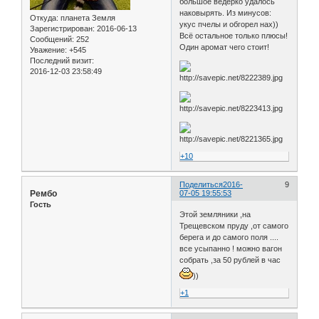
большое ведёрко удалось
наковырять. Из минусов:
Откуда:
планета Земля
укус пчелы и обгорел нах))
Зарегистрирован
: 2016-06-13
Всё остальное только плюсы!
Сообщений:
252
Один аромат чего стоит!
Уважение:
+545
Последний визит:
2016-12-03 23:58:49
+10
Поделиться
2016-
9
Рембо
07-05 19:55:53
Гость
Этой земляники ,на
Трещевском пруду ,от самого
берега и до самого поля ....
все усыпанно ! можно вагон
собрать ,за 50 рублей в час
))
+1