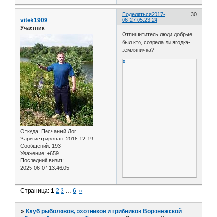
Поделиться
2017-
30
vitek1909
06-27 05:23:24
Участник
Отпишититесь люди добрые
был кто, созрела ли ягодка-
земляничка?
0
Откуда:
Песчаный Лог
Зарегистрирован
: 2016-12-19
Сообщений:
193
Уважение:
+659
Последний визит:
2025-06-07 13:46:05
Страница:
1
2
3
…
6
»
»
Клуб рыболовов, охотников и грибников Воронежской