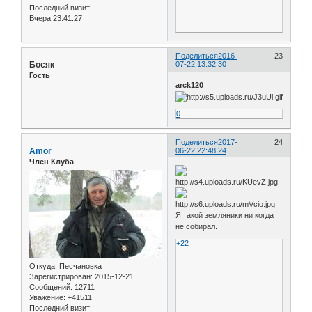
Последний визит:
Вчера 23:41:27
Поделиться
2016-
23
Босяк
07-22 13:32:30
Гость
arck120
0
Поделиться
2017-
24
Amor
06-22 22:48:24
Член Клуба
Я такой земляники ни когда
не собирал.
+22
Откуда:
Песчановка
Зарегистрирован
: 2015-12-21
Сообщений:
12711
Уважение:
+41511
Последний визит: