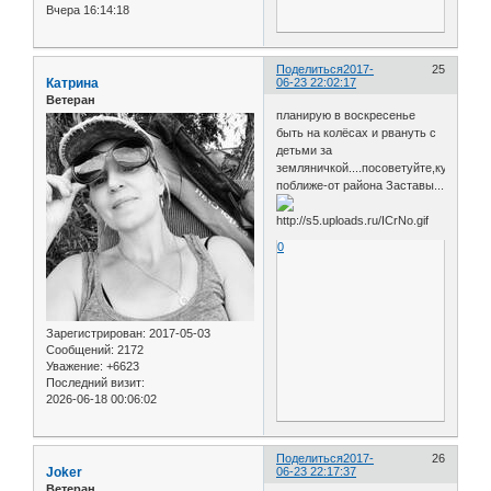
Вчера 16:14:18
Поделиться
2017-
25
Катрина
06-23 22:02:17
Ветеран
планирую в воскресенье
быть на колёсах и рвануть с
детьми за
земляничкой....посоветуйте,куда
поближе-от района Заставы...
0
Зарегистрирован
: 2017-05-03
Сообщений:
2172
Уважение:
+6623
Последний визит:
2026-06-18 00:06:02
Поделиться
2017-
26
Joker
06-23 22:17:37
Ветеран