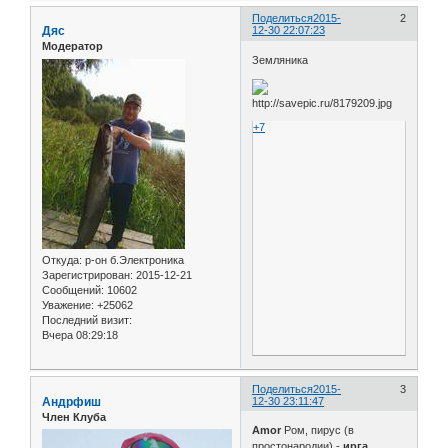
Поделиться
2015-
2
Дяс
12-30 22:07:23
Модератор
Земляника
+7
Откуда:
р-он б.Электроника
Зарегистрирован
: 2015-12-21
Сообщений:
10602
Уважение:
+25062
Последний визит:
Вчера 08:29:18
Поделиться
2015-
3
Андрфиш
12-30 23:11:47
Член Клуба
Amor
Ром, пирус (в
простонародии) -
ирга
.