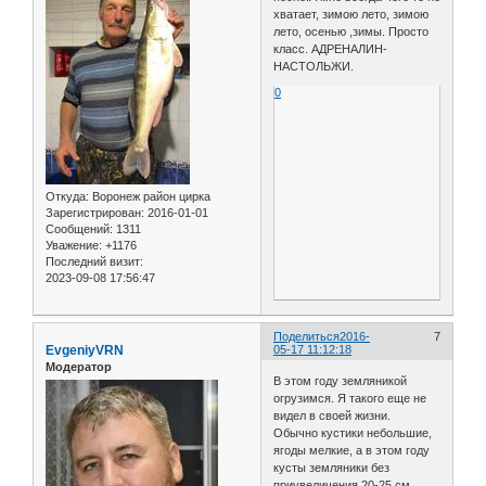
хватает, зимою лето, зимою
лето, осенью ,зимы. Просто
класс. АДРЕНАЛИН-
НАСТОЛЬЖИ.
0
Откуда:
Воронеж район цирка
Зарегистрирован
: 2016-01-01
Сообщений:
1311
Уважение:
+1176
Последний визит:
2023-09-08 17:56:47
Поделиться
2016-
7
EvgeniyVRN
05-17 11:12:18
Модератор
В этом году земляникой
огрузимся. Я такого еще не
видел в своей жизни.
Обычно кустики небольшие,
ягоды мелкие, а в этом году
кусты земляники без
приувеличения 20-25 см