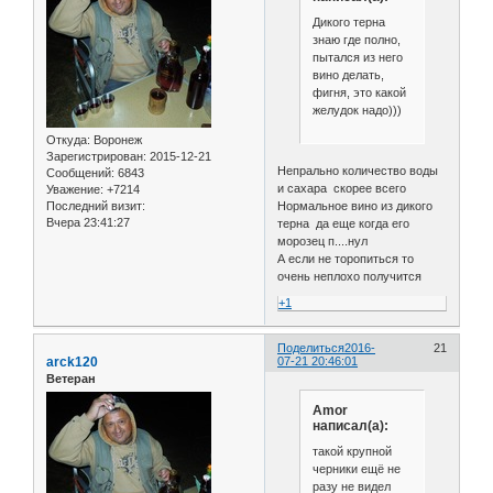
Дикого терна
знаю где полно,
пытался из него
вино делать,
фигня, это какой
желудок надо)))
Откуда:
Воронеж
Зарегистрирован
: 2015-12-21
Непрально количество воды
Сообщений:
6843
и сахара скорее всего
Уважение:
+7214
Нормальное вино из дикого
Последний визит:
Вчера 23:41:27
терна да еще когда его
морозец п....нул
А если не торопиться то
очень неплохо получится
+1
Поделиться
2016-
21
arck120
07-21 20:46:01
Ветеран
Amor
написал(а):
такой крупной
черники ещё не
разу не видел