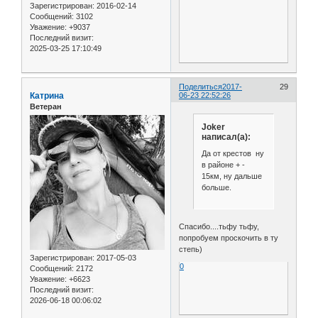
Зарегистрирован
: 2016-02-14
Сообщений:
3102
Уважение:
+9037
Последний визит:
2025-03-25 17:10:49
Поделиться
2017-
29
Катрина
06-23 22:52:26
Ветеран
Joker
написал(а):
Да от крестов ну
в районе + -
15км, ну дальше
больше.
Спасибо....тьфу тьфу,
попробуем проскочить в ту
степь)
Зарегистрирован
: 2017-05-03
0
Сообщений:
2172
Уважение:
+6623
Последний визит:
2026-06-18 00:06:02