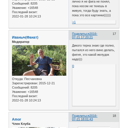
лично я не фига не понял,
Сообщений:
8205
пока носом не ткнешь в
Уважение:
+16548
живую, тогда буду знать, а
Последний визит:
пока это все картинки))))))
2022-01-28 10:24:13
+1
Поделиться
2016-
17
Иваныч(Фанат)
07-21 17:20:21
Модератор
Дикого терна знаю где полно,
пытался из него вино делать,
фигня, это какой желудок
надо)))
0
Откуда:
Песчановка
Зарегистрирован
: 2015-12-21
Сообщений:
8205
Уважение:
+16548
Последний визит:
2022-01-28 10:24:13
Поделиться
2016-
18
Amor
07-21 18:01:43
Член Клуба