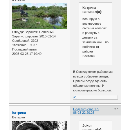
Катрина
написал(а):
планирую в
воскресенье
быть на колёсах
Откуда:
Воронеж, Северный.
и рвануть с
Зарегистрирован
: 2016-02-14
детьми за
Сообщений:
3102
земляничкой....посоветуйте,куд
Уважение:
+9037
поближе-от
Последний визит:
района
2025-03-25 17:10:49
Заставы...
В Семилукском районе мы
всегда собираем ягоды.
Причем везде где есть
обширные поляны. И
киллометраж не большой.
+1
Поделиться
2017-
27
Катрина
06-23 22:20:26
Ветеран
Joker
написал(а):