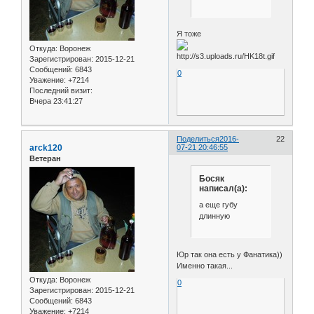
Я тоже
Откуда:
Воронеж
Зарегистрирован
: 2015-12-21
Сообщений:
6843
0
Уважение:
+7214
Последний визит:
Вчера 23:41:27
Поделиться
2016-
22
arck120
07-21 20:46:55
Ветеран
Босяк
написал(а):
а еще губу
длинную
Юр так она есть у Фанатика))
Именно такая...
Откуда:
Воронеж
0
Зарегистрирован
: 2015-12-21
Сообщений:
6843
Уважение:
+7214