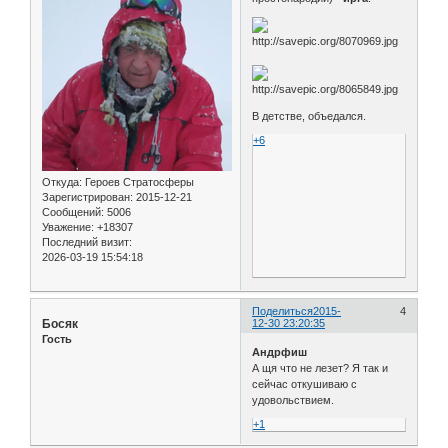
В детстве, объедался.
+6
Откуда:
Героев Стратосферы
Зарегистрирован
: 2015-12-21
Сообщений:
5006
Уважение:
+18307
Последний визит:
2026-03-19 15:54:18
Поделиться
2015-
4
Босяк
12-30 23:20:35
Гость
Андрфиш
А щя что не лезет? Я так и
сейчас откушиваю с
удовольствием.
+1