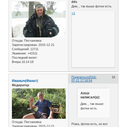
dds
Дим, , так выше фотки есть.
+1
Откуда:
Песчановка
Зарегистрирован
: 2015-12-21
Сообщений:
12711
Уважение:
+41511
Последний визит:
Вчера 16:14:18
Поделиться
2016-
16
Иваныч(Фанат)
07-21 17:18:54
Модератор
Amor
написал(а):
Дим, , так выше
фотки есть.
Откуда:
Песчановка
Рома, фотки есть, но вот
Зарегистрирован
: 2015-12-21