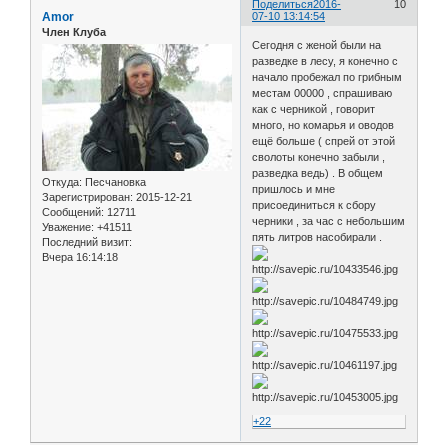
Поделиться
2016-
10
Amor
07-10 13:14:54
Член Клуба
Сегодня с женой были на
разведке в лесу, я конечно с
начало пробежал по грибным
местам 00000 , спрашиваю
как с черникой , говорит
много, но комарья и оводов
ещё больше ( спрей от этой
сволоты конечно забыли ,
разведка ведь) . В общем
Откуда:
Песчановка
пришлось и мне
Зарегистрирован
: 2015-12-21
присоединиться к сбору
Сообщений:
12711
черники , за час с небольшим
Уважение:
+41511
пять литров насобирали .
Последний визит:
Вчера 16:14:18
+22