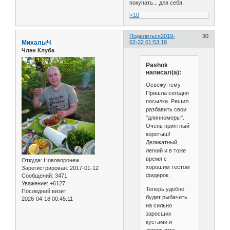
покупать... для себя.
+10
Поделиться
2019-
30
МиxалыЧ
02-22 01:53:19
Член Клуба
Pashok
написал(а):
Освежу тему.
Пришла сегодня
посылка. Решил
разбавить свои
"длинномеры".
Очень приятный
коротыш!
Деликатный,
легкий и в тоже
время с
Откуда:
Нововоронеж
хорошим тестом
Зарегистрирован
: 2017-01-12
фидерок.
Сообщений:
3471
Уважение:
+6127
Теперь удобно
Последний визит:
будет рыбачить
2026-04-18 00:45:11
на сильно
заросших
кустами и
деревьями