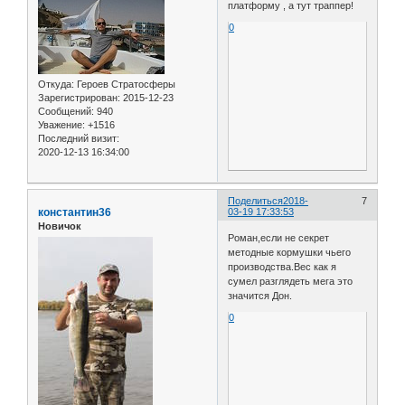
платформу , а тут траппер!
0
Откуда:
Героев Стратосферы
Зарегистрирован
: 2015-12-23
Сообщений:
940
Уважение:
+1516
Последний визит:
2020-12-13 16:34:00
Поделиться
2018-
7
константин36
03-19 17:33:53
Новичок
Роман,если не секрет
методные кормушки чьего
производства.Вес как я
сумел разглядеть мега это
значится Дон.
0