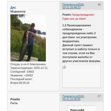
Поделиться
2018-
16
Дяс
03-21 20:48:23
Модератор
Рембо
Предупреждение!
Один шаг до бани!
1.2 Провоцирование
собеседников -
предупреждение либо 2
дня бани -на усмотрение
модератора.
Данный пункт правил
вступает в работу только в
том случае, если на Вас
поступили жалобы от
других участников форума.
Откуда:
р-он б.Электроника
+5
Зарегистрирован
: 2015-12-21
Сообщений:
10602
Уважение:
+25062
Последний визит:
Вчера 08:29:18
Поделиться
2018-
17
Рембо
03-21 21:08:05
Гость
Виктор84