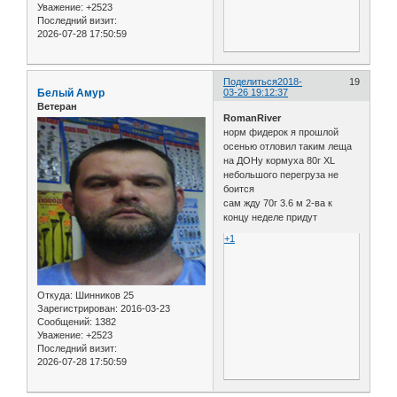
Уважение:
+2523
Последний визит:
2026-07-28 17:50:59
Поделиться
2018-
19
Белый Амур
03-26 19:12:37
Ветеран
RomanRiver
норм фидерок я прошлой
осенью отловил таким леща
на ДОНу кормуха 80г XL
небольшого перегруза не
боится
сам жду 70г 3.6 м 2-ва к
концу неделе придут
+1
Откуда:
Шинников 25
Зарегистрирован
: 2016-03-23
Сообщений:
1382
Уважение:
+2523
Последний визит:
2026-07-28 17:50:59