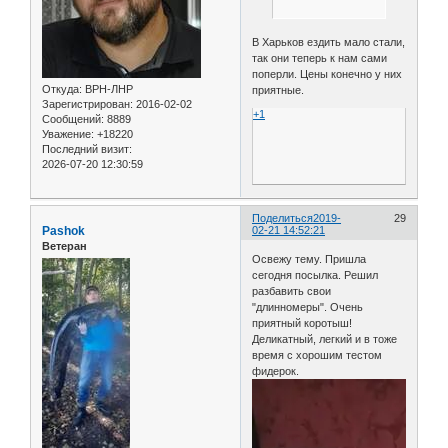
В Харьков ездить мало стали,
так они теперь к нам сами
поперли. Цены конечно у них
Откуда:
ВРН-ЛНР
приятные.
Зарегистрирован
: 2016-02-02
+1
Сообщений:
8889
Уважение:
+18220
Последний визит:
2026-07-20 12:30:59
Поделиться
2019-
29
Pashok
02-21 14:52:21
Ветеран
Освежу тему. Пришла
сегодня посылка. Решил
разбавить свои
"длинномеры". Очень
приятный коротыш!
Деликатный, легкий и в тоже
время с хорошим тестом
фидерок.