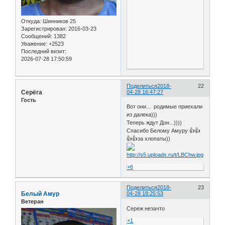
Откуда:
Шинников 25
Зарегистрирован
: 2016-03-23
Сообщений:
1382
Уважение:
+2523
Последний визит:
2026-07-28 17:50:59
Поделиться
2018-
22
Серёга
04-28 16:47:27
Гость
Вот они... родимые приехали
из далека)))
Теперь ждут Дон...))))
Спасибо Белому Амуру 👍👍
👍👍за хлопаты))
+6
Поделиться
2018-
23
Белый Амур
04-28 18:25:53
Ветеран
Сереж незачто
+1