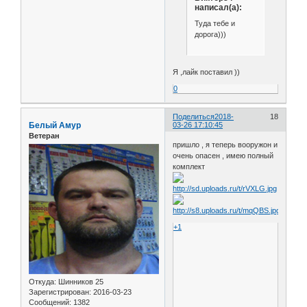
написал(а):
Туда тебе и
дорога)))
Я ,лайк поставил ))
0
Поделиться
2018-
18
Белый Амур
03-26 17:10:45
Ветеран
пришло , я теперь вооружон и
очень опасен , имею полный
комплект
+1
Откуда:
Шинников 25
Зарегистрирован
: 2016-03-23
Сообщений:
1382