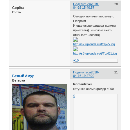
Поделиться
2018-
20
Серёга
04-16 15:40:57
Гость
Сегодня получил посылку от
Fishpoint
И еще скоро фидера должны
приехать)) и можно ехать
открывать сезон))
+10
Поделиться
2018-
21
Белый Амур
04-16 19:27:29
Ветеран
RomanRiver
катушка салмо фидер 4000
0