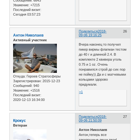
Сообщений:
6843
Уважение:
+7215
Последний визит:
Сегодня 03:57:23
Поделиться
2018-
26
Антон Николаев
09-06 19:16:25
Активный участник
Вчера наконец то получил
пикер вирмы флагман тестом
до 40 г и длинной 2.4. В
комплекте 2 квивера уголь
0.75 и 1 oz. Очень
понравился строй до сих пор
не пойму)) Да и с матчевыми
Откуда:
Героев Стратосферы
кольцами здорово
Зарегистрирован
: 2015-12-23
придумали.
Сообщений:
940
Уважение:
+1516
+1
Последний визит:
2020-12-13 16:34:00
Поделиться
2018-
27
Крокус
09-06 21:50:09
Ветеран
Антон Николаев
Антон,теперь все
закилошные лещи твои!