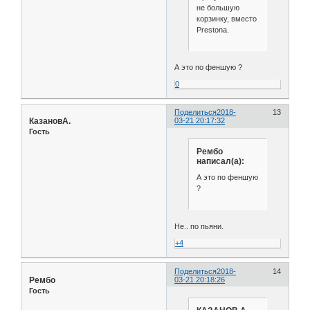
не большую
корзинку, вместо
Prestonа.
А это по феншую ?
0
Поделиться
2018-
13
КазановА.
03-21 20:17:32
Гость
Рембо
написал(а):
А это по феншую
?
Не.. по пьяни.
+4
Поделиться
2018-
14
Рембо
03-21 20:18:26
Гость