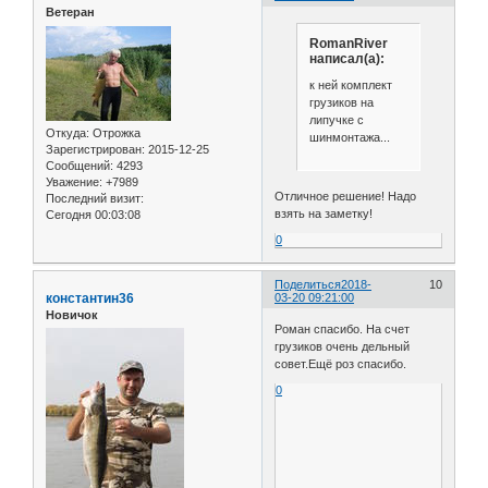
Ветеран
RomanRiver
написал(а):
к ней комплект
грузиков на
липучке с
Откуда:
Отрожка
шинмонтажа...
Зарегистрирован
: 2015-12-25
Сообщений:
4293
Уважение:
+7989
Отличное решение! Надо
Последний визит:
взять на заметку!
Сегодня 00:03:08
0
Поделиться
2018-
10
константин36
03-20 09:21:00
Новичок
Роман спасибо. На счет
грузиков очень дельный
совет.Ещё роз спасибо.
0