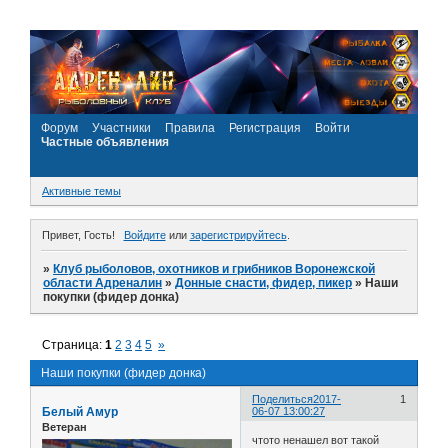
Форум
Участники
Правила
Регистрация
Войти
Частные объявления
Активные темы
Привет, Гость!
Войдите
или
зарегистрируйтесь
.
»
Клуб рыболовов, охотников и грибников Воронежской
области Адреналин
»
Донные снасти, фидер, пикер
»
Наши
покупки (фидер донка)
Страница:
1
2
3
4
5
»
Наши покупки (фидер донка)
Поделиться
2017-
1
Белый Амур
06-07 13:00:27
Ветеран
чтото ненашел вот такой