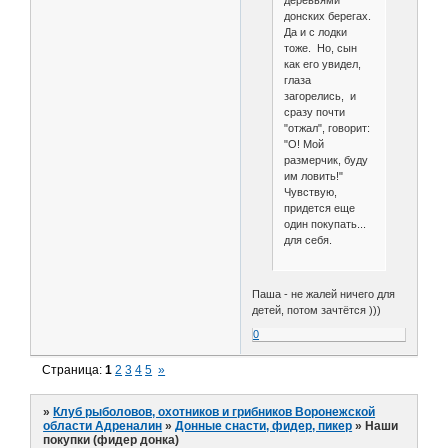
донских берегах.
Да и с лодки
тоже. Но, сын
как его увидел,
глаза
загорелись, и
сразу почти
"отжал", говорит:
"О! Мой
размерчик, буду
им ловить!"
Чувствую,
придется еще
один покупать...
для себя.
Паша - не жалей ничего для
детей, потом зачтётся )))
0
Страница:
1
2
3
4
5
»
»
Клуб рыболовов, охотников и грибников Воронежской
области Адреналин
»
Донные снасти, фидер, пикер
»
Наши
покупки (фидер донка)