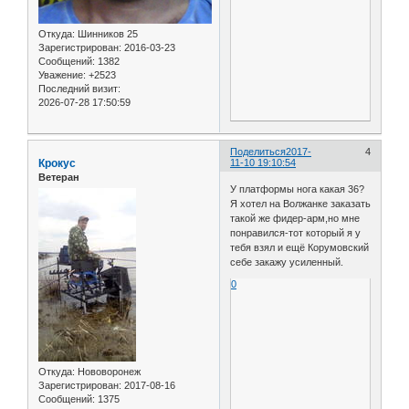
Откуда:
Шинников 25
Зарегистрирован
: 2016-03-23
Сообщений:
1382
Уважение:
+2523
Последний визит:
2026-07-28 17:50:59
Поделиться
2017-
4
Крокус
11-10 19:10:54
Ветеран
У платформы нога какая 36?
Я хотел на Волжанке заказать
такой же фидер-арм,но мне
понравился-тот который я у
тебя взял и ещё Корумовский
себе закажу усиленный.
0
Откуда:
Нововоронеж
Зарегистрирован
: 2017-08-16
Сообщений:
1375