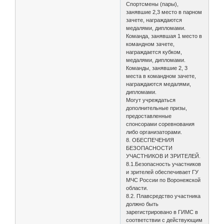
Спортсмены (пары),
занявшие 2,3 место в парном
зачете, награждаются
медалями, дипломами.
Команда, занявшая 1 место в
командном зачете,
награждается кубком,
медалями, дипломами.
Команды, занявшие 2, 3
места в командном зачете,
награждаются медалями,
дипломами.
Могут учреждаться
дополнительные призы,
предоставленные
спонсорами соревнования
либо организаторами.
8. ОБЕСПЕЧЕНИЯ
БЕЗОПАСНОСТИ
УЧАСТНИКОВ И ЗРИТЕЛЕЙ.
8.1.Безопасность участников
и зрителей обеспечивает ГУ
МЧС России по Воронежской
области.
8.2. Плавсредство участника
должно быть
зарегистрировано в ГИМС в
соответствии с действующим