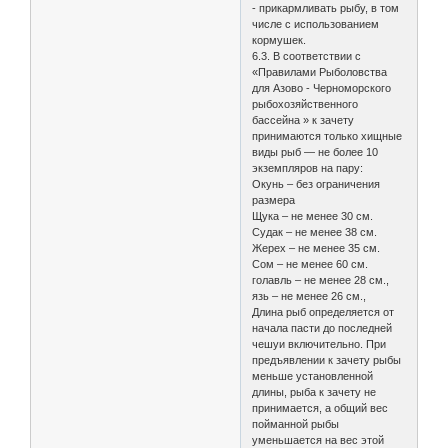
- прикармливать рыбу, в том
числе с использованием
кормушек.
6.3. В соответствии с
«Правилами Рыболовства
для Азово - Черноморского
рыбохозяйственного
бассейна » к зачету
принимаются только хищные
виды рыб — не более 10
экземпляров на пару:
Окунь – без ограничения
размера
Щука – не менее 30 см.
Судак – не менее 38 см.
Жерех – не менее 35 см.
Сом – не менее 60 см.
голавль – не менее 28 см.,
язь – не менее 26 см.,
Длина рыб определяется от
начала пасти до последней
чешуи включительно. При
предъявлении к зачету рыбы
меньше установленной
длины, рыба к зачету не
принимается, а общий вес
пойманной рыбы
уменьшается на вес этой