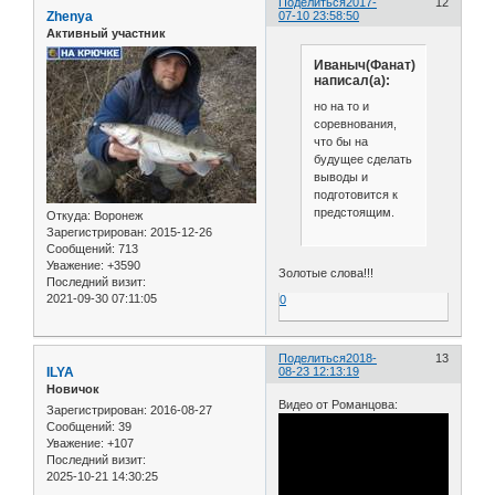
Поделиться
2017-
12
Zhenya
07-10 23:58:50
Активный участник
Иваныч(Фанат)
написал(а):
но на то и
соревнования,
что бы на
будущее сделать
выводы и
подготовится к
предстоящим.
Откуда:
Воронеж
Зарегистрирован
: 2015-12-26
Сообщений:
713
Уважение:
+3590
Золотые слова!!!
Последний визит:
2021-09-30 07:11:05
0
Поделиться
2018-
13
ILYA
08-23 12:13:19
Новичок
Видео от Романцова:
Зарегистрирован
: 2016-08-27
Сообщений:
39
Уважение:
+107
Последний визит:
2025-10-21 14:30:25