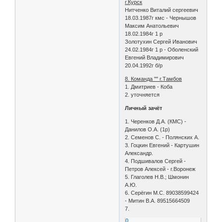
г.Курск
Нитченко Виталий сергеевич
18.03.1987г кмс - Чернышов
Максим Анатольевич
18.02.1984г 1 р
Золотухин Сергей Иванович
24.02.1984г 1 р - Оболенский
Евгений Владимирович
20.04.1992г б/р
8. Команда "" г.Тамбов
1. Дмитриев - Коба
2. уточняется
Личный зачёт
1. Черенков Д.А. (КМС) -
Данилов О.А. (1р)
2. Семенов С. - Полянских А.
3. Гоцкин Евгений - Картушин
Александр.
4. Подшивалов Сергей -
Петров Алексей - г.Воронеж
5. Глаголев Н.В.; Шмонин
А.Ю.
6. Серёгин М.С. 89038599424
- Митин В.А. 89515664509
7.
0