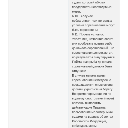
судьи, который обязан
предпринять необходимые
меры.
6.10. В случае
неблагоприятных погодных
условий соревнования могут
быть перенесены.
6.11. Прочие условия:
Участники, начавшие ловить
или пробовать ловить рыбу
до начала соревнований - на
соревнования допускаются,
но результаты аннулируются.
Пойманная рыба до начала
соревнований должна быть
отпущена.
В случае начала грозы
соревнования немедленно
прекращаются, спортсмены
должны укрыться на берегу.
Во время перемещения по
водоему спортсмены (пары)
обязаны выполнять
действующие Правила
пользования маломерными
судами на водных объектах
Российской Федерации,
соблюдать меры