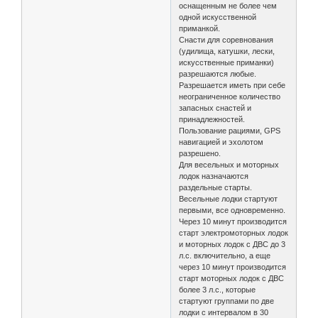
оснащенным не более чем
одной искусственной
приманкой.
Снасти для соревнования
(удилища, катушки, лески,
искусственные приманки)
разрешаются любые.
Разрешается иметь при себе
неограниченное количество
запасных снастей и
принадлежностей.
Пользование рациями, GPS
навигацией и эхолотом
разрешено.
Для весельных и моторных
лодок назначаются
раздельные старты.
Весельные лодки стартуют
первыми, все одновременно.
Через 10 минут производится
старт электромоторных лодок
и моторных лодок с ДВС до 3
л.с. включительно, а еще
через 10 минут производится
старт моторных лодок с ДВС
более 3 л.с., которые
стартуют группами по две
лодки с интервалом в 30