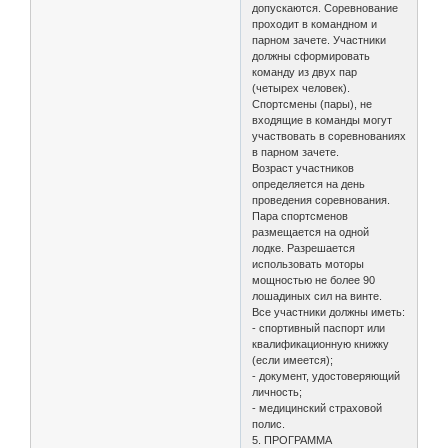
допускаются. Соревнование
проходит в командном и
парном зачете. Участники
должны сформировать
команду из двух пар
(четырех человек).
Спортсмены (пары), не
входящие в команды могут
участвовать в соревнованиях
в парном зачете.
Возраст участников
определяется на день
проведения соревнования.
Пара спортсменов
размещается на одной
лодке. Разрешается
использовать моторы
мощностью не более 90
лошадиных сил на винте.
Все участники должны иметь:
- спортивный паспорт или
квалификационную книжку
(если имеется);
- документ, удостоверяющий
личность;
- медицинский страховой
полис.
5. ПРОГРАММА