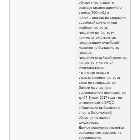
обязан внести залог в
размере организационного
взноса (600 руб.) и
присутствовать на заседании
судейской коллегии при
разборе протеста;
-решение по протесту
принимается открытым
голосованием судейской
коллегии по большинству
голосов;
-решение судейской коллегии
по протесту является
окончательным;
- в случае отказа в
удовлетворении протеста
залог не возвращается;
Заявки на участие в
соревнованиях принимаются
до 07 Июля 2017 года - на
интернет-сайте ВРОО
«Федерация рыболовного
спорта Воронежской
области» по адресу:
wwwfrsvo.ru.
Данное положение является
официальным вызовом на
соревнования.