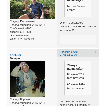
написал(а):
Место сбора и
старта.
Откуда:
Песчановка
О, опять рядышком,
Зарегистрирован
: 2015-12-21
поприсутствовать на финише
Сообщений:
8205
возможно???
Уважение:
+16548
Последний визит:
0
2022-01-28 10:24:13
Поделиться
2017-
4
arck120
07-03 12:10:30
Ветеран
Zhenya
написал(а):
08 июля 2017
года (суббота)
09 июля 2076г
.
(воскресенье)
Откуда:
Воронеж
Вот это соревнования -
Зарегистрирован
: 2015-12-21
победитель-выживший)))