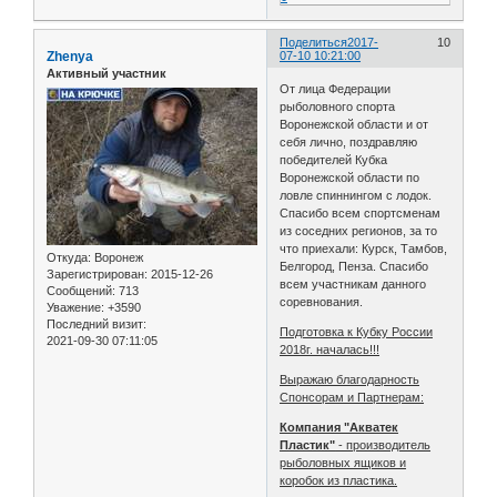
Поделиться
2017-
10
Zhenya
07-10 10:21:00
Активный участник
От лица Федерации
рыболовного спорта
Воронежской области и от
себя лично, поздравляю
победителей Кубка
Воронежской области по
ловле спиннингом с лодок.
Спасибо всем спортсменам
из соседних регионов, за то
что приехали: Курск, Тамбов,
Откуда:
Воронеж
Белгород, Пенза. Спасибо
Зарегистрирован
: 2015-12-26
всем участникам данного
Сообщений:
713
соревнования.
Уважение:
+3590
Последний визит:
Подготовка к Кубку России
2021-09-30 07:11:05
2018г. началась!!!
Выражаю благодарность
Спонсорам и Партнерам:
Компания "Акватек
Пластик"
- производитель
рыболовных ящиков и
коробок из пластика.