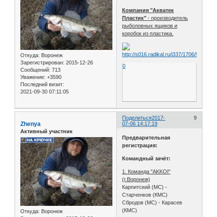
Компания "Акватек
Пластик"
- производитель
рыболовных ящиков и
коробок из пластика.
Откуда:
Воронеж
Зарегистрирован
: 2015-12-26
0
Сообщений:
713
Уважение:
+3590
Последний визит:
2021-09-30 07:11:05
Поделиться
2017-
9
Zhenya
07-06 14:17:19
Активный участник
Предварительная
регистрация:
Командный зачёт:
1. Команда "AKKOI"
(г.Воронеж)
Карпитский (МС) -
Старченков (КМС)
Сбродов (МС) - Карасев
(КМС)
Откуда:
Воронеж