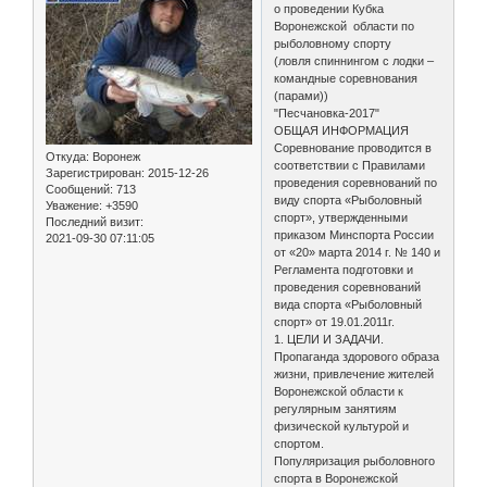
о проведении Кубка
Воронежской области по
рыболовному спорту
(ловля спиннингом с лодки –
командные соревнования
(парами))
"Песчановка-2017"
ОБЩАЯ ИНФОРМАЦИЯ
Соревнование проводится в
Откуда:
Воронеж
соответствии с Правилами
Зарегистрирован
: 2015-12-26
проведения соревнований по
Сообщений:
713
виду спорта «Рыболовный
Уважение:
+3590
спорт», утвержденными
Последний визит:
приказом Минспорта России
2021-09-30 07:11:05
от «20» марта 2014 г. № 140 и
Регламента подготовки и
проведения соревнований
вида спорта «Рыболовный
спорт» от 19.01.2011г.
1. ЦЕЛИ И ЗАДАЧИ.
Пропаганда здорового образа
жизни, привлечение жителей
Воронежской области к
регулярным занятиям
физической культурой и
спортом.
Популяризация рыболовного
спорта в Воронежской