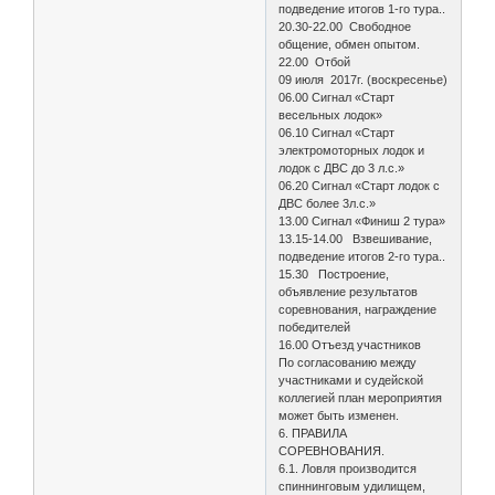
подведение итогов 1-го тура..
20.30-22.00 Свободное
общение, обмен опытом.
22.00 Отбой
09 июля 2017г. (воскресенье)
06.00 Сигнал «Старт
весельных лодок»
06.10 Сигнал «Старт
электромоторных лодок и
лодок с ДВС до 3 л.с.»
06.20 Сигнал «Старт лодок с
ДВС более 3л.с.»
13.00 Сигнал «Финиш 2 тура»
13.15-14.00 Взвешивание,
подведение итогов 2-го тура..
15.30 Построение,
объявление результатов
соревнования, награждение
победителей
16.00 Отъезд участников
По согласованию между
участниками и судейской
коллегией план мероприятия
может быть изменен.
6. ПРАВИЛА
СОРЕВНОВАНИЯ.
6.1. Ловля производится
спиннинговым удилищем,