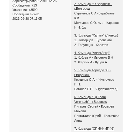
Зарегистрирован
: 2015-12-26
2. Команда "" г.Воронеж -
Сообщений:
713
г.Белгород
Уважение:
+3590
Стрекалов С.А.-Барабанов
Последний визит:
К.В.
2021-09-30 07:11:05
Молчанов С.О. кмс - Карасев
Н.Н. б/р
3. Команда "Хапуги" (Липецк)
1. Поморцев - Туровский.
2. Табунщик - Хвостов.
4. Команда "АллигАтор"
1. Кобзев А - Лысенко В Н
2. Жарких А - Куцев А.
5. Команда Торнадо 36 -
г.Воронеж
Корзинов О.А. - Чистоусов
П.Н.
Богачёв Е.П.- ? (уточняется)
6. Команда "Jig Team
Voronezh" - г.Воронеж
Пигарев Сергей - Косырев
Михаил
Пошаталов Юрий - Толкачёва
Анна
7. Команда "СПИННИГ 46"