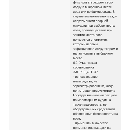
фиксировать якорем свою
лодку в выбранном месте
лова или не фиксировать. В
случае возникновения между
спортсменами спорной
ситуации при выборе места
лова, преимуществом при
занятии места лова
пользуется спортсмен,
который первым
зафиксировал лодку якорем и
начал ловить в выбранном
месте.
6.2. Участникам
соревнования
ЗАПРЕЩАЕТСЯ:
- использование
плавсредств, не
зарегистрированных, когда
регистрация предусмотрена
Государственной инспекцией
по маломерным судам, а
также плавсредств, не
оборудованных средствами
обеспечения безопасности на
воде;
- применять в качестве
приманки или насадки на