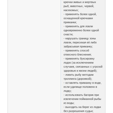
крючки живых и мертвых
рыб, животных, червей,
насекомых;
- применять более одной,
оснащенной крючками
приманки;
- применять для ловли
одновременно более одной
снасти;
- нарушать границу зоны
ловли, пересекая её либо
забрасывая приманку;
- применять способ
отвесного блеснения;
- применять буксировку
лодок (за исключением
случаев, связанных с угрозой
здоровью и жизни людей);
- ловить рыбу методом
троллинга (дорожкой);
- оставлять приманку в воде,
если удилище положено в
лодку;
- использовать багорик при
извлечении пойманной рыбы
из воды;
- выходить на берег из лодки
без разрешения судьи;