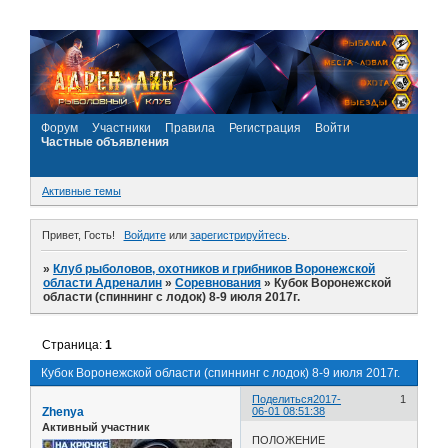
Форум
Участники
Правила
Регистрация
Войти
Частные объявления
Активные темы
Привет, Гость!
Войдите
или
зарегистрируйтесь
.
»
Клуб рыболовов, охотников и грибников Воронежской
области Адреналин
»
Соревнования
»
Кубок Воронежской
области (спиннинг с лодок) 8-9 июля 2017г.
Страница:
1
Кубок Воронежской области (спиннинг с лодок) 8-9 июля 2017г.
Поделиться
2017-
1
Zhenya
06-01 08:51:38
Активный участник
ПОЛОЖЕНИЕ