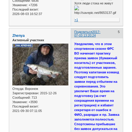
Сообщений:
6836
Хотя люди стока не живут
Уважение:
+7206
Последний визит:
2026-08-03 16:52:37
+1
Поделиться
2017-
5
Zhenya
07-03 13:20:24
Активный участник
Уведомляю, что в этом
спортивном сезоне ФРС
ВО начинает практику
приема заявок (бумажный
носитель) от участников,
подготовленных заранее.
Поэтому капитанам команд
следует подготовить
заявки перед отбытием на
соревнования. Это
Откуда:
Воронеж
увеличит Ваше время на
Зарегистрирован
: 2015-12-26
подготовку (за счет
Сообщений:
713
сокращения времени на
Уважение:
+3590
регистрацию) и избавит
Последний визит:
секретаря от ошибок в
2021-09-30 07:11:05
ФИО, разрядах и пр. Заявка
заполняется полностью.
Спортсмены прибывшие
без заявок допускаться на