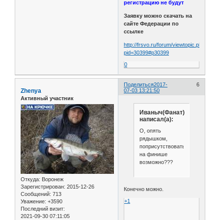
регистрацию не будут
Заявку можно скачать на
сайте Федерации по
ссылке
http://frsvo.ru/forum/viewtopic.php?
pid=30399#p30399
0
Поделиться
2017-
6
Zhenya
07-03 13:21:50
Активный участник
Иваныч(Фанат)
написал(а):
О, опять
рядышком,
поприсутствовать
на финише
возможно???
Откуда:
Воронеж
Зарегистрирован
: 2015-12-26
Конечно можно.
Сообщений:
713
+1
Уважение:
+3590
Последний визит:
2021-09-30 07:11:05