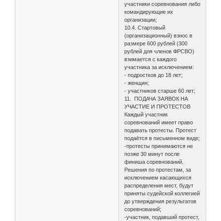
участники соревнования либо
командирующие их
организации;
10.4. Стартовый
(организационный) взнос в
размере 600 рублей (300
рублей для членов ФРСВО)
взимается с каждого
участника за исключением:
- подростков до 18 лет;
- женщин;
- участников старше 60 лет;
11. ПОДАЧА ЗАЯВОК НА
УЧАСТИЕ И ПРОТЕСТОВ
Каждый участник
соревнований имеет право
подавать протесты. Протест
подаётся в письменном виде;
-протесты принимаются не
позже 30 минут после
финиша соревнований.
Решения по протестам, за
исключением касающихся
распределения мест, будут
приняты судейской коллегией
до утверждения результатов
соревнований;
-участник, подавший протест,