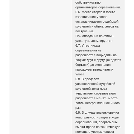
собственностью
организаторов соревнований.
6.6. Место старта и место
взвешивания уловов
устанавливается судейской
коллегией и объявляется на
построении.
При опоздании на финиш
улов тура аннулируется.
6.7. Участникам
соревнования не
разрешается подходить на
лодках друг к другу (сходится
бортами) до окончания
процедуры взвешивания
улова.
6.8. В пределах
установленной судейской
коллегией зоны лова
участникам соревнования
разрешается менять места
ловли неограниченное число
раз.
6.9. В случае возникновения
неисправности лодки в ходе
соревнования, спортсмены
имеют право на техническую
помощь с уведомлением