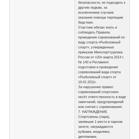
безопасности, не подходить к
другим лодкам, за
исключением случаев
оказания помощи терпящим
бедствие.
Участник обязан знать и
соблюдать Правила
проведения соревнований по
виду спорта «Рыболовный
спорт», утвержденные
приказом Минспорттуризма
России от «20» марта 2014 г.
№ 140 и Регламент
подготовки и проведения
соревнований вида спорта
«Рыболовный спорт» от
19.01.2011г.
За нарушение правил
соревнований спортсмен
несёт ответственность в виде
замечаний, предупреждений
или снятия с соревнования.
7. НАГРАЖДЕНИЕ.
Спортсмены (пара),
занявшие 1 место в парном
зачете, награждаются
кубками, медалями,
дипломами.