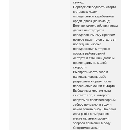
секунд.
Порядок очередности старта
моторных лодок
определяется жеребьевкой
среди двоек (не команд).
Если по каким-либо причинам
двойка не стартует в
определенном ему жребием
номере пары, то он стартует
последним. Любые
передвижения моторных
лодок в районе линий
«Старт» и «Финиш» должны
происходить на малой
скорости.
Выбирать место лова и
начинать ловить рыбу
разрешается сразу после
пересечения линии «Старт».
Выбранным местом лова
считается то, с которого
спортсмен произвел первый
заброс приманки в воду и
начал ловить рыбу. Началом
лова рыбы в выбранном
месте является момент
заброса приманки в воду.
Спортсмен может