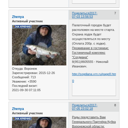
Поделиться
2017-
7
Zhenya
07-03 13:56:53
Активный участник
Палаточный городок будет
расположен на месте старта.
Охрана лодок будет
осуществляться по месту
(Оплата 200р. с лодки).
Проживание в гостинице:
Гостиничный комплекс
"Согдиана"
8(951)8605555 - Николай
Иванович.
Откуда:
Воронеж
Зарегистрирован
: 2015-12-26
http://sogdiana.vrn.ru/page8.html
Сообщений:
713
0
Уважение:
+3590
Последний визит:
2021-09-30 07:11:05
Поделиться
2017-
8
Zhenya
07-05 23:02:18
Активный участник
Рады представить Вам
Генерального Партнёра Кубка
Воронежской области: