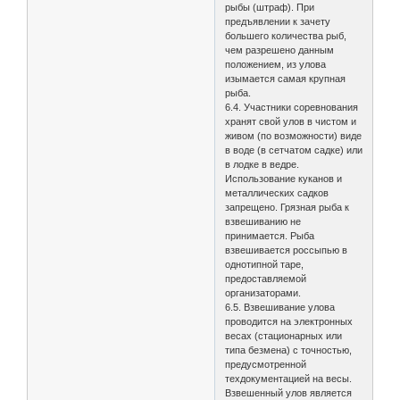
рыбы (штраф). При
предъявлении к зачету
большего количества рыб,
чем разрешено данным
положением, из улова
изымается самая крупная
рыба.
6.4. Участники соревнования
хранят свой улов в чистом и
живом (по возможности) виде
в воде (в сетчатом садке) или
в лодке в ведре.
Использование куканов и
металлических садков
запрещено. Грязная рыба к
взвешиванию не
принимается. Рыба
взвешивается россыпью в
однотипной таре,
предоставляемой
организаторами.
6.5. Взвешивание улова
проводится на электронных
весах (стационарных или
типа безмена) с точностью,
предусмотренной
техдокументацией на весы.
Взвешенный улов является