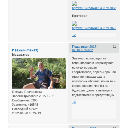
Протокол
+2
Поделиться
2017-
11
Иваныч(Фанат)
07-10 10:50:02
Модератор
Заезжал, но опоздал на
взвешивание и награждение,
но судя по лицам
спортсменов, соревы прошли
отлично, правда удача
некоторых обошла, но на то и
соревнования, что бы на
будущее сделать выводы и
Откуда:
Песчановка
подготовится к предстоящим.
Зарегистрирован
: 2015-12-21
Сообщений:
8205
+3
Уважение:
+16548
Последний визит:
2022-01-28 10:24:13