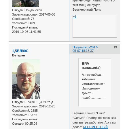
крепче будет наша ПАМЯТЬ,
тем мощнее будет
Бессмертный Полк.
Откуда:
Придонской
Зарегистрирован
: 2017-05-05
+9
Сообщений:
77
Уважение:
+409
Последний визит:
2019-10-06 11:41:55
Поделиться
2017-
19
1,5ВЛ80С
05-07 18:18:37
Ветеран
BRV
написал(а):
А, где-нибудь
таблички
изготавливают?
Или самому
думать
надо?................
Откуда:
51°40′с.ш.,39°12'в.д.
Зарегистрирован
: 2015-12-23
Сообщений:
2385
В фотосалонах "Ника",
Уважение:
+5379
"Сивма". Правда не знаю, как
Последний визит:
они завтра работают. А я сам
Сегодня 00:25:08
делал:
БЕССМЕРТНЫЙ