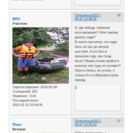
Поделиться
2017-
16
BRV
05-07 14:38:39
Участник
А, где-нибудь таблички
изготавливают? Или самому
думать надо?
В газете прочитал, что надо
быть за час до начала
шествия. А кто был в
прошлом году, как тогда
было? Можно позже пройти в
колонну или туда не пускают?
Просто боюсь не успею, я
только 9-го в Воронеж утром
приеду.
Зарегистрирован
: 2016-02-08
0
Сообщений:
203
Уважение:
+144
Последний визит:
2022-01-22 20:04:35
Поделиться
2017-
17
Пчел
05-07 15:36:10
Ветеран