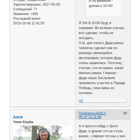
И по времени -
Зарегистрирован
: 2017-05-05
думаю в 10-00!
Сообщений:
77
Уважение:
+409
Последний визит:
Я ЗА! В 10:00 буду в
2019-10-06 11:41:55
скверике. Во всяком случае,
всё сделаю, чтобы не
опоздать.
З.Ы. для своего Деда рамку-
табличку сделал сам по
размеру имеющейся
фотографии, которая Деду
очень нравилась. Поэтому,
считаю, что не важно, какая
именно рамка. Главное -
Деды наши Заслужили
принимать участие в Параде
Победы, пока живы их
потомки.
+2
Поделиться
2017-
30
Amor
05-07 21:11:06
Член Клуба
А я просто пойду с фото
Деда. я думаю это не столь
важно , главное что мы о них