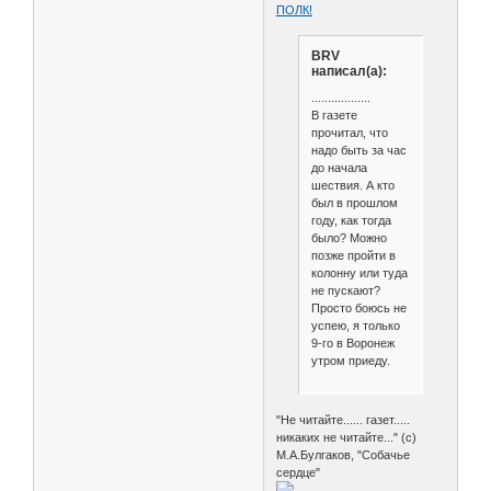
ПОЛК!
BRV
написал(а):
..................
В газете
прочитал, что
надо быть за час
до начала
шествия. А кто
был в прошлом
году, как тогда
было? Можно
позже пройти в
колонну или туда
не пускают?
Просто боюсь не
успею, я только
9-го в Воронеж
утром приеду.
"Не читайте...... газет.....
никаких не читайте..." (с)
М.А.Булгаков, "Собачье
сердце"