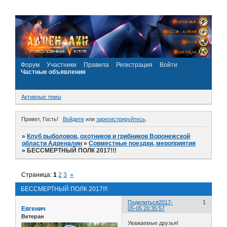
Форум
Участники
Правила
Регистрация
Войти
Частные объявления
Активные темы
Привет, Гость!
Войдите
или
зарегистрируйтесь
.
»
Клуб рыболовов, охотников и грибников Воронежской
области Адреналин
»
Совместные поездки, мероприятия
»
БЕССМЕРТНЫЙ ПОЛК 2017!!!
Страница:
1
2
3
»
БЕССМЕРТНЫЙ ПОЛК 2017!!!
Поделиться
2017-
1
Евгенич
05-05 20:35:57
Ветеран
Уважаемые друзья!