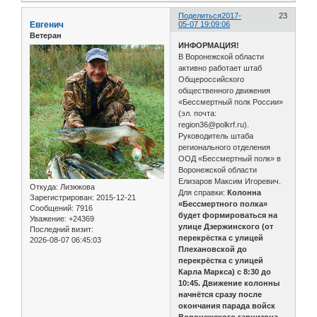
Поделиться
2017-
23
Евгенич
05-07 19:09:06
Ветеран
ИНФОРМАЦИЯ!
В Воронежской области
активно работает штаб
Общероссийского
общественного движения
«Бессмертный полк России»
(эл. почта:
region36@polkrf.ru).
Руководитель штаба
регионального отделения
ООД «Бессмертный полк» в
Воронежской области
Елизаров Максим Игоревич.
Откуда:
Лизюкова
Для справки:
Колонна
Зарегистрирован
: 2015-12-21
«Бессмертного полка»
Сообщений:
7916
будет формироваться на
Уважение:
+24369
улице Дзержинского (от
Последний визит:
перекрёстка с улицей
2026-08-07 06:45:03
Плехановской до
перекрёстка с улицей
Карла Маркса) с 8:30 до
10:45. Движение колонны
начнётся сразу после
окончания парада войск
Воронежского гарнизона