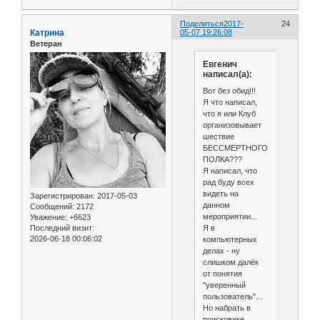
Поделиться
2017-
24
Катрина
05-07 19:26:08
Ветеран
Евгенич
написал(а):
Вот без обид!!!
Я что написал,
что я или Клуб
организовывает
шествие
БЕССМЕРТНОГО
ПОЛКА???
Я написал, что
рад буду всех
видеть на
Зарегистрирован
: 2017-05-03
данном
Сообщений:
2172
мероприятии...
Уважение:
+6623
Я в
Последний визит:
2026-06-18 00:06:02
компьютерных
делах - ну
слишком далёк
от понятия
"уверенный
пользователь"...
Но набрать в
поисковике