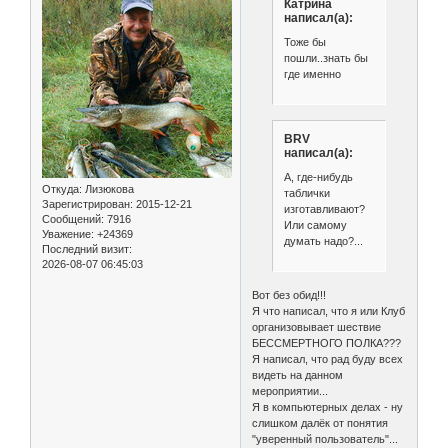
Катрина
написал(а):
Тоже бы
пошли..знать бы
где именно
BRV
написал(а):
А, где-нибудь
Откуда:
Лизюкова
таблички
Зарегистрирован
: 2015-12-21
изготавливают?
Сообщений:
7916
Или самому
Уважение:
+24369
думать надо?...
Последний визит:
2026-08-07 06:45:03
Вот без обид!!!
Я что написал, что я или Клуб
организовывает шествие
БЕССМЕРТНОГО ПОЛКА???
Я написал, что рад буду всех
видеть на данном
мероприятии...
Я в компьютерных делах - ну
слишком далёк от понятия
"уверенный пользователь"...