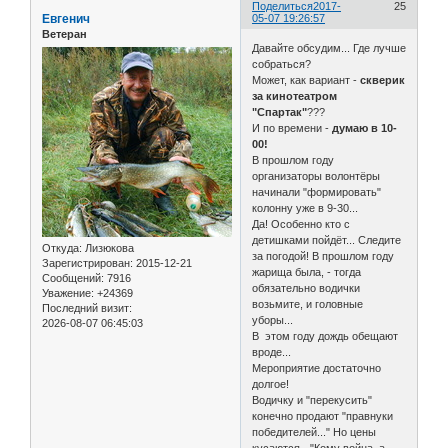
Поделиться
2017-
25
Евгенич
05-07 19:26:57
Ветеран
Давайте обсудим... Где лучше
собраться?
Может, как вариант -
скверик
за кинотеатром
"Спартак"
???
И по времени -
думаю в 10-
00!
В прошлом году
организаторы волонтёры
начинали "формировать"
колонну уже в 9-30...
Да! Особенно кто с
детишками пойдёт... Следите
Откуда:
Лизюкова
за погодой! В прошлом году
Зарегистрирован
: 2015-12-21
жарища была, - тогда
Сообщений:
7916
обязательно водички
Уважение:
+24369
возьмите, и головные
Последний визит:
уборы...
2026-08-07 06:45:03
В этом году дождь обещают
вроде...
Мероприятие достаточно
долгое!
Водичку и "перекусить"
конечно продают "правнуки
победителей..." Но цены
кусаются - "Кому война, а