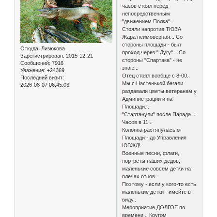
часов стоял перед
непосредственным
"движением Полка"...
Стояли напротив ТЮЗА.
Жара неимоверная... Со
стороны площади - был
Откуда:
Лизюкова
проход через " Дугу"... Со
Зарегистрирован
: 2015-12-21
стороны "Спартака" - не
Сообщений:
7916
знаю...
Уважение:
+24369
Отец стоял вообще с 8-00..
Последний визит:
Мы с Настенькой бегали
2026-08-07 06:45:03
раздавали цветы ветеранам у
Администрации и на
Площади...
"Стартанули" после Парада...
Часов в 11...
Колонна растянулась от
Площади - до Управления
ЮВЖД!
Военные песни, флаги,
портреты наших дедов,
маленькие совсем детки на
плечах отцов..
Поэтому - если у кого-то есть
маленькие детки - имейте в
виду..
Мероприятие ДОЛГОЕ по
времени... Кругом