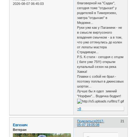
благоверной на "Садах",
2026-08-07 06:45:03
сегодня тоже "отдыхал" у
родителей в Тимерязево,
завтра "отдыхаю" в
Медовке...
Руки уже как у Паганини - не
в смысле виртуозного
владения смычком - а в том,
что уже оттянулись до колен
от лопаты мастера
Страдивари...
P.S. К стати - сегодня с отцом
( бате уже 75!!!) открыли
купальный сезон на река
Хавка!
Плавки с собой не брал -
поэтому поплыл в джинсовых
шортах...
Лучше бы я одел зимний
"Норфин"... Водичка бодрит!
+8
Поделиться
2017-
21
Евгенич
05-07 19:05:08
Ветеран