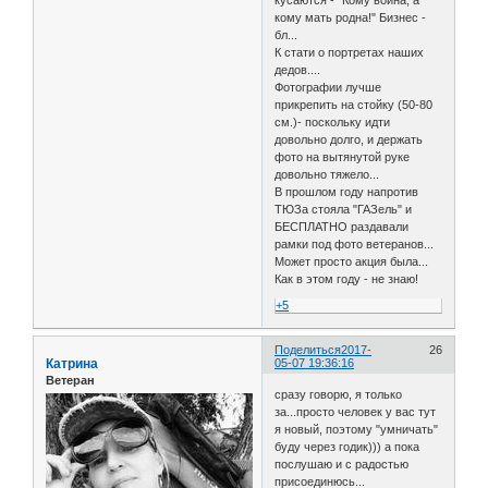
кому мать родна!" Бизнес -
бл...
К стати о портретах наших
дедов....
Фотографии лучше
прикрепить на стойку (50-80
см.)- поскольку идти
довольно долго, и держать
фото на вытянутой руке
довольно тяжело...
В прошлом году напротив
ТЮЗа стояла "ГАЗель" и
БЕСПЛАТНО раздавали
рамки под фото ветеранов...
Может просто акция была...
Как в этом году - не знаю!
+5
Поделиться
2017-
26
Катрина
05-07 19:36:16
Ветеран
сразу говорю, я только
за...просто человек у вас тут
я новый, поэтому "умничать"
буду через годик))) а пока
послушаю и с радостью
присоединюсь...