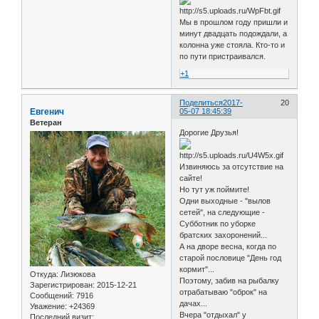
Мы в прошлом году пришли и
минут двадцать подождали, а
колонна уже стояла. Кто-то и
по пути пристраивался.
+1
Поделиться
2017-
20
Евгенич
05-07 18:45:39
Ветеран
Дорогие Друзья!
Извиняюсь за отсутствие на
сайте!
Но тут уж поймите!
Одни выходные - "вылов
сетей", на следующие -
Субботник по уборке
братских захоронений...
А на дворе весна, когда по
старой пословице "День год
кормит"...
Откуда:
Лизюкова
Поэтому, забив на рыбалку
Зарегистрирован
: 2015-12-21
отрабатываю "оброк" на
Сообщений:
7916
дачах...
Уважение:
+24369
Вчера "отдыхал" у
Последний визит: