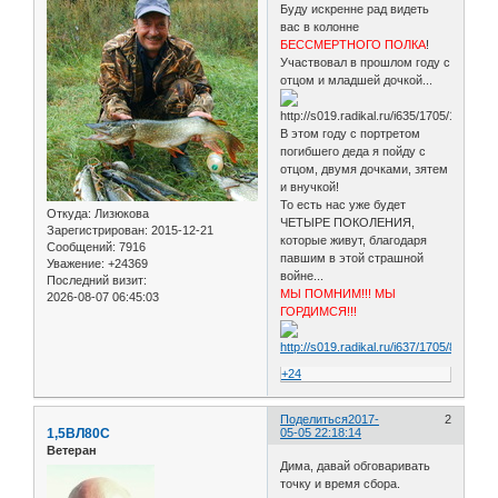
Буду искренне рад видеть
вас в колонне
БЕССМЕРТНОГО ПОЛКА
!
Участвовал в прошлом году с
отцом и младшей дочкой...
В этом году с портретом
погибшего деда я пойду с
отцом, двумя дочками, зятем
и внучкой!
То есть нас уже будет
Откуда:
Лизюкова
ЧЕТЫРЕ ПОКОЛЕНИЯ,
Зарегистрирован
: 2015-12-21
которые живут, благодаря
Сообщений:
7916
павшим в этой страшной
Уважение:
+24369
войне...
Последний визит:
МЫ ПОМНИМ!!! МЫ
2026-08-07 06:45:03
ГОРДИМСЯ!!!
+24
Поделиться
2017-
2
1,5ВЛ80С
05-05 22:18:14
Ветеран
Дима, давай обговаривать
точку и время сбора.