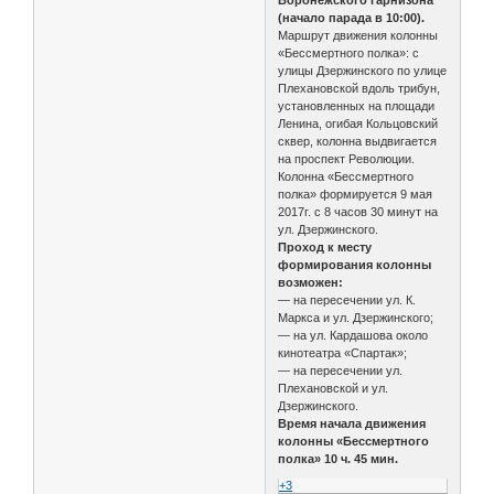
(начало парада в 10:00).
Маршрут движения колонны
«Бессмертного полка»: с
улицы Дзержинского по улице
Плехановской вдоль трибун,
установленных на площади
Ленина, огибая Кольцовский
сквер, колонна выдвигается
на проспект Революции.
Колонна «Бессмертного
полка» формируется 9 мая
2017г. с 8 часов 30 минут на
ул. Дзержинского.
Проход к месту
формирования колонны
возможен:
— на пересечении ул. К.
Маркса и ул. Дзержинского;
— на ул. Кардашова около
кинотеатра «Спартак»;
— на пересечении ул.
Плехановской и ул.
Дзержинского.
Время начала движения
колонны «Бессмертного
полка» 10 ч. 45 мин.
+3