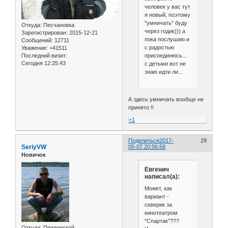
человек у вас тут
я новый, поэтому
"умничать" буду
Откуда:
Песчановка
через годик))) а
Зарегистрирован
: 2015-12-21
пока послушаю и
Сообщений:
12711
с радостью
Уважение:
+41511
присоединюсь...
Последний визит:
Сегодня 12:25:43
с детьми вот не
знаю идти ли...
А здесь умничать вообще не
принято !!
+1
Поделиться
2017-
29
SeriyVW
05-07 20:56:58
Новичок
Евгенич
написал(а):
Может, как
вариант -
скверик за
кинотеатром
"Спартак"???
Откуда:
Придонской