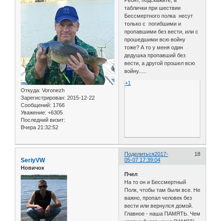
Ребят, подскажите, а
таблички при шествии
Бессмертного полка несут
только с погибшими и
пропавшими без вести, или с
прошедшими всю войну
тоже? А то у меня один
дедушка пропавший без
вести, а другой прошел всю
войну.....
+1
Откуда:
Voronezh
Зарегистрирован
: 2015-12-22
Сообщений:
1766
Уважение:
+6305
Последний визит:
Вчера 21:32:52
Поделиться
2017-
18
SeriyVW
05-07 17:39:04
Новичок
Пчел
На то он и Бессмертный
Полк, чтобы там были все. Не
важно, пропал человек без
вести или вернулся домой.
Главное - наша ПАМЯТЬ. Чем