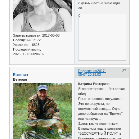
с детьми вот не знаю идти
ли...
0
Зарегистрирован
: 2017-05-03
Сообщений:
2172
Уважение:
+6623
Последний визит:
2026-06-18 00:06:02
Поделиться
2017-
27
Евгенич
05-07 20:25:03
Ветеран
Катрина
Екатерина!
Я же повторяюсь - без всяких
обид...
Просто поясняю ситуацию...
Это не форумка, не
совместный выезд... Одно
дело собраться на "Брежке"
или на пруду...
Здесь так не получиться!
В прошлом году в шествии
"БЕССМЕРТНЫЙ ПОЛК" в
Воронеже приняло участие