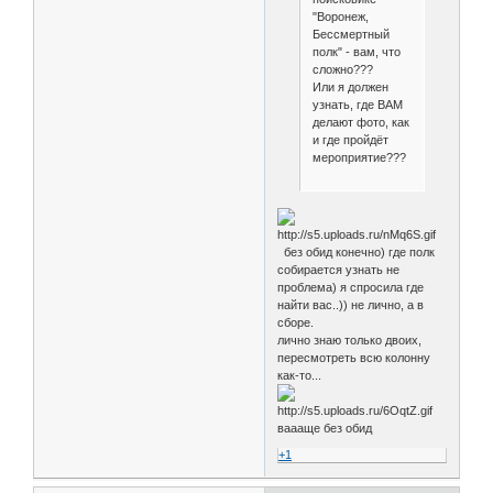
"Воронеж,
Бессмертный
полк" - вам, что
сложно???
Или я должен
узнать, где ВАМ
делают фото, как
и где пройдёт
мероприятие???
без обид конечно) где полк
собирается узнать не
проблема) я спросила где
найти вас..)) не лично, а в
сборе.
лично знаю только двоих,
пересмотреть всю колонну
как-то...
ваааще без обид
+1