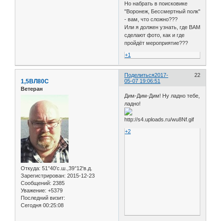
Но набрать в поисковике
"Воронеж, Бессмертный полк"
- вам, что сложно???
Или я должен узнать, где ВАМ
сделают фото, как и где
пройдёт мероприятие???
+1
Поделиться
2017-
22
1,5ВЛ80С
05-07 19:06:51
Ветеран
Дим-Дим-Дим! Ну ладно тебе,
ладно!
+2
Откуда:
51°40′с.ш.,39°12'в.д.
Зарегистрирован
: 2015-12-23
Сообщений:
2385
Уважение:
+5379
Последний визит:
Сегодня 00:25:08