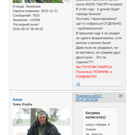
около 40(
!!!
) ТЫСЯЧ человек!
Откуда:
Лизюкова
В этом году - я думаю будет
Зарегистрирован
: 2015-12-21
гораздо больше!
Сообщений:
7916
Поэтому "гарантированно"
Уважение:
+24369
где-то собраться ОТДЕЛЬНО
Последний визит:
- проблематично!
2026-08-07 06:45:03
В прошлом году я не увидел
ни одного форумчанина, хотя
многие и многие были!
Даже если не увидимся, не
встретимся, не пожмём друг-
други руки... Это ли
главное???
Мы ПОЧТИМ ПАМЯТЬ!
Поскольку ПОМНИМ, и
ГОРДИМСЯ!!!
+5
Поделиться
2017-
28
Amor
05-07 20:33:00
Член Клуба
Катрина
написал(а):
сразу говорю, я
только
за...просто