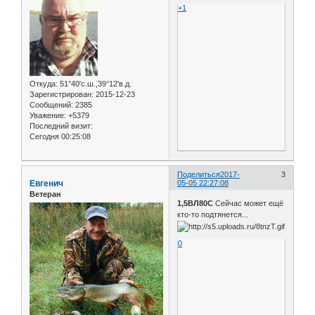
+1
Откуда:
51°40′с.ш.,39°12'в.д.
Зарегистрирован
: 2015-12-23
Сообщений:
2385
Уважение:
+5379
Последний визит:
Сегодня 00:25:08
Поделиться
2017-
3
Евгенич
05-05 22:27:08
Ветеран
1,5ВЛ80С
Сейчас может ещё
кто-то подтянется...
0