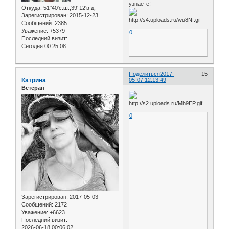
узнаете!
Откуда:
51°40′с.ш.,39°12'в.д.
Зарегистрирован
: 2015-12-23
Сообщений:
2385
Уважение:
+5379
0
Последний визит:
Сегодня 00:25:08
Поделиться
2017-
15
Катрина
05-07 12:13:49
Ветеран
0
Зарегистрирован
: 2017-05-03
Сообщений:
2172
Уважение:
+6623
Последний визит:
2026-06-18 00:06:02