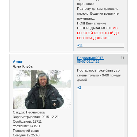
оцепление...
Поэтому деткам довольно
сложно! Водички возьмите,
покушать...
НО!!! Впечатление
НЕПЕРЕДАВАЕМОЕ!!!
МЫ
БЫ ЭТОЙ КОЛОННОЙ ДО
БЕРЛИНА ДОШЛИ!!!!
+11
Поделиться
2017-
11
Amor
05-07 06:17:16
Член Клуба
Постараюсь тоже быть , со
смены только к 9-00 приеду
домой.
+2
Откуда:
Песчановка
Зарегистрирован
: 2015-12-21
Сообщений:
12711
Уважение:
+41511
Последний визит:
Сегодня 12:25:43