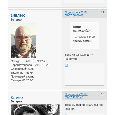
Поделиться
2017-
12
1,5ВЛ80С
05-07 08:00:01
Ветеран
Amor
написал(а):
......только к 9-00
приеду домой.
Вряд ли раньше 11-ти
начнётся.
Откуда:
51°40′с.ш.,39°12'в.д.
Зарегистрирован
: 2015-12-23
+3
Сообщений:
2385
Уважение:
+5379
Последний визит:
Сегодня 00:25:08
Поделиться
2017-
13
Катрина
05-07 11:56:43
Ветеран
Тоже бы пошли..знать бы где
именно