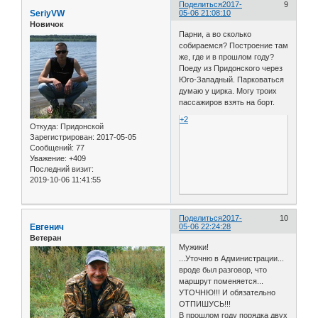
Поделиться
2017-
9
SeriyVW
05-06 21:08:10
Новичок
Парни, а во сколько
собираемся? Построение там
же, где и в прошлом году?
Поеду из Придонского через
Юго-Западный. Парковаться
думаю у цирка. Могу троих
пассажиров взять на борт.
+2
Откуда:
Придонской
Зарегистрирован
: 2017-05-05
Сообщений:
77
Уважение:
+409
Последний визит:
2019-10-06 11:41:55
Поделиться
2017-
10
Евгенич
05-06 22:24:28
Ветеран
Мужики!
...Уточню в Администрации...
вроде был разговор, что
маршрут поменяется...
УТОЧНЮ!!! И обязательно
ОТПИШУСЬ!!!
В прошлом году порядка двух