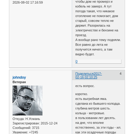
чтобы дом не промерз и
2026-08-02 17:16:59
кобель не замерз. А тут
погода такая, что никакое
отопление не помогает, дом
старый, совсем тепло не
держит. Разорилась на
электричестве и бензине на
проезд.
А вообще рано тему подняли.
Все равно до лета не
получится ничего, а там
видно будет.
0
Поделиться
2017-
4
johndoy
02-16 02:10:25
Ветеран
есть вопрос.
коротко.
есть выгребная яма.
сделана из бывшего колодца.
глубина метров шесть.
кольца - метровые.
в пользовании лет десять.
Откуда:
Н.Усмань
на дне, что вполне
Зарегистрирован
: 2015-12-24
естественно, за эти годы - ил.
Сообщений:
3715
Уважение:
+7245
как эти осадочные породы