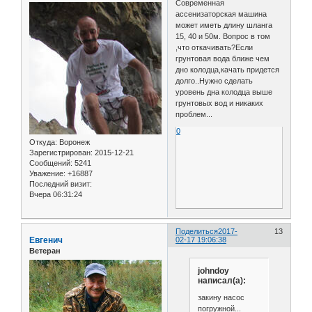
Современная
ассенизаторская машина
может иметь длину шланга
15, 40 и 50м. Вопрос в том
,что откачивать?Если
грунтовая вода ближе чем
дно колодца,качать придется
долго..Нужно сделать
уровень дна колодца выше
грунтовых вод и никаких
проблем...
0
Откуда:
Воронеж
Зарегистрирован
: 2015-12-21
Сообщений:
5241
Уважение:
+16887
Последний визит:
Вчера 06:31:24
Поделиться
2017-
13
Евгенич
02-17 19:06:38
Ветеран
johndoy
написал(а):
закину насос
погружной...