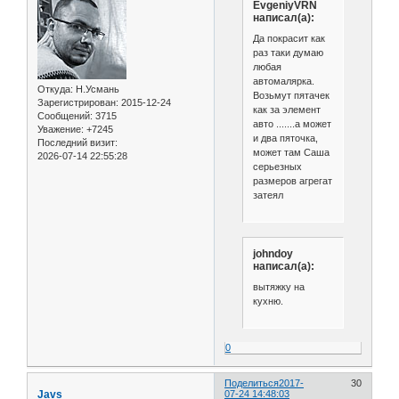
EvgeniyVRN
написал(а):
Да покрасит как
раз таки думаю
любая
автомалярка.
Откуда:
Н.Усмань
Возьмут пятачек
Зарегистрирован
: 2015-12-24
как за элемент
Сообщений:
3715
авто .......а может
Уважение:
+7245
и два пяточка,
Последний визит:
может там Саша
2026-07-14 22:55:28
серьезных
размеров агрегат
затеял
johndoy
написал(а):
вытяжку на
кухню.
0
Поделиться
2017-
30
Javs
07-24 14:48:03