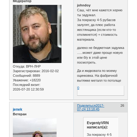
Модератор
johndoy
Саш, чёт мне кажется херню
ты задумал.
За покраску 4-5 рубасов
залупят, да плюс работа
жестянщика (если кто-то
откликнется) + стоимость
материала.
далеко не бюджетная задумка
......может даже проще новую
или б/у в этой цене
посмотреть.
Откуда:
ВРН-ЛНР
Да и жидковата по моему
Зарегистрирован
: 2016-02-02
Сообщений:
8889
оцинковка. На фабричной
Уважение:
+18220
вытяжке металл то потолще
Последний визит:
0
2026-07-20 12:30:59
Поделиться
2017-
26
jenek
07-24 13:18:45
Ветеран
EvgeniyVRN
написал(а):
За покраску 4-5