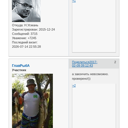
+1
Откуда:
Н.Усмань
Зарегистрирован
: 2015-12-24
Сообщений:
3715
Уважение:
+7245
Последний визит:
2026-07-14 22:55:28
Поделиться
2017-
2
ГлавРыбА
02-09 09:12:43
Участник
а закончить невозможно.
проверено!))
+2