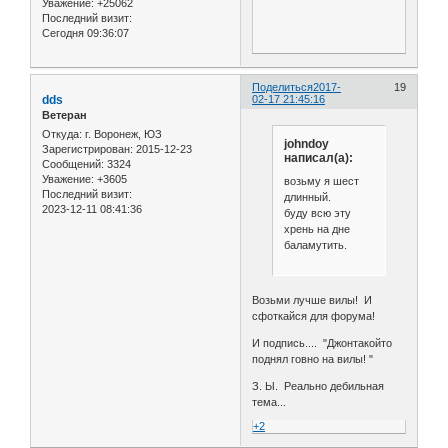
Уважение:
+25062
Последний визит:
Сегодня 09:36:07
Поделиться
2017-
19
dds
02-17 21:45:16
Ветеран
Откуда:
г. Воронеж, ЮЗ
johndoy
Зарегистрирован
: 2015-12-23
написал(а):
Сообщений:
3324
Уважение:
+3605
возьму я шест
Последний визит:
длинный.
2023-12-11 08:41:36
буду всю эту
хрень на дне
баламутить.
Возьми лучше вилы! И
сфоткайся для форума!
И подпись.... "Джонтакойто
поднял говно на вилы! "
З. Ы. Реально дебильная
тема...
+2