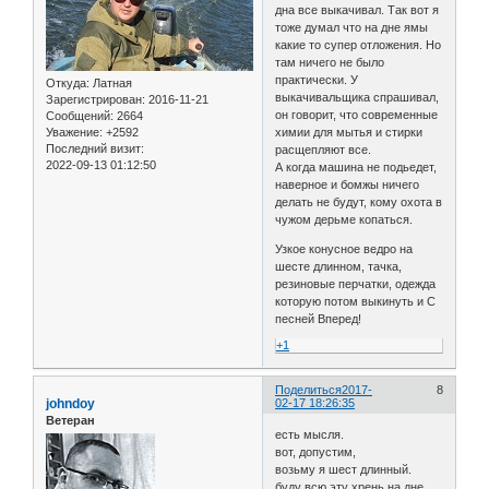
дна все выкачивал. Так вот я
тоже думал что на дне ямы
какие то супер отложения. Но
там ничего не было
практически. У
Откуда:
Латная
выкачивальщика спрашивал,
Зарегистрирован
: 2016-11-21
он говорит, что современные
Сообщений:
2664
Уважение:
+2592
химии для мытья и стирки
Последний визит:
расщепляют все.
2022-09-13 01:12:50
А когда машина не подьедет,
наверное и бомжы ничего
делать не будут, кому охота в
чужом дерьме копаться.
Узкое конусное ведро на
шесте длинном, тачка,
резиновые перчатки, одежда
которую потом выкинуть и С
песней Вперед!
+1
Поделиться
2017-
8
johndoy
02-17 18:26:35
Ветеран
есть мысля.
вот, допустим,
возьму я шест длинный.
буду всю эту хрень на дне