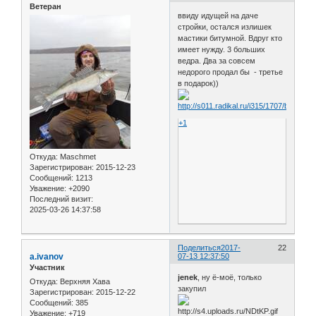
Ветеран
ввиду идущей на даче
стройки, остался излишек
мастики битумной. Вдруг кто
имеет нужду. 3 больших
ведра. Два за совсем
недорого продал бы - третье
в подарок))
+1
Откуда:
Maschmet
Зарегистрирован
: 2015-12-23
Сообщений:
1213
Уважение:
+2090
Последний визит:
2025-03-26 14:37:58
Поделиться
2017-
22
a.ivanov
07-13 12:37:50
Участник
jenek
, ну ё-моё, только
Откуда:
Верхняя Хава
закупил
Зарегистрирован
: 2015-12-22
Сообщений:
385
Уважение:
+719