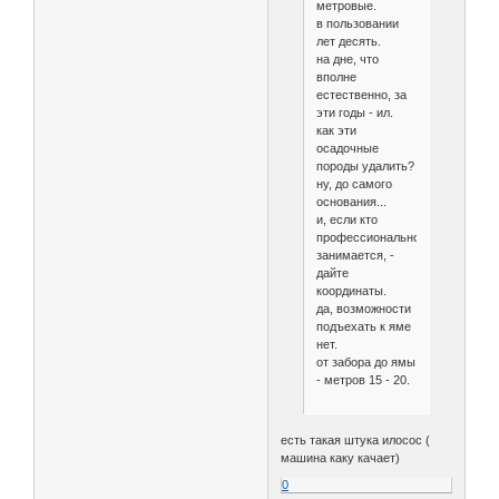
метровые.
в пользовании
лет десять.
на дне, что
вполне
естественно, за
эти годы - ил.
как эти
осадочные
породы удалить?
ну, до самого
основания...
и, если кто
профессионально
занимается, -
дайте
координаты.
да, возможности
подъехать к яме
нет.
от забора до ямы
- метров 15 - 20.
есть такая штука илосос (
машина каку качает)
0