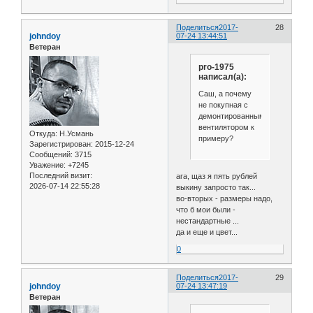
Поделиться
2017-
28
johndoy
07-24 13:44:51
Ветеран
pro-1975
написал(а):
Саш, а почему
не покупная с
демонтированным
вентилятором к
Откуда:
Н.Усмань
примеру?
Зарегистрирован
: 2015-12-24
Сообщений:
3715
Уважение:
+7245
Последний визит:
ага, щаз я пять рублей
2026-07-14 22:55:28
выкину запросто так...
во-вторых - размеры надо,
что б мои были -
нестандартные ...
да и еще и цвет...
0
Поделиться
2017-
29
johndoy
07-24 13:47:19
Ветеран