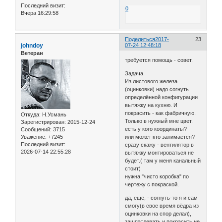
Последний визит:
0
Вчера 16:29:58
Поделиться
2017-
23
johndoy
07-24 12:48:18
Ветеран
требуется помощь - совет.
Задача.
Из листового железа
(оцинковки) надо согнуть
определённой конфигурации
вытяжку на кухню. И
покрасить - как фабричную.
Откуда:
Н.Усмань
Только в нужный мне цвет.
Зарегистрирован
: 2015-12-24
есть у кого координаты?
Сообщений:
3715
Уважение:
+7245
или может кто занимается?
Последний визит:
сразу скажу - вентилятор в
2026-07-14 22:55:28
вытяжку монтироваться не
будет.( там у меня канальный
стоит)
нужна "чисто коробка" по
чертежу с покраской.
да, еще, - согнуть-то я и сам
смогу(в свое время вёдра из
оцинковки на спор делал),
зашпатлевать и покрасить не