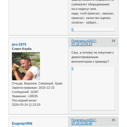
сумею(нет оборудования).
на и недосуг мне.
надо, чтоб приехал,- заказал,
приехал,- качество оценил,
оплатил - забрал...
0
Поделиться
2017-
24
pro-1975
07-24 12:54:14
Совет Клуба
Саш, а почему не покупная с
демонтированным
вентилятором к примеру?
0
Откуда:
Воронеж, Северный, Храм
Зарегистрирован
: 2015-12-23
Сообщений:
11587
Уважение:
+18535
Последний визит:
2026-03-24 11:23:20
Поделиться
2017-
25
EvgeniyVRN
07-24 12:55:45