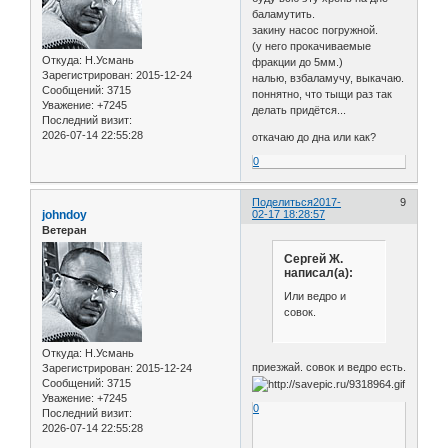
баламутить.
закину насос погружной.
(у него прокачиваемые
Откуда:
Н.Усмань
фракции до 5мм.)
Зарегистрирован
: 2015-12-24
налью, взбаламучу, выкачаю.
Сообщений:
3715
поннятно, что тыщи раз так
Уважение:
+7245
делать придётся...
Последний визит:
2026-07-14 22:55:28
откачаю до дна или как?
0
Поделиться
2017-
9
johndoy
02-17 18:28:57
Ветеран
Сергей Ж.
написал(а):
Или ведро и
совок.
Откуда:
Н.Усмань
приезжай. совок и ведро есть.
Зарегистрирован
: 2015-12-24
Сообщений:
3715
Уважение:
+7245
0
Последний визит:
2026-07-14 22:55:28