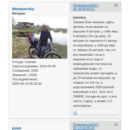
Поделиться
2017-
20
Manukovskiy
02-18 05:43:12
Ветеран
johndoy
Закажи блин машину, здесь
физика, всасывание на
вакууме 8 метров, у тебя яма
6 метров (Это до дна), 10
метров по горизонту=1 метру
по вертикали, у тебя до ямы
от забора 15 метров, так что
все выкачают, если у
машины есть еще и
Откуда:
Сомово
инжекционная система на
Зарегистрирован
: 2016-02-06
заборнике воды, то
Сообщений:
2455
показатель может доходить и
Уважение:
+4260
до 15 метров на вакууме, ну
Последний визит:
отдашь ты (не ты, а
2025-04-14 05:35:20
родственники) 2000 рублей
максимум и все. Зато не в
ГАМНЕ, соседи не орут, и все
чисто, и день, а может и 2
непотеряны.
+1
Поделиться
2017-
21
jenek
07-13 10:40:14