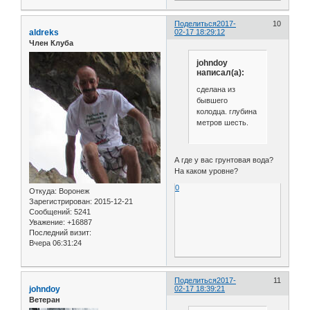
Поделиться
2017-
10
aldreks
02-17 18:29:12
Член Клуба
johndoy
написал(а):
сделана из
бывшего
колодца. глубина
метров шесть.
А где у вас грунтовая вода?
На каком уровне?
0
Откуда:
Воронеж
Зарегистрирован
: 2015-12-21
Сообщений:
5241
Уважение:
+16887
Последний визит:
Вчера 06:31:24
Поделиться
2017-
11
johndoy
02-17 18:39:21
Ветеран