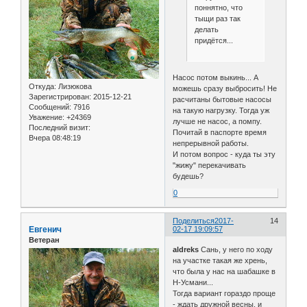
поннятно, что
тыщи раз так
делать
придётся...
Насос потом выкинь... А
Откуда:
Лизюкова
можешь сразу выбросить! Не
Зарегистрирован
: 2015-12-21
расчитаны бытовые насосы
Сообщений:
7916
на такую нагрузку. Тогда уж
Уважение:
+24369
лучше не насос, а помпу.
Последний визит:
Почитай в паспорте время
Вчера 08:48:19
непрерывной работы.
И потом вопрос - куда ты эту
"жижу" перекачивать
будешь?
0
Поделиться
2017-
14
Евгенич
02-17 19:09:57
Ветеран
aldreks
Сань, у него по ходу
на участке такая же хрень,
что была у нас на шабашке в
Н-Усмани...
Тогда вариант гораздо проще
- ждать дружной весны, и