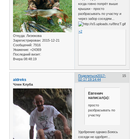
когда говно попрёт выше
крышки - просто
разбрасывать по участку и
через забор соседям...
+2
Откуда:
Лизюкова
Зарегистрирован
: 2015-12-21
Сообщений:
7916
Уважение:
+24369
Последний визит:
Вчера 08:48:19
Поделиться
2017-
15
aldreks
02-17 19:14:44
Член Клуба
Евгенич
написал(а):
просто
разбрасывать по
участку
Удобрение однако.Боюсь
соседи не одобрят...