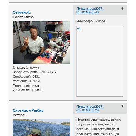
Поделиться
2017-
6
Сергей Ж.
02-16 08:09:46
Совет Клуба
Или ведро и совок.
+1
Откуда:
Отрожка
Зарегистрирован
: 2015-12-22
Сообщений:
9331
Уважение:
+19267
Последний визит:
2026-08-02 18:50:13
Поделиться
2017-
7
Охотник и Рыбак
02-16 08:25:20
Ветеран
Недавно откачивал сливную
яму свою у дома, так вот
пока машина откачивала, я
подсматривал что бы он до