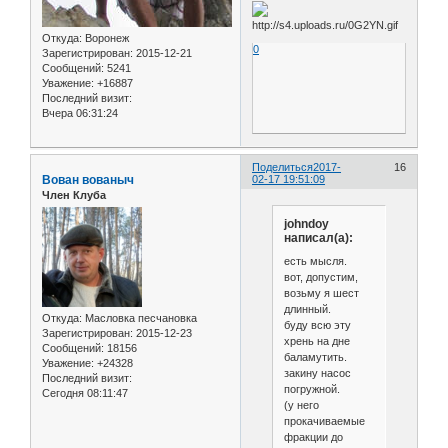
Откуда:
Воронеж
0
Зарегистрирован
: 2015-12-21
Сообщений:
5241
Уважение:
+16887
Последний визит:
Вчера 06:31:24
Поделиться
2017-
16
Вован вованыч
02-17 19:51:09
Член Клуба
johndoy
написал(а):
есть мысля.
вот, допустим,
возьму я шест
длинный.
Откуда:
Масловка песчановка
буду всю эту
Зарегистрирован
: 2015-12-23
хрень на дне
Сообщений:
18156
баламутить.
Уважение:
+24328
закину насос
Последний визит:
погружной.
Сегодня 08:11:47
(у него
прокачиваемые
фракции до