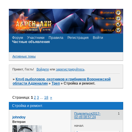
Форум
Участники
Правила
Регистрация
Войти
Частные объявления
Активные темы
Привет, Гость!
Войдите
или
зарегистрируйтесь
.
»
Клуб рыболовов, охотников и грибников Воронежской
области Адреналин
»
Треп
»
Стройка и ремонт.
Страница:
1
2
3
…
18
»
Стройка и ремонт.
Поделиться
2017-
1
johndoy
02-09 08:57:24
Ветеран
начал.