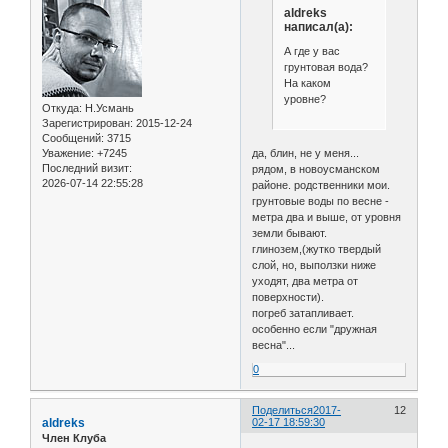
aldreks
написал(а):
А где у вас
грунтовая вода?
На каком
уровне?
Откуда:
Н.Усмань
Зарегистрирован
: 2015-12-24
Сообщений:
3715
Уважение:
+7245
да, блин, не у меня...
Последний визит:
рядом, в новоусманском
2026-07-14 22:55:28
районе. родственники мои.
грунтовые воды по весне -
метра два и выше, от уровня
земли бывают.
глинозем,(жутко твердый
слой, но, выползки ниже
уходят, два метра от
поверхности).
погреб затапливает.
особенно если "дружная
весна"...
0
Поделиться
2017-
12
aldreks
02-17 18:59:30
Член Клуба