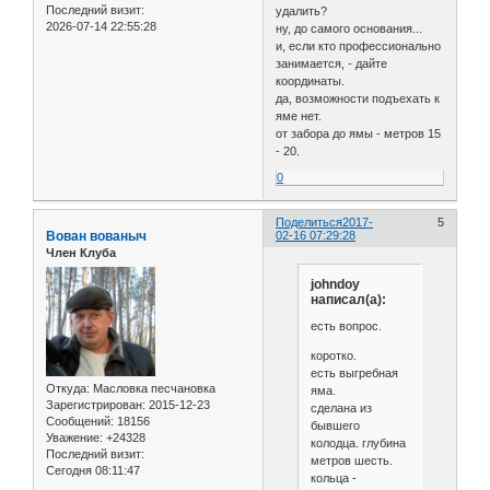
Последний визит:
удалить?
2026-07-14 22:55:28
ну, до самого основания...
и, если кто профессионально
занимается, - дайте
координаты.
да, возможности подъехать к
яме нет.
от забора до ямы - метров 15
- 20.
0
Поделиться
2017-
5
Вован вованыч
02-16 07:29:28
Член Клуба
johndoy
написал(а):
есть вопрос.
коротко.
есть выгребная
Откуда:
Масловка песчановка
яма.
Зарегистрирован
: 2015-12-23
сделана из
Сообщений:
18156
бывшего
Уважение:
+24328
колодца. глубина
Последний визит:
метров шесть.
Сегодня 08:11:47
кольца -