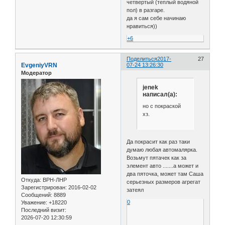
четвертый (теплый водяной
пол) в разгаре.
да я сам себе начинаю
нравиться))
+6
Поделиться
2017-
27
EvgeniyVRN
07-24 13:26:30
Модератор
jenek
написал(а):
но с покраской
хз.
Да покрасит как раз таки
думаю любая автомалярка.
Возьмут пятачек как за
элемент авто .......а может и
два пяточка, может там Саша
Откуда:
ВРН-ЛНР
серьезных размеров агрегат
Зарегистрирован
: 2016-02-02
затеял
Сообщений:
8889
0
Уважение:
+18220
Последний визит:
2026-07-20 12:30:59