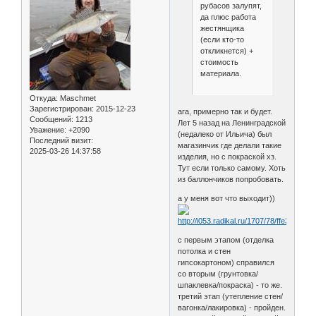
рубасов залупят,
да плюс работа
жестянщика
(если кто-то
откликнется) +
стоимость
материала.
Откуда:
Maschmet
Зарегистрирован
: 2015-12-23
ага, примерно так и будет.
Сообщений:
1213
Лет 5 назад на Ленинградской
Уважение:
+2090
(недалеко от Ильича) был
Последний визит:
магазинчик где делали такие
2025-03-26 14:37:58
изделия, но с покраской хз.
Тут если только самому. Хоть
из баллончиков попробовать.
а у меня вот что выходит))
с первым этапом (отделка
потолка и стен
гипсокартоном) справился
со вторым (грунтовка/
шпаклевка/покраска) - то же.
третий этап (утепление стен/
вагонка/лакировка) - пройден.