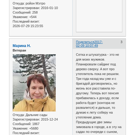
Откуда:
ройон Мэтро
Зарегистрирован
: 2016-01-10
Сообщений:
258
Уважение:
+544
Последний визит:
2026-07-29 15:23:55
Поделиться
2017-
3
Марина Н.
02-09 10:07:49
Ветеран
Сетка и штукатурка - это не
для моих мужиков.
Планировали сайдинг под
дерево сверху. А вот про
утеплитель пока не решили.
Три года назад мы уже и с
бригадой договорились, но
жизнь все расставила по-
другому. Теперь вот пенсия
прибавилась к доходу, если
работа будет (контора не
развалится) и дальше, то
думаю к лету соберу на
Откуда:
Дальние сады
утепление дома.
Зарегистрирован
: 2015-12-24
Предыдущие две зимы
Сообщений:
1867
зимовала в городе, а в эту на
Уважение:
+5680
садах по очереди с сыном,
Последний визит: