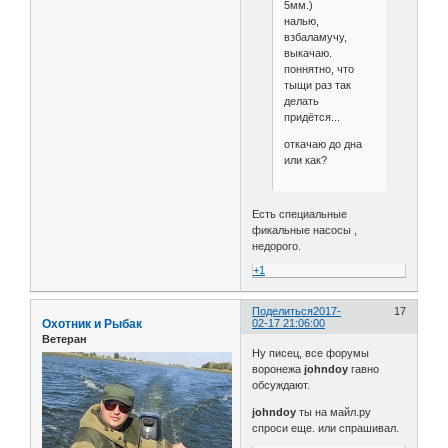
5мм.)
налью,
взбаламучу,
выкачаю.
поннятно, что
тыщи раз так
делать
придётся...
откачаю до дна
или как?
Есть специальные
фикальные насосы ,
недорого.
+1
Поделиться
2017-
17
Охотник и Рыбак
02-17 21:06:00
Ветеран
Ну писец, все форумы
воронежа
johndoy
гавно
обсуждают.
johndoy
ты на майл.ру
спроси еще. или спрашивал.