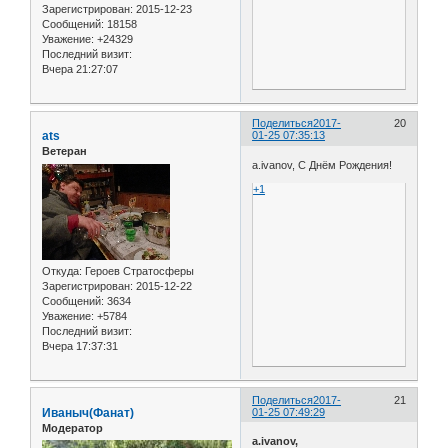
Зарегистрирован
: 2015-12-23
Сообщений:
18158
Уважение:
+24329
Последний визит:
Вчера 21:27:07
Поделиться
2017-
20
ats
01-25 07:35:13
Ветеран
а.ivanov, С Днём Рождения!
+1
Откуда:
Героев Стратосферы
Зарегистрирован
: 2015-12-22
Сообщений:
3634
Уважение:
+5784
Последний визит:
Вчера 17:37:31
Поделиться
2017-
21
Иваныч(Фанат)
01-25 07:49:29
Модератор
а.ivanov,