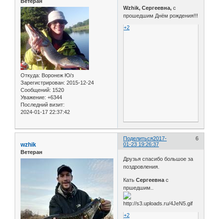
Ветеран
Wzhik, Сергеевна,
с
прошедшим Днём рождения!!!
+2
Откуда:
Воронеж Ю/з
Зарегистрирован
: 2015-12-24
Сообщений:
1520
Уважение:
+6344
Последний визит:
2024-01-17 22:37:42
Поделиться
2017-
6
wzhik
01-23 19:26:37
Ветеран
Друзья спасибо большое за
поздровления.
Кать
Сергеевна
с
пршедшим..
+2