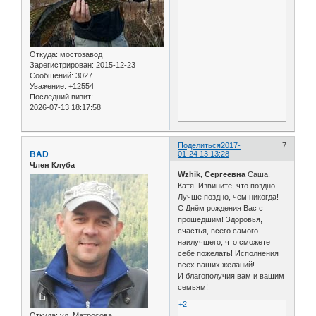
Откуда:
мостозавод
Зарегистрирован
: 2015-12-23
Сообщений:
3027
Уважение:
+12554
Последний визит:
2026-07-13 18:17:58
Поделиться
2017-
7
BAD
01-24 13:13:28
Член Клуба
Wzhik, Сергеевна
Саша.
Катя! Извините, что поздно..
Лучше поздно, чем никогда!
С Днём рождения Вас с
прошедшим! Здоровья,
счастья, всего самого
наилучшего, что сможете
себе пожелать! Исполнения
всех ваших желаний!
И благополучия вам и вашим
семьям!
+2
Откуда:
ул. Матросова