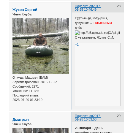
Поделиться
2017-
28
Жуков Сергей
01-25 10:46:49
Член Клуба
Т@тьян@
,
ledy-plus
,
девушки! С
Татьяниным
днём!
С уважением, Жуков С.И.
+1
Откуда:
Машмет (БАМ)
Зарегистрирован
: 2015-12-22
Сообщений:
2271
Уважение:
+11356
Последний визит:
2023-07-20 01:33:19
Поделиться
2017-
29
Дмитрыч
01-25 10:53:58
Член Клуба
25 января – День
освобождения города