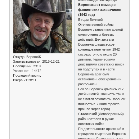
Воронежа от немецко-
фашистских захватчиков
(1943 год)
В годы Великой
Отечественной войны
Воронеж становится ареной
ожесточенных боевых
действий. Для захвата
Воронежа фашистское
командование летом 1942 г.
сосредоточило около 20
Откуда:
ВоронеЖ
дивизий. Героическими
Зарегистрирован
: 2015-12-21
действиями советских войск
Сообщений:
2319
на подступах и в черте
Уважение:
+14472
Воронежа враг был
Последний визит:
остановлен, обескровлен и
Вчера 21:28:11
разгромлен.
Бои за Воронеж длились 212
дней и ночей. Фашисты так и
не смогли захватить Воронеж
полностью. Линия фронта
прошла через город.
Сталинский (Левобережный)
район остался в руках
советских войск.
По длительности сражений в
городских кварталах Воронеж
опережает Сталинград, а по