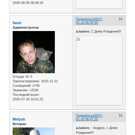
2026-08-05 08:48:19
Поделиться
2017-
14
faust
01-25 06:39:33
Администратор
а.ivanov
, С Днём Рождения!!!
+1
Откуда:
Ю-З
Зарегистрирован
: 2015-12-21
Сообщений:
1749
Уважение:
+2539
Последний визит:
2025-07-29 16:01:23
Поделиться
2017-
15
Melyah
01-25 06:47:25
Ветеран
а.ivanov
, - Андрюх, с Днём
Рождения!!!