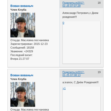
Поделиться
2017-
18
Вован вованыч
01-25 07:07:29
Член Клуба
Александр Петрович,с Днем
рождения!!!
0
Откуда:
Масловка песчановка
Зарегистрирован
: 2015-12-23
Сообщений:
18158
Уважение:
+24329
Последний визит:
Вчера 21:27:07
Поделиться
2017-
19
Вован вованыч
01-25 07:08:13
Член Клуба
а.ivanov, С Днём Рождения!!!
+1
Откуда:
Масловка песчановка