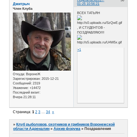
Поделиться
2017-
30
Дмитрыч
01-25 10:56:21
Член Клуба
ВСЕХ ТАТЬЯН
, И СТУДЕНТОВ -
ПОЗДРАВЛЯЮ!!!!
+1
Откуда:
ВоронеЖ
Зарегистрирован
: 2015-12-21
Сообщений:
2319
Уважение:
+14472
Последний визит:
Вчера 21:28:11
Страница:
1
2
3
…
34
»
»
Клуб рыболовов, охотников и грибников Воронежской
области Адреналин
»
Архив форума
»
Поздравления