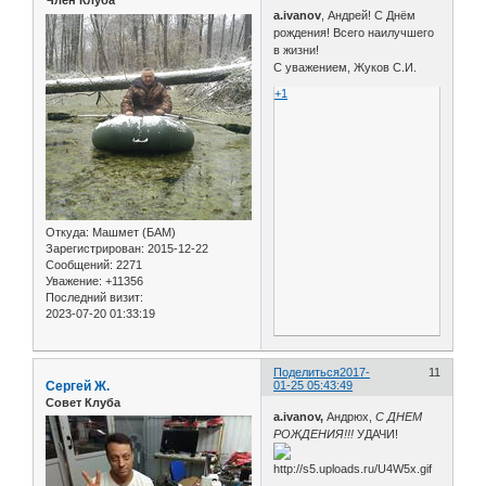
Член Клуба
a.ivanov
, Андрей! С Днём
рождения! Всего наилучшего
в жизни!
С уважением, Жуков С.И.
+1
Откуда:
Машмет (БАМ)
Зарегистрирован
: 2015-12-22
Сообщений:
2271
Уважение:
+11356
Последний визит:
2023-07-20 01:33:19
Поделиться
2017-
11
Сергей Ж.
01-25 05:43:49
Совет Клуба
a.ivanov,
Андрюх,
С ДНЕМ
РОЖДЕНИЯ!!!
УДАЧИ!