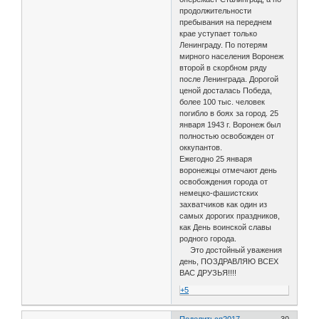
продолжительности
пребывания на переднем
крае уступает только
Ленинграду. По потерям
мирного населения Воронеж
второй в скорбном ряду
после Ленинграда. Дорогой
ценой досталась Победа,
более 100 тыс. человек
погибло в боях за город. 25
января 1943 г. Воронеж был
полностью освобожден от
оккупантов.
Ежегодно 25 января
воронежцы отмечают день
освобождения города от
немецко-фашистских
захватчиков как один из
самых дорогих праздников,
как День воинской славы
родного города.
Это достойный уважения
день, ПОЗДРАВЛЯЮ ВСЕХ
ВАС ДРУЗЬЯ!!!!
+5