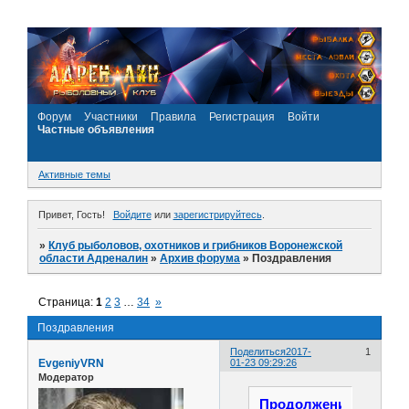
Форум
Участники
Правила
Регистрация
Войти
Частные объявления
Активные темы
Привет, Гость!
Войдите
или
зарегистрируйтесь
.
»
Клуб рыболовов, охотников и грибников Воронежской
области Адреналин
»
Архив форума
»
Поздравления
Страница:
1
2
3
…
34
»
Поздравления
Поделиться
2017-
1
EvgeniyVRN
01-23 09:29:26
Модератор
Продолжение...