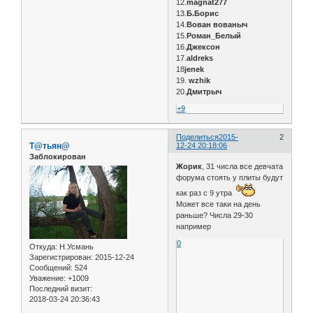
12.
magnat277
13.
Б.Борис
14.
Вован вованыч
15.
Роман_Белый
16.
Джексон
17.
aldreks
18
jenek
19.
wzhik
20.
Дмитрыч
+9
Поделиться
2015-
2
Т@тьян@
12-24 20:18:06
Заблокирован
Жорик
, 31 числа все девчата
форума стоять у плиты будут
как раз с 9 утра
Может все таки на день
раньше? Числа 29-30
например
0
Откуда:
Н.Усмань
Зарегистрирован
: 2015-12-24
Сообщений:
524
Уважение:
+1009
Последний визит:
2018-03-24 20:36:43