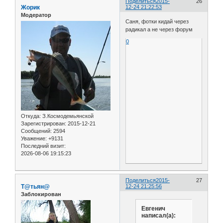
Поделиться
2015-
26
Жорик
12-24 21:22:53
Модератор
Саня, фотки кидай через
радикал а не через форум
0
Откуда:
З.Космодемьянской
Зарегистрирован
: 2015-12-21
Сообщений:
2594
Уважение:
+9131
Последний визит:
2026-08-06 19:15:23
Поделиться
2015-
27
Т@тьян@
12-24 21:25:56
Заблокирован
Евгенич
написал(а):