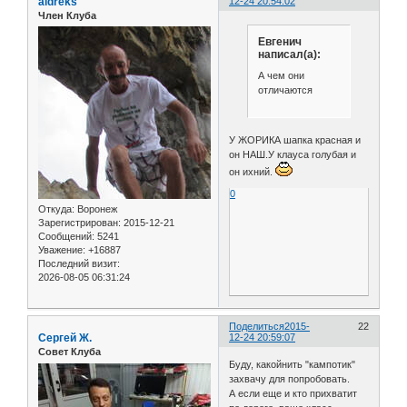
aldreks
12-24 20:54:02
Член Клуба
Евгенич
написал(а):
А чем они
отличаются
У ЖОРИКА шапка красная и
он НАШ.У клауса голубая и
он ихний.
0
Откуда:
Воронеж
Зарегистрирован
: 2015-12-21
Сообщений:
5241
Уважение:
+16887
Последний визит:
2026-08-05 06:31:24
Поделиться
2015-
22
Сергей Ж.
12-24 20:59:07
Совет Клуба
Буду, какойнить "кампотик"
захвачу для попробовать.
А если еще и кто прихватит