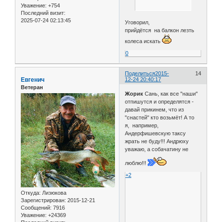
Уважение:
+754
Последний визит:
2025-07-24 02:13:45
Уговорил,
прийдётся на балкон лезть
колеса искать
0
Поделиться
2015-
14
Евгенич
12-24 20:40:17
Ветеран
Жорик
Сань, как все "наши"
отпишутся и определятся -
давай прикинем, что из
"снастей" кто возьмёт! А то
я, например,
Андерфишевскую таксу
жрать не буду!!! Андрюху
уважаю, а собачатину не
люблю!!!
+2
Откуда:
Лизюкова
Зарегистрирован
: 2015-12-21
Сообщений:
7916
Уважение:
+24369