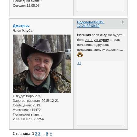
Последний визит:
Сегодня 12:05:03
Поделиться
2015-
30
Дмитрыч
12-24 22:09:19
Член Клуба
Евгенич
если льда не будет .
бери
личную лунку
.... сам
половишь и друзьям
подаришь минуту радости.....
+1
Откуда:
ВоронеЖ
Зарегистрирован
: 2015-12-21
Сообщений:
2319
Уважение:
+14472
Последний визит:
2026-08-07 18:29:54
Страница:
1
2
3
…
9
»