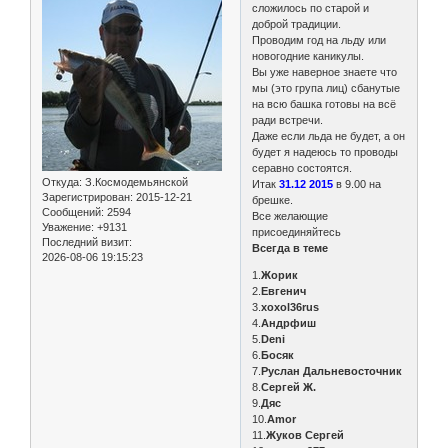
сложилось по старой и
доброй традиции.
Проводим год на льду или
новогодние каникулы.
Вы уже наверное знаете что
мы (это група лиц) сбанутые
на всю башка готовы на всё
ради встречи.
Даже если льда не будет, а он
будет я надеюсь то проводы
серавно состоятся.
Откуда:
З.Космодемьянской
Итак
31.12 2015
в 9.00 на
Зарегистрирован
: 2015-12-21
брешке.
Сообщений:
2594
Все желающие
Уважение:
+9131
присоединяйтесь
Последний визит:
Всегда в теме
2026-08-06 19:15:23
1.
Жорик
2.
Евгенич
3.
xoxol36rus
4.
Андрфиш
5.
Deni
6.
Босяк
7.
Руслан Дальневосточник
8.
Сергей Ж.
9.
Дяс
10.
Amor
11.
Жуков Сергей