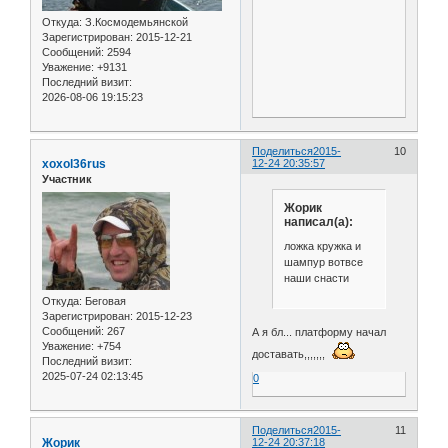
Откуда:
З.Космодемьянской
Зарегистрирован
: 2015-12-21
Сообщений:
2594
Уважение:
+9131
Последний визит:
2026-08-06 19:15:23
Поделиться
2015-
10
xoxol36rus
12-24 20:35:57
Участник
Жорик
написал(а):
ложка кружка и
шампур вотвсе
наши снасти
Откуда:
Беговая
Зарегистрирован
: 2015-12-23
Сообщений:
267
А я бл... платформу начал
Уважение:
+754
доставать,,,,,,,
Последний визит:
2025-07-24 02:13:45
0
Поделиться
2015-
11
Жорик
12-24 20:37:18