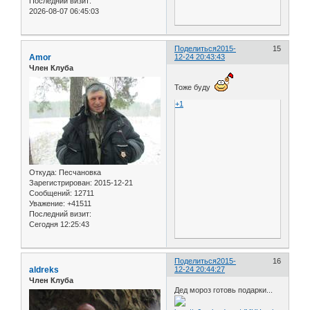
Последний визит:
2026-08-07 06:45:03
Поделиться
2015-
15
Amor
12-24 20:43:43
Член Клуба
Тоже буду
+1
Откуда:
Песчановка
Зарегистрирован
: 2015-12-21
Сообщений:
12711
Уважение:
+41511
Последний визит:
Сегодня 12:25:43
Поделиться
2015-
16
aldreks
12-24 20:44:27
Член Клуба
Дед мороз готовь подарки...