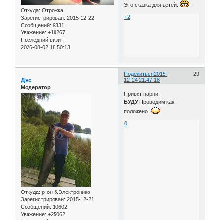
Это сказка для детей.
Откуда:
Отрожка
+2
Зарегистрирован
: 2015-12-22
Сообщений:
9331
Уважение:
+19267
Последний визит:
2026-08-02 18:50:13
Поделиться
2015-
29
Дяс
12-24 21:47:18
Модератор
Привет парни.
БУДУ
Проводим как
положено.
0
Откуда:
р-он б.Электроника
Зарегистрирован
: 2015-12-21
Сообщений:
10602
Уважение:
+25062