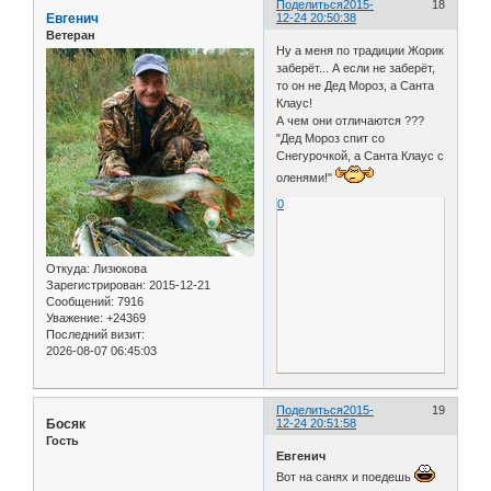
Поделиться
2015-
18
Евгенич
12-24 20:50:38
Ветеран
Ну а меня по традиции Жорик
заберёт... А если не заберёт,
то он не Дед Мороз, а Санта
Клаус!
А чем они отличаются ???
"Дед Мороз спит со
Снегурочкой, а Санта Клаус с
оленями!"
0
Откуда:
Лизюкова
Зарегистрирован
: 2015-12-21
Сообщений:
7916
Уважение:
+24369
Последний визит:
2026-08-07 06:45:03
Поделиться
2015-
19
Босяк
12-24 20:51:58
Гость
Евгенич
Вот на санях и поедешь