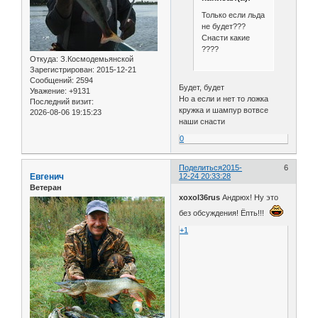
Только если льда
не будет???
Снасти какие
????
Откуда:
З.Космодемьянской
Зарегистрирован
: 2015-12-21
Сообщений:
2594
Будет, будет
Уважение:
+9131
Но а если и нет то ложка
Последний визит:
кружка и шампур вотвсе
2026-08-06 19:15:23
наши снасти
0
Поделиться
2015-
6
Евгенич
12-24 20:33:28
Ветеран
xoxol36rus
Андрюх! Ну это
без обсуждения! Ёпть!!!
+1