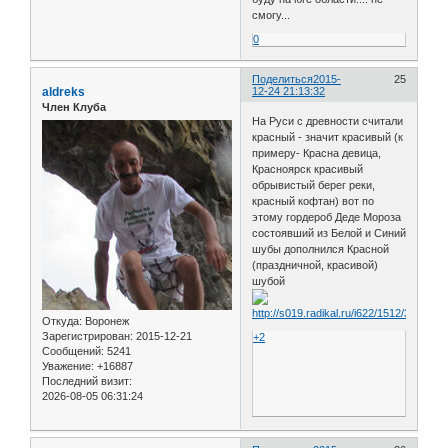
смогу...
0
Поделиться
2015-
25
aldreks
12-24 21:13:32
Член Клуба
На Руси с древности считали
красный - значит красивый (к
примеру- Красна девица,
Красноярск красивый
обрывистый берег реки,
красный кофтан) вот по
этому гордероб Деде Мороза
состоявший из Белой и Синий
шубы дополнился Красной
(праздничной, красивой)
шубой
Откуда:
Воронеж
Зарегистрирован
: 2015-12-21
+2
Сообщений:
5241
Уважение:
+16887
Последний визит:
2026-08-05 06:31:24