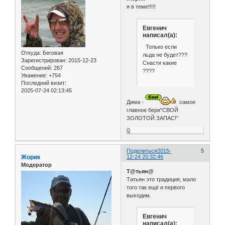
я в теме!!!!!
Евгенич
написал(а):
Только если
Откуда:
Беговая
льда не будет???
Зарегистрирован
: 2015-12-23
Снасти какие
Сообщений:
267
????
Уважение:
+754
Последний визит:
2025-07-24 02:13:45
Дима -
самое
главное бери"СВОЙ
ЗОЛОТОЙ ЗАПАС!"
0
Поделиться
2015-
5
Жорик
12-24 20:32:46
Модератор
Т@тьян@
Татьян это традиция, мало
того так ещё и первого
выходим.
Евгенич
написал(а):