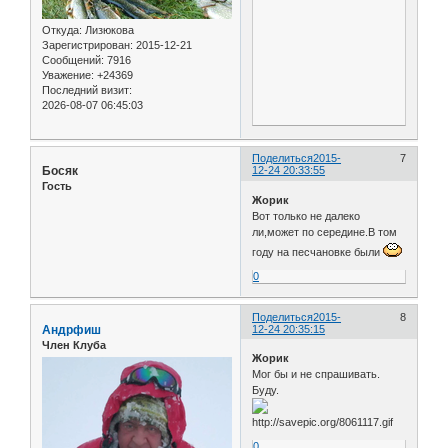
Откуда:
Лизюкова
Зарегистрирован
: 2015-12-21
Сообщений:
7916
Уважение:
+24369
Последний визит:
2026-08-07 06:45:03
Поделиться
2015-
7
Босяк
12-24 20:33:55
Гость
Жорик
Вот только не далеко
ли,может по середине.В том
году на песчановке были
0
Поделиться
2015-
8
Андрфиш
12-24 20:35:15
Член Клуба
Жорик
Мог бы и не спрашивать.
Буду.
0