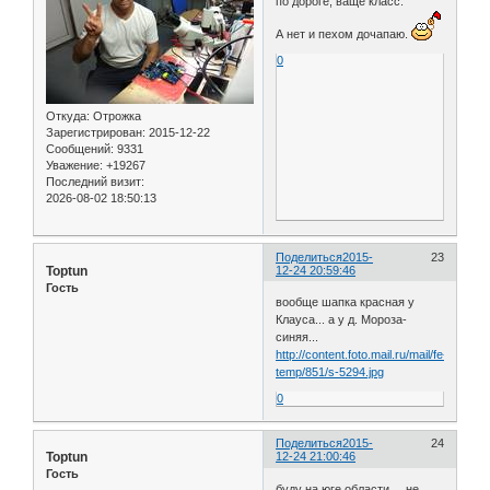
по дороге, ваще класс.
А нет и пехом дочапаю.
0
Откуда:
Отрожка
Зарегистрирован
: 2015-12-22
Сообщений:
9331
Уважение:
+19267
Последний визит:
2026-08-02 18:50:13
Поделиться
2015-
23
Toptun
12-24 20:59:46
Гость
вообще шапка красная у
Клауса... а у д. Мороза-
синяя...
http://content.foto.mail.ru/mail/fe-
temp/851/s-5294.jpg
0
Поделиться
2015-
24
Toptun
12-24 21:00:46
Гость
буду на юге области.... не