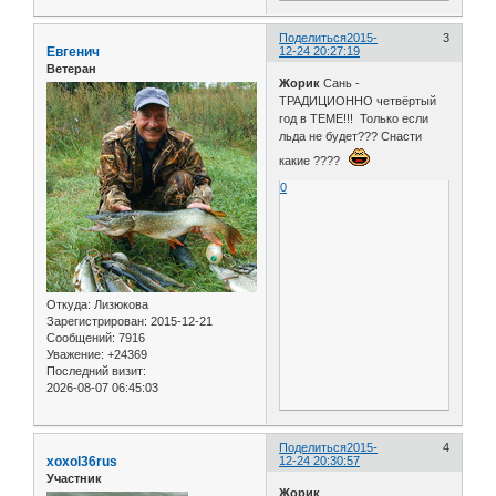
Поделиться
2015-
3
Евгенич
12-24 20:27:19
Ветеран
Жорик
Сань -
ТРАДИЦИОННО четвёртый
год в ТЕМЕ!!! Только если
льда не будет??? Снасти
какие ????
0
Откуда:
Лизюкова
Зарегистрирован
: 2015-12-21
Сообщений:
7916
Уважение:
+24369
Последний визит:
2026-08-07 06:45:03
Поделиться
2015-
4
xoxol36rus
12-24 20:30:57
Участник
Жорик