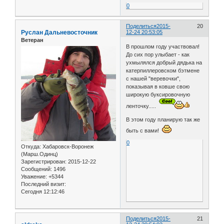
0
Поделиться
2015-
20
Руслан Дальневосточник
12-24 20:53:05
Ветеран
В прошлом году участвовал!
До сих пор улыбает - как
ухмылялся добрый дядька на
катерпиллеровском бэтмене
с нашей "веревочки",
показывая в ковше свою
широкую буксировочную
ленточку.....
В этом году планирую так же
быть с вами!
0
Откуда:
Хабаровск-Воронеж
(Марш.Одинц)
Зарегистрирован
: 2015-12-22
Сообщений:
1496
Уважение:
+5344
Последний визит:
Сегодня 12:12:46
Поделиться
2015-
21