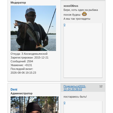
Модератор
xoxol36rus
Бери, хоть один на рыбака
похож будеш
А мы так трогладиты
0
Откуда:
З.Космодемьянской
Зарегистрирован
: 2015-12-21
Сообщений:
2594
Уважение:
+9131
Последний визит:
2026-08-06 19:15:23
Поделиться
2015-
12
Deni
12-24 20:39:03
Администратор
постараюсь быть!
0