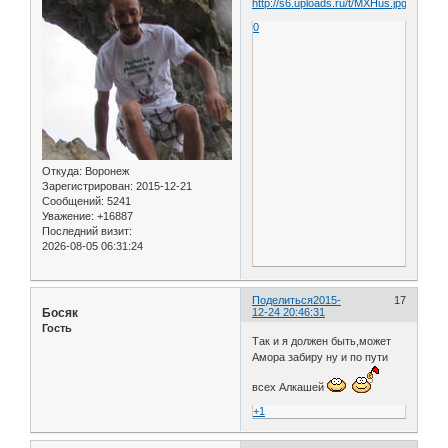
0
Откуда:
Воронеж
Зарегистрирован
: 2015-12-21
Сообщений:
5241
Уважение:
+16887
Последний визит:
2026-08-05 06:31:24
Поделиться
2015-
17
Босяк
12-24 20:46:31
Гость
Так и я должен быть,может
Амора забиру ну и по пути
всех Алкашей
+1