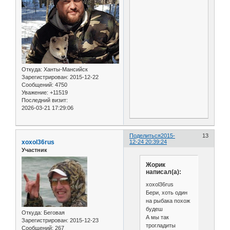
Откуда:
Ханты-Мансийск
Зарегистрирован
: 2015-12-22
Сообщений:
4750
Уважение:
+11519
Последний визит:
2026-03-21 17:29:06
Поделиться
2015-
13
xoxol36rus
12-24 20:39:24
Участник
Жорик
написал(а):
xoxol36rus
Бери, хоть один
на рыбака похож
будеш
Откуда:
Беговая
А мы так
Зарегистрирован
: 2015-12-23
трогладиты
Сообщений:
267