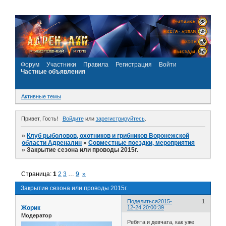
Форум
Участники
Правила
Регистрация
Войти
Частные объявления
Активные темы
Привет, Гость!
Войдите
или
зарегистрируйтесь
.
»
Клуб рыболовов, охотников и грибников Воронежской
области Адреналин
»
Совместные поездки, мероприятия
»
Закрытие сезона или проводы 2015г.
Страница:
1
2
3
…
9
»
Закрытие сезона или проводы 2015г.
Поделиться
2015-
1
Жорик
12-24 20:00:39
Модератор
Ребята и девчата, как уже