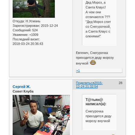
Дед Мороз, а
Санта Клаус!
А чем они
отличаются ???
Откуда:
Н.Усмань
"Дед Мороз спит
Зарегистрирован
: 2015-12-24
со Снегурочкой,
Сообщений:
524
а Санта Клаус с
Уважение:
+1009
оленями!"
Последний визит:
2018-03-24 20:36:43
Евгенич, Снегурочка
приходится деду морозу
внучкой
+1
Поделиться
2015-
28
Сергей Ж.
12-24 21:32:54
Совет Клуба
Т@тьян@
написал(а):
Снегурочка
приходится деду
морозу внучкой