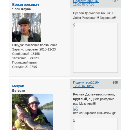
Поделиться
2016-
987
Вован вованыч
12-20 07:07:55
Член Клуба
Руслан Дальневосточник, С
Днём Рождения!!! Здоровья!!!
0
Откуда:
Масловка песчановка
Зарегистрирован
: 2015-12-23
Сообщений:
18158
Уважение:
+24329
Последний визит:
Сегодня 21:27:07
Поделиться
2016-
988
Melyah
12-20 07:18:55
Ветеран
Руслан Дальневосточник
,
Круглый
, с Днём рождения
вас Мужчины!!!
0