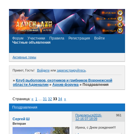
Форум
Участники
Правила
Регистрация
Войти
Частные объявления
Активные темы
Привет, Гость!
Войдите
или
зарегистрируйтесь
.
»
Клуб рыболовов, охотников и грибников Воронежской
области Адреналин
»
Архив форума
»
Поздравления
Страница:
«
1
…
31
32
33
34
»
Поздравления
Поделиться
2016-
961
Сергей Ш
12-16 07:18:09
Ветеран
Ирина, с Днем рождения!!!