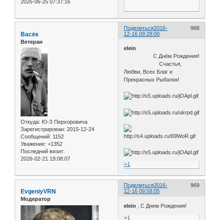
2026-06-25 07:37:16
Поделиться
2016-
968
Васёк
12-16 09:28:00
Ветеран
elein
С Днём Рождения!
Счастья,
Любви, Всех Благ и
Прекрасных Рыбалок!
Откуда:
Ю-З Перхоровича
Зарегистрирован
: 2015-12-24
Сообщений:
1152
Уважение:
+1352
Последний визит:
2026-02-21 19:08:07
+1
Поделиться
2016-
969
EvgeniyVRN
12-16 09:58:05
Модератор
elein
, С Днем Рождения!
+1