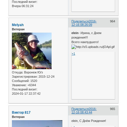
Последний визит:
Вчера 06:31:24
Поделиться
2016-
964
Melyah
12-16 08:26:09
Ветеран
elein
- Ирина, с Днем
рождения!!!
Всего наилудшего!
+1
Откуда:
Воронеж Ю/з
Зарегистрирован
: 2015-12-24
Сообщений:
1520
Уважение:
+6344
Последний визит:
2024-01-17 22:37:42
Поделиться
2016-
965
Виктор 817
12-16 08:43:44
Ветеран
elein, С Днём Рождения!