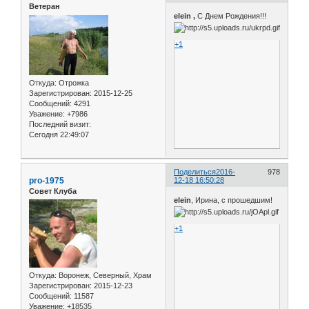
Ветеран
elein ,
С Днем Рождения!!!
+1
Откуда:
Отрожка
Зарегистрирован
: 2015-12-25
Сообщений:
4291
Уважение:
+7986
Последний визит:
Сегодня 22:49:07
Поделиться
2016-
978
pro-1975
12-18 16:50:28
Совет Клуба
elein
, Ирина, с прошедшим!
+1
Откуда:
Воронеж, Северный, Храм
Зарегистрирован
: 2015-12-23
Сообщений:
11587
Уважение:
+18535