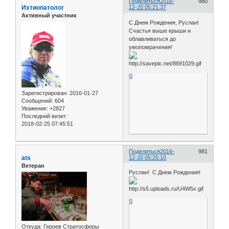
Поделиться
2016-
980
Ихтиопатолог
12-20 05:21:37
Активный участник
С Днем Рождения, Руслан!
Счастья выше крыши и
облавливаться до
умопомрачения!
0
Зарегистрирован
: 2016-01-27
Сообщений:
604
Уважение:
+2827
Последний визит:
2018-02-25 07:45:51
Поделиться
2016-
981
ats
12-20 05:25:10
Ветеран
Руслан! С Днем Рождения!
0
Откуда:
Героев Стратосферы