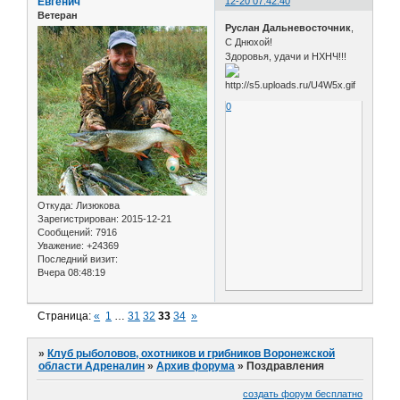
Евгенич
12-20 07:42:40
Ветеран
Руслан Дальневосточник
,
С Днюхой!
Здоровья, удачи и НХНЧ!!!
0
Откуда:
Лизюкова
Зарегистрирован
: 2015-12-21
Сообщений:
7916
Уважение:
+24369
Последний визит:
Вчера 08:48:19
Страница:
«
1
…
31
32
33
34
»
»
Клуб рыболовов, охотников и грибников Воронежской
области Адреналин
»
Архив форума
»
Поздравления
создать форум бесплатно