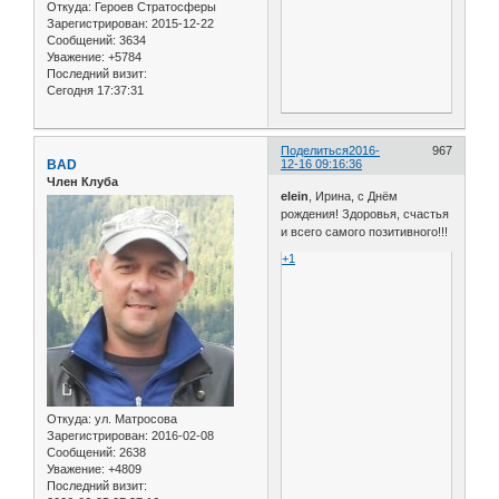
Откуда:
Героев Стратосферы
Зарегистрирован
: 2015-12-22
Сообщений:
3634
Уважение:
+5784
Последний визит:
Сегодня 17:37:31
Поделиться
2016-
967
BAD
12-16 09:16:36
Член Клуба
elein
, Ирина, с Днём
рождения! Здоровья, счастья
и всего самого позитивного!!!
+1
Откуда:
ул. Матросова
Зарегистрирован
: 2016-02-08
Сообщений:
2638
Уважение:
+4809
Последний визит: