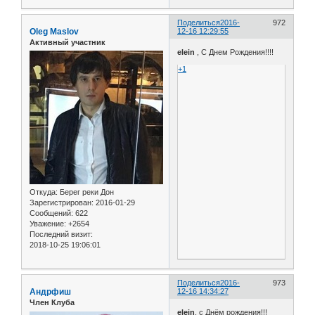
Поделиться
2016-
972
Oleg Maslov
12-16 12:29:55
Активный участник
elein
, С Днем Рождения!!!!
+1
Откуда:
Берег реки Дон
Зарегистрирован
: 2016-01-29
Сообщений:
622
Уважение:
+2654
Последний визит:
2018-10-25 19:06:01
Поделиться
2016-
973
Андрфиш
12-16 14:34:27
Член Клуба
elein
, с Днём рождения!!!