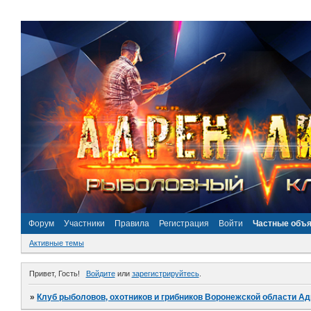
Форум
Участники
Правила
Регистрация
Войти
Частные объ
Активные темы
Привет, Гость!
Войдите
или
зарегистрируйтесь
.
»
Клуб рыболовов, охотников и грибников Воронежской области А