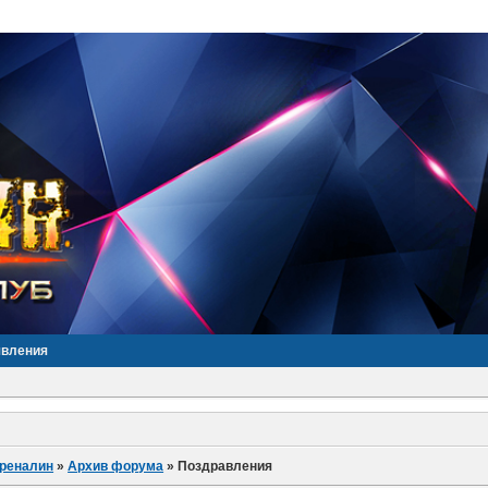
явления
дреналин
»
Архив форума
»
Поздравления