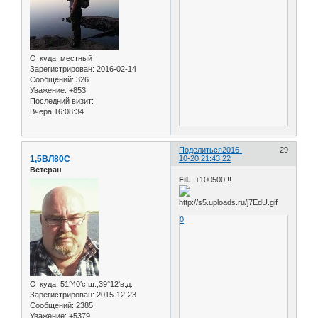
Откуда:
местный
Зарегистрирован
: 2016-02-14
Сообщений:
326
Уважение:
+853
Последний визит:
Вчера 16:08:34
Поделиться
2016-
29
1,5ВЛ80С
10-20 21:43:22
Ветеран
FiL
, +100500!!!
0
Откуда:
51°40′с.ш.,39°12'в.д.
Зарегистрирован
: 2015-12-23
Сообщений:
2385
Уважение:
+5379