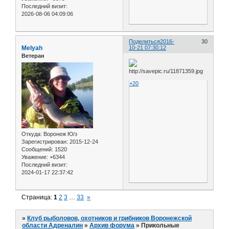
Последний визит:
2026-08-06 04:09:06
Поделиться
2016-
30
Melyah
10-21 07:30:12
Ветеран
+20
Откуда:
Воронеж Ю/з
Зарегистрирован
: 2015-12-24
Сообщений:
1520
Уважение:
+6344
Последний визит:
2024-01-17 22:37:42
Страница:
1
2
3
…
33
»
»
Клуб рыболовов, охотников и грибников Воронежской
области Адреналин
»
Архив форума
»
Прикольные