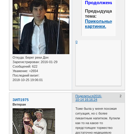
Продолжение...
Предыдущая
тема:
Прикольные
картинки.
0
Откуда:
Берег реки Дон
Зарегистрирован
: 2016-01-29
Сообщений:
622
Уважение:
+2654
Последний визит:
2018-10-25 19:06:01
Поделиться
2016-
2
ЗИП1975
10-14 16:16:24
Ветеран
Тоже была у меня похожая
ситуация, но с более
пикантным напитком. Купили
как-то на какое-то
предстоящее торжество
достаточно недешевую