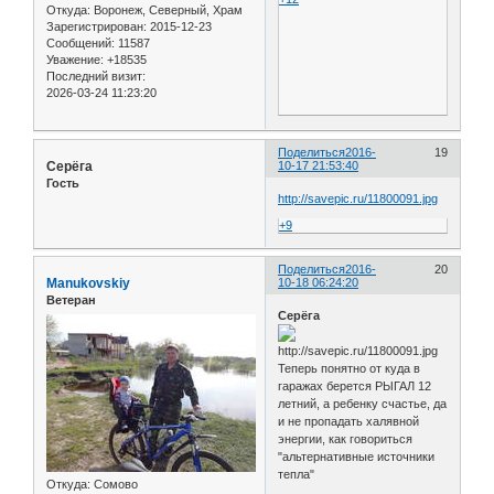
Откуда:
Воронеж, Северный, Храм
Зарегистрирован
: 2015-12-23
Сообщений:
11587
Уважение:
+18535
Последний визит:
2026-03-24 11:23:20
Поделиться
2016-
19
Серёга
10-17 21:53:40
Гость
http://savepic.ru/11800091.jpg
+9
Поделиться
2016-
20
Manukovskiy
10-18 06:24:20
Ветеран
Серёга
Теперь понятно от куда в
гаражах берется РЫГАЛ 12
летний, а ребенку счастье, да
и не пропадать халявной
энергии, как говориться
"альтернативные источники
тепла"
Откуда:
Сомово