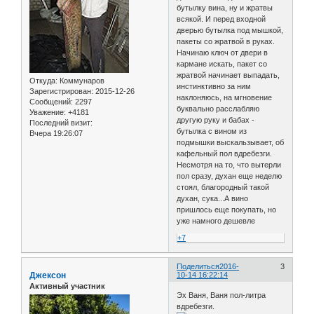
бутылку вина, ну и жратвы
всякой. И перед входной
дверью бутылка под мышкой,
пакеты со жратвой в руках.
Начинаю ключ от двери в
кармане искать, пакет со
жратвой начинает выпадать,
Откуда:
Коммунаров
инстинктивно за ним
Зарегистрирован
: 2015-12-26
наклоняюсь, на мгновение
Сообщений:
2297
буквально расслабляю
Уважение:
+4181
другую руку и бабах -
Последний визит:
бутылка с вином из
Вчера 19:26:07
подмышки выскальзывает, об
кафельный пол вдребезги.
Несмотря на то, что вытерли
пол сразу, духан еще неделю
стоял, благородный такой
духан, сука...А вино
пришлось еще покупать, но
уже намного дешевле
+7
Поделиться
2016-
3
Джексон
10-14 16:22:14
Активный участник
Эх Ваня, Ваня пол-литра
вдребезги.