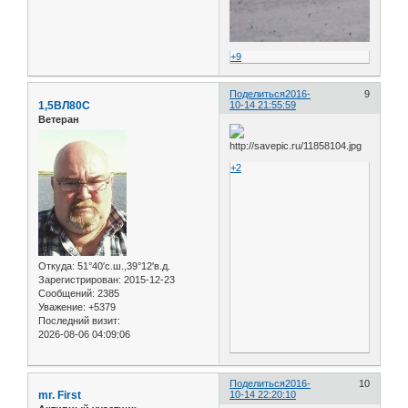
+9
Поделиться
2016-
9
1,5ВЛ80С
10-14 21:55:59
Ветеран
+2
Откуда:
51°40′с.ш.,39°12'в.д.
Зарегистрирован
: 2015-12-23
Сообщений:
2385
Уважение:
+5379
Последний визит:
2026-08-06 04:09:06
Поделиться
2016-
10
mr. First
10-14 22:20:10