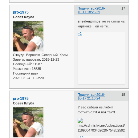
Поделиться
2016-
17
pro-1975
10-17 18:25:39
Совет Клуба
sneakerpimps
, не те сотки на
картинке... ой не те...
+2
Откуда:
Воронеж, Северный, Храм
Зарегистрирован
: 2015-12-23
Сообщений:
11587
Уважение:
+18535
Последний визит:
2026-03-24 11:23:20
Поделиться
2016-
18
pro-1975
10-17 21:16:24
Совет Клуба
У вас собака не любит
фоткаться?! А вот так?!
+12