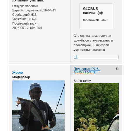
Активный участник
Откуда:
Воронеж
GLOBUS
Зарегистрирован
: 2016-04-13
написал(а):
Сообщений:
616
Уважение:
+1426
проплавив пакет
Последний визит:
2026-05-17 15:40:04
Отсюда началась долгая
дружба со стеклотканью и
эпоксидкой... Так стали
укрепляться пакеты)
+1
Поделиться
2016-
11
Жорик
10-15 21:50:39
Модератор
Всё в точку