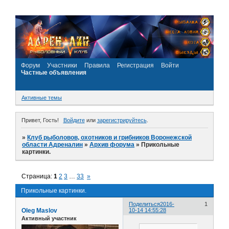
Форум
Участники
Правила
Регистрация
Войти
Частные объявления
Активные темы
Привет, Гость!
Войдите
или
зарегистрируйтесь
.
»
Клуб рыболовов, охотников и грибников Воронежской
области Адреналин
»
Архив форума
»
Прикольные
картинки.
Страница:
1
2
3
…
33
»
Прикольные картинки.
Поделиться
2016-
1
Oleg Maslov
10-14 14:55:28
Активный участник