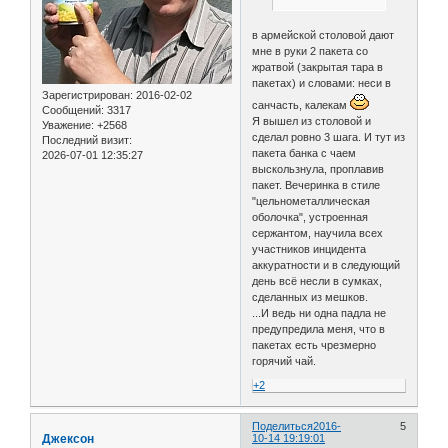
в армейской столовой дают
мне в руки 2 пакета со
жратвой (закрытая тара в
пакетах) и словами: неси в
Зарегистрирован
: 2016-02-02
санчасть, калекам
Сообщений:
3317
Я вышел из столовой и
Уважение:
+2568
сделал ровно 3 шага. И тут из
Последний визит:
пакета банка с чаем
2026-07-01 12:35:27
выскользнула, проплавив
пакет. Вечеринка в стиле
"цельнометаллическая
оболочка", устроенная
сержантом, научила всех
участников инцидента
аккуратности и в следующий
день всё несли в сумках,
сделанных из мешков.
...И ведь ни одна падла не
предупредила меня, что в
пакетах есть чрезмерно
горячий чай.
+2
Поделиться
2016-
5
Джексон
10-14 19:19:01