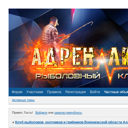
Форум
Участники
Правила
Регистрация
Войти
Частные объ
Активные темы
Привет, Гость!
Войдите
или
зарегистрируйтесь
.
»
Клуб рыболовов, охотников и грибников Воронежской области А