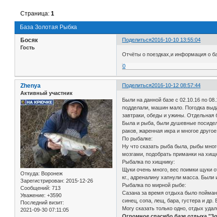
Страница:
1
База Золотая Рыбка
Босяк
Поделиться
2016-10-10 13:55:04
Гость
Отчёты о поездках,и информация о ба
0
Zhenya
Поделиться
2016-10-12 08:57:44
Активный участник
Были на данной базе с 02.10.16 по 0
подделали, машин мало. Погодка выда
завтраки, обеды и ужины. Отдельная 
Была и рыба, были душевные посиделк
раков, жаренная икра и многое друго
По рыбалке:
Ну что сказать рыба была, рыбы мног
мозгами, подобрать приманки на хищн
Рыбалка по хищнику:
Щуки очень много, вес поимки щуки от
Откуда:
Воронеж
кг., адреналину хапнули масса. Были 
Зарегистрирован
: 2015-12-26
Рыбалка по мирной рыбе:
Сообщений:
713
Сазана за время отдыха было поймано 
Уважение:
+3590
синец, сопа, лещ, бара, густера и др
Последний визит:
Могу сказать только одно, отдых уда
2021-09-30 07:11:05
Огромное спасибо базе отдыха "Зо