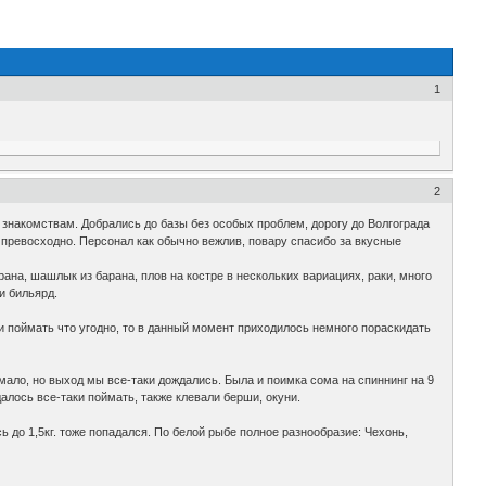
1
2
м знакомствам. Добрались до базы без особых проблем, дорогу до Волгограда
 превосходно. Персонал как обычно вежлив, повару спасибо за вкусные
на, шашлык из барана, плов на костре в нескольких вариациях, раки, много
и бильярд.
 и поймать что угодно, то в данный момент приходилось немного пораскидать
 мало, но выход мы все-таки дождались. Была и поимка сома на спиннинг на 9
далось все-таки поймать, также клевали берши, окуни.
сь до 1,5кг. тоже попадался. По белой рыбе полное разнообразие: Чехонь,