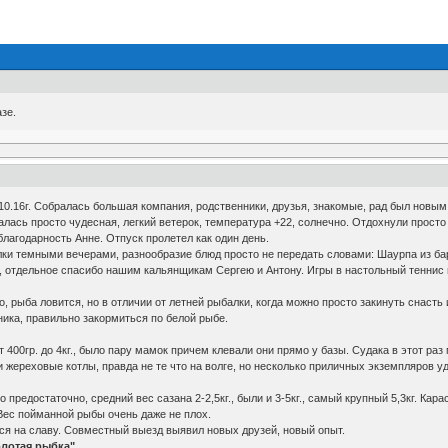
зе.
8.10.16г. Собралась большая компания, родственники, друзья, знакомые, рад был новы
лась просто чудесная, легкий ветерок, температура +22, солнечно. Отдохнули просто
благодарность Анне. Отпуск пролетел как один день.
и темными вечерами, разнообразие блюд просто не передать словами: Шаурпа из бара
е, отдельное спасибо нашим кальянщикам Сергею и Антону. Игры в настольный теннис 
о, рыба ловится, но в отличии от летней рыбалки, когда можно просто закинуть снасть
ика, правильно закормиться по белой рыбе.
 400гр. до 4кг., было пару мамок причем клевали они прямо у базы. Судака в этот раз
и жереховые котлы, правда не те что на волге, но несколько приличных экземпляров у
предостаточно, средний вес сазана 2-2,5кг., были и 3-5кг., самый крупный 5,3кг. Кара
. Вес пойманной рыбы очень даже не плох.
лся на славу. Совместный выезд выявил новых друзей, новый опыт.
лотая рыбка".