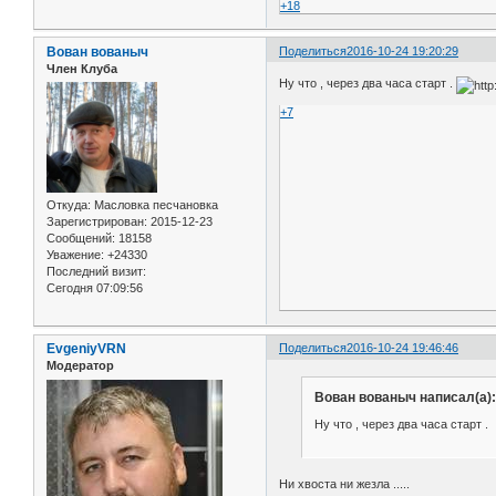
+18
Вован вованыч
Поделиться
2016-10-24 19:20:29
Член Клуба
Ну что , через два часа старт .
+7
Откуда:
Масловка песчановка
Зарегистрирован
: 2015-12-23
Сообщений:
18158
Уважение:
+24330
Последний визит:
Сегодня 07:09:56
EvgeniyVRN
Поделиться
2016-10-24 19:46:46
Модератор
Вован вованыч написал(а):
Ну что , через два часа старт .
Ни хвоста ни жезла .....