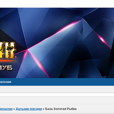
явления
дреналин
»
Дальние поездки
»
База Золотая Рыбка