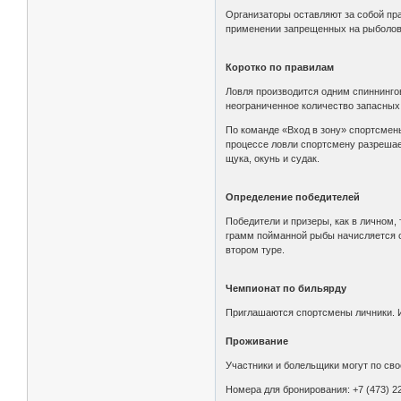
Организаторы оставляют за собой пра
применении запрещенных на рыболовн
Коротко по правилам
Ловля производится одним спиннинго
неограниченное количество запасных
По команде «Вход в зону» спортсмены
процессе ловли спортсмену разрешае
щука, окунь и судак.
Определение победителей
Победители и призеры, как в личном,
грамм пойманной рыбы начисляется о
втором туре.
Чемпионат по бильярду
Приглашаются спортсмены личники. И
Проживание
Участники и болельщики могут по св
Номера для бронирования: +7 (473) 22