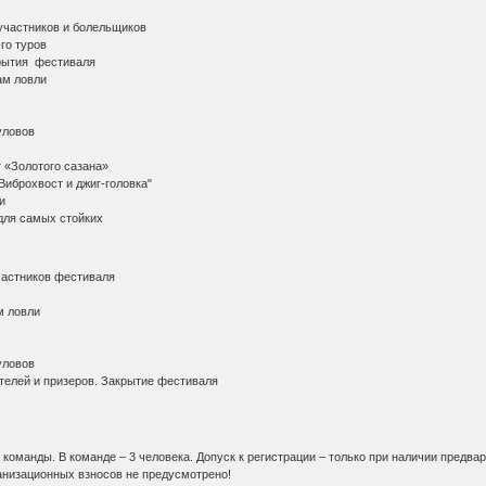
участников и болельщиков
-го туров
крытия фестиваля
ам ловли
уловов
 «Золотого сазана»
Виброхвост и джиг-головка"
и
для самых стойких
частников фестиваля
м ловли
уловов
телей и призеров. Закрытие фестиваля
оманды. В команде – 3 человека. Допуск к регистрации – только при наличии предва
ганизационных взносов не предусмотрено!