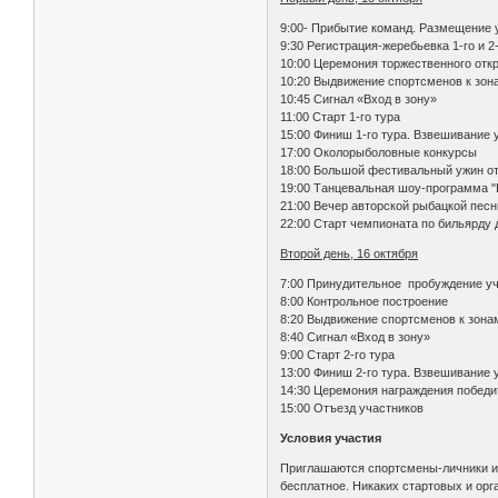
9:00- Прибытие команд. Размещение 
9:30 Регистрация-жеребьевка 1-го и 2
10:00 Церемония торжественного от
10:20 Выдвижение спортсменов к зон
10:45 Сигнал «Вход в зону»
11:00 Старт 1-го тура
15:00 Финиш 1-го тура. Взвешивание 
17:00 Околорыболовные конкурсы
18:00 Большой фестивальный ужин от
19:00 Танцевальная шоу-программа "
21:00 Вечер авторской рыбацкой песн
22:00 Старт чемпионата по бильярду 
Второй день, 16 октября
7:00 Принудительное пробуждение у
8:00 Контрольное построение
8:20 Выдвижение спортсменов к зона
8:40 Сигнал «Вход в зону»
9:00 Старт 2-го тура
13:00 Финиш 2-го тура. Взвешивание 
14:30 Церемония награждения победи
15:00 Отъезд участников
Условия участия
Приглашаются спортсмены-личники и к
бесплатное. Никаких стартовых и ор