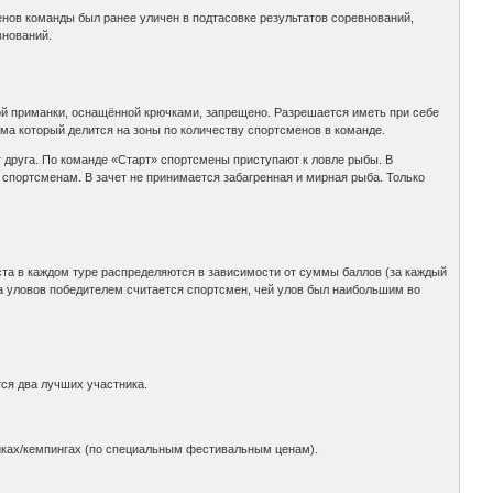
енов команды был ранее уличен в подтасовке результатов соревнований,
внований.
й приманки, оснащённой крючками, запрещено. Разрешается иметь при себе
ма который делится на зоны по количеству спортсменов в команде.
т друга. По команде «Старт» спортсмены приступают к ловле рыбы. В
спортсменам. В зачет не принимается забагренная и мирная рыба. Только
еста в каждом туре распределяются в зависимости от суммы баллов (за каждый
а уловов победителем считается спортсмен, чей улов был наибольшим во
ся два лучших участника.
миках/кемпингах (по специальным фестивальным ценам).