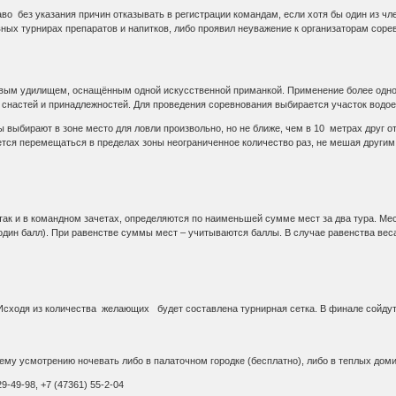
во без указания причин отказывать в регистрации командам, если хотя бы один из чл
ых турнирах препаратов и напитков, либо проявил неуважение к организаторам соре
вым удилищем, оснащённым одной искусственной приманкой. Применение более одно
 снастей и принадлежностей. Для проведения соревнования выбирается участок водое
 выбирают в зоне место для ловли произвольно, но не ближе, чем в 10 метрах друг о
тся перемещаться в пределах зоны неограниченное количество раз, не мешая другим 
 так и в командном зачетах, определяются по наименьшей сумме мест за два тура. М
дин балл). При равенстве суммы мест – учитываются баллы. В случае равенства вес
сходя из количества желающих будет составлена турнирная сетка. В финале сойдут
оему усмотрению ночевать либо в палаточном городке (бесплатно), либо в теплых до
9-49-98, +7 (47361) 55-2-04