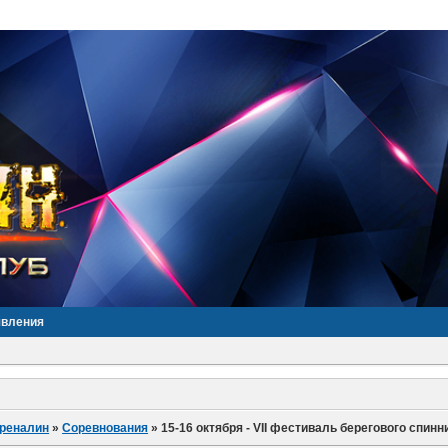
явления
дреналин
»
Соревнования
»
15-16 октября - VII фестиваль берегового спин