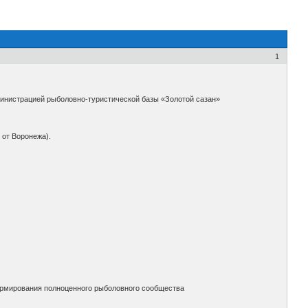
1
инистрацией рыболовно-туристической базы «Золотой сазан»
 от Воронежа).
формирования полноценного рыболовного сообщества