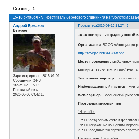
Страница:
1
15-16 октября - VII фестиваль берегового спиннинга на "Золотом сазан
Андрей Ермаков
Поделиться
2016-09-15 19:27:42
Ветеран
16-16 октября - VII традиционный
Организация:
ВООО «Ассоциация рыб
http://savepic.net/8442868.png
Место проведения:
рыболовно-турис
Координаты GPS: N50°54.683´ E40°18.
Зарегистрирован
: 2016-01-01
Топливный партнер
– региональная
Сообщений:
2443
Уважение:
+7713
Информационный партнер
– «Авто
Последний визит:
2026-08-05 09:42:18
Web-партнер
- Воронежский рыболов
Программа мероприятия
14 октября
17:00 Заезд оргкомитета и фестиваль
19:00 Обсуждение концепции меропри
21:00 Заседание экспертного совета 
Первый день, 15 октября