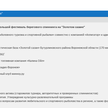
е"
 Большой фестиваль берегового спиннинга на "Золотом сазане"
оловного туризма и спортивной рыбалки» совместно с компанией «Аллигатор» и адм
тическая база «Золотой сазан» Бутурлиновского района Воронежской области (170 км
562´
 топливная компания «Калина Ойл»
радио-Воронеж»
ный клуб минноу.ру
ного актива (старожилов турнира, авторитетных и проверенных спиннингистов)
ятия. Утверждение культурно-развлекательной программы
по вопросам развития любительского и спортивного рыболовства в регионе, а также 