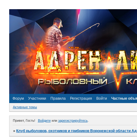
Форум
Участники
Правила
Регистрация
Войти
Частные объ
Активные темы
Привет, Гость!
Войдите
или
зарегистрируйтесь
.
»
Клуб рыболовов, охотников и грибников Воронежской области А