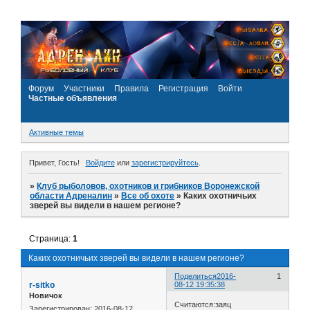
Форум
Участники
Правила
Регистрация
Войти
Частные объявления
Активные темы
Привет, Гость!
Войдите
или
зарегистрируйтесь
.
»
Клуб рыболовов, охотников и грибников Воронежской
области Адреналин
»
Все об охоте
»
Каких охотничьих
зверей вы видели в нашем регионе?
Страница:
1
Каких охотничьих зверей вы видели в нашем регионе?
Поделиться
2016-
1
r-sitko
08-12 19:35:38
Новичок
Считаются:заяц
Зарегистрирован
: 2016-08-12