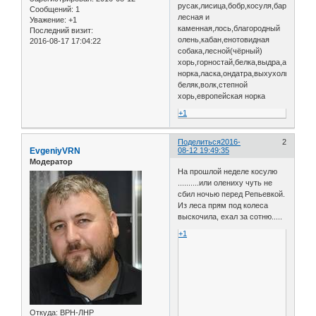
русак,лисица,бобр,косуля,барсук,кун
Сообщений:
1
лесная и
Уважение:
+1
каменная,лось,благородный
Последний визит:
олень,кабан,енотовидная
2016-08-17 17:04:22
собака,лесной(чёрный)
хорь,горностай,белка,выдра,америка
норка,ласка,ондатра,выхухоль,заяц
беляк,волк,степной
хорь,европейская норка
+1
Поделиться
2016-
2
EvgeniyVRN
08-12 19:49:35
Модератор
На прошлой неделе косулю
..........или олениху чуть не
сбил ночью перед Репьевкой.
Из леса прям под колеса
выскочила, ехал за сотню.....
+1
Откуда:
ВРН-ЛНР