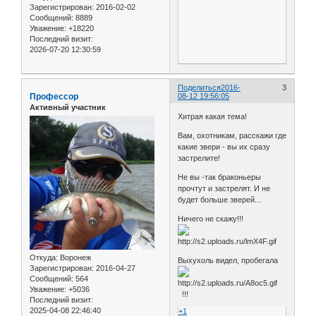
Зарегистрирован
: 2016-02-02
Сообщений:
8889
Уважение:
+18220
Последний визит:
2026-07-20 12:30:59
Поделиться
2016-
3
Профессор
08-12 19:56:05
Активный участник
Хитрая какая тема!
Вам, охотникам, расскажи где
какие звери - вы их сразу
застрелите!
Не вы -так браконьеры
прочтут и застрелят. И не
будет больше зверей...
Ничего не скажу!!!
Откуда:
Воронеж
Выхухоль видел, пробегала
Зарегистрирован
: 2016-04-27
Сообщений:
564
Уважение:
+5036
!!!
Последний визит:
2025-04-08 22:46:40
+1