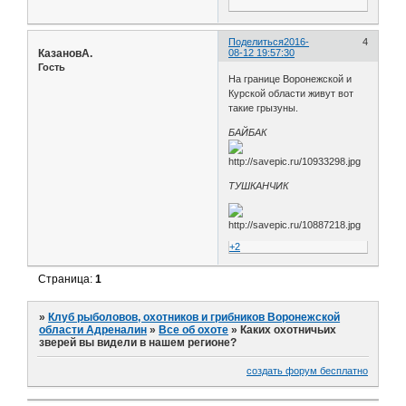
Поделиться
2016-
4
КазановА.
08-12 19:57:30
Гость
На границе Воронежской и
Курской области живут вот
такие грызуны.
БАЙБАК
ТУШКАНЧИК
+2
Страница:
1
»
Клуб рыболовов, охотников и грибников Воронежской
области Адреналин
»
Все об охоте
»
Каких охотничьих
зверей вы видели в нашем регионе?
создать форум бесплатно