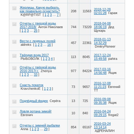
Жерлицы. Какую выбрать,
2018-12-28
как правильно оснастить?
208
11563
02:01:28
Гараж
K@RP@TIST
[
1
2
3
…
7
]
Отчеты с твердой воды
2018-04-08
2017-2018г
Антон Николаев
744
73220
18:06:19
Дед
[
1
2
3
…
25
]
Щукарь
2018-01-13
Вести с ледяных полей
457
22361
14:32:29
aldreks
[
1
2
3
…
16
]
DmitryPioneer
Твёрдая вода 2017
2017-12-24
113
8045
РЫБОВОЛК
[
1
2
3
4
]
15:49:58
pahira
Отчёты с твёрдой воды
2017-03-16
2016-2017г.г.
Zhenya
977
84224
14:56:48
Ящик
[
1
2
3
…
33
]
2016-12-08
Снасть покаток
73
9657
11:21:23
Евгений
KravchenkoE
[
1
2
3
]
ТТ
2016-09-08
Подлёдный фидер
Серёга
13
725
09:35:38
Ящик
Ловля ротана зимой!
2016-04-24
10
840
Евгенич
09:29:15
fregat2
2016-03-24
Отчеты с зимней рыбалки
854
65167
13:14:14
Алла
[
1
2
3
…
29
]
АДРЕНАЛИН