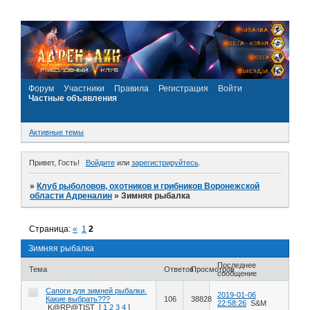
Форум
Участники
Правила
Регистрация
Войти
Частные объявления
Активные темы
Привет, Гость!
Войдите
или
зарегистрируйтесь
.
»
Клуб рыболовов, охотников и грибников Воронежской
области Адреналин
»
Зимняя рыбалка
Страница:
«
1
2
Зимняя рыбалка
Последнее
Тема
Ответов
Просмотров
сообщение
Сапоги для зимней рыбалки.
2019-01-06
Какие выбрать???
106
38828
22:58:26
S&M
K@RP@TIST
[
1
2
3
4
]