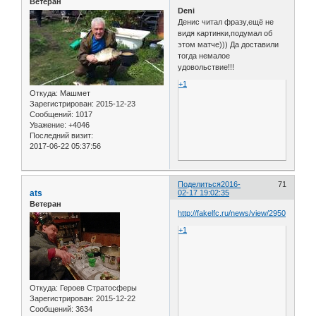
Ветеран
Deni
Денис читал фразу,ещё не
видя картинки,подумал об
этом матче))) Да доставили
тогда немалое
удовольствие!!!
+1
Откуда:
Машмет
Зарегистрирован
: 2015-12-23
Сообщений:
1017
Уважение:
+4046
Последний визит:
2017-06-22 05:37:56
Поделиться
2016-
71
ats
02-17 19:02:35
Ветеран
http://fakelfc.ru/news/view/2950
+1
Откуда:
Героев Стратосферы
Зарегистрирован
: 2015-12-22
Сообщений:
3634