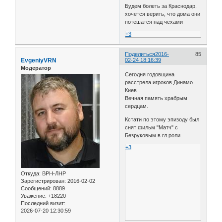
Будем болеть за Краснодар,
хочется верить, что дома они
потешатся над чехами
+3
Поделиться
2016-
85
EvgeniyVRN
02-24 18:16:39
Модератор
Сегодня годовщина
расстрела игроков Динамо
Киев .
Вечная память храбрым
сердцам.
Кстати по этому эпизоду был
снят фильм "Матч" с
Безруковым в гл.роли.
+3
Откуда:
ВРН-ЛНР
Зарегистрирован
: 2016-02-02
Сообщений:
8889
Уважение:
+18220
Последний визит:
2026-07-20 12:30:59