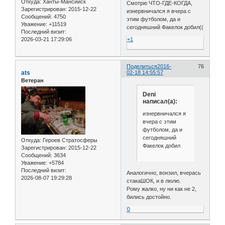
Откуда:
Ханты-Мансийск
Смотрю ЧТО-ГДЕ-КОГДА,
Зарегистрирован
: 2015-12-22
изнервничался я вчера с
Сообщений:
4750
этим футболом, да и
Уважение:
+11519
сегодняшний Факелок добил((
Последний визит:
2026-03-21 17:29:06
+1
Поделиться
2016-
76
ats
02-18 14:55:57
Ветеран
Deni
написал(а):
изнервничался я
вчера с этим
футболом, да и
сегодняшний
Откуда:
Героев Стратосферы
Факелок добил
Зарегистрирован
: 2015-12-22
Сообщений:
3634
Уважение:
+5784
Последний визит:
Аналогично, вонзил, вчерась
2026-08-07 19:29:28
стакаШОК, и в люлю.
Рому жалко, ну ни как не 2,
бились достойно.
0