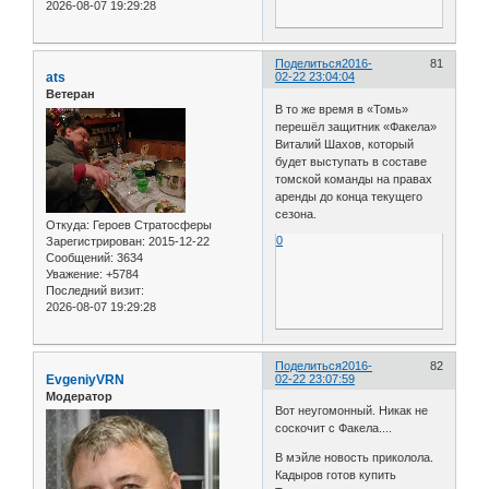
2026-08-07 19:29:28
Поделиться
2016-
81
ats
02-22 23:04:04
Ветеран
В то же время в «Томь»
перешёл защитник «Факела»
Виталий Шахов, который
будет выступать в составе
томской команды на правах
аренды до конца текущего
сезона.
Откуда:
Героев Стратосферы
0
Зарегистрирован
: 2015-12-22
Сообщений:
3634
Уважение:
+5784
Последний визит:
2026-08-07 19:29:28
Поделиться
2016-
82
EvgeniyVRN
02-22 23:07:59
Модератор
Вот неугомонный. Никак не
соскочит с Факела....
В мэйле новость приколола.
Кадыров готов купить