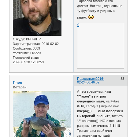
Тарасова вместе с его
долгом. Вот так , оденешь не
ту футболку и уедешь в
гарем.
0
Откуда:
ВРН-ЛНР
Зарегистрирован
: 2016-02-02
Сообщений:
8889
Уважение:
+18220
Последний визит:
2026-07-20 12:30:59
Поделиться
2016-
83
Пчел
02-24 00:46:52
Ветеран
А тем временем, наш
"Факел"
выиграл
очередной матч
, на Кубке
ФНЛ, сегодня ( вернее уже
вчера
)))).....
был повержен
Питерский "Зенит"
, тот что
"2" конечно))), НО с весьма
разгромным счетом
4-1 !!!!
Три мяча на свой счет
записал наш лучший