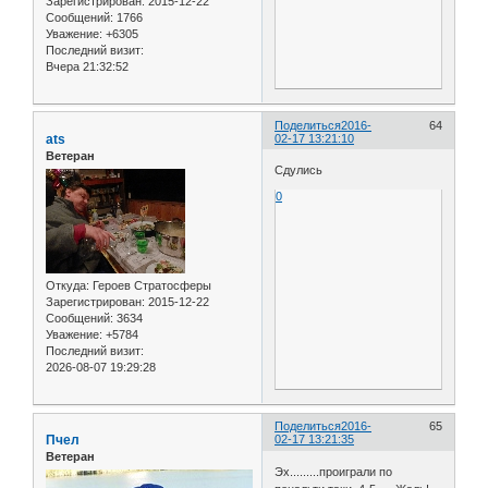
Зарегистрирован
: 2015-12-22
Сообщений:
1766
Уважение:
+6305
Последний визит:
Вчера 21:32:52
Поделиться
2016-
64
ats
02-17 13:21:10
Ветеран
Сдулись
0
Откуда:
Героев Стратосферы
Зарегистрирован
: 2015-12-22
Сообщений:
3634
Уважение:
+5784
Последний визит:
2026-08-07 19:29:28
Поделиться
2016-
65
Пчел
02-17 13:21:35
Ветеран
Эх.........проиграли по