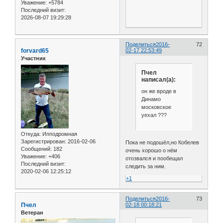
Уважение:
+5784
Последний визит:
2026-08-07 19:29:28
Поделиться
2016-
72
forvard65
02-17 22:53:49
Участник
Пчел
написал(а):
он же вроде в
Динамо
московское
уехал ???
Откуда:
Ипподромная
Зарегистрирован
: 2016-02-06
Пока не подошёл,но Кобелев
Сообщений:
182
очень хорошо о нём
Уважение:
+406
отозвался и пообещал
Последний визит:
следить за ним.
2020-02-06 12:25:12
+1
Поделиться
2016-
73
Пчел
02-18 00:18:21
Ветеран