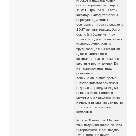
игроков и набрала новый
состав игроками не старше
19 лет. Прошло 9-10 лет и
команда находится в зоне
еврокубков, а костяк
составляют игроки в возрасте
23-27 лет отыгравших бок о
бок по 5 и более лет. При
этом команда не испытывает
видимых финансовых
трудностей, т.к. не имеет ни
одного заоблачного
контракта, практически все
местные воспитанники. Вот
на такие команды надо
ровняться.
Конечно да, в свое время
Шахтер помогал землякам
отдавая в аренду молодых
перспективных игроков,
может это и удержало их по
началу в вышке, но сейчас то
это самостоятельный
коллектив
Кстати, Локомотив Москва
таки подписал какого-то напа
нигерийского. Жаль поздно,
ЛЕ похоже они слили.