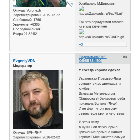
бомбардир М.Бирюков!
Откуда:
Voronezh
Зарегистрирован
: 2015-12-22
Сообщений:
1766
Так что порадуемся вместе
Уважение:
+6305
за НАШ КЛУБ!!!!!!!
Последний визит:
Вчера 21:32:52
+3
Поделиться
2016-
84
EvgeniyVRN
02-24 13:58:02
Модератор
У соседа корова сдохла
Украинская Премьер-Лига
сократится до двенадцати
клубов.
Вслед за Металлургом
(Запорожье) банкротом себя
признала Волынь (Луцк).
И не факт, что к новому
сезону еще кто-то не отьедет.
Я это к чему............
А нужны ли легионеры в
кризисные времена нашим
Откуда:
ВРН-ЛНР
клубам? Мне кажется самую
Зарегистрирован
: 2016-02-02