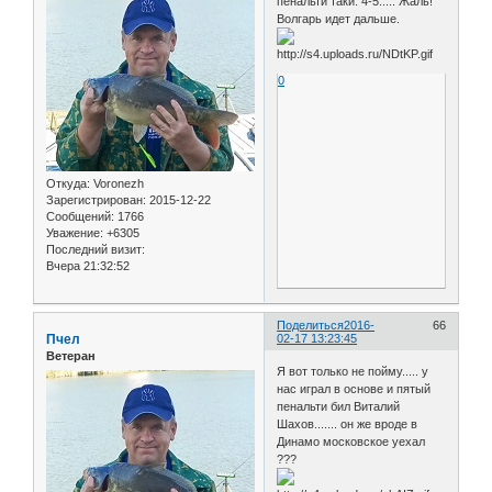
пенальти таки. 4-5..... Жаль!
Волгарь идет дальше.
0
Откуда:
Voronezh
Зарегистрирован
: 2015-12-22
Сообщений:
1766
Уважение:
+6305
Последний визит:
Вчера 21:32:52
Поделиться
2016-
66
Пчел
02-17 13:23:45
Ветеран
Я вот только не пойму..... у
нас играл в основе и пятый
пенальти бил Виталий
Шахов....... он же вроде в
Динамо московское уехал
???