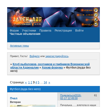
Форум
Участники
Правила
Регистрация
Войти
Частные объявления
Активные темы
Привет, Гость!
Войдите
или
зарегистрируйтесь
.
»
Клуб рыболовов, охотников и грибников Воронежской
области Адреналин
»
Архив форума
»
Футбол.(куда без
него)
Страница:
«
1
2
3
4
5
…
34
»
Футбол.(куда без него)
Поделиться
2016-
61
Пчел
02-17 12:49:00
Ветеран
Пичалька.......влетела в наши