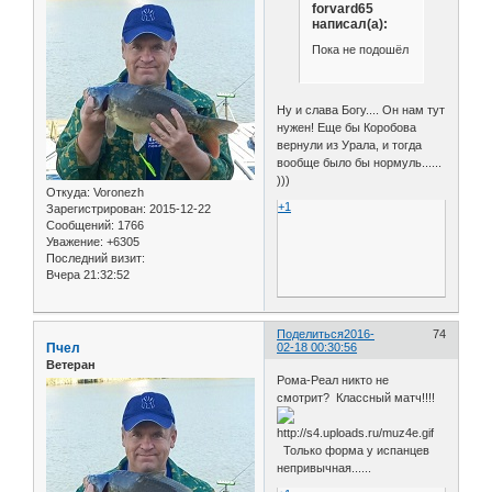
forvard65
написал(а):
Пока не подошёл
Ну и слава Богу.... Он нам тут
нужен! Еще бы Коробова
вернули из Урала, и тогда
вообще было бы нормуль......
)))
Откуда:
Voronezh
+1
Зарегистрирован
: 2015-12-22
Сообщений:
1766
Уважение:
+6305
Последний визит:
Вчера 21:32:52
Поделиться
2016-
74
Пчел
02-18 00:30:56
Ветеран
Рома-Реал никто не
смотрит? Классный матч!!!!
Только форма у испанцев
непривычная......