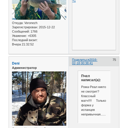
+1
Откуда:
Voronezh
Зарегистрирован
: 2015-12-22
Сообщений:
1766
Уважение:
+6305
Последний визит:
Вчера 21:32:52
Поделиться
2016-
75
Deni
02-18 00:38:41
Администратор
Пчел
написал(а):
Рома-Реал никто
не смотрит?
Классный
матч!!!! Только
форма у
испанцев
непривычная......