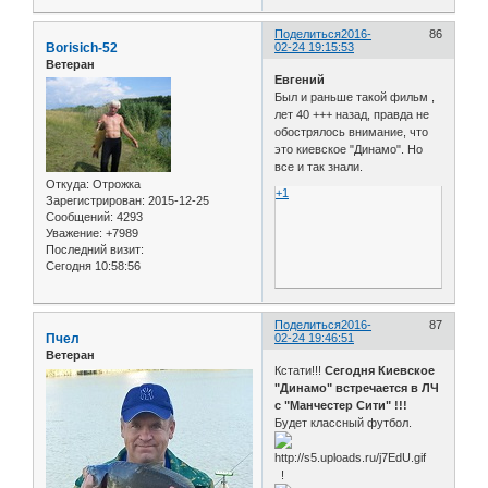
Поделиться
2016-
86
Borisich-52
02-24 19:15:53
Ветеран
Евгений
Был и раньше такой фильм ,
лет 40 +++ назад, правда не
обострялось внимание, что
это киевское "Динамо". Но
все и так знали.
Откуда:
Отрожка
+1
Зарегистрирован
: 2015-12-25
Сообщений:
4293
Уважение:
+7989
Последний визит:
Сегодня 10:58:56
Поделиться
2016-
87
Пчел
02-24 19:46:51
Ветеран
Кстати!!!
Сегодня Киевское
"Динамо" встречается в ЛЧ
с "Манчестер Сити" !!!
Будет классный футбол.
!