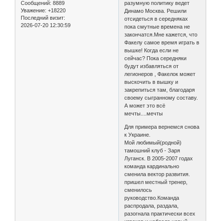
Сообщений:
8889
разумную политику ведет
Уважение:
+18220
Динамо Москва. Решили
Последний визит:
отсидеться в середняках
2026-07-20 12:30:59
пока смутные времена не
закончатся.Мне кажется, что
Факелу самое время играть в
вышке! Когда если не
сейчас? Пока середняки
будут избавляться от
легионеров , Факелок может
выскочить в вышку и
закрепиться там, благодаря
своему сыгранному составу.
А может это всё
мечты....мечты
Для примера вернемся снова
к Украине.
Мой любимый(родной)
тамошний клуб - Заря
Луганск. В 2005-2007 годах
команда кардинально
сменила вектор развития.
пришел местный тренер,
сменилось
руководство.Команда
распродала, раздала,
разогнала практически всех