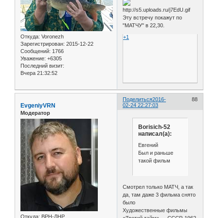
Эту встречу покажут по
"МАТЧУ" в 22,30.
Откуда:
Voronezh
+1
Зарегистрирован
: 2015-12-22
Сообщений:
1766
Уважение:
+6305
Последний визит:
Вчера 21:32:52
Поделиться
2016-
88
EvgeniyVRN
02-24 22:27:03
Модератор
Borisich-52
написал(а):
Евгений
Был и раньше
такой фильм
Смотрел только МАТЧ, а так
да, там даже 3 фильма снято
было
Художественные фильмы
Откуда:
ВРН-ЛНР