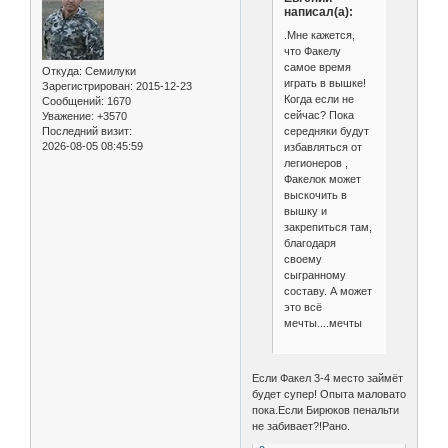
написал(а):
.Мне кажется,
что Факелу
самое время
Откуда:
Семилуки
играть в вышке!
Зарегистрирован
: 2015-12-23
Когда если не
Сообщений:
1670
сейчас? Пока
Уважение:
+3570
середняки будут
Последний визит:
2026-08-05 08:45:59
избавляться от
легионеров ,
Факелок может
выскочить в
вышку и
закрепиться там,
благодаря
своему
сыгранному
составу. А может
это всё
мечты....мечты
Если Факел 3-4 место займёт
будет супер! Опыта маловато
пока.Если Бирюков пенальти
не забивает?!Рано.