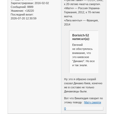
«Третий тайм» — СССР, 1962,
Зарегистрирован
: 2016-02-02
к 20-летию «матча смерти».
Сообщений:
8889
«Матч» — Россия-Украина-
Уважение:
+18220
Германия, 2012, к 70-летию
Последний визит:
матча.
2026-07-20 12:30:59
«Лига мечты» — Франция,
2014
Borisich-52
написал(а):
Евгений
не обострялось
внимание, что
это киевское
"Динамо". Но все
и так знали.
Ну это я образно скорей
сказал Динамо Киев, конечно
же в составе не только
Динамовцы были.
Вот что Википедия говорит по
этому поводу :
Матч смерти
0