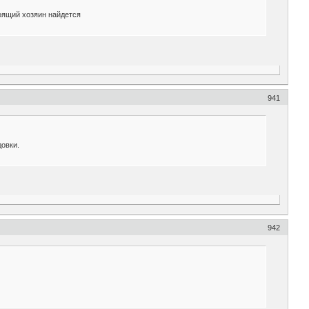
тоящий хозяин найдется
941
довки.
942