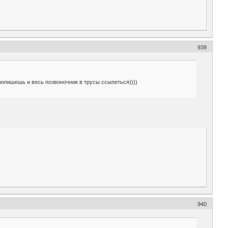
939
пропишешь и весь позвоночник в трусы ссыпеться))))
940