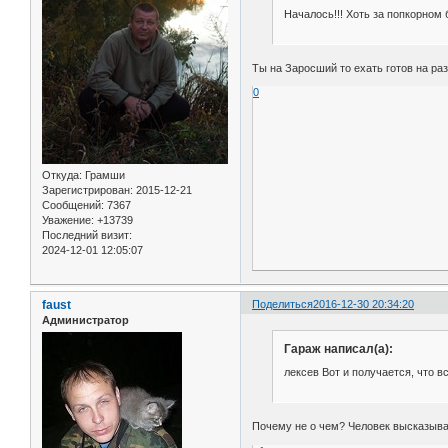
Началось!!! Хоть за попкорном б
Ты на Заросший то ехать готов на раз
0
Откуда:
Грамши
Зарегистрирован
: 2015-12-21
Сообщений:
7367
Уважение:
+13739
Последний визит:
2024-12-01 12:05:07
faust
Поделиться
2016-12-30 20:34:20
Администратор
Гараж написал(а):
лексев Вот и получается, что
Почему не о чем? Человек высказыва