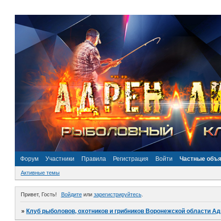
Форум
Участники
Правила
Регистрация
Войти
Частные объ
Активные темы
Привет, Гость!
Войдите
или
зарегистрируйтесь
.
»
Клуб рыболовов, охотников и грибников Воронежской области А