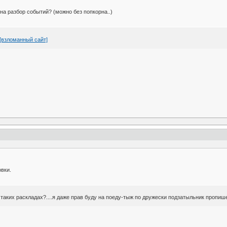
на разбор событий? (можно без попкорна..)
[взломанный сайт]
вки.
и таких раскладах?....я даже прав буду на поеду-тыж по дружески подзатыльник пропиш