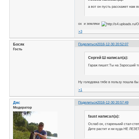
а вот он пусть расскажет нам 
ох и земляки
+3
Босяк
Поделиться
2016-12-30 20:52:07
Гость
Сергей Ш написал(а):
Гараж пишет:Ты на Заросший то 
Ну голодовка тябе в пользу пошла б
+1
Дяс
Поделиться
2016-12-30 20:57:49
Модератор
faust написал(а):
Ослаб он, старенький стал-ст
Дите растит и ни куда НЕ ЛЕЗ