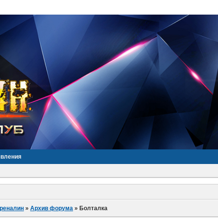
явления
дреналин
»
Архив форума
»
Болталка