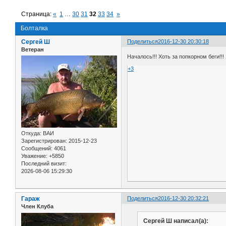
Страница:
«
1
…
30
31
32
33
34
»
Болталка
Сергей Ш
Поделиться
2016-12-30 20:30:18
Ветеран
Началось!!! Хоть за попкорном беги!!
+3
Откуда:
ВАИ
Зарегистрирован
: 2015-12-23
Сообщений:
4061
Уважение:
+5850
Последний визит:
2026-08-06 15:29:30
Гараж
Поделиться
2016-12-30 20:32:21
Член Клуба
Сергей Ш написал(а):