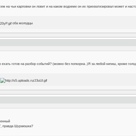
всем на чьи карповки он ловит и на каком водоеме он их прихватизировал может и нас
оба молодцы
ехать готов на разбор событий? (можно без попкорна..)Я за любой кипиш, кроме голо
ы
епенный
ЕТ, правда Шураюшка?