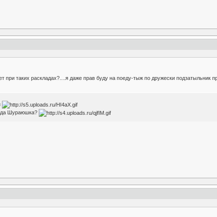
дет при таких раскладах?....я даже прав буду на поеду-тыж по дружески подзатыльник 
й
авда Шураюшка?