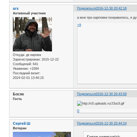
ars
Поделиться
2016-12-30 20:42:18
Активный участник
а мне про карповки понравилось, я д
+9
Откуда:
дк кирова
Зарегистрирован
: 2015-12-22
Сообщений:
641
Уважение:
+1584
Последний визит:
2024-02-01 13:40:15
Босяк
Поделиться
2016-12-30 20:43:59
Гость
0
Сергей Ш
Поделиться
2016-12-30 20:44:24
Ветеран
Гараж написал(а):