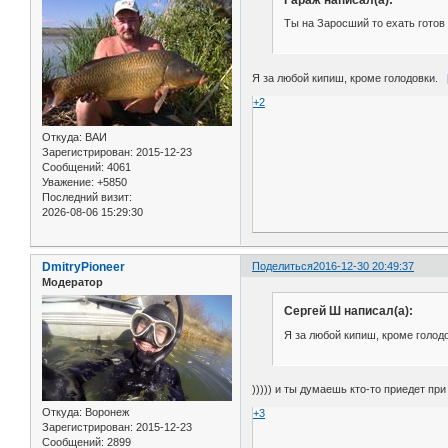
Ты на Заросший то ехать готов 
Я за любой кипиш, кроме голодовки.
+2
Откуда:
ВАИ
Зарегистрирован
: 2015-12-23
Сообщений:
4061
Уважение:
+5850
Последний визит:
2026-08-06 15:29:30
DmitryPioneer
Поделиться
2016-12-30 20:49:37
Модератор
Сергей Ш написал(а):
Я за любой кипиш, кроме голодо
))))) и ты думаешь кто-то приедет пр
Откуда:
Воронеж
+3
Зарегистрирован
: 2015-12-23
Сообщений:
2899