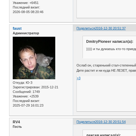
Уважение:
+6451
Последний визит:
2026-08-05 08:20:46
faust
Поделиться
2016-12-30 20:51:37
Администратор
DmitryPioneer написал(а):
))))) и ты думаешь кто-то прие
Ослаб он, старенький стал-степенны
Дите растит и ни куда НЕ ЛЕЗЕТ, пр
+3
Откуда:
Ю-З
Зарегистрирован
: 2015-12-21
Сообщений:
1749
Уважение:
+2539
Последний визит:
2025-07-29 16:01:23
RV4
Поделиться
2016-12-30 20:51:54
Гость
лексев написал(а):