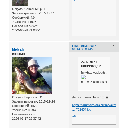
+4
Откуда:
Северный р-н
Зарегистрирован
: 2015-12-31
Сообщений:
424
Уважение:
+1923
Последний визит:
2022-06-28 21:06:21
Поделиться
2016-
81
Melyah
01-14 00:08:45
Ветеран
ZAK 3071
написал(а):
[url=http://uploads.ru/y01er.jpg]
Откуда:
Воронеж Ю/з
Да всё с ним Норм!!!)))))
Зарегистрирован
: 2015-12-24
https://forumavatars.ru/img/avatars/001
Сообщений:
1520
… 701454.jpg
Уважение:
+6344
Последний визит:
+9
2024-01-17 22:37:42