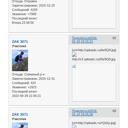
Откуда:
Отрожка
Зарегистрирован
: 2015-12-25
Сообщений:
4293
Уважение:
+7989
Последний визит:
Вчера 23:38:56
Поделиться
2016-
65
ZAK 3071
01-10 19:15:22
Участник
[url=http://uploads.ru/be9Q8.jpg]
+2
Откуда:
Северный р-н
Зарегистрирован
: 2015-12-31
Сообщений:
424
Уважение:
+1923
Последний визит:
2022-06-28 21:06:21
Поделиться
2016-
66
ZAK 3071
01-10 19:26:26
Участник
[url=http://uploads.ru/rQd1p.jpg]