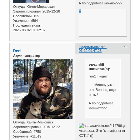
А по подробнее можно????
Откуда:
Южно-Моравская
0
Зарегистрирован
: 2015-12-28
Сообщений:
155
Уважение:
+564
Последний визит:
2026-08-02 07:12:16
Поделиться
2016-
71
Deni
01-12 09:47:23
Администратор
vovan56
написал(а):
гелО пишет:
. Минноу уже
нет. Вернее, еще
есть.!
А по подробнее
можно????
Откуда:
Ханты-Мансийск
Зарегистрирован
: 2015-12-22
Ахахахаа. Это "метафоры от
Сообщений:
4750
КОТа" )))
Уважение:
+11519