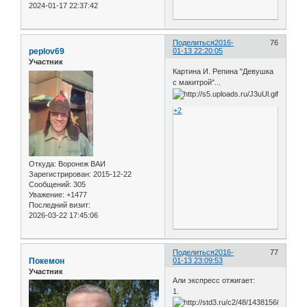
2024-01-17 22:37:42
Поделиться
2016-
76
peplov69
01-13 22:20:05
Участник
Картина И. Репина "Девушка
с макитрой"...
+2
Откуда:
Воронеж ВАИ
Зарегистрирован
: 2015-12-22
Сообщений:
305
Уважение:
+1477
Последний визит:
2026-03-22 17:45:06
Поделиться
2016-
77
Покемон
01-13 23:09:53
Участник
Али экспресс отжигает:
1.