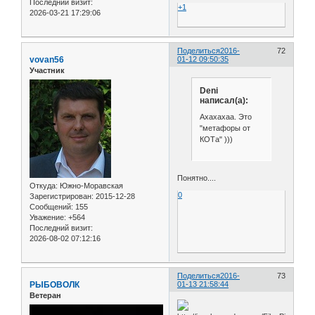
Последний визит:
+1
2026-03-21 17:29:06
Поделиться
2016-
72
vovan56
01-12 09:50:35
Участник
Deni
написал(а):
Ахахахаа. Это
"метафоры от
КОТа" )))
Понятно....
Откуда:
Южно-Моравская
0
Зарегистрирован
: 2015-12-28
Сообщений:
155
Уважение:
+564
Последний визит:
2026-08-02 07:12:16
Поделиться
2016-
73
РЫБОВОЛК
01-13 21:58:44
Ветеран