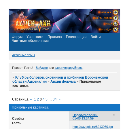
Форум
Участники
Правила
Регистрация
Войти
Частные объявления
Активные темы
Привет, Гость!
Войдите
или
зарегистрируйтесь
.
»
Клуб рыболовов, охотников и грибников Воронежской
области Адреналин
»
Архив форума
»
Прикольные
картинки.
Страница:
«
1
2
3
4
5
…
34
»
Прикольные картинки.
Поделиться
2016-
61
Серёга
01-08 13:24:59
Гость
http://savepic.ru/8213060.jpg