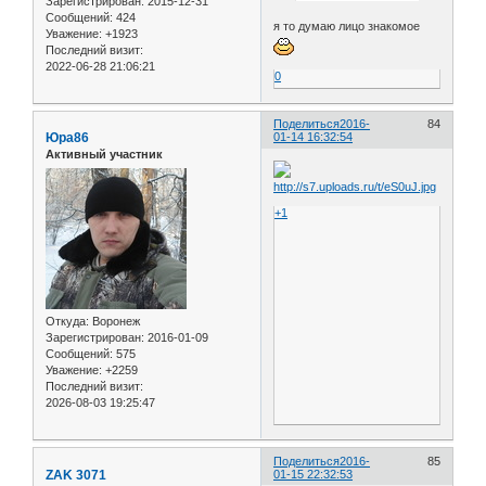
Зарегистрирован
: 2015-12-31
Сообщений:
424
я то думаю лицо знакомое
Уважение:
+1923
Последний визит:
2022-06-28 21:06:21
0
Поделиться
2016-
84
Юра86
01-14 16:32:54
Активный участник
+1
Откуда:
Воронеж
Зарегистрирован
: 2016-01-09
Сообщений:
575
Уважение:
+2259
Последний визит:
2026-08-03 19:25:47
Поделиться
2016-
85
ZAK 3071
01-15 22:32:53