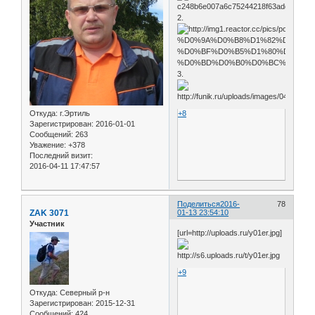
2.
3.
Откуда:
г.Эртиль
+8
Зарегистрирован
: 2016-01-01
Сообщений:
263
Уважение:
+378
Последний визит:
2016-04-11 17:47:57
Поделиться
2016-
78
ZAK 3071
01-13 23:54:10
Участник
[url=http://uploads.ru/y01er.jpg]
+9
Откуда:
Северный р-н
Зарегистрирован
: 2015-12-31
Сообщений:
424