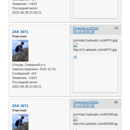
Уважение:
+1923
Последний визит:
2022-06-28 21:06:21
Поделиться
2016-
79
ZAK 3071
01-13 23:55:38
Участник
[url=http://uploads.ru/oMYFi.jpg]
+6
Откуда:
Северный р-н
Зарегистрирован
: 2015-12-31
Сообщений:
424
Уважение:
+1923
Последний визит:
2022-06-28 21:06:21
Поделиться
2016-
80
ZAK 3071
01-13 23:57:32
Участник
[url=http://uploads.ru/u8GKM.jpg]