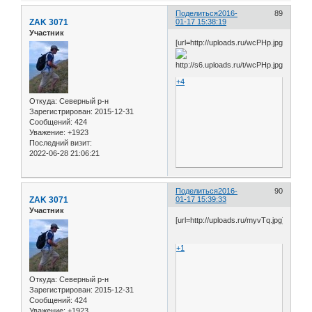
Поделиться
2016-
89
ZAK 3071
01-17 15:38:19
Участник
[url=http://uploads.ru/wcPHp.jpg]
+4
Откуда:
Северный р-н
Зарегистрирован
: 2015-12-31
Сообщений:
424
Уважение:
+1923
Последний визит:
2022-06-28 21:06:21
Поделиться
2016-
90
ZAK 3071
01-17 15:39:33
Участник
[url=http://uploads.ru/myvTq.jpg]
+1
Откуда:
Северный р-н
Зарегистрирован
: 2015-12-31
Сообщений:
424
Уважение:
+1923