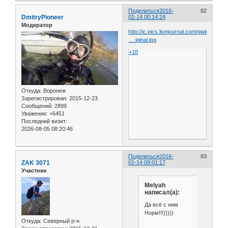
Поделиться
2016-
82
DmitryPioneer
01-14 00:14:24
Модератор
http://ic.pics.livejournal.com/gwinplan
… iginal.jpg
+18
Откуда:
Воронеж
Зарегистрирован
: 2015-12-23
Сообщений:
2899
Уважение:
+6451
Последний визит:
2026-08-05 08:20:46
Поделиться
2016-
83
ZAK 3071
01-14 09:01:17
Участник
Melyah
написал(а):
Да всё с ним
Норм!!!)))))
Откуда:
Северный р-н