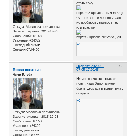
стать хочу
чуть грязно , и дерево упало ,
но пробьюсь , надеюсь , ну
Откуда:
Масловка песчановка
или трактор
Зарегистрирован
: 2015-12-23
Сообщений:
18158
Уважение:
+24329
+4
Последний визит:
Сегодня 07:09:56
Поделиться
2026-
992
Вован вованыч
07-05 17:20:45
Член Клуба
Ну усе на месте , трава в
пояс , надо было тример
брать ...комара в траве тьма ,
сожруть ....
+3
Откуда:
Масловка песчановка
Зарегистрирован
: 2015-12-23
Сообщений:
18158
Уважение:
+24329
Последний визит:
Сегодня 07:09:56