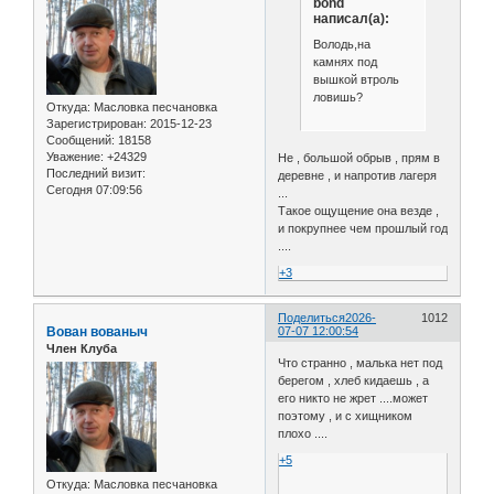
bond
написал(а):
Володь,на
камнях под
вышкой втроль
ловишь?
Откуда:
Масловка песчановка
Зарегистрирован
: 2015-12-23
Сообщений:
18158
Уважение:
+24329
Не , большой обрыв , прям в
Последний визит:
деревне , и напротив лагеря
Сегодня 07:09:56
...
Такое ощущение она везде ,
и покрупнее чем прошлый год
....
+3
Поделиться
2026-
1012
Вован вованыч
07-07 12:00:54
Член Клуба
Что странно , малька нет под
берегом , хлеб кидаешь , а
его никто не жрет ....может
поэтому , и с хищником
плохо ....
+5
Откуда:
Масловка песчановка