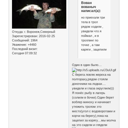
Вован
вованыч
написал(а):
но приехали три
тела в трол
рядом ходили ,
увидели что я
Откуда:
г. Воронеж,Северный
поймал , и в
Зарегистрирован
: 2016-02-25
троллинг по
Сообщений:
1964
Уважение:
+4460
точке , а там
Последний визит:
каряги , зацепили
Сегодня 07:09:32
Один в один было....
С берега ловлю жереха на
полтораху,рядом стояли
доночники на лодках....
увидели и глаза округлили)))
Я понёс рыбу в лагерь
(солили в бочке).Один берет
воблер миноху и начинает
утюжить тролом это
место(угол с водоворотами и
корчи на берегу),пока на
зацепил за корягу....мы молча
на это сидели и глядели