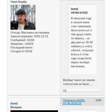
Член Клуба
bond
написал(а):
В прошлом году
в начале июня
этих чаёвников
было много,ох я
Откуда:
Масловка песчановка
там душу отвёл
Зарегистрирован
: 2015-12-23
по жереху....за
Сообщений:
18158
два дня шт 30-40
Уважение:
+24329
поймал,со счёту
Последний визит:
сбился...отпускал
Сегодня 07:09:56
всех,а в этом
году когда были
жерех вообще
как вымер.
Вообще такого не помню ,
чтоб котлов не было ....
+1
Поделиться
2026-
1005
bond
07-06 19:02:15
Ветеран