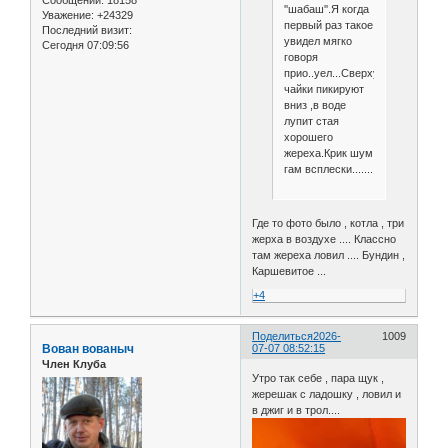
Сообщений:
18158
''шабаш''.Я когда
Уважение:
+24329
первый раз такое
Последний визит:
увидел мягко
Сегодня 07:09:56
говоря
прио..уел...Сверху
чайки пикируют
вниз ,в воде
лупит стая
хорошего
жереха.Крик шум
гам всплески.......
Где то фото было , котла , три
жерха в воздухе .... Классно
там жереха ловил .... Бундин ,
Каршевитое ...
+4
Поделиться
2026-
1009
Вован вованыч
07-07 08:52:15
Член Клуба
Утро так себе , пара щук ,
жерешак с ладошку , ловил и
в джиг и в трол....