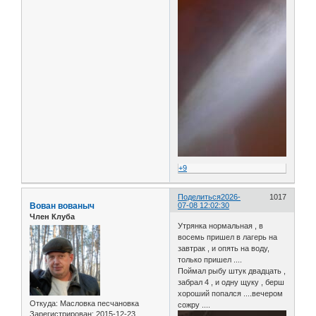
+9
Поделиться
2026-
1017
Вован вованыч
07-08 12:02:30
Член Клуба
Утрянка нормальная , в
восемь пришел в лагерь на
завтрак , и опять на воду,
только пришел ....
Поймал рыбу штук двадцать ,
забрал 4 , и одну щуку , берш
хороший попался ....вечером
Откуда:
Масловка песчановка
сожру ....
Зарегистрирован
: 2015-12-23