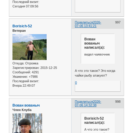
Последний визит:
Сегодня 07:09:56
Поделиться
2026-
997
Borisich-52
07-06 13:41:21
Ветеран
Вован
вованыч
написал(а):
видел чаявочник
Откуда:
Отрожка
Зарегистрирован
: 2015-12-25
А что это такое? Это когда
Сообщений:
4291
чайки рыбу атакуют?
Уважение:
+7986
Последний визит:
0
Вчера 22:49:07
Поделиться
2026-
998
Вован вованыч
07-06 14:32:38
Член Клуба
Borisich-52
написал(а):
А что это такое?