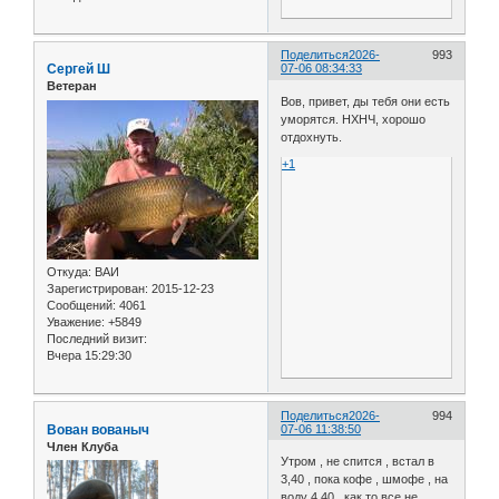
Поделиться
2026-
993
Сергей Ш
07-06 08:34:33
Ветеран
Вов, привет, ды тебя они есть
уморятся. НХНЧ, хорошо
отдохнуть.
+1
Откуда:
ВАИ
Зарегистрирован
: 2015-12-23
Сообщений:
4061
Уважение:
+5849
Последний визит:
Вчера 15:29:30
Поделиться
2026-
994
Вован вованыч
07-06 11:38:50
Член Клуба
Утром , не спится , встал в
3,40 , пока кофе , шмофе , на
воду 4,40 , как то все не