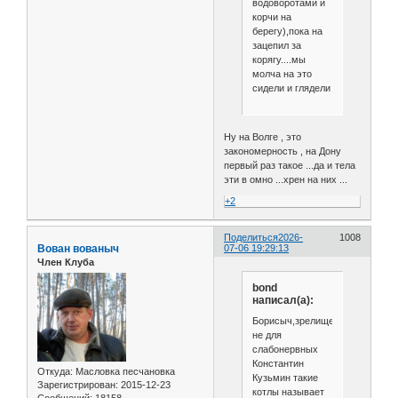
водоворотами и
корчи на
берегу),пока на
зацепил за
корягу....мы
молча на это
сидели и глядели
Ну на Волге , это
закономерность , на Дону
первый раз такое ...да и тела
эти в омно ...хрен на них ...
+2
Поделиться
2026-
1008
Вован вованыч
07-06 19:29:13
Член Клуба
bond
написал(а):
Борисыч,зрелище
не для
слабонервных
Константин
Откуда:
Масловка песчановка
Кузьмин такие
Зарегистрирован
: 2015-12-23
котлы называет