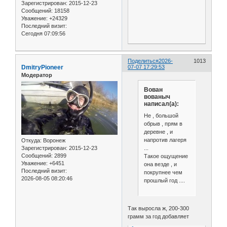
Зарегистрирован
: 2015-12-23
Сообщений:
18158
Уважение:
+24329
Последний визит:
Сегодня 07:09:56
Поделиться
2026-
1013
DmitryPioneer
07-07 17:29:53
Модератор
Вован
вованыч
написал(а):
Не , большой
обрыв , прям в
деревне , и
напротив лагеря
Откуда:
Воронеж
...
Зарегистрирован
: 2015-12-23
Сообщений:
2899
Такое ощущение
Уважение:
+6451
она везде , и
Последний визит:
покрупнее чем
2026-08-05 08:20:46
прошлый год ....
Так выросла ж, 200-300
грамм за год добавляет