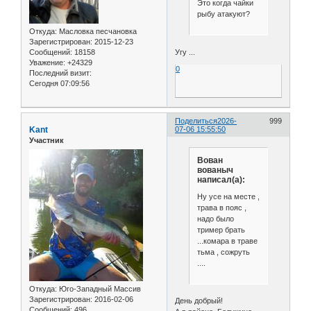
Это когда чайки
рыбу атакуют?
Откуда:
Масловка песчановка
Зарегистрирован
: 2015-12-23
Угу ...
Сообщений:
18158
Уважение:
+24329
0
Последний визит:
Сегодня 07:09:56
Поделиться
2026-
999
Kant
07-06 15:55:50
Участник
Вован
вованыч
написал(а):
Ну усе на месте ,
трава в пояс ,
надо было
тример брать
...комара в траве
тьма , сожруть
....
Откуда:
Юго-Западный Массив
Зарегистрирован
: 2016-02-06
День добрый!
Сообщений:
496