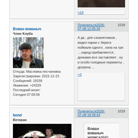
+14
Поделиться
2026-
1018
Вован вованыч
07-08 12:05:34
Член Клуба
А да , для сазанятников ,
видел парни с берега
поймали одного , кила на три
....народ прибавляется ,
донками все заставляют , ну
и особо голодные переметы ,
дохрена ...
Откуда:
Масловка песчановка
+3
Зарегистрирован
: 2015-12-23
Сообщений:
18158
Уважение:
+24329
Последний визит:
Сегодня 07:09:56
Поделиться
2026-
1019
bond
07-08 18:49:43
Ветеран
Вован
вованыч
написал(а):