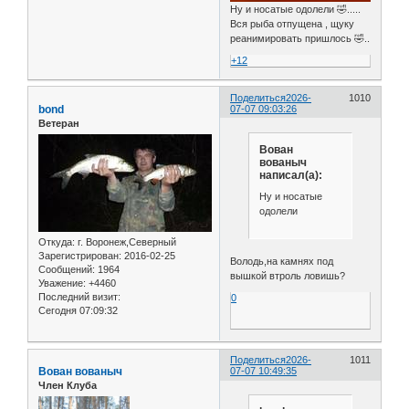
Ну и носатые одолели 🤣.....
Вся рыба отпущена , щуку
реанимировать пришлось 🤣..
+12
Поделиться
2026-
1010
bond
07-07 09:03:26
Ветеран
Вован
вованыч
написал(а):
Ну и носатые
одолели
Откуда:
г. Воронеж,Северный
Зарегистрирован
: 2016-02-25
Володь,на камнях под
Сообщений:
1964
вышкой втроль ловишь?
Уважение:
+4460
Последний визит:
0
Сегодня 07:09:32
Поделиться
2026-
1011
Вован вованыч
07-07 10:49:35
Член Клуба