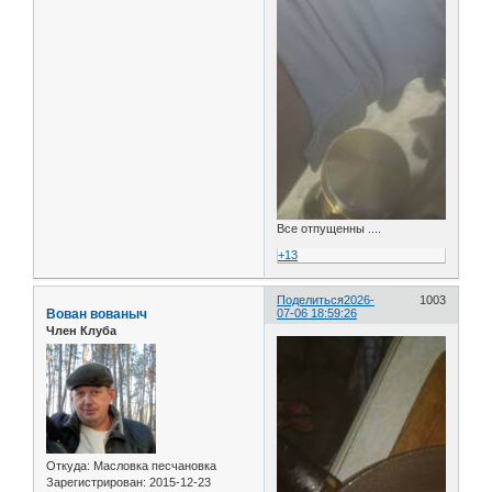
Все отпущенны ....
+13
Поделиться
2026-
1003
Вован вованыч
07-06 18:59:26
Член Клуба
Откуда:
Масловка песчановка
Зарегистрирован
: 2015-12-23