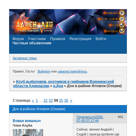
Форум
Участники
Правила
Регистрация
Войти
Частные объявления
Активные темы
Привет, Гость!
Войдите
или
зарегистрируйтесь
.
»
Клуб рыболовов, охотников и грибников Воронежской
области Адреналин
»
р.Дон
»
Дон в районе Иловли (Озерки)
Страница:
«
1
…
32
33
34
35
36
»
Дон в районе Иловли (Озерки)
Поделиться
2026-
991
Вован вованыч
07-05 07:17:44
Член Клуба
Сейчас звонил Андрей (
Седой ) проезд пробили где