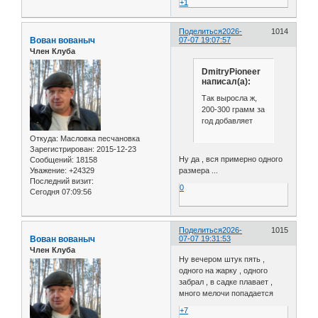
+1
Поделиться
2026-
1014
Вован вованыч
07-07 19:07:57
Член Клуба
DmitryPioneer
написал(а):
Так выросла ж,
200-300 грамм за
год добавляет
Откуда:
Масловка песчановка
Зарегистрирован
: 2015-12-23
Ну да , вся примерно одного
Сообщений:
18158
Уважение:
+24329
размера ...
Последний визит:
0
Сегодня 07:09:56
Поделиться
2026-
1015
Вован вованыч
07-07 19:31:53
Член Клуба
Ну вечером штук пять ,
одного на жарку , одного
забрал , в садке плавает ,
много мелочи попадается
+7