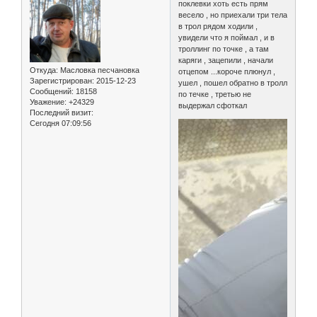
поклевки хоть есть прям
весело , но приехали три тела
в трол рядом ходили ,
увидели что я поймал , и в
троллинг по точке , а там
каряги , зацепили , начали
Откуда:
Масловка песчановка
отцепом ...короче плюнул ,
Зарегистрирован
: 2015-12-23
ушел , пошел обратно в тролл
Сообщений:
18158
по течке , третью не
Уважение:
+24329
выдержал сфоткал
Последний визит:
Сегодня 07:09:56