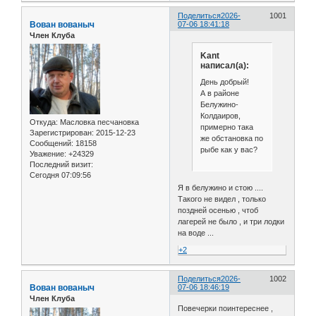
Поделиться
2026-
1001
Вован вованыч
07-06 18:41:18
Член Клуба
Kant
написал(а):
День добрый!
А в районе
Белужино-
Колдаиров,
Откуда:
Масловка песчановка
примерно така
Зарегистрирован
: 2015-12-23
же обстановка по
Сообщений:
18158
рыбе как у вас?
Уважение:
+24329
Последний визит:
Сегодня 07:09:56
Я в белужино и стою ....
Такого не видел , только
поздней осенью , чтоб
лагерей не было , и три лодки
на воде ...
+2
Поделиться
2026-
1002
Вован вованыч
07-06 18:46:19
Член Клуба
Повечерки поинтереснее ,