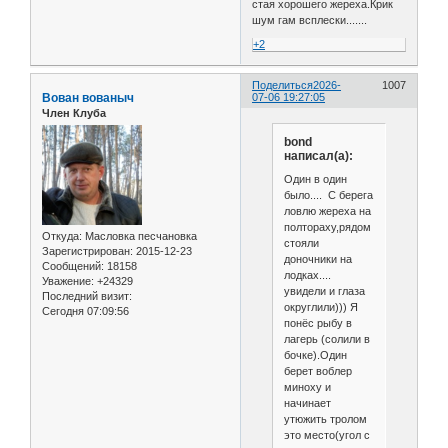
стая хорошего жереха.Крик
шум гам всплески.......
+2
Поделиться
2026-
1007
Вован вованыч
07-06 19:27:05
Член Клуба
bond
написал(а):
Один в один
было.... С берега
ловлю жереха на
полтораху,рядом
Откуда:
Масловка песчановка
стояли
Зарегистрирован
: 2015-12-23
доночники на
Сообщений:
18158
лодках....
Уважение:
+24329
увидели и глаза
Последний визит:
округлили))) Я
Сегодня 07:09:56
понёс рыбу в
лагерь (солили в
бочке).Один
берет воблер
миноху и
начинает
утюжить тролом
это место(угол с