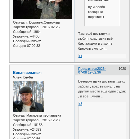
ну и особо
голодные
переметы
Откуда:
г. Воронеж,Северный
Зарегистрирован
: 2016-02-25
Сообщений:
1964
Там ещё поставухи
Уважение:
+4460
любят,позаставят всё
Последний визит:
баклажками и сидят в
Сегодня 07:09:32
бинокль смотрят...
+1
Поделиться
2026-
1020
Вован вованыч
07-08 19:02:36
Член Клуба
Вечером щука достала , двух
забрал , трех выкинул , на
другом месте еще один судак
, и все ...ужин ...
+8
Откуда:
Масловка песчановка
Зарегистрирован
: 2015-12-23
Сообщений:
18158
Уважение:
+24329
Последний визит:
Сегодня 07:09:56