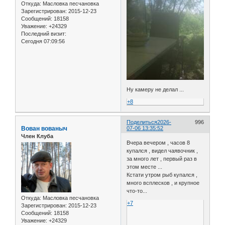
Откуда:
Масловка песчановка
Зарегистрирован
: 2015-12-23
Сообщений:
18158
Уважение:
+24329
Последний визит:
Сегодня 07:09:56
Ну камеру не делал ...
+8
Поделиться
2026-
996
Вован вованыч
07-06 13:35:52
Член Клуба
Вчера вечером , часов 8
купался , видел чаявочник ,
за много лет , первый раз в
этом месте ...
Кстати утром рыб купался ,
много всплесков , и крупное
что-то...
Откуда:
Масловка песчановка
+7
Зарегистрирован
: 2015-12-23
Сообщений:
18158
Уважение:
+24329