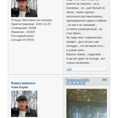
внятно не понятно , есть
поклевки , но ..рыб белый по
леске , прям хорошо
несколько раз накатывала ,
Откуда:
Масловка песчановка
одновременно одного поймал
Зарегистрирован
: 2015-12-23
, но как я их называю ,
Сообщений:
18158
условно разрешенный , не
Уважение:
+24329
стал брать ...
Последний визит:
Ну пару мест нормальных
Сегодня 07:09:56
увидел , да и не раз уже
попадал , что вечером есть ,
а утром хрен ...
Короче ловим , отдыхаем ...
А да нет дают не всегда , вот
только включили ...
+14
Поделиться
2026-
995
Вован вованыч
07-06 11:42:49
Член Клуба