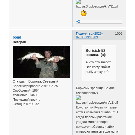
+2
Поделиться
2026-
1006
bond
07-06 19:10:09
Ветеран
Borisich-52
написал(а):
А что это такое?
Это когда чайки
рыбу атакуют?
Откуда:
г. Воронеж,Северный
Зарегистрирован
: 2016-02-25
Борисыч,зрелище не для
Сообщений:
1964
слабонервных
Уважение:
+4460
Последний визит:
Сегодня 07:09:32
Константин Кузьмин такие
котлы называет ''шабаш''.Я
когда первый раз такое
увидел мягко говоря
прио..уел...Сверху чайки
пикируют вниз ,в воде лупит