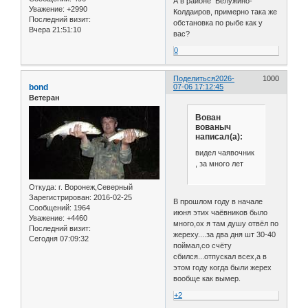
А в районе Белужино-
Уважение:
+2990
Колдаиров, примерно така же
Последний визит:
обстановка по рыбе как у
Вчера 21:51:10
вас?
0
Поделиться
2026-
1000
bond
07-06 17:12:45
Ветеран
Вован
вованыч
написал(а):
видел чаявочник
, за много лет
Откуда:
г. Воронеж,Северный
Зарегистрирован
: 2016-02-25
В прошлом году в начале
Сообщений:
1964
июня этих чаёвников было
Уважение:
+4460
много,ох я там душу отвёл по
Последний визит:
жереху....за два дня шт 30-40
Сегодня 07:09:32
поймал,со счёту
сбился...отпускал всех,а в
этом году когда были жерех
вообще как вымер.
+2