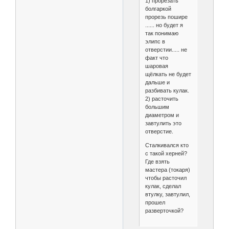
1) прорезать
болгаркой
прорезь пошире
...... но будет я
так понимаю
элипс в
отверстии..... не
факт что
шаровая
щёлкать не будет
дальше и
разбивать кулак.
2) расточить
большим
диаметром и
завтулить это
отверстие.
Сталкивался кто
с такой херней?
Где взять
мастера (токаря)
чтобы расточил
кулак, сделал
втулку, завтулил,
прошел
разверточкой?