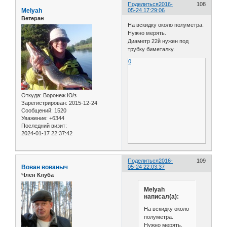
Поделиться
2016-
108
Melyah
05-24 17:29:06
Ветеран
На вскидку около полуметра.
Нужно мерять.
Диаметр 22й нужен под
трубку биметалку.
0
Откуда:
Воронеж Ю/з
Зарегистрирован
: 2015-12-24
Сообщений:
1520
Уважение:
+6344
Последний визит:
2024-01-17 22:37:42
Поделиться
2016-
109
Вован вованыч
05-24 22:03:37
Член Клуба
Melyah
написал(а):
На вскидку около
полуметра.
Нужно мерять.