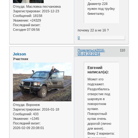
Диаметр 22й
Откуда:
Масловка песчановка
нужен под трубку
Зарегистрирован
: 2015-12-23
биметалку.
Сообщений:
18158
Уважение:
+24329
Последний визит:
Сегодня 07:09:56
почему 22 а не 16 ?
0
Поделиться
2016-
110
Jekson
05-24 22:22:54
Участник
Евгений
написал(а):
Может кто
подскажет.
Раздолбалось
отверстие под
шаровую в
поворотном
Откуда:
Воронеж
кулаке.
Зарегистрирован
: 2016-01-18
Поворотный
Сообщений:
433
кулак очень
Уважение:
+1345
Последний визит:
дорогой (лично
2026-02-09 20:08:01
для меня).
Вижу 2 варианта: