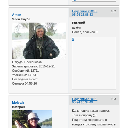
Поделиться
2016-
102
Amor
05-24 15:08:33
Член Клуба
Евгений
avatur
Понял, спасибо !!!
0
Откуда:
Песчановка
Зарегистрирован
: 2015-12-21
Сообщений:
12711
Уважение:
+41511
Последний визит:
Сегодня 04:58:26
Поделиться
2016-
103
Melyah
05-24 15:34:49
Ветеран
Коль пошла такая пьянка.
То и я спрошу.)))
Под отвод конденсата с
кондея кто стену кирпичную в