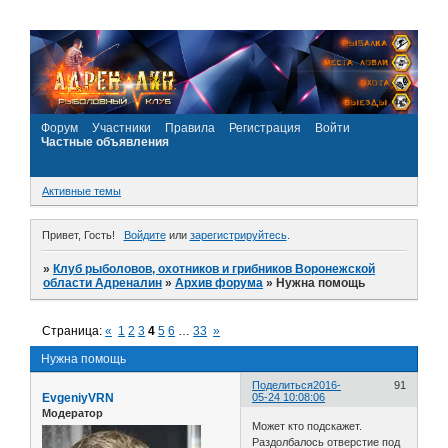
Форум
Участники
Правила
Регистрация
Войти
Частные объявления
Активные темы
Привет, Гость!
Войдите
или
зарегистрируйтесь
.
»
Клуб рыболовов, охотников и грибников Воронежской
области Адреналин
»
Архив форума
»
Нужна помощь
Страница:
«
1
2
3
4
5
6
…
33
»
Нужна помощь
Поделиться
2016-
91
EvgeniyVRN
05-24 10:08:06
Модератор
Может кто подскажет.
Раздолбалось отверстие под