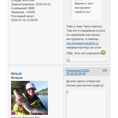
Откуда:
ВРН-ЛНР
Вернее у кого
Зарегистрирован
: 2016-02-02
инструмент
Сообщений:
8889
такой есть?
Уважение:
+18220
Последний визит:
2026-07-20 12:30:59
Тебе в тему "могу помочь" .
Там кто-то предлагал услуги
по сверлению или прокат
инструмента в помощь
http://brigadirprokat36.ru/
перфоратор+бур на сутки
750р. Хоть всё изрешети
+1
Поделиться
2016-
105
Melyah
05-24 16:49:44
Ветеран
Да мне одного отверстия
вполне достаточно будит)))
0
Откуда:
Воронеж Ю/з