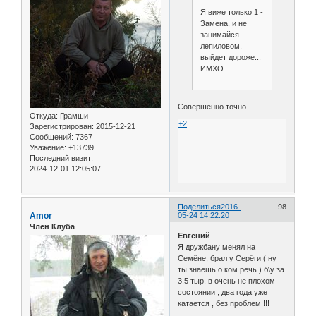
Я виже только 1 -
Замена, и не
занимайся
лепиловом,
выйдет дороже...
ИМХО
Совершенно точно...
Откуда:
Грамши
+2
Зарегистрирован
: 2015-12-21
Сообщений:
7367
Уважение:
+13739
Последний визит:
2024-12-01 12:05:07
Поделиться
2016-
98
Amor
05-24 14:22:20
Член Клуба
Евгений
Я дружбану менял на
Семёне, брал у Серёги ( ну
ты знаешь о ком речь ) б\у за
3.5 тыр. в очень не плохом
состоянии , два года уже
катается , без проблем !!!