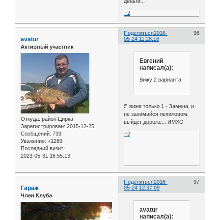
деньги...
+2
Поделиться
2016-
96
avatur
05-24 11:28:16
Активный участник
Евгений
написал(а):
Вижу 2 варианта:
Я виже только 1 - Замена, и
не занимайся лепиловом,
Откуда:
район Цирка
выйдет дороже... ИМХО
Зарегистрирован
: 2015-12-25
Сообщений:
733
+2
Уважение:
+1289
Последний визит:
2023-05-31 16:55:13
Поделиться
2016-
97
Гараж
05-24 12:37:09
Член Клуба
avatur
написал(а):