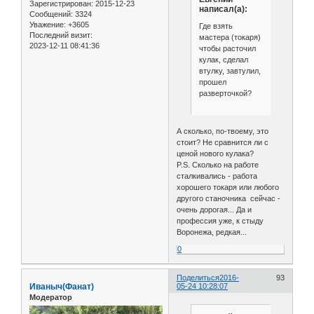
Зарегистрирован
: 2015-12-23
написал(а):
Сообщений:
3324
Уважение:
+3605
Где взять
Последний визит:
мастера (токаря)
2023-12-11 08:41:36
чтобы расточил
кулак, сделал
втулку, завтулил,
прошел
разверточкой?
А сколько, по-твоему, это
стоит? Не сравнится ли с
ценой нового кулака?
P.S. Сколько на работе
сталкивались - работа
хорошего токаря или любого
другого станочника сейчас -
очень дорогая... Да и
профессия уже, к стыду
Воронежа, редкая...
0
Поделиться
2016-
93
Иваныч(Фанат)
05-24 10:28:07
Модератор