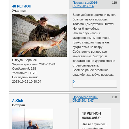
Поделиться
2016-
119
48 РЕГИОН
05-25 20:36:14
Участник
Всем доброго времени суток.
Братцы, нужна помощь.
Телефон(смартфон) Huawei
Honor 6 моноблок.
Что то случилось с
микрофоном, меня очень
плохо слышно и шум как
будто стою на ветру.
Собственно вопрос где
качественно. быстро. и
Откуда:
Воронеж
желательно не дорого можно
Зарегистрирован
: 2015-12-24
отремонтировать.
Сообщений:
188
Всем за ранее огромное
Уважение:
+1170
спасибо за любую помощь.
Последний визит:
2023-10-23 10:30:04
0
Поделиться
2016-
120
A.Kich
05-25 20:43:47
Ветеран
48 РЕГИОН
написал(а):
Что то случилось
с микрофоном,