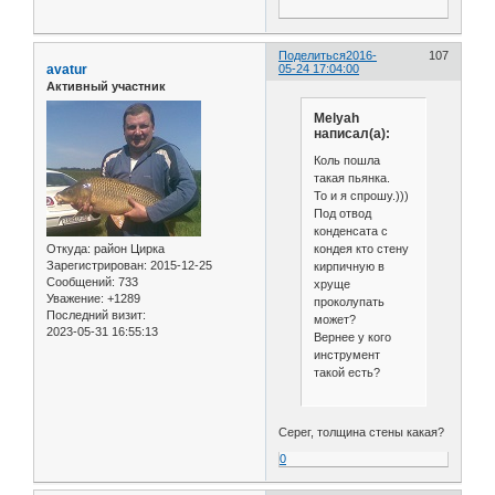
Поделиться
2016-
107
avatur
05-24 17:04:00
Активный участник
Melyah
написал(а):
Коль пошла
такая пьянка.
То и я спрошу.)))
Под отвод
конденсата с
кондея кто стену
Откуда:
район Цирка
Зарегистрирован
: 2015-12-25
кирпичную в
Сообщений:
733
хруще
Уважение:
+1289
проколупать
Последний визит:
может?
2023-05-31 16:55:13
Вернее у кого
инструмент
такой есть?
Серег, толщина стены какая?
0