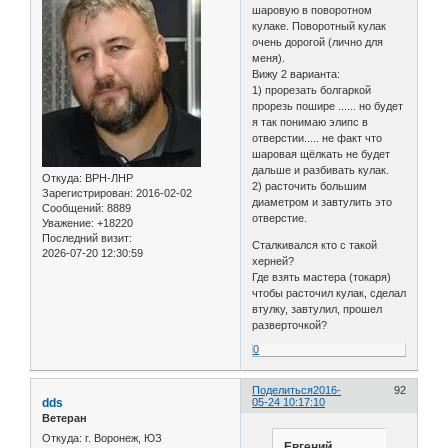
шаровую в поворотном
кулаке. Поворотный кулак
очень дорогой (лично для
меня).
Вижу 2 варианта:
1) прорезать болгаркой
прорезь пошире ...... но будет
я так понимаю элипс в
отверстии..... не факт что
шаровая щёлкать не будет
дальше и разбивать кулак.
Откуда:
ВРН-ЛНР
2) расточить большим
Зарегистрирован
: 2016-02-02
диаметром и завтулить это
Сообщений:
8889
отверстие.
Уважение:
+18220
Последний визит:
Сталкивался кто с такой
2026-07-20 12:30:59
херней?
Где взять мастера (токаря)
чтобы расточил кулак, сделал
втулку, завтулил, прошел
разверточкой?
0
Поделиться
2016-
92
dds
05-24 10:17:10
Ветеран
Откуда:
г. Воронеж, ЮЗ
Евгений