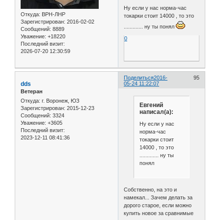
Ну если у нас норма-час
Откуда:
ВРН-ЛНР
токарки стоит 14000 , то это
Зарегистрирован
: 2016-02-02
............. ну ты понял
Сообщений:
8889
Уважение:
+18220
0
Последний визит:
2026-07-20 12:30:59
Поделиться
2016-
95
dds
05-24 11:22:07
Ветеран
Откуда:
г. Воронеж, ЮЗ
Евгений
Зарегистрирован
: 2015-12-23
написал(а):
Сообщений:
3324
Уважение:
+3605
Ну если у нас
Последний визит:
норма-час
2023-12-11 08:41:36
токарки стоит
14000 , то это
............. ну ты
понял
Собственно, на это и
намекал... Зачем делать за
дорого старое, если можно
купить новое за сравнимые