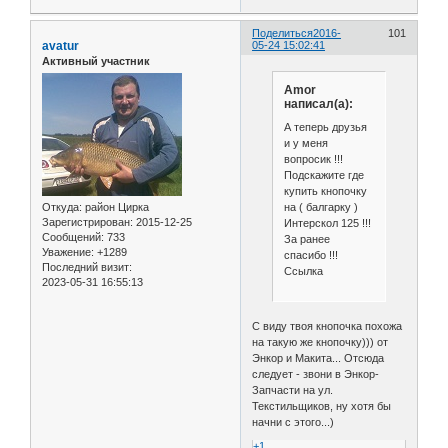
Поделиться
2016-
101
avatur
05-24 15:02:41
Активный участник
Amor
написал(а):
А теперь друзья
и у меня
вопросик !!!
Подскажите где
купить кнопочку
на ( балгарку )
Откуда:
район Цирка
Зарегистрирован
: 2015-12-25
Интерскол 125 !!!
Сообщений:
733
За ранее
Уважение:
+1289
спасибо !!!
Последний визит:
Ссылка
2023-05-31 16:55:13
С виду твоя кнопочка похожа
на такую же кнопочку))) от
Энкор и Макита... Отсюда
следует - звони в Энкор-
Запчасти на ул.
Текстильщиков, ну хотя бы
начни с этого...)
+1