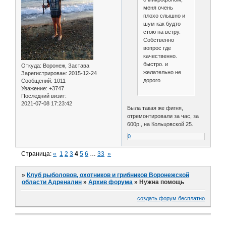
меня очень
плохо слышно и
шум как будто
стою на ветру.
Собственно
вопрос где
качественно.
быстро. и
Откуда:
Воронеж, Застава
желательно не
Зарегистрирован
: 2015-12-24
дорого
Сообщений:
1011
Уважение:
+3747
Последний визит:
2021-07-08 17:23:42
Была такая же фигня,
отремонтировали за час, за
600р., на Кольцовской 25.
0
Страница:
«
1
2
3
4
5
6
…
33
»
»
Клуб рыболовов, охотников и грибников Воронежской
области Адреналин
»
Архив форума
»
Нужна помощь
создать форум бесплатно