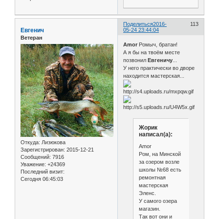
Поделиться
2016-
113
Евгенич
05-24 23:44:04
Ветеран
Amor
Ромыч, братан!
А я бы на твоём месте
позвонил
Евгеничу
...
У него практически во дворе
находится мастерская...
Жорик
написал(а):
Откуда:
Лизюкова
Amor
Зарегистрирован
: 2015-12-21
Ром, на Минской
Сообщений:
7916
за озером возле
Уважение:
+24369
школы №68 есть
Последний визит:
ремонтная
Сегодня 06:45:03
мастерская
Эленс.
У самого озера
магазин.
Так вот они и