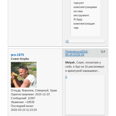
торгуют
комплектующими
на наш
инструмент.
Я беру
комплектующие
там
+2
Поделиться
2016-
114
pro-1975
05-24 23:52:16
Совет Клуба
Melyah
, Серег, посмотрю у
себя, я бур на 16 распиливал
и арматурой наращивал...
0
Откуда:
Воронеж, Северный, Храм
Зарегистрирован
: 2015-12-23
Сообщений:
11587
Уважение:
+18535
Последний визит:
2026-03-24 11:23:20