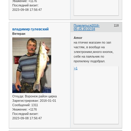
Уважение:
+1176
Последний визит:
2023-09-08 17:56:47
Поделиться
2016-
118
владимир гулевский
05-25 20:22:04
Ветеран
Amor
на птичке магазин по зап
частям, в вообще на
электронике,много кнопок,
себе на паяльник по
пропилену подобрал.
+1
Откуда:
Воронеж район цирка
Зарегистрирован
: 2016-01-01
Сообщений:
1311
Уважение:
+1176
Последний визит:
2023-09-08 17:56:47