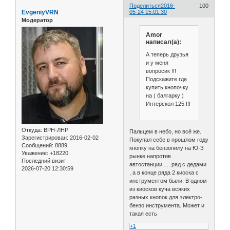
Поделиться
2016-
100
EvgeniyVRN
05-24 15:01:30
Модератор
Amor
написал(а):
А теперь друзья
и у меня
вопросик !!!
Подскажите где
купить кнопочку
на ( балгарку )
Интерскол 125 !!!
Откуда:
ВРН-ЛНР
Пальцем в небо, но всё же.
Зарегистрирован
: 2016-02-02
Покупал себе в прошлом году
Сообщений:
8889
кнопку на бензопилу на Ю-З
Уважение:
+18220
рынке напротив
Последний визит:
автостанции......ряд с дедами
2026-07-20 12:30:59
, а в конце ряда 2 киоска с
инструментом были. В одном
из киосков куча всяких
разных кнопок для электро-
бензо инструмента. Может и
такая есть
+1