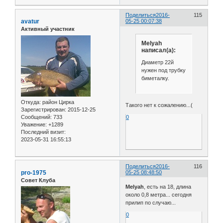
Поделиться
2016-
115
avatur
05-25 00:07:38
Активный участник
Melyah
написал(а):
Диаметр 22й
нужен под трубку
биметалку.
Откуда:
район Цирка
Такого нет к сожалению...(
Зарегистрирован
: 2015-12-25
Сообщений:
733
0
Уважение:
+1289
Последний визит:
2023-05-31 16:55:13
Поделиться
2016-
116
pro-1975
05-25 08:48:50
Совет Клуба
Melyah
, есть на 18, длина
около 0,8 метра... сегодня
прилип по случаю...
0