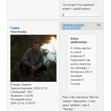
Что за авто? все данные!
может с ценой помогу.
0
Поделиться
2016-
111
Гараж
05-24 23:26:59
Член Клуба
Amor
написал(а):
А теперь друзья
и у меня
вопросик !!!
Подскажите где
купить кнопочку
на ( балгарку )
Интерскол 125 !!!
За ранее
спасибо !!!
Ссылка
Откуда:
Грамши
Зарегистрирован
: 2015-12-21
Сообщений:
7367
Уважение:
+13739
Ром, я бы сначала в "Восток
Последний визит:
сервис" обратился - у них
2024-12-01 12:05:07
цены "добрее", чем в
"Энкоре"...