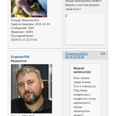
хруще проколупать может?
Вернее у кого инструмент
такой есть?
0
Откуда:
Воронеж Ю/з
Зарегистрирован
: 2015-12-24
Сообщений:
1520
Уважение:
+6344
Последний визит:
2024-01-17 22:37:42
Поделиться
2016-
104
EvgeniyVRN
05-24 15:41:08
Модератор
Melyah
написал(а):
Коль пошла
такая пьянка.
То и я спрошу.)))
Под отвод
конденсата с
кондея кто стену
кирпичную в
хруще
проколупать
может?