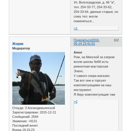
Ул. Волгоградская, д. 46 "а",
тел. 254-33-77, 254-33-62,
254-33-64. данные старые, по
сему тел. могли
поменяться...
+1
Поделиться
2016-
112
Жорик
05-24 23:41:01
Модератор
Amor
Ром, на Минской за озером
возле школы №68 есть
ремонтная мастерская
Эленс.
У самого озера магазин.
Так вот они и торгуют
комплектующими на наш
инструмент.
Я беру комплектующие там
+2
Откуда:
З.Космодемьянской
Зарегистрирован
: 2015-12-21
Сообщений:
2594
Уважение:
+9131
Последний визит:
Вчера 19:15:23