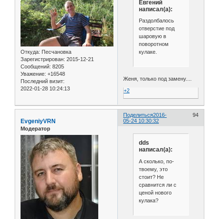
Евгений
написал(а):
Раздолбалось
отверстие под
шаровую в
поворотном
кулаке.
Откуда:
Песчановка
Зарегистрирован
: 2015-12-21
Сообщений:
8205
Уважение:
+16548
Женя, только под замену....
Последний визит:
2022-01-28 10:24:13
+2
Поделиться
2016-
94
EvgeniyVRN
05-24 10:30:32
Модератор
dds
написал(а):
А сколько, по-
твоему, это
стоит? Не
сравнится ли с
ценой нового
кулака?