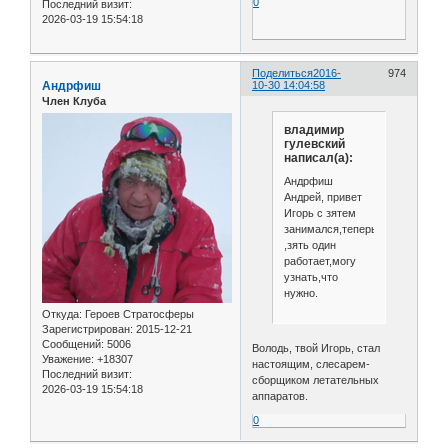
0
Последний визит:
2026-03-19 15:54:18
Поделиться
2016-
974
Андрфиш
10-30 14:04:58
Член Клуба
владимир
гулевский
написал(а):
Андрфиш
Андрей, привет
Игорь с зятем
занимался,теперь
,зять один
работает,могу
узнать,что
нужно.
Откуда:
Героев Стратосферы
Зарегистрирован
: 2015-12-21
Сообщений:
5006
Володь, твой Игорь, стал
Уважение:
+18307
настоящим, слесарем-
Последний визит:
сборщиком летательных
2026-03-19 15:54:18
аппаратов.
0