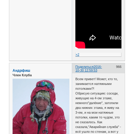
+2
Поделиться
2016-
966
Андрфиш
10-30 12:59:53
Член Клуба
Всем привет! Может, кто то,
занимается натяжными
потолками?!
Обрисую ситуацию: соседи,
живущие на 4-ом этаже,
немного"далёкие", затопили
два нижних этажа, я живу на
3-ем, и на мои натяжные
потолки, каким то чудом, это
не сказалось. Как
сказала,"Аварийная служба" -
всё ушло по стенам, а вот у