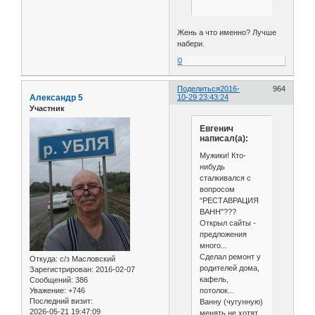
Жень а что именно? Лучше
набери.
0
Поделиться
2016-
964
Александр 5
10-29 23:43:24
Участник
Евгенич
написал(а):
Мужики! Кто-
нибудь
сталкивался с
вопросом
"РЕСТАВРАЦИЯ
ВАНН"???
Открыл сайты -
предложения
много...
Сделал ремонт у
Откуда:
с/з Масловский
родителей дома,
Зарегистрирован
: 2016-02-07
кафель,
Сообщений:
386
потолок...
Уважение:
+746
Последний визит:
Ванну (чугунную)
2026-05-21 19:47:09
менять не хотят