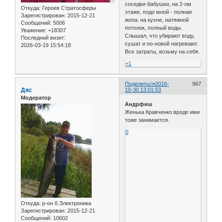
соседки-бабушки, на 2-ом
Откуда:
Героев Стратосферы
этаже, подо мной - полная
Зарегистрирован
: 2015-12-21
жопа: на кухне, натяжной
Сообщений:
5006
потолок, полный воды.
Уважение:
+18307
Слышал, что убирают воду,
Последний визит:
сушат и по-новой нагревают.
2026-03-19 15:54:18
Все затраты, возьму на себя.
+1
Поделиться
2016-
967
Дяс
10-30 13:01:53
Модератор
Андрфиш
Женька Кравченко вроде ими
тоже занимается.
0
Откуда:
р-он б.Электроника
Зарегистрирован
: 2015-12-21
Сообщений:
10602