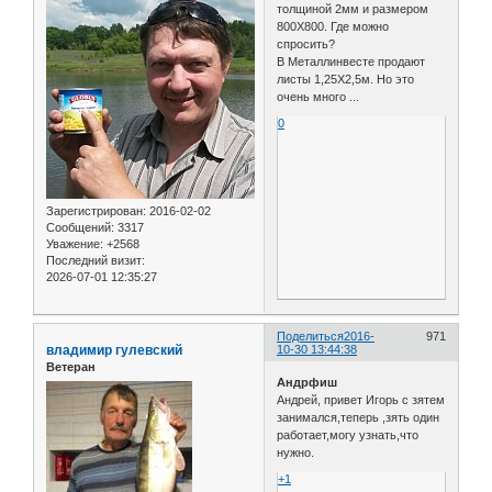
толщиной 2мм и размером
800Х800. Где можно
спросить?
В Металлинвесте продают
листы 1,25Х2,5м. Но это
очень много ...
0
Зарегистрирован
: 2016-02-02
Сообщений:
3317
Уважение:
+2568
Последний визит:
2026-07-01 12:35:27
Поделиться
2016-
971
владимир гулевский
10-30 13:44:38
Ветеран
Андрфиш
Андрей, привет Игорь с зятем
занимался,теперь ,зять один
работает,могу узнать,что
нужно.
+1