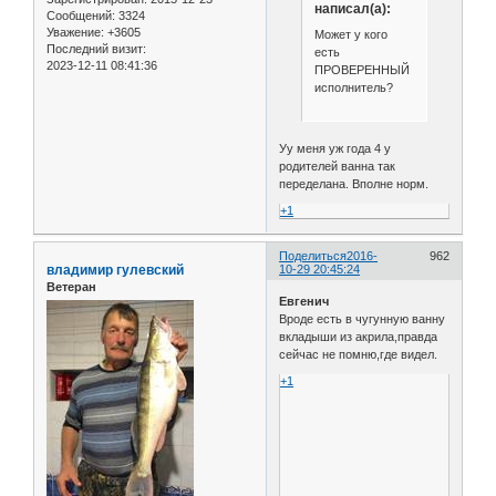
написал(а):
Сообщений:
3324
Уважение:
+3605
Может у кого
Последний визит:
есть
2023-12-11 08:41:36
ПРОВЕРЕННЫЙ
исполнитель?
Уу меня уж года 4 у
родителей ванна так
переделана. Вполне норм.
+1
Поделиться
2016-
962
владимир гулевский
10-29 20:45:24
Ветеран
Евгенич
Вроде есть в чугунную ванну
вкладыши из акрила,правда
сейчас не помню,где видел.
+1