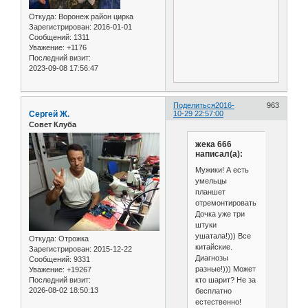
Откуда:
Воронеж район цирка
Зарегистрирован
: 2016-01-01
Сообщений:
1311
Уважение:
+1176
Последний визит:
2023-09-08 17:56:47
Поделиться
2016-
963
Сергей Ж.
10-29 22:57:00
Совет Клуба
жека 666
написал(а):
Мужики! А есть
умельцы
планшет
отремонтировать?
Дочка уже три
штуки
ушатала!))) Все
Откуда:
Отрожка
китайские.
Зарегистрирован
: 2015-12-22
Диагнозы
Сообщений:
9331
разные!))) Может
Уважение:
+19267
кто шарит? Не за
Последний визит:
2026-08-02 18:50:13
бесплатно
естественно!