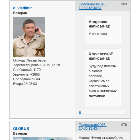
Поделиться
2016-
969
e_vladimir
10-30 13:30:31
Ветеран
Андрфиш
написал(а):
У него окна.
KravchenkoE
написал(а):
Откуда:
Левый берег
Зарегистрирован
: 2015-12-28
Буду рад помочь
Сообщений:
1170
в любом
Уважение:
+3666
вопросе,
Последний визит:
касающемся
Вчера 23:25:03
пластиковых
окон и
натяжных
потолков
.
0
Поделиться
2016-
970
GLOBUS
10-30 13:43:44
Ветеран
Народ! Нужен стальной лист