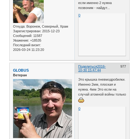
если именно 2 нужна
позвоним - найдут...
0
Откуда:
Воронеж, Северный, Храм
Зарегистрирован
: 2015-12-23
Сообщений:
11587
Уважение:
+18535
Последний визит:
2026-03-24 11:23:20
Поделиться
2016-
977
GLOBUS
10-30 15:47:44
Ветеран
Это крышка пневмодробилки.
Именно 2мм, плоская и
нужна. 4мм Это если на
случай атомной войны только
0