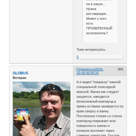
ни в какую...
Нужна
реставрация..
Может у кого
есть
ПРОВЕРЕННЫЙ
исполнитель?
Тоже интересуюсь.
0
Поделиться
2016-
965
GLOBUS
10-30 00:35:31
Ветеран
А я видел "покраску" ванной
специальной эпоксидной
краской. Ванна как следует
шкурится, наводится
белоснежный компаунд и
прямо из банки заливается по
краю сверху в ванну.
Постепенно стекая со стенок
компаунд покрывает всю
поверхность ванны и
излишек вытекает через
сливное отверстие. Год-три