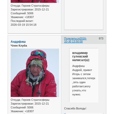
Откуда:
Героев Стратосферы
Зарегистрирован
: 2015-12-21
Сообщений:
5006
Уважение:
+18307
Последний визит:
2026-03-19 15:54:18
Поделиться
2016-
973
Андрфиш
10-30 13:50:00
Член Клуба
владимир
гулевский
написал(а):
Андрфиш
Андрей, привет
Игорь с зятем
занимался,теперь
,зять один
работает,могу
узнать,что
нужно.
Откуда:
Героев Стратосферы
Зарегистрирован
: 2015-12-21
Сообщений:
5006
Спасибо Володь!
Уважение:
+18307