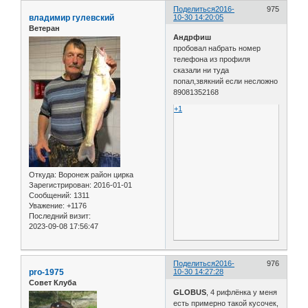
Поделиться
2016-
975
владимир гулевский
10-30 14:20:05
Ветеран
Андрфиш
пробовал набрать номер
телефона из профиля
сказали ни туда
попал,звякний если несложно
89081352168
+1
Откуда:
Воронеж район цирка
Зарегистрирован
: 2016-01-01
Сообщений:
1311
Уважение:
+1176
Последний визит:
2023-09-08 17:56:47
Поделиться
2016-
976
pro-1975
10-30 14:27:28
Совет Клуба
GLOBUS
, 4 рифлёнка у меня
есть примерно такой кусочек,