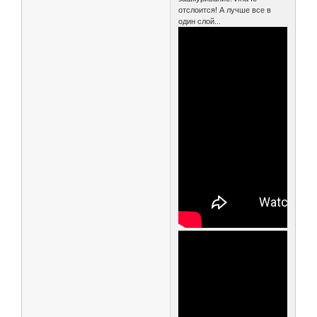
отслоится! А лучше все в
один слой...