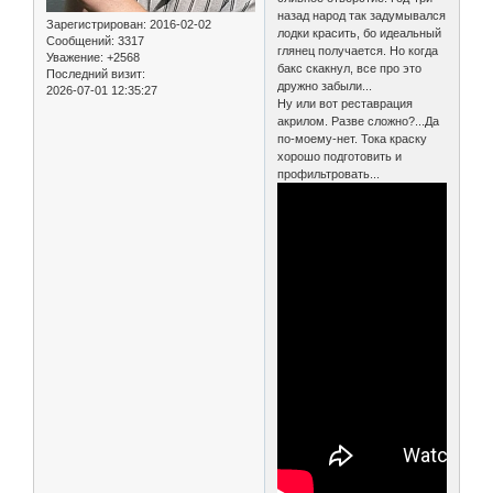
назад народ так задумывался
Зарегистрирован
: 2016-02-02
лодки красить, бо идеальный
Сообщений:
3317
глянец получается. Но когда
Уважение:
+2568
бакс скакнул, все про это
Последний визит:
дружно забыли...
2026-07-01 12:35:27
Ну или вот реставрация
акрилом. Разве сложно?...Да
по-моему-нет. Тока краску
хорошо подготовить и
профильтровать...