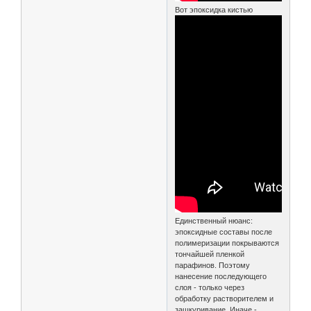
Вот эпоксидка кистью
Единственный нюанс:
эпоксидные составы после
полимеризации покрываются
тончайшей пленкой
парафинов. Поэтому
нанесение последующего
слоя - только через
обработку растворителем и
зашкуривание. Иначе -