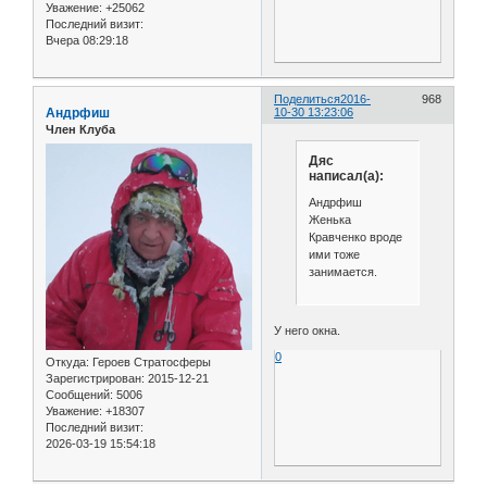
Уважение:
+25062
Последний визит:
Вчера 08:29:18
Поделиться
2016-
968
Андрфиш
10-30 13:23:06
Член Клуба
Дяс
написал(а):
Андрфиш
Женька
Кравченко вроде
ими тоже
занимается.
У него окна.
0
Откуда:
Героев Стратосферы
Зарегистрирован
: 2015-12-21
Сообщений:
5006
Уважение:
+18307
Последний визит:
2026-03-19 15:54:18