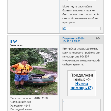
Может чуть расслабить
болтики и прокатиться не
быстро, и потом графитовой
смазкой смазывать чтоб не
пригорали.
+2
Поделиться
2016-
984
BRV
10-31 21:15:42
Участник
Кто-нибудь знает, где можно
купить недорого профиль для
гипсокартона 60х30?
Нужно много, металлический
сайдинг крепить.
Продолжение
Темы: =>
Нужна
помощь (2)
Зарегистрирован
: 2016-02-08
0
Сообщений:
203
Уважение:
+144
Последний визит: