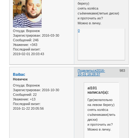
берегу)
снять колёса
съёмниками(литые диски)
и проточить их?
Можно в личку.
0
Откуда:
Воронеж
Зарегистрирован
: 2016-03-30
Сообщений:
246
Уважение:
+343
Последний визит:
2019-02-01 20:03:43
Поделиться
2016-
983
Baibac
10-31 16:28:37
Новичок
Откуда:
Воронеж
al101
Зарегистрирован
: 2016-10-30
написал(а):
Сообщений:
22
Уважение:
+13
Где(желательно
Последний визит:
на левом берегу)
2016-11-22 20:05:56
снять колёса
съёмниками(литые
диски)
и проточить их?
Можно в личку.