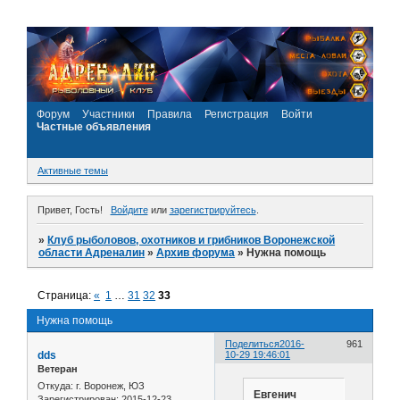
Форум
Участники
Правила
Регистрация
Войти
Частные объявления
Активные темы
Привет, Гость!
Войдите
или
зарегистрируйтесь
.
»
Клуб рыболовов, охотников и грибников Воронежской
области Адреналин
»
Архив форума
»
Нужна помощь
Страница:
«
1
…
31
32
33
Нужна помощь
Поделиться
2016-
961
dds
10-29 19:46:01
Ветеран
Откуда:
г. Воронеж, ЮЗ
Евгенич
Зарегистрирован
: 2015-12-23