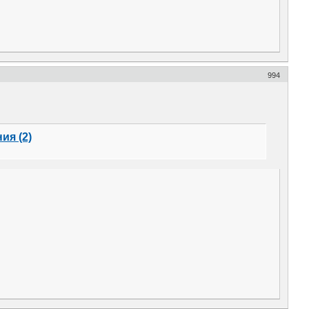
994
ия (2)