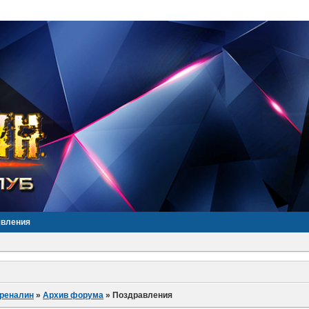
явления
дреналин
»
Архив форума
»
Поздравления