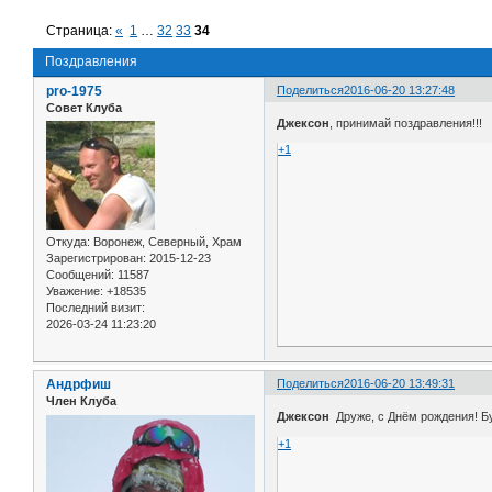
Страница:
«
1
…
32
33
34
Поздравления
pro-1975
Поделиться
2016-06-20 13:27:48
Совет Клуба
Джексон
, принимай поздравления!!!
+1
Откуда:
Воронеж, Северный, Храм
Зарегистрирован
: 2015-12-23
Сообщений:
11587
Уважение:
+18535
Последний визит:
2026-03-24 11:23:20
Андрфиш
Поделиться
2016-06-20 13:49:31
Член Клуба
Джексон
Друже, с Днём рождения! Бу
+1