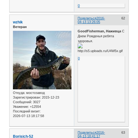
0
Поделиться
2016-
62
wzhik
04-13 13:26:05
Ветеран
GoodFisherman, Наживца
С
Днем Рожденья ребята
здоровья.
0
Откуда:
мостозавод
Зарегистрирован
: 2015-12-23
Сообщений:
3027
Уважение:
+12554
Последний визит:
2026-07-13 18:17:58
Поделиться
2016-
63
Borisich-52
04-13 18:41:17