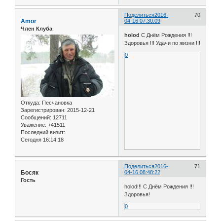
Поделиться
2016-
70
Amor
04-16 07:30:09
Член Клуба
holod
С Днём Рождения !!!
Здоровья !!! Удачи по жизни !!!
0
Откуда:
Песчановка
Зарегистрирован
: 2015-12-21
Сообщений:
12711
Уважение:
+41511
Последний визит:
Сегодня 16:14:18
Поделиться
2016-
71
Босяк
04-16 08:48:22
Гость
holod!!! С Днём Рождения !!!
Здоровья!
0