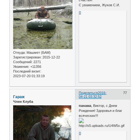
С уважением, Жуков С.И.
0
Откуда:
Машмет (БАМ)
Зарегистрирован
: 2015-12-22
Сообщений:
2271
Уважение:
+11356
Последний визит:
2023-07-20 01:33:19
Поделиться
2016-
77
Гараж
04-21 03:32:52
Член Клуба
панама
, Виктор, с Днем
Рождения! Здоровья и благ
всяческих!!!
0