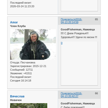
Последний визит:
2026-03-24 11:23:20
Поделиться
2016-
65
Amor
04-13 20:14:59
Член Клуба
GoodFisherman, Наживца
!!!
С Днем Рожденья!!!
Здоровья!!! Удачи по жизни !!!
0
Откуда:
Песчановка
Зарегистрирован
: 2015-12-21
Сообщений:
12711
Уважение:
+41511
Последний визит:
Сегодня 16:14:18
Поделиться
2016-
66
Вячеслав
04-13 20:42:27
Новичок
GoodFisherman, Наживца
С Днём рождения!!!