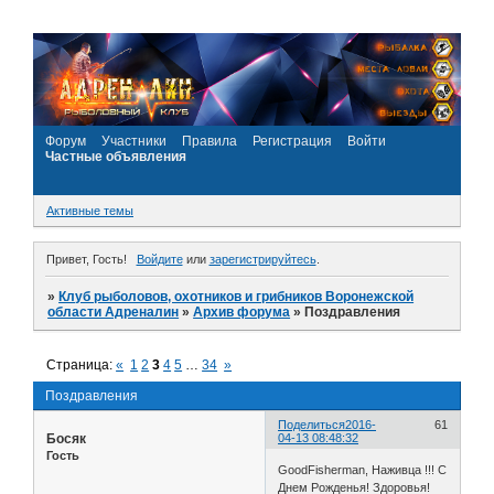
Форум
Участники
Правила
Регистрация
Войти
Частные объявления
Активные темы
Привет, Гость!
Войдите
или
зарегистрируйтесь
.
»
Клуб рыболовов, охотников и грибников Воронежской
области Адреналин
»
Архив форума
»
Поздравления
Страница:
«
1
2
3
4
5
…
34
»
Поздравления
Поделиться
2016-
61
Босяк
04-13 08:48:32
Гость
GoodFisherman, Наживца !!! С
Днем Рожденья! Здоровья!