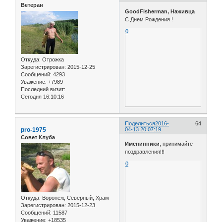
Ветеран
GoodFisherman, Наживца
С Днем Рождения !
0
Откуда:
Отрожка
Зарегистрирован
: 2015-12-25
Сообщений:
4293
Уважение:
+7989
Последний визит:
Сегодня 16:10:16
Поделиться
2016-
64
pro-1975
04-13 20:07:19
Совет Клуба
Именинники
, принимайте
поздравления!!!
0
Откуда:
Воронеж, Северный, Храм
Зарегистрирован
: 2015-12-23
Сообщений:
11587
Уважение:
+18535