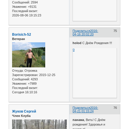
Сообщений:
2594
Уважение:
+9131
Последний визит:
2026-08-06 19:15:23
Поделиться
2016-
75
Borisich-52
04-16 20:02:20
Ветеран
holod
С Днём Рождения !!!
0
Откуда:
Отрожка
Зарегистрирован
: 2015-12-25
Сообщений:
4293
Уважение:
+7989
Последний визит:
Сегодня 16:10:16
Поделиться
2016-
76
Жуков Сергей
04-21 01:15:24
Член Клуба
панама
, Вить! С Днём
рождения! Здоровья и
счастья!