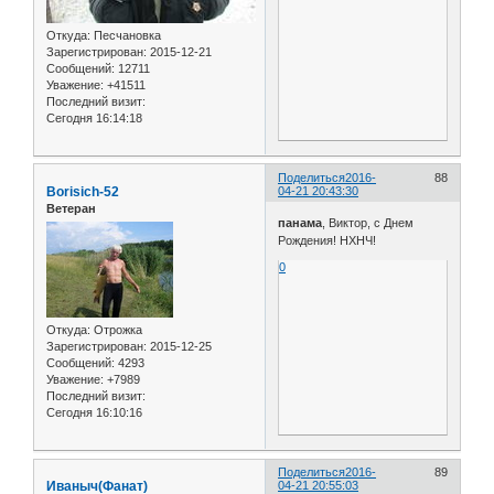
Откуда:
Песчановка
Зарегистрирован
: 2015-12-21
Сообщений:
12711
Уважение:
+41511
Последний визит:
Сегодня 16:14:18
Поделиться
2016-
88
Borisich-52
04-21 20:43:30
Ветеран
панама
, Виктор, с Днем
Рождения! НХНЧ!
0
Откуда:
Отрожка
Зарегистрирован
: 2015-12-25
Сообщений:
4293
Уважение:
+7989
Последний визит:
Сегодня 16:10:16
Поделиться
2016-
89
Иваныч(Фанат)
04-21 20:55:03