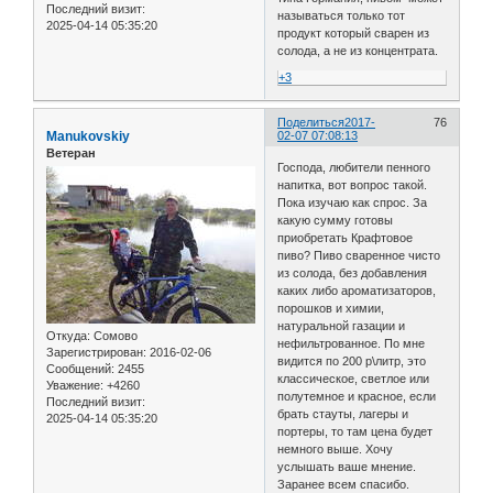
Последний визит:
называться только тот
2025-04-14 05:35:20
продукт который сварен из
солода, а не из концентрата.
+3
Поделиться
2017-
76
Manukovskiy
02-07 07:08:13
Ветеран
Господа, любители пенного
напитка, вот вопрос такой.
Пока изучаю как спрос. За
какую сумму готовы
приобретать Крафтовое
пиво? Пиво сваренное чисто
из солода, без добавления
каких либо ароматизаторов,
порошков и химии,
натуральной газации и
Откуда:
Сомово
нефильтрованное. По мне
Зарегистрирован
: 2016-02-06
видится по 200 р\литр, это
Сообщений:
2455
классическое, светлое или
Уважение:
+4260
полутемное и красное, если
Последний визит:
брать стауты, лагеры и
2025-04-14 05:35:20
портеры, то там цена будет
немного выше. Хочу
услышать ваше мнение.
Заранее всем спасибо.