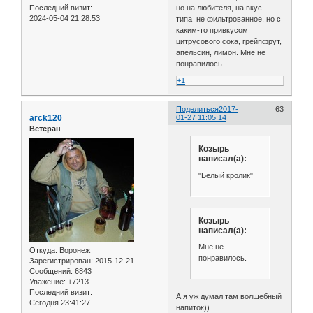
Последний визит:
но на любителя, на вкус
2024-05-04 21:28:53
типа не фильтрованное, но с
каким-то привкусом
цитрусового сока, грейпфрут,
апельсин, лимон. Мне не
понравилось.
+1
Поделиться
2017-
63
arck120
01-27 11:05:14
Ветеран
Козырь
написал(а):
"Белый кролик"
Козырь
написал(а):
Мне не
Откуда:
Воронеж
понравилось.
Зарегистрирован
: 2015-12-21
Сообщений:
6843
Уважение:
+7213
Последний визит:
А я уж думал там волшебный
Сегодня 23:41:27
напиток))