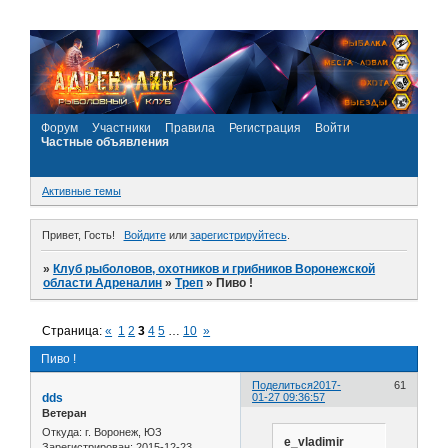
Форум
Участники
Правила
Регистрация
Войти
Частные объявления
Активные темы
Привет, Гость!
Войдите
или
зарегистрируйтесь
.
»
Клуб рыболовов, охотников и грибников Воронежской
области Адреналин
»
Треп
»
Пиво !
Страница:
«
1
2
3
4
5
…
10
»
Пиво !
Поделиться
2017-
61
dds
01-27 09:36:57
Ветеран
Откуда:
г. Воронеж, ЮЗ
e_vladimir
Зарегистрирован
: 2015-12-23