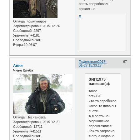
опять попробовал -
прикольно
0
Откуда:
Коммунаров
Зарегистрирован
: 2015-12-26
Сообщений:
2297
Уважение:
+4181
Последний визит:
Вчера 19:26:07
Поделиться
2017-
67
Amor
01-27 15:33:17
Член Клуба
ЗИП1975
написал(а):
Amor
arck120
что-то еврейское
какое-то пиво вы
пьете
А я опять на
Откуда:
Песчановка
Моршанское
Зарегистрирован
: 2015-12-21
переключился.
Сообщений:
12711
Как-то забросил
Уважение:
+41511
я его, а недавно
Последний визит: