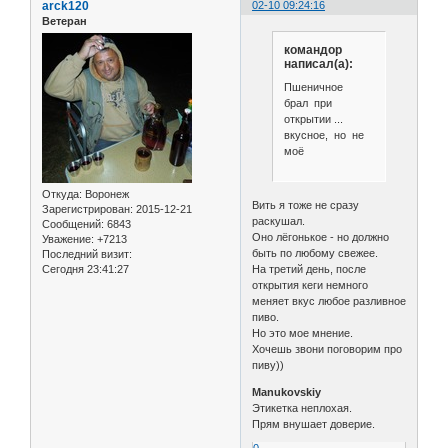
arck120
02-10 09:24:16
Ветеран
командор
написал(а):
Пшеничное
брал при
открытии ...
вкусное, но не
моё
Откуда:
Воронеж
Вить я тоже не сразу
Зарегистрирован
: 2015-12-21
раскушал.
Сообщений:
6843
Оно лёгонькое - но должно
Уважение:
+7213
быть по любому свежее.
Последний визит:
Сегодня 23:41:27
На третий день, после
открытия кеги немного
меняет вкус любое разливное
пиво.
Но это мое мнение.
Хочешь звони поговорим про
пиву))
Manukovskiy
Этикетка неплохая.
Прям внушает доверие.