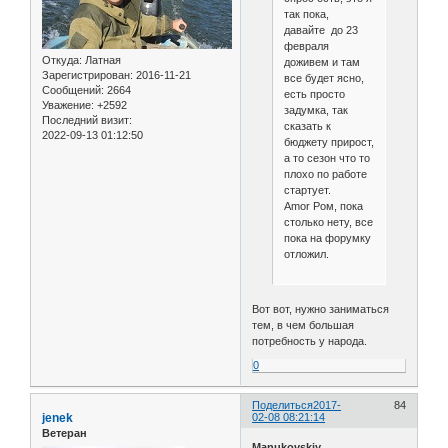
так пока,
давайте до 23
февраля
Откуда:
Латная
доживем и там
Зарегистрирован
: 2016-11-21
все будет ясно,
Сообщений:
2664
есть просто
Уважение:
+2592
задумка, так
Последний визит:
сказать к
2022-09-13 01:12:50
бюджету прирост,
а то сезон что то
плохо по работе
стартует.
Amor Ром, пока
столько нету, все
пока на форумку
отложил.
Вот вот, нужно заниматься
тем, в чем большая
потребность у народа.
0
Поделиться
2017-
84
jenek
02-08 08:21:14
Ветеран
Manukovskiy