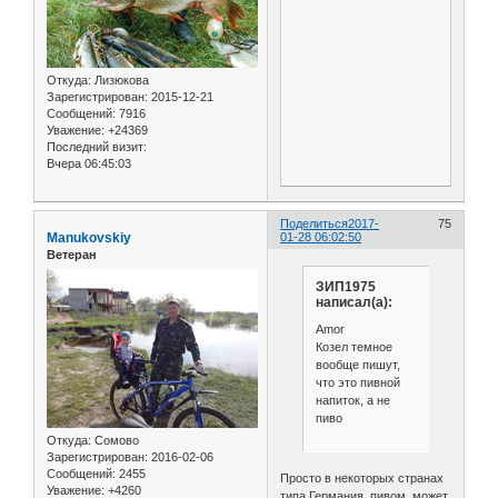
Откуда:
Лизюкова
Зарегистрирован
: 2015-12-21
Сообщений:
7916
Уважение:
+24369
Последний визит:
Вчера 06:45:03
Поделиться
2017-
75
Manukovskiy
01-28 06:02:50
Ветеран
ЗИП1975
написал(а):
Amor
Козел темное
вообще пишут,
что это пивной
напиток, а не
пиво
Откуда:
Сомово
Зарегистрирован
: 2016-02-06
Сообщений:
2455
Просто в некоторых странах
Уважение:
+4260
типа Германия, пивом может