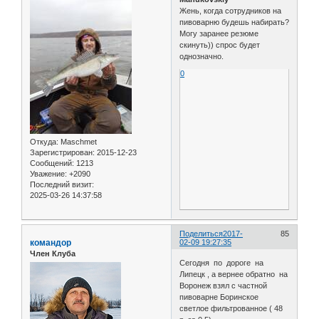
Жень, когда сотрудников на
пивоварню будешь набирать?
Могу заранее резюме
скинуть)) спрос будет
однозначно.
0
Откуда:
Maschmet
Зарегистрирован
: 2015-12-23
Сообщений:
1213
Уважение:
+2090
Последний визит:
2025-03-26 14:37:58
Поделиться
2017-
85
командор
02-09 19:27:35
Член Клуба
Сегодня по дороге на
Липецк , а вернее обратно на
Воронеж взял с частной
пивоварне Боринское
светлое фильтрованное ( 48