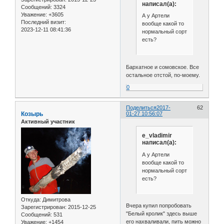
написал(а):
Сообщений:
3324
Уважение:
+3605
А у Артели
Последний визит:
вообще какой то
2023-12-11 08:41:36
нормальный сорт
есть?
Бархатное и сомовское. Все
остальное отстой, по-моему.
0
Поделиться
2017-
62
Козырь
01-27 10:56:07
Активный участник
e_vladimir
написал(а):
А у Артели
вообще какой то
нормальный сорт
есть?
Откуда:
Димитрова
Вчера купил попробовать
Зарегистрирован
: 2015-12-25
"Белый кролик" здесь выше
Сообщений:
531
его нахваливали, пить можно
Уважение:
+1454