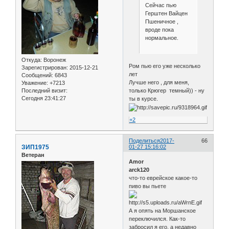
Сейчас пью
Герштен Вайцен
Пшеничное ,
вроде пока
нормальное.
Откуда:
Воронеж
Ром пью его уже несколько
Зарегистрирован
: 2015-12-21
лет
Сообщений:
6843
Лучше него , для меня,
Уважение:
+7213
только Крюгер темный)) - ну
Последний визит:
Сегодня 23:41:27
ты в курсе.
+2
Поделиться
2017-
66
ЗИП1975
01-27 15:16:02
Ветеран
Amor
arck120
что-то еврейское какое-то
пиво вы пьете
А я опять на Моршанское
переключился. Как-то
забросил я его, а недавно