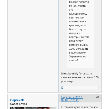
По мне видится
по 200 р\литр,
это
классическое,
светлое или
полутемное и
красное, если
брать стауты,
лагеры и
портеры, то там
цена будет
немного выше.
Хочу услышать
ваше мнение.
Заранее всем
спасибо.
Manukovskiy
Готов хоть
сегодня заехать за пивом 200
р за литр.
0
Поделиться
2017-
78
Сергей Ж.
02-07 07:29:28
Совет Клуба
Отличная цена за настоящее