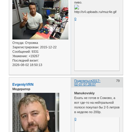
пиво.
0
Откуда:
Отрожка
Зарегистрирован
: 2015-12-22
Сообщений:
9331
Уважение:
+19267
Последний визит:
2026-08-02 18:50:13
Поделиться
2017-
79
EvgeniyVRN
02-07 07:39:07
Модератор
Manukovskiy
Ехать не готов в Сомово, а
вот где-то на нейтральной
полосе покупал бы 2-5 литров
в неделю по 200р.
0