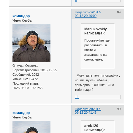
0
Поделиться
2017-
89
командор
02-12 20:40:09
Член Клуба
Manukovskiy
написал(а):
Посоветуйте где
распечатать в
цвете и
желательно на
самоклейке.
Откуда:
Отрожка
Зарегистрирован
: 2015-12-25
Сообщений:
2092
Могу дать тел. типографии ,
Уважение:
+2472
но им нужен объем ,,,
Последний визит:
примерно 2 000 шт. . Оно
2025-08-08 10:31:55
тебе надо ?
+1
Поделиться
2017-
90
командор
02-12 20:41:43
Член Клуба
arck120
написал(а):