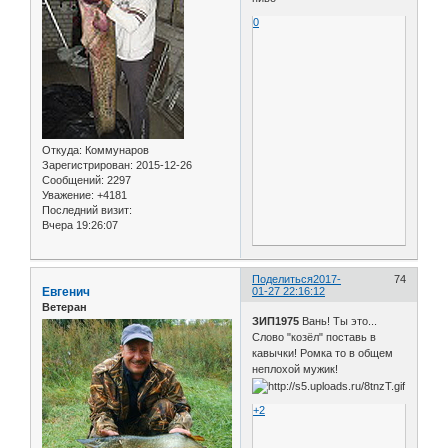
0
Откуда:
Коммунаров
Зарегистрирован
: 2015-12-26
Сообщений:
2297
Уважение:
+4181
Последний визит:
Вчера 19:26:07
Поделиться
2017-
74
Евгенич
01-27 22:16:12
Ветеран
ЗИП1975
Вань! Ты это...
Слово "козёл" поставь в
кавычки! Ромка то в общем
неплохой мужик!
+2