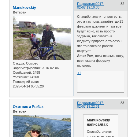
Поделиться
2017-
82
Manukovskiy
02-07 19:10:33
Ветеран
Спасибо, значит спрос есть,
это я так пока, давайте до 23
февраля доживем и там все
будет ясно, есть просто
задумка, так сказать к
бюджету прирост, а то сезон
что то плохо по работе
стартует.
Amor
Ром, пока столько нету,
все пока на форумку
Откуда:
Сомово
отложил.
Зарегистрирован
: 2016-02-06
Сообщений:
2455
+1
Уважение:
+4260
Последний визит:
2025-04-14 05:35:20
Поделиться
2017-
83
Охотник и Рыбак
02-07 19:22:31
Ветеран
Manukovskiy
написал(а):
Спасибо, значит
спрос есть, это я