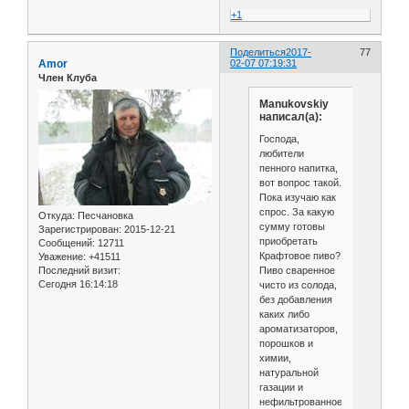
+1
Поделиться
2017-
77
Amor
02-07 07:19:31
Член Клуба
Manukovskiy
написал(а):
Господа,
любители
пенного напитка,
вот вопрос такой.
Пока изучаю как
спрос. За какую
Откуда:
Песчановка
сумму готовы
Зарегистрирован
: 2015-12-21
приобретать
Сообщений:
12711
Крафтовое пиво?
Уважение:
+41511
Пиво сваренное
Последний визит:
Сегодня 16:14:18
чисто из солода,
без добавления
каких либо
ароматизаторов,
порошков и
химии,
натуральной
газации и
нефильтрованное.