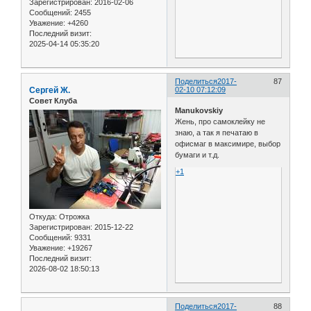
Зарегистрирован
: 2016-02-06
Сообщений:
2455
Уважение:
+4260
Последний визит:
2025-04-14 05:35:20
Поделиться
2017-
87
Сергей Ж.
02-10 07:12:09
Совет Клуба
Manukovskiy
Жень, про самоклейку не
знаю, а так я печатаю в
офисмаг в максимире, выбор
бумаги и т.д.
+1
Откуда:
Отрожка
Зарегистрирован
: 2015-12-22
Сообщений:
9331
Уважение:
+19267
Последний визит:
2026-08-02 18:50:13
Поделиться
2017-
88