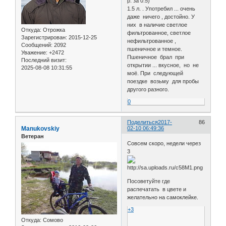
р. за 0.5)
1.5 л. . Употребил ... очень
даже ничего , достойно. У
них в наличие светлое
Откуда:
Отрожка
фильтрованное, светлое
Зарегистрирован
: 2015-12-25
нефильтрованное ,
Сообщений:
2092
пшеничное и темное.
Уважение:
+2472
Пшеничное брал при
Последний визит:
открытии ... вкусное, но не
2025-08-08 10:31:55
моё. При следующей
поездке возьму для пробы
другого разного.
0
Поделиться
2017-
86
Manukovskiy
02-10 06:49:36
Ветеран
Совсем скоро, недели через
3
Посоветуйте где
распечатать в цвете и
желательно на самоклейке.
+3
Откуда:
Сомово