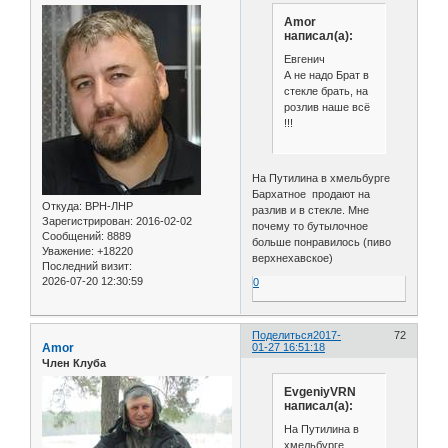
Amor
написал(а):
Евгенич
А не надо Брат в
стекле брать, на
розлив наше всё
!!!
На Путилина в хмельбурге
Бархатное продают на
Откуда:
ВРН-ЛНР
разлив и в стекле. Мне
Зарегистрирован
: 2016-02-02
почему то бутылочное
Сообщений:
8889
больше понравилось (пиво
Уважение:
+18220
верхнехавское)
Последний визит:
2026-07-20 12:30:59
0
Поделиться
2017-
72
Amor
01-27 16:51:18
Член Клуба
EvgeniyVRN
написал(а):
На Путилина в
хмельбурге