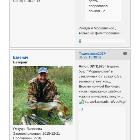
Сегодня 16:14:18
опять
попробовал -
прикольно
Иногда и Моршанское ,
только не фильтрованное !!!
0
Поделиться
2017-
68
Евгенич
01-27 15:38:51
Ветеран
Amor
,
ЗИП1975
Недавно
брал "Моршанское" в
стеклянных бутылках 0,5 с
зелёной этикеткой...
Дерьмо полное! Как будто
кусок перезжёной хлебной
корки в минералку кинули...
+3
Откуда:
Лизюкова
Зарегистрирован
: 2015-12-21
Сообщений:
7916