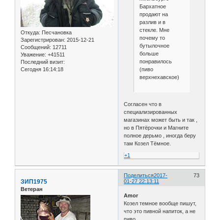
Бархатное
продают на
разлив и в
стекле. Мне
Откуда:
Песчановка
почему то
Зарегистрирован
: 2015-12-21
бутылочное
Сообщений:
12711
больше
Уважение:
+41511
понравилось
Последний визит:
Сегодня 16:14:18
(пиво
верхнехавское)
Согласен что в
специализированных
магазинах может быть и так ,
но в Пятёрочки и Магните
полное дерьмо , иногда беру
там Козел Тёмное.
+1
Поделиться
2017-
73
ЗИП1975
01-27 22:13:11
Ветеран
Amor
Козел темное вообще пишут,
что это пивной напиток, а не
пиво