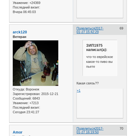
Уважение:
+24369
Последний визит:
Вчера 06:45:03
Поделиться
2017-
69
arck120
01-27 15:42:29
Ветеран
ЗИП1975
написал(а):
что-то еврейское
какое-то пиво вы
пьете
Какая связь??
Откуда:
Воронеж
+1
Зарегистрирован
: 2015-12-21
Сообщений:
6843
Уважение:
+7213
Последний визит:
Сегодня 23:41:27
Поделиться
2017-
70
Amor
01-27 16:19:50