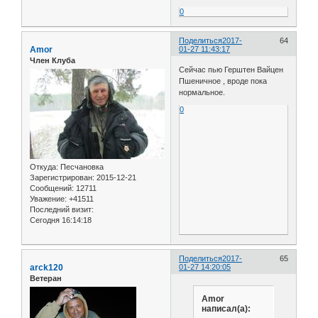
0
Поделиться
2017-
64
Amor
01-27 11:43:17
Член Клуба
Сейчас пью Герштен Вайцен
Пшеничное , вроде пока
нормальное.
0
Откуда:
Песчановка
Зарегистрирован
: 2015-12-21
Сообщений:
12711
Уважение:
+41511
Последний визит:
Сегодня 16:14:18
Поделиться
2017-
65
arck120
01-27 14:20:05
Ветеран
Amor
написал(а):