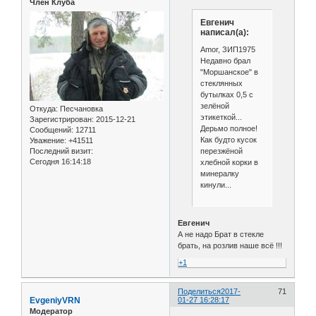
Член Клуба
Евгенич
написал(а):
Amor, ЗИП1975
Недавно брал
"Моршанское" в
стеклянных
бутылках 0,5 с
зелёной
Откуда:
Песчановка
этикеткой...
Зарегистрирован
: 2015-12-21
Дерьмо полное!
Сообщений:
12711
Как будто кусок
Уважение:
+41511
перезжёной
Последний визит:
Сегодня 16:14:18
хлебной корки в
минералку
кинули...
Евгенич
А не надо Брат в стекле
брать, на розлив наше всё !!!
+1
Поделиться
2017-
71
EvgeniyVRN
01-27 16:28:17
Модератор