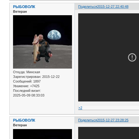
РЫБОВОЛК
Поделиться
2015-12-27 22:40:48
Ветеран
Откуда:
Минская
Зарегистрирован
: 2015-12-22
Сообщений:
1897
Уважение:
+7425
Последний визит:
2025-05-09 08:33:03
+2
РЫБОВОЛК
Поделиться
2015-12-27 23:28:25
Ветеран