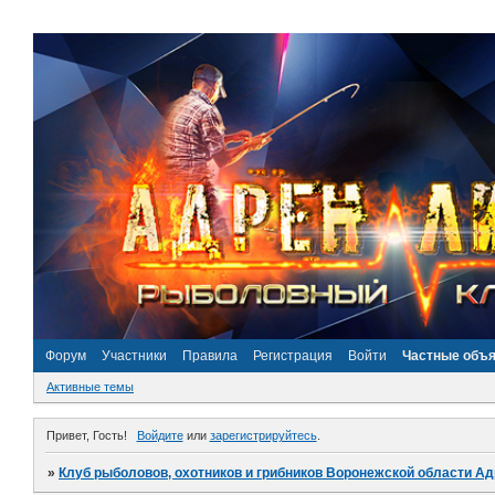
Форум
Участники
Правила
Регистрация
Войти
Частные объ
Активные темы
Привет, Гость!
Войдите
или
зарегистрируйтесь
.
»
Клуб рыболовов, охотников и грибников Воронежской области А