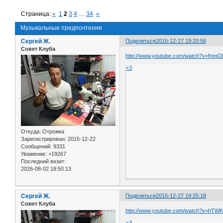
Страница:
«
1
2
3
4
…
34
»
Музыкальные предпочтения
Сергей Ж.
Поделиться
2015-12-27 19:20:56
Совет Клуба
http://www.youtube.com/watch?v=fre
+3
Откуда:
Отрожка
Зарегистрирован
: 2015-12-22
Сообщений:
9331
Уважение:
+19267
Последний визит:
2026-08-02 18:50:13
Сергей Ж.
Поделиться
2015-12-27 19:25:18
Совет Клуба
http://www.youtube.com/watch?v=hTWK
+3