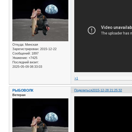
Откуда:
Минская
Зарегистрирован
: 2015-12-22
Сообщений:
1897
Уважение:
+7425
Последний визит:
2025-05-09 08:33:03
+1
РЫБОВОЛК
Поделиться
2015-12-28 21:25:32
Ветеран