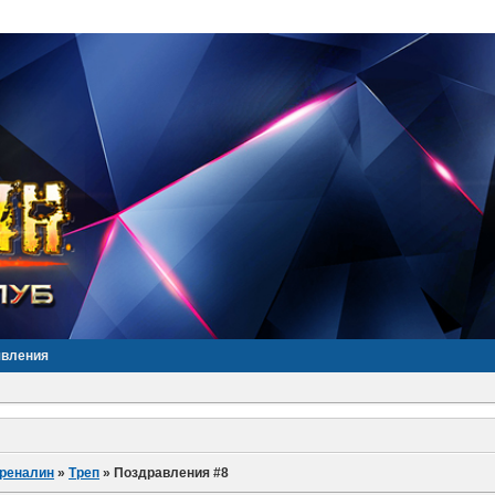
явления
дреналин
»
Треп
»
Поздравления #8