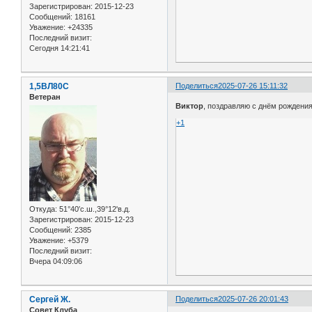
Зарегистрирован
: 2015-12-23
Сообщений:
18161
Уважение:
+24335
Последний визит:
Сегодня 14:21:41
1,5ВЛ80С
Поделиться
2025-07-26 15:11:32
Ветеран
Виктор
, поздравляю с днём рождения
+1
Откуда:
51°40′с.ш.,39°12'в.д.
Зарегистрирован
: 2015-12-23
Сообщений:
2385
Уважение:
+5379
Последний визит:
Вчера 04:09:06
Сергей Ж.
Поделиться
2025-07-26 20:01:43
Совет Клуба