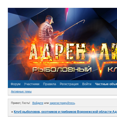
Форум
Участники
Правила
Регистрация
Войти
Частные объ
Активные темы
Привет, Гость!
Войдите
или
зарегистрируйтесь
.
»
Клуб рыболовов, охотников и грибников Воронежской области А