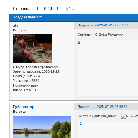
Страница:
«
1
…
6
7
8
9
10
…
54
»
Поздравления #8
ats
Поделиться
2025-07-25 17:17:26
Ветеран
Семёныч , С Днём Рождения!
0
Откуда:
Героев Стратосферы
Зарегистрирован
: 2015-12-22
Сообщений:
3634
Уважение:
+5784
Последний визит:
Вчера 17:37:31
Губернатор
Поделиться
2025-07-26 06:54:31
Ветеран
Виктор с Днём рождения!!!
+1