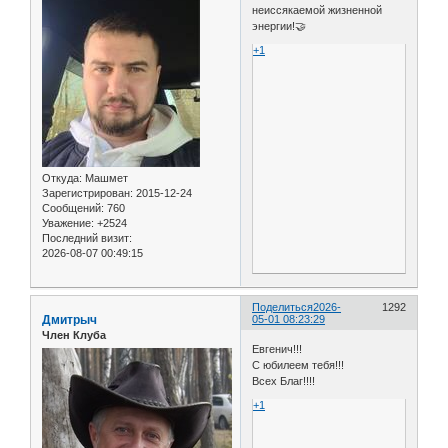
неиссякаемой жизненной
энергии!🤝
+1
Откуда:
Машмет
Зарегистрирован
: 2015-12-24
Сообщений:
760
Уважение:
+2524
Последний визит:
2026-08-07 00:49:15
Поделиться
2026-
1292
Дмитрыч
05-01 08:23:29
Член Клуба
Евгенич!!!
С юбилеем тебя!!!
Всех Благ!!!!
+1