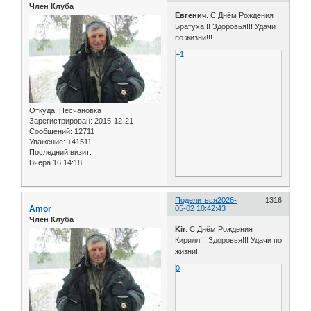
Член Клуба
Евгенич
. С Днём Рождения
Братуха!!! Здоровья!!! Удачи
по жизни!!!
+1
Откуда:
Песчановка
Зарегистрирован
: 2015-12-21
Сообщений:
12711
Уважение:
+41511
Последний визит:
Вчера 16:14:18
Поделиться
2026-
1316
Amor
05-02 10:42:43
Член Клуба
Kir
. С Днём Рождения
Кирилл!!! Здоровья!!! Удачи по
жизни!!!
0