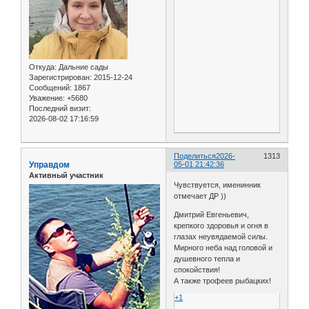
Откуда:
Дальние сады
Зарегистрирован
: 2015-12-24
Сообщений:
1867
Уважение:
+5680
Последний визит:
2026-08-02 17:16:59
Поделиться
2026-
1313
Управдом
05-01 21:42:36
Активный участник
Чувствуется, именинник
отмечает ДР ))
Дмитрий Евгеньевич,
крепкого здоровья и огня в
глазах неувядаемой силы.
Мирного неба над головой и
душевного тепла и
спокойствия!
А также трофеев рыбацких!
+1