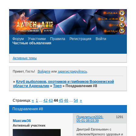
Форум
Участники
Правила
Регистрация
Войти
Частные объявления
Активные темы
Привет, Гость!
Войдите
или
зарегистрируйтесь
.
»
Клуб рыболовов, охотников и грибников Воронежской
области Адреналин
»
Треп
»
Поздравления #8
Страница:
«
1
…
42
43
44
45
46
…
54
»
Поздравления #8
Поделиться
2026-
1291
Максим36
05-01 08:03:39
Активный участник
Дмитрий Евгеньевич с
юбилеем!Крепкого здоровья и