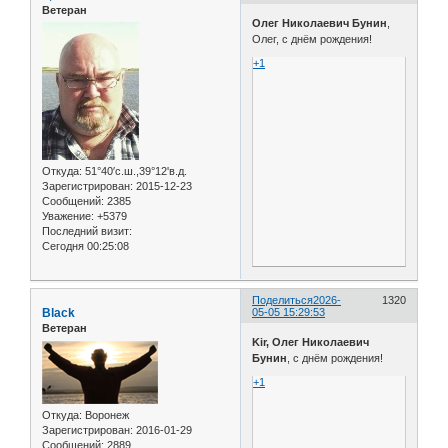
Ветеран
Олег Николаевич Бунин
,
Олег, с днём рождения!
+1
Откуда:
51°40′с.ш.,39°12'в.д.
Зарегистрирован
: 2015-12-23
Сообщений:
2385
Уважение:
+5379
Последний визит:
Сегодня 00:25:08
Поделиться
2026-
1320
Black
05-05 15:29:53
Ветеран
Kir, Олег Николаевич
Бунин
, с днём рождения!
+1
Откуда:
Воронеж
Зарегистрирован
: 2016-01-29
Сообщений:
2889