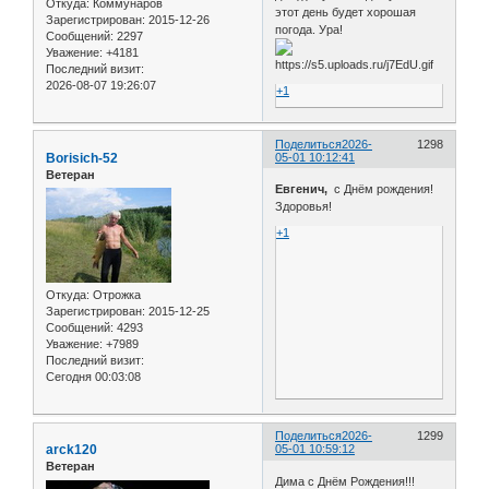
Откуда:
Коммунаров
этот день будет хорошая
Зарегистрирован
: 2015-12-26
погода. Ура!
Сообщений:
2297
Уважение:
+4181
Последний визит:
2026-08-07 19:26:07
+1
Поделиться
2026-
1298
Borisich-52
05-01 10:12:41
Ветеран
Евгенич,
с Днём рождения!
Здоровья!
+1
Откуда:
Отрожка
Зарегистрирован
: 2015-12-25
Сообщений:
4293
Уважение:
+7989
Последний визит:
Сегодня 00:03:08
Поделиться
2026-
1299
arck120
05-01 10:59:12
Ветеран
Дима с Днём Рождения!!!