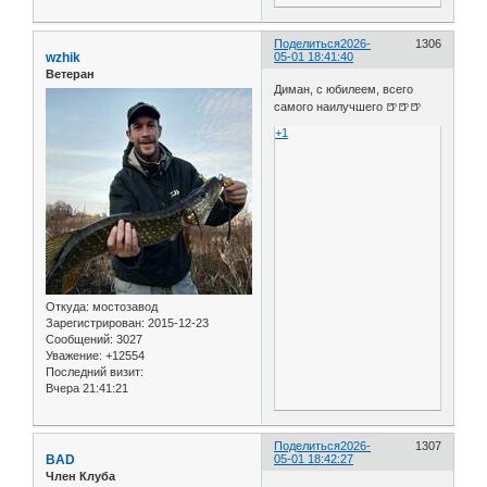
Поделиться
2026-
1306
wzhik
05-01 18:41:40
Ветеран
Диман, с юбилеем, всего
самого наилучшего 🍺🍺🍺
+1
Откуда:
мостозавод
Зарегистрирован
: 2015-12-23
Сообщений:
3027
Уважение:
+12554
Последний визит:
Вчера 21:41:21
Поделиться
2026-
1307
BAD
05-01 18:42:27
Член Клуба