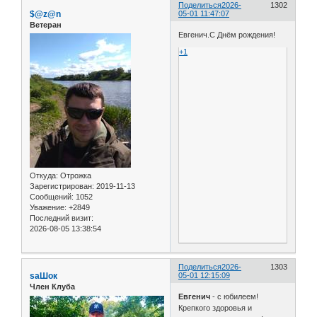
Поделиться
2026-
1302
$@z@n
05-01 11:47:07
Ветеран
Евгенич.С Днём рождения!
+1
Откуда:
Отрожка
Зарегистрирован
: 2019-11-13
Сообщений:
1052
Уважение:
+2849
Последний визит:
2026-08-05 13:38:54
Поделиться
2026-
1303
saШок
05-01 12:15:09
Член Клуба
Евгенич
- с юбилеем!
Крепкого здоровья и