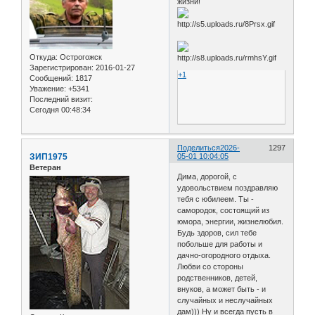
жизни!
Откуда:
Острогожск
Зарегистрирован
: 2016-01-27
+1
Сообщений:
1817
Уважение:
+5341
Последний визит:
Сегодня 00:48:34
Поделиться
2026-
1297
ЗИП1975
05-01 10:04:05
Ветеран
Дима, дорогой, с
удовольствием поздравляю
тебя с юбилеем. Ты -
самородок, состоящий из
юмора, энергии, жизнелюбия.
Будь здоров, сил тебе
побольше для работы и
дачно-огородного отдыха.
Любви со стороны
родственников, детей,
внуков, а может быть - и
случайных и неслучайных
дам))) Ну и всегда пусть в