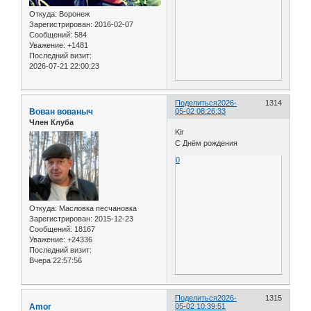
Откуда:
Воронеж
Зарегистрирован
: 2016-02-07
Сообщений:
584
Уважение:
+1481
Последний визит:
2026-07-21 22:00:23
Поделиться
2026-
1314
Вован вованыч
05-02 08:26:33
Член Клуба
Kir
С Днём рождения
0
Откуда:
Масловка песчановка
Зарегистрирован
: 2015-12-23
Сообщений:
18167
Уважение:
+24336
Последний визит:
Вчера 22:57:56
Поделиться
2026-
1315
Amor
05-02 10:39:51