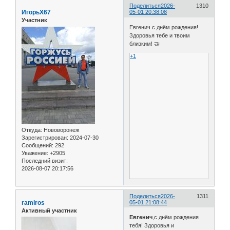
Поделиться
2026-
1310
ИгорьХ67
05-01 20:38:08
Участник
Евгенич с днëм рождения!
Здоровья тебе и твоим
близким! 🤝
+1
Откуда:
Нововоронеж
Зарегистрирован
: 2024-07-30
Сообщений:
292
Уважение:
+2905
Последний визит:
2026-08-07 20:17:56
Поделиться
2026-
1311
ramiros
05-01 21:08:44
Активный участник
Евгенич
,с днём рождения
тебя! Здоровья и