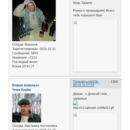
Будь Здоров ...
Ромка с прошедшим) Всего
тебе хорошего брат
+1
Откуда:
Воронеж
Зарегистрирован
: 2015-12-21
Сообщений:
6843
Уважение:
+7214
Последний визит:
Вчера 23:41:27
Поделиться
2026-
1300
Вован вованыч
05-01 11:17:53
Член Клуба
Диман , с Днюхой тебя ,
здоровья
+1
Откуда:
Масловка песчановка
Зарегистрирован
: 2015-12-23