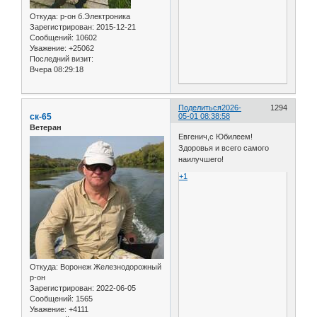
Откуда:
р-он б.Электроника
Зарегистрирован
: 2015-12-21
Сообщений:
10602
Уважение:
+25062
Последний визит:
Вчера 08:29:18
Поделиться
2026-
1294
ск-65
05-01 08:38:58
Ветеран
Евгенич,с Юбилеем!
Здоровья и всего самого
наилучшего!
+1
Откуда:
Воронеж Железнодорожный
р-он
Зарегистрирован
: 2022-06-05
Сообщений:
1565
Уважение:
+4111