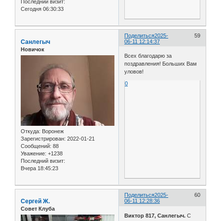
Последний визит:
Сегодня 06:30:33
Поделиться
2025-
59
Санлегыч
06-11 12:14:37
Новичок
Всех благодарю за
поздравления! Больших Вам
уловов!
0
Откуда:
Воронеж
Зарегистрирован
: 2022-01-21
Сообщений:
88
Уважение:
+1238
Последний визит:
Вчера 18:45:23
Поделиться
2025-
60
Сергей Ж.
06-11 12:28:36
Совет Клуба
Виктор 817, Санлегыч.
С