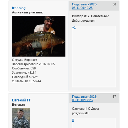
Поделиться
2025-
56
freeoleg
06-11 09:42:25
Активный участник
Виктор 817, Санлегыч
с
Днём рождения!
+1
Откуда:
Воронеж
Зарегистрирован
: 2016-07-05
Сообщений:
858
Уважение:
+3184
Последний визит:
2026-07-18 13:56:44
Поделиться
2025-
57
Евгений ТТ
06-11 10:17:25
Ветеран
Санлегыч! С Днем
рождения!!!
0