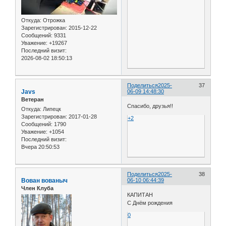
Откуда:
Отрожка
Зарегистрирован
: 2015-12-22
Сообщений:
9331
Уважение:
+19267
Последний визит:
2026-08-02 18:50:13
Поделиться
2025-
37
Javs
06-09 14:48:30
Ветеран
Спасибо, друзья!!
Откуда:
Липецк
Зарегистрирован
: 2017-01-28
+2
Сообщений:
1790
Уважение:
+1054
Последний визит:
Вчера 20:50:53
Поделиться
2025-
38
Вован вованыч
06-10 06:44:39
Член Клуба
КАПИТАН
С Днём рождения
0