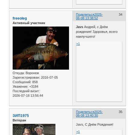
Поделиться
2025-
34
freeoleg
06-08 13:38:52
Активный участник
Javs
Андрей, с Днём
рождения! Здоровья, всего
наилучшего!
+1
Откуда:
Воронеж
Зарегистрирован
: 2016-07-05
Сообщений:
858
Уважение:
+3184
Последний визит:
2026-07-18 13:56:44
Поделиться
2025-
35
ЗИП1975
06-08 13:40:30
Ветеран
Javs, С Днём Рождения!
+1