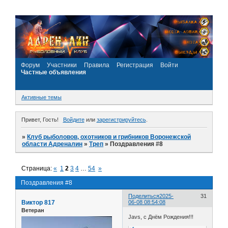
Форум
Участники
Правила
Регистрация
Войти
Частные объявления
Активные темы
Привет, Гость!
Войдите
или
зарегистрируйтесь
.
»
Клуб рыболовов, охотников и грибников Воронежской
области Адреналин
»
Треп
»
Поздравления #8
Страница:
«
1
2
3
4
…
54
»
Поздравления #8
Поделиться
2025-
31
Виктор 817
06-08 08:54:08
Ветеран
Javs, с Днём Рождения!!!